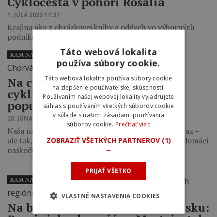
Cyklocesta v pohorí Rosalia
1. JÚLA 2023 17:37
Krajina ako z obrázkovej knihy a oddych vo výborných
podnikoch, ktoré ponúkajú poklady z regiónu.
Táto webová lokalita
KAM NA BIKE
používa súbory cookie.
Táto webová lokalita používa súbory cookie
Na cestách s Traildeer: Horská
na zlepšenie používateľskej skúsenosti.
cyklistika a Chorvátsko, čoraz
Používaním našej webovej lokality vyjadrujete
populárnejšie spojenie
súhlas s používaním všetkých súborov cookie
v súlade s našimi zásadami používania
28. JÚNA 2023 15:48
súborov cookie.
Prečítať viac
Naša najobľúbenejšia dovolenková destinácia ešte raz –
ale tak, ako ju nepoznáte. V posledných rokoch tu domáci
ZOBRAZIŤ VŠETKÝCH PARTNEROV
(1)
→
naskočili na rýchlo…
PRIJAŤ VŠETKO
KAM NA BIKE
VLASTNÉ NASTAVENIA COOKIES
Na bicykli za pôžitkami v Rakúsku: