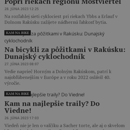
Popri riekach regiónu Mostviertel
28. JÚNA 2023 12:25
Na rozľahlej sieti cyklociest pri riekach Ybbs a Erlauf v
Dolnom Rakúsku zažijete nádhernú ľahkosť bytia.
KAM NA BIKE
Na bicykli za pôžitkami v Rakúsku:
Dunajský cyklochodník
27. JÚNA 2023 08:07
Vedie naprieč Horným a Dolným Rakúskom, patrí k
najobľúbenejším v Európe a v roku 2022 oslávil 40.
výročie.
KAM NA BIKE
Kam na najlepšie traily? Do
Viedne!
26. JÚNA 2023 17:03
Viedeň nie je len o valčíku a Sacher torte, ale aj o skvelom