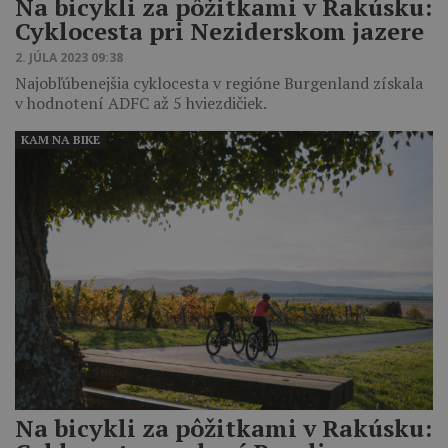
Na bicykli za pôžitkami v Rakúsku:
Cyklocesta pri Neziderskom jazere
2. JÚLA 2023 09:38
Najobľúbenejšia cyklocesta v regióne Burgenland získala
v hodnotení ADFC až 5 hviezdičiek.
KAM NA BIKE
Na bicykli za pôžitkami v Rakúsku: