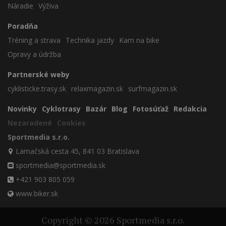
Náradie
Výživa
Poradňa
Tréning a strava
Technika jazdy
Kam na bike
Opravy a údržba
Partnerské weby
cyklisticke.trasy.sk
relaxmagazin.sk
surfmagazin.sk
Novinky
Cyklotrasy
Bazár
Blog
Fotosúťaž
Redakcia
Nezaradené
Cookies
Sportmedia s.r.o.
Lamačská cesta 45, 841 03 Bratislava
sportmedia@sportmedia.sk
+421 903 805 059
www.biker.sk
Copyright © 2026 Sportmedia s.r.o.