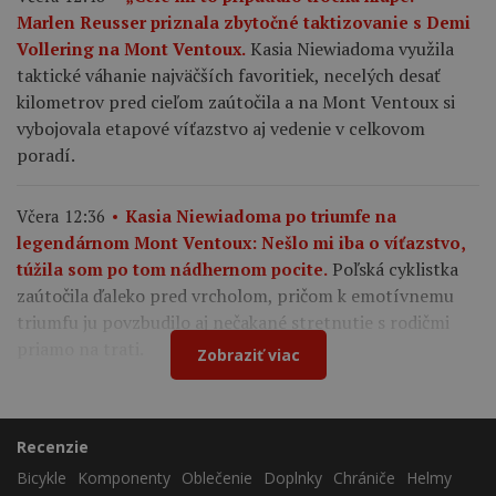
Marlen Reusser priznala zbytočné taktizovanie s Demi
Kasia Niewiadoma využila
Vollering na Mont Ventoux.
taktické váhanie najväčších favoritiek, necelých desať
kilometrov pred cieľom zaútočila a na Mont Ventoux si
vybojovala etapové víťazstvo aj vedenie v celkovom
poradí.
Včera 12:36
Kasia Niewiadoma po triumfe na
legendárnom Mont Ventoux: Nešlo mi iba o víťazstvo,
Poľská cyklistka
túžila som po tom nádhernom pocite.
zaútočila ďaleko pred vrcholom, pričom k emotívnemu
triumfu ju povzbudilo aj nečakané stretnutie s rodičmi
priamo na trati.
Zobraziť viac
Recenzie
Bicykle
Komponenty
Oblečenie
Doplnky
Chrániče
Helmy