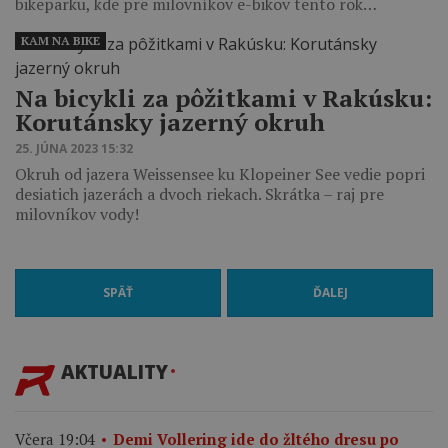
bikeparku, kde pre milovníkov e-bikov tento rok…
KAM NA BIKE
Na bicykli za pôžitkami v Rakúsku:
Korutánsky jazerný okruh
25. JÚNA 2023 15:32
Okruh od jazera Weissensee ku Klopeiner See vedie popri
desiatich jazerách a dvoch riekach. Skrátka – raj pre
milovníkov vody!
SPÄŤ
ĎALEJ
AKTUALITY
Včera 19:04
Demi Vollering ide do žltého dresu po