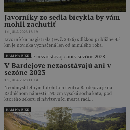
Javorníky zo sedla bicykla by vám
mohli zachutiť
14. JÚLA 2023 18:19
Javornícka magistrála (ev. č. 2426) s dĺžkou približne 45
km je novinka vyznačená len od minulého roka.
KAM NA BIKE
V Bardejove nezaostávajú ani v
sezóne 2023
13. JÚLA 2023 11:14
Neodmysliteľným fotohitom centra Bardejova je na
Radničnom námestí 190 cm vysoká socha kata, pod
ktorého sekeru si návštevníci mesta radi…
KAM NA BIKE