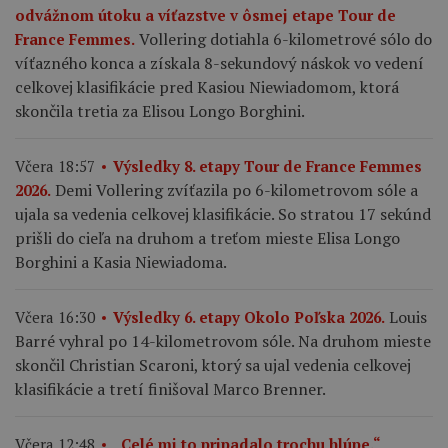
odvážnom útoku a víťazstve v ôsmej etape Tour de
Vollering dotiahla 6-kilometrové sólo do
France Femmes.
víťazného konca a získala 8-sekundový náskok vo vedení
celkovej klasifikácie pred Kasiou Niewiadomom, ktorá
skončila tretia za Elisou Longo Borghini.
Včera 18:57
Výsledky 8. etapy Tour de France Femmes
Demi Vollering zvíťazila po 6-kilometrovom sóle a
2026.
ujala sa vedenia celkovej klasifikácie. So stratou 17 sekúnd
prišli do cieľa na druhom a treťom mieste Elisa Longo
Borghini a Kasia Niewiadoma.
Louis
Včera 16:30
Výsledky 6. etapy Okolo Poľska 2026.
Barré vyhral po 14-kilometrovom sóle. Na druhom mieste
skončil Christian Scaroni, ktorý sa ujal vedenia celkovej
klasifikácie a tretí finišoval Marco Brenner.
Včera 12:48
„Celé mi to pripadalo trochu hlúpe.“