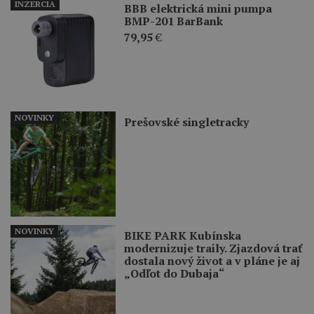
INZERCIA
BBB elektrická mini pumpa
BMP-201 BarBank
79,95
€
NOVINKY
Prešovské singletracky
NOVINKY
BIKE PARK Kubínska
modernizuje traily. Zjazdová trať
dostala nový život a v pláne je aj
„Odľot do Dubaja“