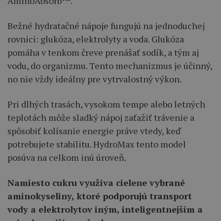
AminoAbsorb™.
Bežné hydratačné nápoje fungujú na jednoduchej
rovnici: glukóza, elektrolyty a voda. Glukóza
pomáha v tenkom čreve prenášať sodík, a tým aj
vodu, do organizmu. Tento mechanizmus je účinný,
no nie vždy ideálny pre vytrvalostný výkon.
Pri dlhých trasách, vysokom tempe alebo letných
teplotách môže sladký nápoj zaťažiť trávenie a
spôsobiť kolísanie energie práve vtedy, keď
potrebujete stabilitu. HydroMax tento model
posúva na celkom inú úroveň.
Namiesto cukru využíva cielene vybrané
aminokyseliny, ktoré podporujú transport
vody a elektrolytov iným, inteligentnejším a