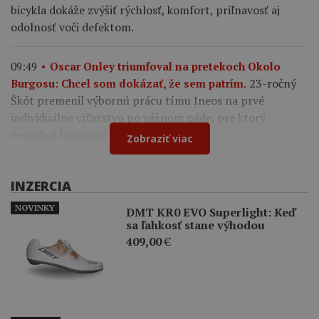
bicykla dokáže zvýšiť rýchlosť, komfort, priľnavosť aj
odolnosť voči defektom.
09:49
Oscar Onley triumfoval na pretekoch Okolo
23-ročný
Burgosu: Chcel som dokázať, že sem patrím.
Škót premenil výbornú prácu tímu Ineos na prvé
individuálne víťazstvo po vážnom páde, pre ktorý
nemohol štartovať na Tour de France.
Zobraziť viac
INZERCIA
NOVINKY
DMT KR0 EVO Superlight: Keď
sa ľahkosť stane výhodou
409,00
€