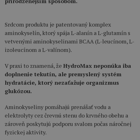
prirodzenejším spôsobom.
Srdcom produktu je patentovaný komplex
aminokyselín, ktorý spája L-alanín a L-glutamín s
vetvenými aminokyselinami BCAA (L-leucínom, L-
izoleucínom a L-valínom).
V praxi to znamená, že
HydroMax neponúka iba
doplnenie tekutín, ale premyslený systém
hydratácie, ktorý nezaťažuje organizmus
glukózou.
Aminokyseliny pomáhajú prenášať vodu a
elektrolyty cez črevnú stenu do krvného obehu a
zároveň poskytujú podporu svalom počas náročnej
fyzickej aktivity.