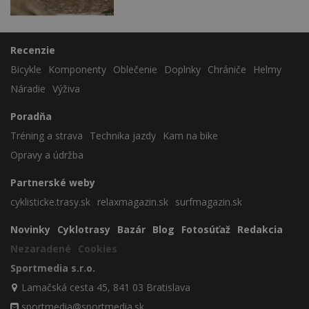
Recenzie
Bicykle
Komponenty
Oblečenie
Doplnky
Chrániče
Helmy
Náradie
Výživa
Poradňa
Tréning a strava
Technika jazdy
Kam na bike
Opravy a údržba
Partnerské weby
cyklisticke.trasy.sk
relaxmagazin.sk
surfmagazin.sk
Novinky
Cyklotrasy
Bazár
Blog
Fotosúťaž
Redakcia
Nezaradené
Cookies
Sportmedia s.r.o.
Lamačská cesta 45, 841 03 Bratislava
sportmedia@sportmedia.sk