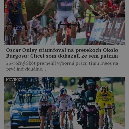
Oscar Onley triumfoval na pretekoch Okolo
Burgosu: Chcel som dokázať, že sem patrím
23-ročný Škót premenil výbornú prácu tímu Ineos na
prvé individuálne…
NOVINKY