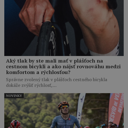
Aký tlak by ste mali mať v plášťoch na
cestnom bicykli a ako nájsť rovnováhu medzi
komfortom a rýchlosťou?
Správne zvolený tlak v plášťoch cestného bicykla
dokáže zvýšiť rýchlosť,…
NOVINKY