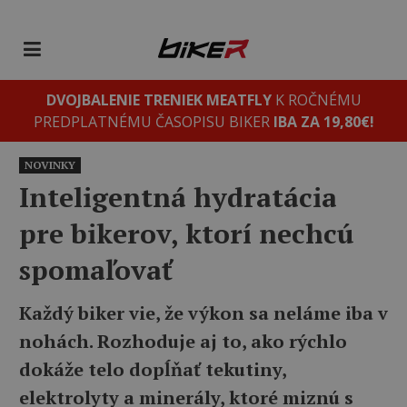
DVOJBALENIE TRENIEK MEATFLY
K ROČNÉMU
PREDPLATNÉMU ČASOPISU BIKER
IBA ZA 19,80€!
NOVINKY
Inteligentná hydratácia
pre bikerov, ktorí nechcú
spomaľovať
Každý biker vie, že výkon sa neláme iba v
nohách. Rozhoduje aj to, ako rýchlo
dokáže telo dopĺňať tekutiny,
elektrolyty a minerály, ktoré miznú s