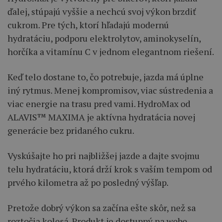
ďalej, stúpajú vyššie a nechcú svoj výkon brzdiť
cukrom. Pre tých, ktorí hľadajú modernú
hydratáciu, podporu elektrolytov, aminokyselín,
horčíka a vitamínu C v jednom elegantnom riešení.
Keď telo dostane to, čo potrebuje, jazda má úplne
iný rytmus. Menej kompromisov, viac sústredenia a
viac energie na trasu pred vami. HydroMax od
ALAVIS™ MAXIMA je aktívna hydratácia novej
generácie bez pridaného cukru.
Vyskúšajte ho pri najbližšej jazde a dajte svojmu
telu hydratáciu, ktorá drží krok s vaším tempom od
prvého kilometra až po posledný výšľap.
Pretože dobrý výkon sa začína ešte skôr, než sa
roztočia kolesá. Produkt je dostupný na webe