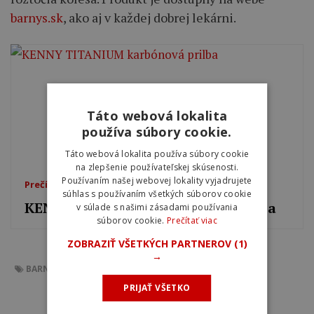
barnys.sk
, ako aj v každej dobrej lekárni.
Táto webová lokalita
používa súbory cookie.
Táto webová lokalita používa súbory cookie
na zlepšenie používateľskej skúsenosti.
Používaním našej webovej lokality vyjadrujete
Prečítajte si tiež
súhlas s používaním všetkých súborov cookie
KENNY TITANIUM karbónová prilba
v súlade s našimi zásadami používania
súborov cookie.
Prečítať viac
ZOBRAZIŤ VŠETKÝCH PARTNEROV
(1)
→
BARNYS
HYDROMAX OD ALAVIS MAXIMA
PRIJAŤ VŠETKO