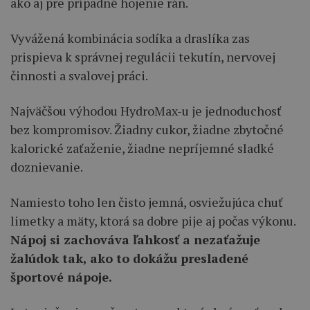
ako aj pre prípadné hojenie rán.
Vyvážená kombinácia sodíka a draslíka zas
prispieva k správnej regulácii tekutín, nervovej
činnosti a svalovej práci.
Najväčšou výhodou HydroMax-u je jednoduchosť
bez kompromisov. Žiadny cukor, žiadne zbytočné
kalorické zaťaženie, žiadne nepríjemné sladké
doznievanie.
Namiesto toho len čisto jemná, osviežujúca chuť
limetky a mäty, ktorá sa dobre pije aj počas výkonu.
Nápoj si zachováva ľahkosť a nezaťažuje
žalúdok tak, ako to dokážu presladené
športové nápoje.