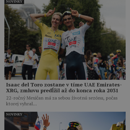
NOVINKY
Isaac del Toro zostane v tíme UAE Emirates-
XRG, zmluvu predĺžil až do konca roka 2031
22-ročný Mexičan má za sebou životnú sezónu, počas
ktorej vyhral…
NOVINKY