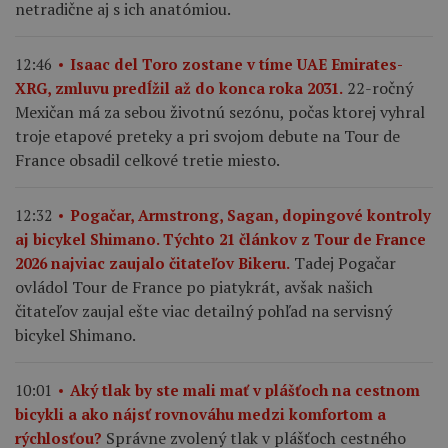
netradične aj s ich anatómiou.
12:46
Isaac del Toro zostane v tíme UAE Emirates-
22-ročný
XRG, zmluvu predĺžil až do konca roka 2031.
Mexičan má za sebou životnú sezónu, počas ktorej vyhral
troje etapové preteky a pri svojom debute na Tour de
France obsadil celkové tretie miesto.
12:32
Pogačar, Armstrong, Sagan, dopingové kontroly
aj bicykel Shimano. Týchto 21 článkov z Tour de France
Tadej Pogačar
2026 najviac zaujalo čitateľov Bikeru.
ovládol Tour de France po piatykrát, avšak našich
čitateľov zaujal ešte viac detailný pohľad na servisný
bicykel Shimano.
10:01
Aký tlak by ste mali mať v plášťoch na cestnom
bicykli a ako nájsť rovnováhu medzi komfortom a
Správne zvolený tlak v plášťoch cestného
rýchlosťou?