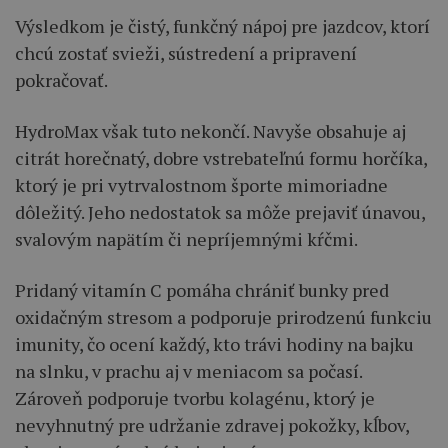
Výsledkom je čistý, funkčný nápoj pre jazdcov, ktorí
chcú zostať svieži, sústredení a pripravení
pokračovať.
HydroMax však tuto nekončí. Navyše obsahuje aj
citrát horečnatý, dobre vstrebateľnú formu horčíka,
ktorý je pri vytrvalostnom športe mimoriadne
dôležitý. Jeho nedostatok sa môže prejaviť únavou,
svalovým napätím či nepríjemnými kŕčmi.
Pridaný vitamín C pomáha chrániť bunky pred
oxidačným stresom a podporuje prirodzenú funkciu
imunity, čo ocení každý, kto trávi hodiny na bajku
na slnku, v prachu aj v meniacom sa počasí.
Zároveň podporuje tvorbu kolagénu, ktorý je
nevyhnutný pre udržanie zdravej pokožky, kĺbov,