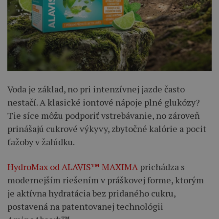
Voda je základ, no pri intenzívnej jazde často
nestačí. A klasické iontové nápoje plné glukózy?
Tie síce môžu podporiť vstrebávanie, no zároveň
prinášajú cukrové výkyvy, zbytočné kalórie a pocit
ťažoby v žalúdku.
HydroMax od ALAVIS™ MAXIMA
prichádza s
modernejším riešením v práškovej forme, ktorým
je aktívna hydratácia bez pridaného cukru,
postavená na patentovanej technológii