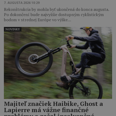
7. AUGUSTA 2026 10:29
Rekonštrukcia by mohla byť ukončená do konca augusta.
Po dokončení bude najvyššie dostupným cyklistickým
bodom v strednej Európe vo výške…
NOVINKY
Majiteľ značiek Haibike, Ghost a
Lapierre má vážne finančné