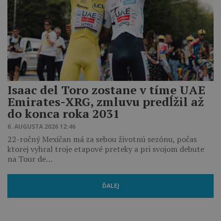
Isaac del Toro zostane v tíme UAE
Emirates-XRG, zmluvu predĺžil až
do konca roka 2031
6. AUGUSTA 2026 12:46
22-ročný Mexičan má za sebou životnú sezónu, počas
ktorej vyhral troje etapové preteky a pri svojom debute
na Tour de…
ĎALEJ