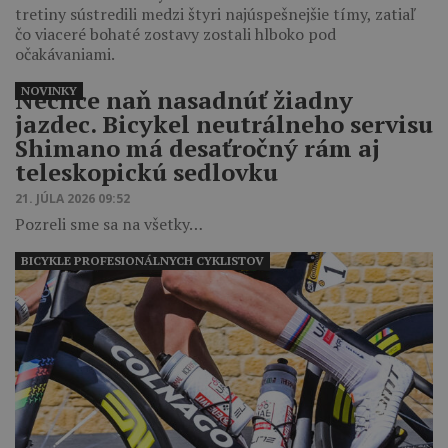
tretiny sústredili medzi štyri najúspešnejšie tímy, zatiaľ
čo viaceré bohaté zostavy zostali hlboko pod
očakávaniami.
NOVINKY
Nechce naň nasadnúť žiadny
jazdec. Bicykel neutrálneho servisu
Shimano má desaťročný rám aj
teleskopickú sedlovku
21. JÚLA 2026 09:52
Pozreli sme sa na všetky…
BICYKLE PROFESIONÁLNYCH CYKLISTOV