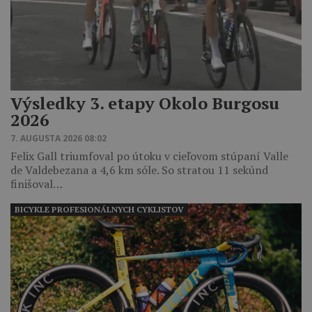
Výsledky 3. etapy Okolo Burgosu
2026
7. AUGUSTA 2026 08:02
Felix Gall triumfoval po útoku v cieľovom stúpaní Valle
de Valdebezana a 4,6 km sóle. So stratou 11 sekúnd
finišoval…
BICYKLE PROFESIONÁLNYCH CYKLISTOV