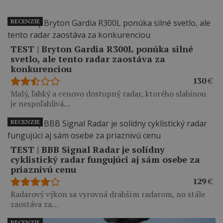
RECENZIE
TEST | Bryton Gardia R300L ponúka silné
svetlo, ale tento radar zaostáva za
konkurenciou
130
€
Malý, ľahký a cenovo dostupný radar, ktorého slabinou
je nespoľahlivá…
RECENZIE
TEST | BBB Signal Radar je solídny
cyklistický radar fungujúci aj sám osebe za
priaznivú cenu
129
€
Radarový výkon sa vyrovná drahším radarom, no stále
zaostáva za…
RECENZIE