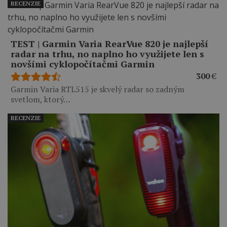
RECENZIE
TEST | Garmin Varia RearVue 820 je najlepší
radar na trhu, no naplno ho využijete len s
novšími cyklopočítačmi Garmin
300
€
Garmin Varia RTL515 je skvelý radar so zadným
svetlom, ktorý…
RECENZIE