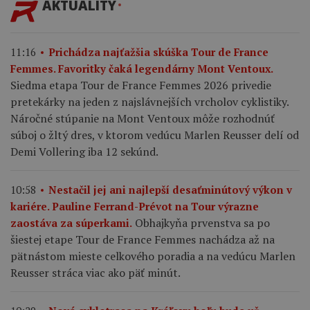
AKTUALITY
11:16
Prichádza najťažšia skúška Tour de France
Femmes. Favoritky čaká legendárny Mont Ventoux.
Siedma etapa Tour de France Femmes 2026 privedie
pretekárky na jeden z najslávnejších vrcholov cyklistiky.
Náročné stúpanie na Mont Ventoux môže rozhodnúť
súboj o žltý dres, v ktorom vedúcu Marlen Reusser delí od
Demi Vollering iba 12 sekúnd.
10:58
Nestačil jej ani najlepší desaťminútový výkon v
kariére. Pauline Ferrand-Prévot na Tour výrazne
Obhajkyňa prvenstva sa po
zaostáva za súperkami.
šiestej etape Tour de France Femmes nachádza až na
pätnástom mieste celkového poradia a na vedúcu Marlen
Reusser stráca viac ako päť minút.