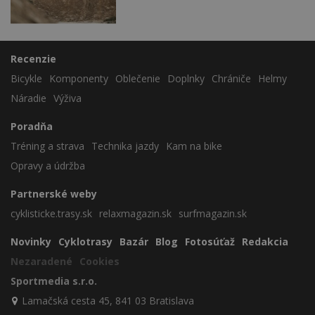
Recenzie
Bicykle
Komponenty
Oblečenie
Doplnky
Chrániče
Helmy
Náradie
Výživa
Poradňa
Tréning a strava
Technika jazdy
Kam na bike
Opravy a údržba
Partnerské weby
cyklisticke.trasy.sk
relaxmagazin.sk
surfmagazin.sk
Novinky
Cyklotrasy
Bazár
Blog
Fotosúťaž
Redakcia
Nezaradené
Cookies
Sportmedia s.r.o.
Lamačská cesta 45, 841 03 Bratislava