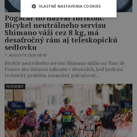
VLASTNÉ NASTAVENIA COOKIES
Pogačar ho nazval fúrikom.
Bicykel neutrálneho servisu
Shimano váži cez 8 kg, má
desaťročný rám aj teleskopickú
sedlovku
7. AUGUSTA 2026 08:45
Bicykle neutrálneho servisu Shimano slúžia na Tour de
France ako dočasná náhrada v situáciách, keď jazdcovi
technický problém znemožní pokračovať…
NOVINKY