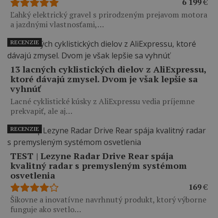
6 199
€
Ľahký elektrický gravel s prirodzeným prejavom motora
a jazdnými vlastnosťami,…
RECENZIE
13 lacných cyklistických dielov z AliExpressu,
ktoré dávajú zmysel. Dvom je však lepšie sa
vyhnúť
Lacné cyklistické kúsky z AliExpressu vedia príjemne
prekvapiť, ale aj…
RECENZIE
TEST | Lezyne Radar Drive Rear spája
kvalitný radar s premysleným systémom
osvetlenia
169
€
Šikovne a inovatívne navrhnutý produkt, ktorý výborne
funguje ako svetlo…