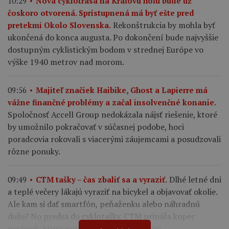
10:29
Nová cyklotrasa na Kráľovu hoľu bude už
čoskoro otvorená. Sprístupnená má byť ešte pred
Rekonštrukcia by mohla byť
pretekmi Okolo Slovenska.
ukončená do konca augusta. Po dokončení bude najvyššie
dostupným cyklistickým bodom v strednej Európe vo
výške 1940 metrov nad morom.
09:56
Majiteľ značiek Haibike, Ghost a Lapierre má
vážne finančné problémy a začal insolvenčné konanie.
Spoločnosť Accell Group nedokázala nájsť riešenie, ktoré
by umožnilo pokračovať v súčasnej podobe, hoci
poradcovia rokovali s viacerými záujemcami a posudzovali
rôzne ponuky.
Dlhé letné dni
09:49
CTM tašky – čas zbaliť sa a vyraziť.
a teplé večery lákajú vyraziť na bicykel a objavovať okolie.
Ale kam si dať smartfón, peňaženku alebo náhradnú
dušu? No predsa do cyklotašky. CTM prináša kopec
noviniek, ktoré potešia všetkých cyklistov.