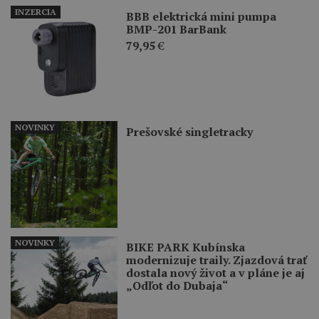
INZERCIA
BBB elektrická mini pumpa
BMP-201 BarBank
79,95
€
NOVINKY
Prešovské singletracky
NOVINKY
BIKE PARK Kubínska
modernizuje traily. Zjazdová trať
dostala nový život a v pláne je aj
„Odľot do Dubaja“