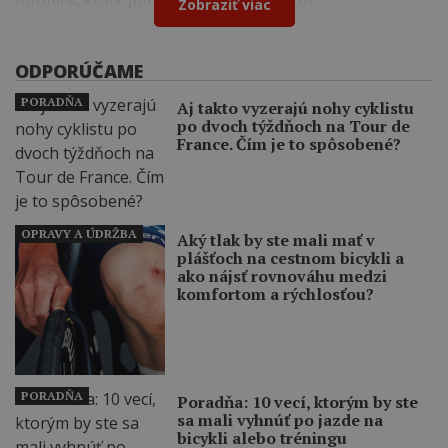
Zobraziť viac
ODPORÚČAME
PORADŇA
Aj takto vyzerajú nohy cyklistu
po dvoch týždňoch na Tour de
France. Čím je to spôsobené?
OPRAVY A ÚDRŽBA
Aký tlak by ste mali mať v
plášťoch na cestnom bicykli a
ako nájsť rovnováhu medzi
komfortom a rýchlosťou?
PORADŇA
Poradňa: 10 vecí, ktorým by ste
sa mali vyhnúť po jazde na
bicykli alebo tréningu