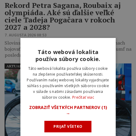
Rekord Petra Sagana, Roubaix aj
olympiáda. Aké sú ďalšie veľké
ciele Tadeja Pogačara v rokoch
2027 a 2028?
7. AUGUSTA 2026 08:53
Slovinský cyklista plánuje v najbližších dvoch sezónach
bojovať aj o ďalší titul majstra sveta a historický triumf na
Táto webová lokalita
posledných významných…
používa súbory cookie.
AKTUALITY
Táto webová lokalita používa súbory cookie
na zlepšenie používateľskej skúsenosti.
Používaním našej webovej lokality vyjadrujete
súhlas s používaním všetkých súborov cookie
v súlade s našimi zásadami používania
súborov cookie.
Prečítať viac
ZOBRAZIŤ VŠETKÝCH PARTNEROV
(1)
→
PRIJAŤ VŠETKO