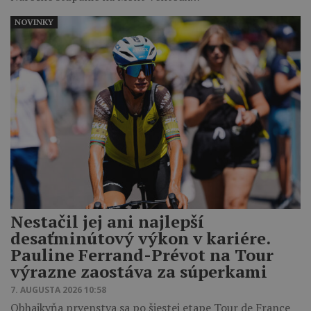
NOVINKY
Nestačil jej ani najlepší
desaťminútový výkon v kariére.
Pauline Ferrand-Prévot na Tour
výrazne zaostáva za súperkami
7. AUGUSTA 2026 10:58
Obhajkyňa prvenstva sa po šiestej etape Tour de France