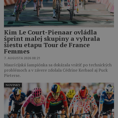
Kim Le Court-Pienaar ovládla
šprint malej skupiny a vyhrala
šiestu etapu Tour de France
Femmes
7. AUGUSTA 2026 08:21
Maurícijská šampiónka sa dokázala vrátiť po technických
problémoch a v závere zdolala Cédrine Kerbaol aj Puck
Pieterse.
NOVINKY