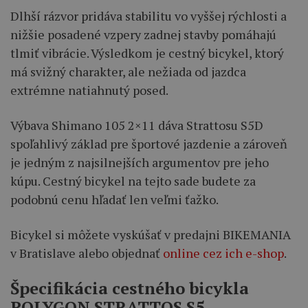
Dlhší rázvor pridáva stabilitu vo vyššej rýchlosti a
nižšie posadené vzpery zadnej stavby pomáhajú
tlmiť vibrácie. Výsledkom je cestný bicykel, ktorý
má svižný charakter, ale nežiada od jazdca
extrémne natiahnutý posed.
Výbava Shimano 105 2×11 dáva Strattosu S5D
spoľahlivý základ pre športové jazdenie a zároveň
je jedným z najsilnejších argumentov pre jeho
kúpu. Cestný bicykel na tejto sade budete za
podobnú cenu hľadať len veľmi ťažko.
Bicykel si môžete vyskúšať v predajni BIKEMANIA
v Bratislave alebo objednať
online cez ich e-shop
.
Špecifikácia cestného bicykla
POLYGON STRATTOS S5