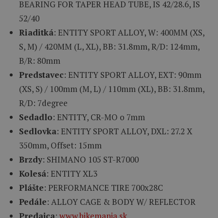
BEARING FOR TAPER HEAD TUBE, IS 42/28.6, IS
52/40
Riaditká
: ENTITY SPORT ALLOY, W: 400MM (XS,
S, M) / 420MM (L, XL), BB: 31.8mm, R/D: 124mm,
B/R: 80mm
Predstavec
: ENTITY SPORT ALLOY, EXT: 90mm
(XS, S) / 100mm (M, L) / 110mm (XL), BB: 31.8mm,
R/D: 7degree
Sedadlo
: ENTITY, CR-MO o 7mm
Sedlovka
: ENTITY SPORT ALLOY, DXL: 27.2 X
350mm, Offset: 15mm
Brzdy
: SHIMANO 105 ST-R7000
Kolesá
: ENTITY XL3
Plášte
: PERFORMANCE TIRE 700x28C
Pedále
: ALLOY CAGE & BODY W/ REFLECTOR
Predajca
:
www.bikemania.sk