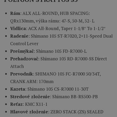
Rám
: ALX ALL-ROUND, HUB SPACING:
QRx130mm, výška rámu: 47-S, 50-M, 52- L
Vidlica
: ACX All-Round, Taper 1-1/8″ To 1-1/2″
Radenie
: Shimano 105 ST-R7020, 2×11-Speed Dual
Control Lever
Prešmýkač
: Shimano 105 FD-R7000-L
Prehadzovač
: Shimano 105 RD-R7000-SS Direct
Attach
Prevodník
: SHIMANO 105 FC-R7000 50/34T,
CRANK ARM: 170mm
Kazeta
: Shimano 105 CS-R7000 11-30T
Stredové zloženie
: Shimano BB-RS500-PB
Reťaz
: KMC X11-1
Hlavové zloženie
: ZERO STACK (ZS) SEALED