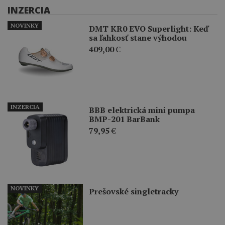
INZERCIA
NOVINKY
DMT KR0 EVO Superlight: Keď
sa ľahkosť stane výhodou
409,00
€
INZERCIA
BBB elektrická mini pumpa
BMP-201 BarBank
79,95
€
NOVINKY
Prešovské singletracky