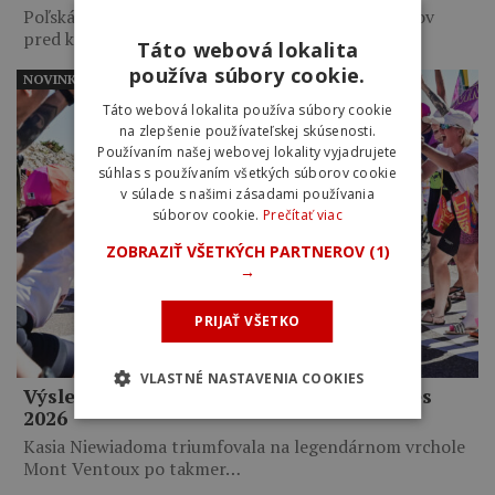
Poľská pretekárka zaútočila necelých 10 kilometrov
pred koncom etapy a…
Táto webová lokalita
používa súbory cookie.
NOVINKY
Táto webová lokalita používa súbory cookie
na zlepšenie používateľskej skúsenosti.
Používaním našej webovej lokality vyjadrujete
súhlas s používaním všetkých súborov cookie
v súlade s našimi zásadami používania
súborov cookie.
Prečítať viac
ZOBRAZIŤ VŠETKÝCH PARTNEROV
(1)
→
PRIJAŤ VŠETKO
VLASTNÉ NASTAVENIA COOKIES
Výsledky 7. etapy Tour de France Femmes
2026
Kasia Niewiadoma triumfovala na legendárnom vrchole
Mont Ventoux po takmer…