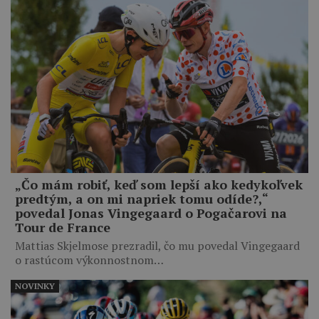
„Čo mám robiť, keď som lepší ako kedykoľvek
predtým, a on mi napriek tomu odíde?,“
povedal Jonas Vingegaard o Pogačarovi na
Tour de France
Mattias Skjelmose prezradil, čo mu povedal Vingegaard
o rastúcom výkonnostnom…
NOVINKY