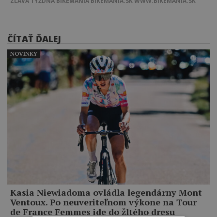
ZĽAVA TÝŽDŇA
BIKEMANIA
BIKEMANIA.SK
WWW.BIKEMANIA.SK
ČÍTAŤ ĎALEJ
NOVINKY
Kasia Niewiadoma ovládla legendárny Mont
Ventoux. Po neuveriteľnom výkone na Tour
de France Femmes ide do žltého dresu