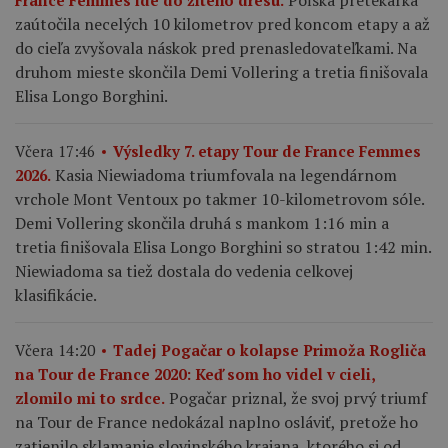
Poľská pretekárka
France Femmes ide do žltého dresu.
zaútočila necelých 10 kilometrov pred koncom etapy a až
do cieľa zvyšovala náskok pred prenasledovateľkami. Na
druhom mieste skončila Demi Vollering a tretia finišovala
Elisa Longo Borghini.
Včera 17:46
Výsledky 7. etapy Tour de France Femmes
Kasia Niewiadoma triumfovala na legendárnom
2026.
vrchole Mont Ventoux po takmer 10-kilometrovom sóle.
Demi Vollering skončila druhá s mankom 1:16 min a
tretia finišovala Elisa Longo Borghini so stratou 1:42 min.
Niewiadoma sa tiež dostala do vedenia celkovej
klasifikácie.
Včera 14:20
Tadej Pogačar o kolapse Primoža Rogliča
na Tour de France 2020: Keď som ho videl v cieli,
Pogačar priznal, že svoj prvý triumf
zlomilo mi to srdce.
na Tour de France nedokázal naplno osláviť, pretože ho
zatienilo sklamanie slovinského krajana, ktorého si od