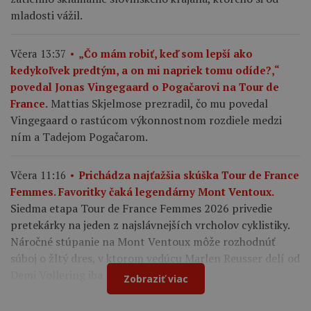
mladosti vážil.
Včera 13:37
„Čo mám robiť, keď som lepší ako
kedykoľvek predtým, a on mi napriek tomu odíde?,“
povedal Jonas Vingegaard o Pogačarovi na Tour de
Mattias Skjelmose prezradil, čo mu povedal
France.
Vingegaard o rastúcom výkonnostnom rozdiele medzi
ním a Tadejom Pogačarom.
Včera 11:16
Prichádza najťažšia skúška Tour de France
Femmes. Favoritky čaká legendárny Mont Ventoux.
Siedma etapa Tour de France Femmes 2026 privedie
pretekárky na jeden z najslávnejších vrcholov cyklistiky.
Náročné stúpanie na Mont Ventoux môže rozhodnúť
súboj o žltý dres, v ktorom vedúcu Marlen Reusser delí od
Demi Vollering iba 12 sekúnd.
Zobraziť viac