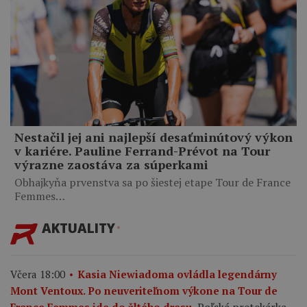
Nestačil jej ani najlepší desaťminútový výkon
v kariére. Pauline Ferrand-Prévot na Tour
výrazne zaostáva za súperkami
Obhajkyňa prvenstva sa po šiestej etape Tour de France
Femmes…
AKTUALITY
Včera 18:00
Kasia Niewiadoma ovládla legendárny
Mont Ventoux. Po neuveriteľnom výkone na Tour de