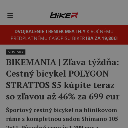
DVOJBALENIE TRENIEK MEATFLY
K ROČNÉMU
PREDPLATNÉMU ČASOPISU BIKER
IBA ZA 19,80€!
NOVINKY
BIKEMANIA | Zľava týždňa:
Cestný bicykel POLYGON
STRATTOS S5 kúpite teraz
so zľavou až 46% za 699 eur
Športový cestný bicykel na hliníkovom
ráme s kompletnou sadou Shimano 105
2x11. Pôvodná cena je 1.299 eur a