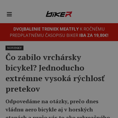
DVOJBALENIE TRENIEK MEATFLY
K ROČNÉMU
PREDPLATNÉMU ČASOPISU BIKER
IBA ZA 19,80€!
NOVINKY
Čo zabilo vrchársky
bicykel? Jednoducho
extrémne vysoká rýchlosť
pretekov
Odpovedáme na otázky, prečo dnes
vládnu aero bicykle aj v horských
etapách a prečo vás to ako rekreačného