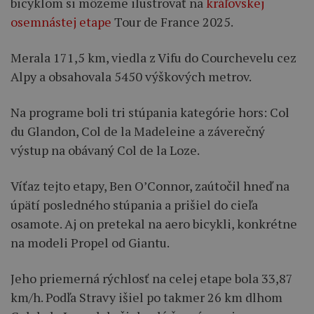
bicyklom si môžeme ilustrovať na
kráľovskej
osemnástej etape
Tour de France 2025.
Merala 171,5 km, viedla z Vifu do Courchevelu cez
Alpy a obsahovala 5450 výškových metrov.
Na programe boli tri stúpania kategórie hors: Col
du Glandon, Col de la Madeleine a záverečný
výstup na obávaný Col de la Loze.
Víťaz tejto etapy, Ben O’Connor, zaútočil hneď na
úpätí posledného stúpania a prišiel do cieľa
osamote. Aj on pretekal na aero bicykli, konkrétne
na modeli Propel od Giantu.
Jeho priemerná rýchlosť na celej etape bola 33,87
km/h. Podľa Stravy išiel po takmer 26 km dlhom