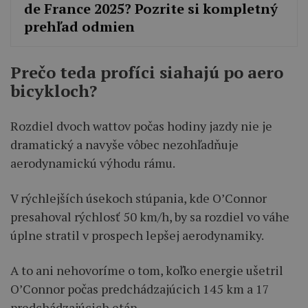
de France 2025? Pozrite si kompletný
prehľad odmien
Prečo teda profíci siahajú po aero
bicykloch?
Rozdiel dvoch wattov počas hodiny jazdy nie je
dramatický a navyše vôbec nezohľadňuje
aerodynamickú výhodu rámu.
V rýchlejších úsekoch stúpania, kde O’Connor
presahoval rýchlosť 50 km/h, by sa rozdiel vo váhe
úplne stratil v prospech lepšej aerodynamiky.
A to ani nehovoríme o tom, koľko energie ušetril
O’Connor počas predchádzajúcich 145 km a 17
predchádzajúcich etáp.