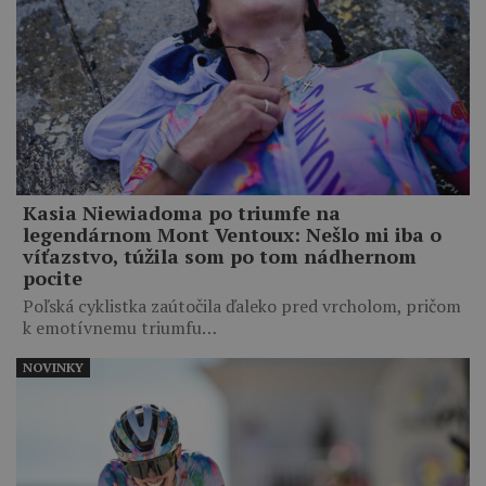
Kasia Niewiadoma po triumfe na
legendárnom Mont Ventoux: Nešlo mi iba o
víťazstvo, túžila som po tom nádhernom
pocite
Poľská cyklistka zaútočila ďaleko pred vrcholom, pričom
k emotívnemu triumfu…
NOVINKY