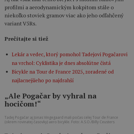
profilmi a aerodynamickým kokpitom stále o
niekoľko stoviek gramov viac ako jeho odľahčený
variant V5Rs.
Prečítajte si tiež
Lekár a vedec, ktorý pomohol Tadejovi Pogačarovi
na vrchol: Cyklistika je dnes absolútne čistá
Bicykle na Tour de France 2025, zoradené od
najlacnejšieho po najdrahší
„Ale Pogačar by vyhral na
hocičom!“
Tadej Pogačar aj Jonas Vingegaard mali počas celej Tour de France
(okrem rovinatej časovky) aero bicykle. Foto: A.S.O./Billy Ceusters