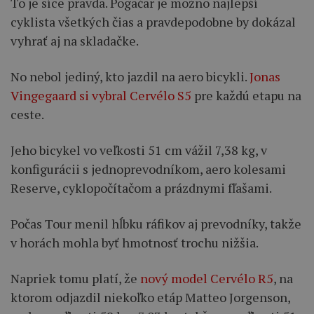
To je síce pravda. Pogačar je možno najlepší
cyklista všetkých čias a pravdepodobne by dokázal
vyhrať aj na skladačke.
No nebol jediný, kto jazdil na aero bicykli.
Jonas
Vingegaard si vybral Cervélo S5
pre každú etapu na
ceste.
Jeho bicykel vo veľkosti 51 cm vážil 7,38 kg, v
konfigurácii s jednoprevodníkom, aero kolesami
Reserve, cyklopočítačom a prázdnymi fľašami.
Počas Tour menil hĺbku ráfikov aj prevodníky, takže
v horách mohla byť hmotnosť trochu nižšia.
Napriek tomu platí, že
nový model Cervélo R5
, na
ktorom odjazdil niekoľko etáp Matteo Jorgenson,