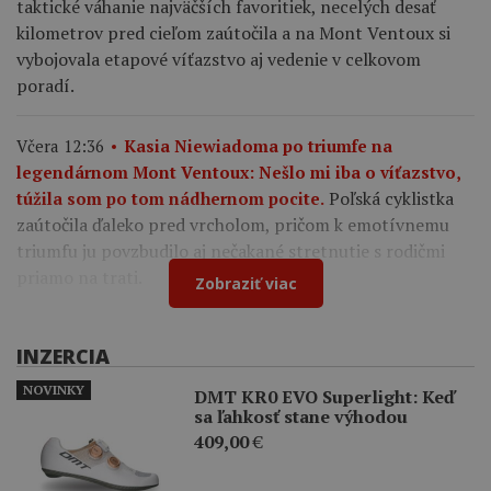
taktické váhanie najväčších favoritiek, necelých desať
kilometrov pred cieľom zaútočila a na Mont Ventoux si
vybojovala etapové víťazstvo aj vedenie v celkovom
poradí.
Včera 12:36
Kasia Niewiadoma po triumfe na
legendárnom Mont Ventoux: Nešlo mi iba o víťazstvo,
Poľská cyklistka
túžila som po tom nádhernom pocite.
zaútočila ďaleko pred vrcholom, pričom k emotívnemu
triumfu ju povzbudilo aj nečakané stretnutie s rodičmi
priamo na trati.
Zobraziť viac
INZERCIA
NOVINKY
DMT KR0 EVO Superlight: Keď
sa ľahkosť stane výhodou
409,00
€