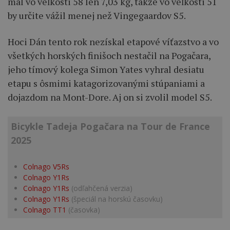
mal vo veľkosti 58 len 7,03 kg, takže vo veľkosti 51
by určite vážil menej než Vingegaardov S5.
Hoci Dán tento rok nezískal etapové víťazstvo a vo
všetkých horských finišoch nestačil na Pogačara,
jeho tímový kolega Simon Yates vyhral desiatu
etapu s ôsmimi katagorizovanými stúpaniami a
dojazdom na Mont-Dore. Aj on si zvolil model S5.
Bicykle Tadeja Pogačara na Tour de France
2025
Colnago V5Rs
Colnago Y1Rs
Colnago Y1Rs
(odľahčená verzia)
Colnago Y1Rs
(špeciál na horskú časovku)
Colnago TT1
(časovka)