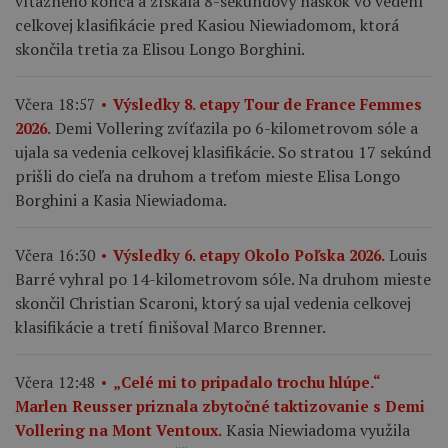
víťazného konca a získala 8-sekundový náskok vo vedení
celkovej klasifikácie pred Kasiou Niewiadomom, ktorá
skončila tretia za Elisou Longo Borghini.
Včera 18:57
Výsledky 8. etapy Tour de France Femmes
Demi Vollering zvíťazila po 6-kilometrovom sóle a
2026.
ujala sa vedenia celkovej klasifikácie. So stratou 17 sekúnd
prišli do cieľa na druhom a treťom mieste Elisa Longo
Borghini a Kasia Niewiadoma.
Louis
Včera 16:30
Výsledky 6. etapy Okolo Poľska 2026.
Barré vyhral po 14-kilometrovom sóle. Na druhom mieste
skončil Christian Scaroni, ktorý sa ujal vedenia celkovej
klasifikácie a tretí finišoval Marco Brenner.
Včera 12:48
„Celé mi to pripadalo trochu hlúpe.“
Marlen Reusser priznala zbytočné taktizovanie s Demi
Kasia Niewiadoma využila
Vollering na Mont Ventoux.