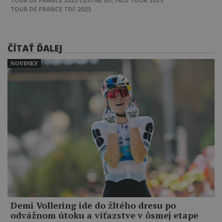
TOUR DE FRANCE 2025
CESTNÉ BICYKLE
TOUR 2025
TOUR DE FRANCE
TDF 2025
ČÍTAŤ ĎALEJ
NOVINKY
Demi Vollering ide do žltého dresu po
odvážnom útoku a víťazstve v ôsmej etape