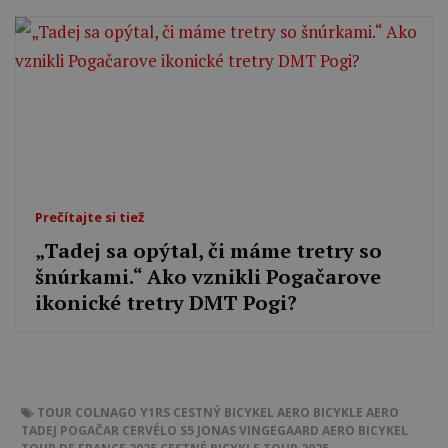
Prečítajte si tiež
„Tadej sa opýtal, či máme tretry so
šnúrkami.“ Ako vznikli Pogačarove
ikonické tretry DMT Pogi?
TOUR
COLNAGO Y1RS
CESTNÝ BICYKEL
AERO BICYKLE
AERO
TADEJ POGAČAR
CERVÉLO S5
JONAS VINGEGAARD
AERO BICYKEL