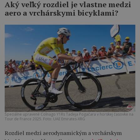
Aký veľký rozdiel je vlastne medzi
aero a vrchárskymi bicyklami?
Špeciálne upravené Colnago Y1Rs Tadeja Pogačara v horskej časovke na
Tour de France 2025. Foto: UAE Emirates-XRG
Rozdiel medzi aerodynamickým a vrchárskym