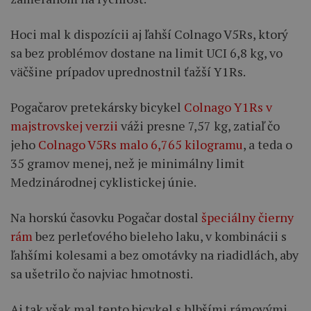
Hoci mal k dispozícii aj ľahší Colnago V5Rs, ktorý
sa bez problémov dostane na limit UCI 6,8 kg, vo
väčšine prípadov uprednostnil ťažší Y1Rs.
Pogačarov pretekársky bicykel
Colnago Y1Rs v
majstrovskej verzii
váži presne 7,57 kg, zatiaľ čo
jeho
Colnago V5Rs malo 6,765 kilogramu
, a teda o
35 gramov menej, než je minimálny limit
Medzinárodnej cyklistickej únie.
Na horskú časovku Pogačar dostal
špeciálny čierny
rám
bez perleťového bieleho laku, v kombinácii s
ľahšími kolesami a bez omotávky na riadidlách, aby
sa ušetrilo čo najviac hmotnosti.
Aj tak však mal tento bicykel s hlbšími rámovými