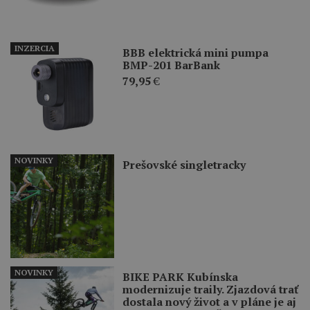
INZERCIA
BBB elektrická mini pumpa
BMP-201 BarBank
79,95
€
NOVINKY
Prešovské singletracky
NOVINKY
BIKE PARK Kubínska
modernizuje traily. Zjazdová trať
dostala nový život a v pláne je aj