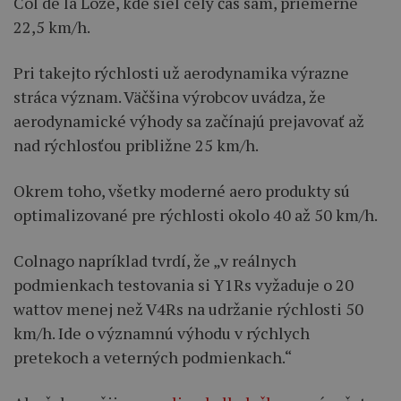
Col de la Loze, kde šiel celý čas sám, priemerne
22,5 km/h.
Pri takejto rýchlosti už aerodynamika výrazne
stráca význam. Väčšina výrobcov uvádza, že
aerodynamické výhody sa začínajú prejavovať až
nad rýchlosťou približne 25 km/h.
Okrem toho, všetky moderné aero produkty sú
optimalizované pre rýchlosti okolo 40 až 50 km/h.
Colnago napríklad tvrdí, že „v reálnych
podmienkach testovania si Y1Rs vyžaduje o 20
wattov menej než V4Rs na udržanie rýchlosti 50
km/h. Ide o významnú výhodu v rýchlych
pretekoch a veterných podmienkach.“