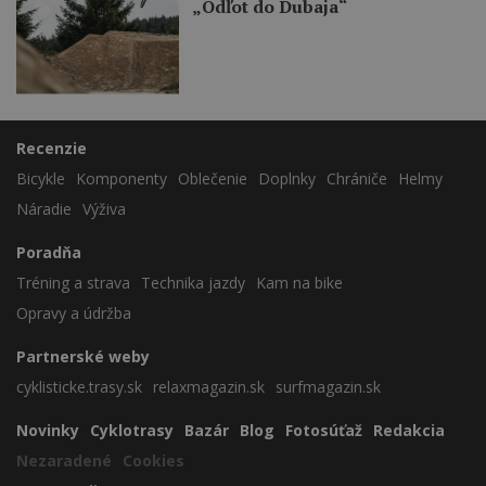
„Odľot do Dubaja“
Recenzie
Bicykle
Komponenty
Oblečenie
Doplnky
Chrániče
Helmy
Náradie
Výživa
Poradňa
Tréning a strava
Technika jazdy
Kam na bike
Opravy a údržba
Partnerské weby
cyklisticke.trasy.sk
relaxmagazin.sk
surfmagazin.sk
Novinky
Cyklotrasy
Bazár
Blog
Fotosúťaž
Redakcia
Nezaradené
Cookies