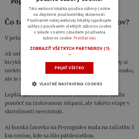
Pogačara
Táto webová lokalita používa súbory cookie
na zlepšenie používateľskej skúsenosti.
Čo to znamená pre profesionálov?
Používaním našej webovej lokality vyjadrujete
súhlas s používaním všetkých súborov cookie
v súlade s našimi zásadami používania
V pelotóne skončila éra vrchárskych bicyklov.
súborov cookie.
Prečítať viac
ZOBRAZIŤ VŠETKÝCH PARTNEROV
(1)
Ak ostane limit UCI na 6,8 kg a moderné aero
→
bicykle sa vedia tomuto číslu priblížiť, prečo by si
PRIJAŤ VŠETKO
niekto vybral vrchársky bicykel, ktorý váži rovnako,
ale je menej aerodynamicky efektívny?
VLASTNÉ NASTAVENIA COOKIES
Lepšia akcelerácia a nižšia hmotnosť síce môžu
pomôcť na izolovanom stúpaní, ale takéto etapy v
skutočnosti neexistujú.
Aj horská časovka na Peyragudes mala na začiatku 3
km rovinu, kde sa išlo päťdesiatkou.