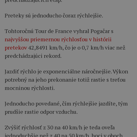
Preteky sú jednoducho čoraz rýchlejšie.
Tohtoročnú Tour de France vyhral Pogačar s
najvyššou priemernou rýchlosťou v histórii
pretekov
42,8491 km/h, čo je o 0,7 km/h viac než
predchádzajúci rekord.
Jazdiť rýchlo je exponenciálne náročnejšie. Výkon
potrebný na jeho prekonanie totiž rastie s treťou
mocninou rýchlosti.
Jednoducho povedané, čím rýchlejšie jazdíte, tým
prudšie rastie odpor vzduchu.
Zvýšiť rýchlosť z 30 na 40 km/h je teda oveľa
jednoduchšie než z 40 na 50 km/h, hoci v oboch