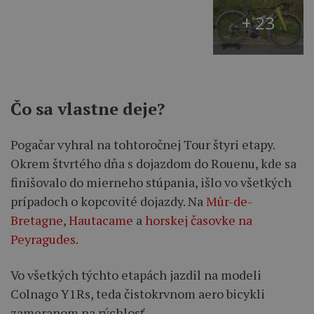
+ 23
Čo sa vlastne deje?
Pogačar vyhral na tohtoročnej Tour štyri etapy.
Okrem štvrtého dňa s dojazdom do Rouenu, kde sa
finišovalo do mierneho stúpania, išlo vo všetkých
prípadoch o kopcovité dojazdy. Na
Mûr-de-
Bretagne
,
Hautacame
a
horskej časovke na
Peyragudes
.
Vo všetkých týchto etapách jazdil na modeli
Colnago Y1Rs, teda čistokrvnom aero bicykli
zameranom na rýchlosť.