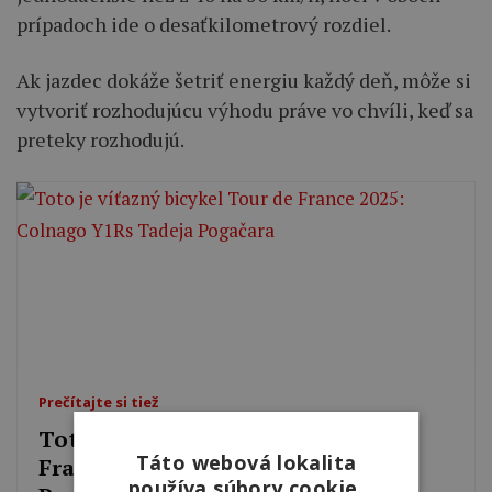
prípadoch ide o desaťkilometrový rozdiel.
Ak jazdec dokáže šetriť energiu každý deň, môže si
vytvoriť rozhodujúcu výhodu práve vo chvíli, keď sa
preteky rozhodujú.
Prečítajte si tiež
Toto je víťazný bicykel Tour de
Táto webová lokalita
France 2025: Colnago Y1Rs Tadeja
používa súbory cookie.