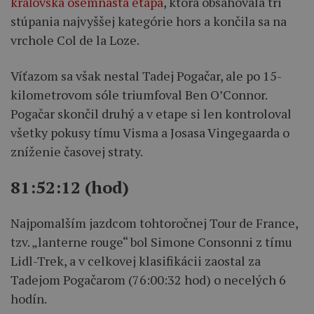
kráľovská osemnásta etapa
, ktorá obsahovala tri
stúpania najvyššej kategórie hors a končila sa na
vrchole Col de la Loze.
Víťazom sa však nestal Tadej Pogačar, ale po 15-
kilometrovom sóle triumfoval Ben O’Connor.
Pogačar skončil druhý a v etape si len kontroloval
všetky pokusy tímu Visma a Josasa Vingegaarda o
zníženie časovej straty.
81:52:12 (hod)
Najpomalším jazdcom tohtoročnej Tour de France,
tzv. „lanterne rouge“ bol Simone Consonni z tímu
Lidl-Trek, a v celkovej klasifikácii zaostal za
Tadejom Pogačarom (76:00:32 hod) o necelých 6
hodín.