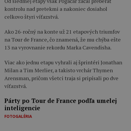
Od siedmej etapy však Pogačar začal preberať
kontrolu nad pretekmi a nakoniec dosiahol
celkovo štyri víťazstvá.
Ako 26-ročný na konte už 21 etapových triumfov
na Tour de France, čo znamená, že mu chýba ešte
13 na vyrovnanie rekordu Marka Cavendisha.
Viac ako jednu etapu vyhrali aj šprintéri Jonathan
Milan a Tim Merlier, a takisto vrchár Thymen
Arensman, pričom všetci traja si pripísali po dve
víťazstvá.
Párty po Tour de France podľa umelej
inteligencie
FOTOGALÉRIA