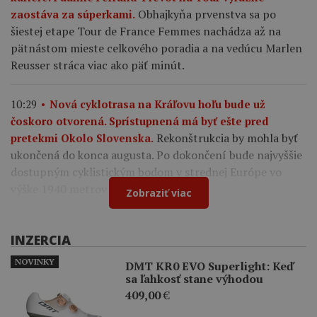
Obhajkyňa prvenstva sa po
zaostáva za súperkami.
šiestej etape Tour de France Femmes nachádza až na
pätnástom mieste celkového poradia a na vedúcu Marlen
Reusser stráca viac ako päť minút.
10:29
Nová cyklotrasa na Kráľovu hoľu bude už
čoskoro otvorená. Sprístupnená má byť ešte pred
Rekonštrukcia by mohla byť
pretekmi Okolo Slovenska.
ukončená do konca augusta. Po dokončení bude najvyššie
dostupným cyklistickým bodom v strednej Európe vo
výške 1940 metrov nad morom.
Zobraziť viac
INZERCIA
NOVINKY
DMT KR0 EVO Superlight: Keď
sa ľahkosť stane výhodou
409,00
€