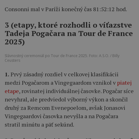
Consonni mal v Paríži konečný čas 81:52:12 hod.
3 (etapy, ktoré rozhodli o víťazstve
Tadeja Pogačara na Tour de France
2025)
Slávnostný ceremoniál po Tour de France 2025. Foto: A.S.O. / Billy
Ceusters
1.
Prvý zásadný rozdiel v celkovej klasifikácii
medzi Pogačarom a Vingegaardom vznikol v
piatej
etape
, rovinatej individuálnej časovke. Pogačar síce
nevyhral, ale predviedol výborný výkon a skončil
druhý za Remcom Evenepoelom, avšak Jonasovi
Vingegaardovi časovka nevyšla a na Pogačara
stratil minútu a päť sekúnd.