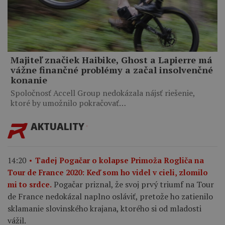
Majiteľ značiek Haibike, Ghost a Lapierre má
vážne finančné problémy a začal insolvenčné
konanie
Spoločnosť Accell Group nedokázala nájsť riešenie,
ktoré by umožnilo pokračovať…
AKTUALITY
14:20
Tadej Pogačar o kolapse Primoža Rogliča na
Tour de France 2020: Keď som ho videl v cieli, zlomilo
Pogačar priznal, že svoj prvý triumf na Tour
mi to srdce.
de France nedokázal naplno osláviť, pretože ho zatienilo
sklamanie slovinského krajana, ktorého si od mladosti
vážil.