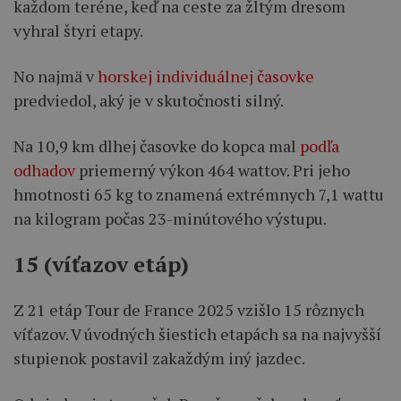
každom teréne, keď na ceste za žltým dresom
vyhral štyri etapy.
No najmä v
horskej individuálnej časovke
predviedol, aký je v skutočnosti silný.
Na 10,9 km dlhej časovke do kopca mal
podľa
odhadov
priemerný výkon 464 wattov. Pri jeho
hmotnosti 65 kg to znamená extrémnych 7,1 wattu
na kilogram počas 23-minútového výstupu.
15 (víťazov etáp)
Z 21 etáp Tour de France 2025 vzišlo 15 rôznych
víťazov. V úvodných šiestich etapách sa na najvyšší
stupienok postavil zakaždým iný jazdec.