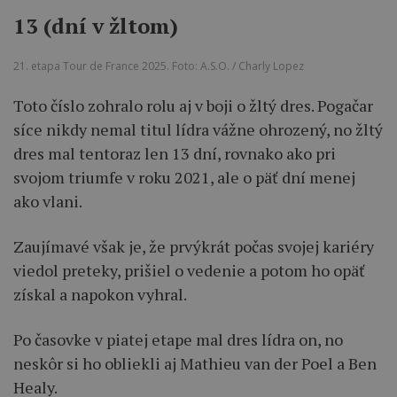
13 (dní v žltom)
21. etapa Tour de France 2025. Foto: A.S.O. / Charly Lopez
Toto číslo zohralo rolu aj v boji o žltý dres. Pogačar
síce nikdy nemal titul lídra vážne ohrozený, no žltý
dres mal tentoraz len 13 dní, rovnako ako pri
svojom triumfe v roku 2021, ale o päť dní menej
ako vlani.
Zaujímavé však je, že prvýkrát počas svojej kariéry
viedol preteky, prišiel o vedenie a potom ho opäť
získal a napokon vyhral.
Po časovke v piatej etape mal dres lídra on, no
neskôr si ho obliekli aj Mathieu van der Poel a Ben
Healy.