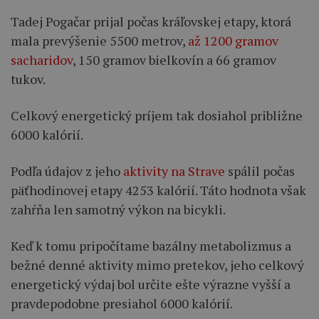
Tadej Pogačar prijal počas kráľovskej etapy, ktorá
mala prevýšenie 5500 metrov,
až 1200 gramov
sacharidov
, 150 gramov bielkovín a 66 gramov
tukov.
Celkový energetický príjem tak dosiahol približne
6000 kalórií.
Podľa údajov z jeho
aktivity na Strave
spálil počas
päťhodinovej etapy 4253 kalórií. Táto hodnota však
zahŕňa len samotný výkon na bicykli.
Keď k tomu pripočítame bazálny metabolizmus a
bežné denné aktivity mimo pretekov, jeho celkový
energetický výdaj bol určite ešte výrazne vyšší a
pravdepodobne presiahol 6000 kalórií.