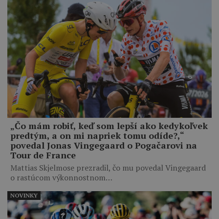
„Čo mám robiť, keď som lepší ako kedykoľvek
predtým, a on mi napriek tomu odíde?,“
povedal Jonas Vingegaard o Pogačarovi na
Tour de France
Mattias Skjelmose prezradil, čo mu povedal Vingegaard
o rastúcom výkonnostnom…
NOVINKY