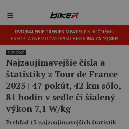
DVOJBALENIE TRENIEK MEATFLY
K ROČNÉMU
PREDPLATNÉMU ČASOPISU BIKER
IBA ZA 19,80€!
NOVINKY
Najzaujímavejšie čísla a
štatistiky z Tour de France
2025 ‎| 47 pokút, 42 km sólo,
81 hodín v sedle či šialený
výkon 7,1 W/kg
Prehľad 15 najzaujímavejších štatistík