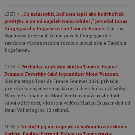
13:37
„Čo mám robiť, keď som lepší ako kedykoľvek
predtým, a on mi napriek tomu odíde?,“ povedal Jonas
Mattias
Vingegaard o Pogačarovi na Tour de France.
Skjelmose prezradil, čo mu povedal Vingegaard o
rastúcom výkonnostnom rozdiele medzi ním a Tadejom
Pogačarom.
11:16
Prichádza najťažšia skúška Tour de France
Femmes. Favoritky čaká legendárny Mont Ventoux.
Siedma etapa Tour de France Femmes 2026 privedie
pretekárky na jeden z najslávnejších vrcholov cyklistiky.
Náročné stúpanie na Mont Ventoux môže rozhodnúť
súboj o žltý dres, v ktorom vedúcu Marlen Reusser delí od
Demi Vollering iba 12 sekúnd.
10:58
Nestačil jej ani najlepší desaťminútový výkon v
kariére. Pauline Ferrand-Prévot na Tour výrazne