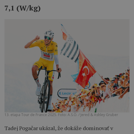
7,1 (W/kg)
13. etapa Tour de France 2025. Foto: A.S.O. / Jered & Ashley Gruber
Tadej Pogačar ukázal, že dokáže dominovať v