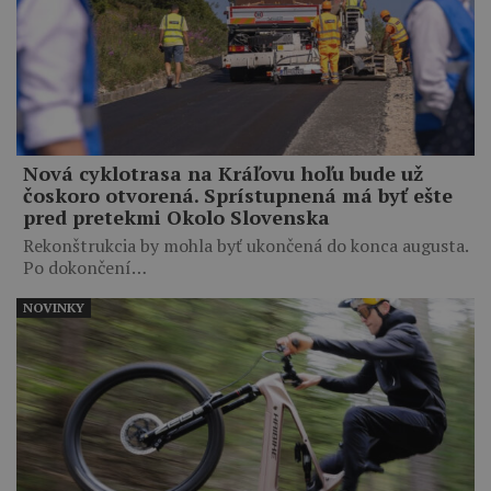
Nová cyklotrasa na Kráľovu hoľu bude už
čoskoro otvorená. Sprístupnená má byť ešte
pred pretekmi Okolo Slovenska
Rekonštrukcia by mohla byť ukončená do konca augusta.
Po dokončení…
NOVINKY