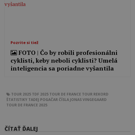
Pozrite si tiež
FOTO ‎| Čo by robili profesionálni
cyklisti, keby neboli cyklisti? Umelá
inteligencia sa poriadne vyšantila
TOUR 2025
TDF 2025
TOUR DE FRANCE
TOUR
REKORD
ŠTATISTIKY
TADEJ POGAČAR
ČÍSLA
JONAS VINGEGAARD
TOUR DE FRANCE 2025
ČÍTAŤ ĎALEJ