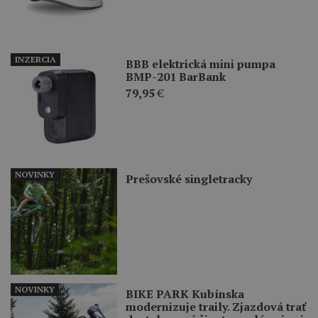
INZERCIA
BBB elektrická mini pumpa
BMP-201 BarBank
79,95
€
NOVINKY
Prešovské singletracky
NOVINKY
BIKE PARK Kubínska
modernizuje traily. Zjazdová trať