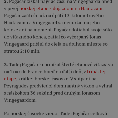
2.
Pogačar získal najviac času na Vingegaarda hneď
v prvej
horskej etape s dojazdom na Hautacam
.
Pogačar zaútočil už na úpätí 13-kilometrového
Hautacamu a Vingegaard sa neudržal na jeho
kolese ani na moment. Pogačar dotiahol svoje sólo
do víťazného konca, zatiaľ čo vyčerpaný Jonas
Vingegaard prišiel do cieľa na druhom mieste so
stratou 2:10 min.
3.
Tadej Pogačar si pripísal štvrté etapové víťazstvo
na Tour de France hneď na ďalší deň, v
trinástej
etape
, krátkej horskej časovke. V stúpaní na
Peyragudes predviedol dominantný výkon a vyhral
s náskokom 36 sekúnd pred druhým Jonasom
Vingegaardom.
Po horskej časovke viedol Tadej Pogačar celkovú