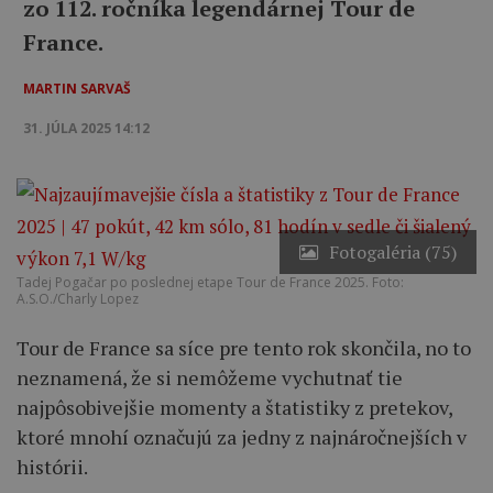
zo 112. ročníka legendárnej Tour de
France.
MARTIN SARVAŠ
31. JÚLA 2025 14:12
Fotogaléria (75)
Tadej Pogačar po poslednej etape Tour de France 2025. Foto:
A.S.O./Charly Lopez
Tour de France sa síce pre tento rok skončila, no to
neznamená, že si nemôžeme vychutnať tie
najpôsobivejšie momenty a štatistiky z pretekov,
ktoré mnohí označujú za jedny z najnáročnejších v
histórii.