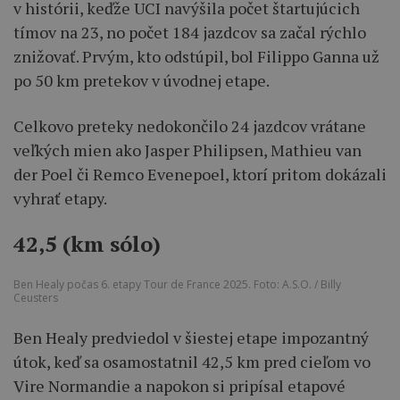
v histórii, keďže UCI navýšila počet štartujúcich
tímov na 23, no počet 184 jazdcov sa začal rýchlo
znižovať. Prvým, kto odstúpil, bol Filippo Ganna už
po 50 km pretekov v úvodnej etape.
Celkovo preteky nedokončilo 24 jazdcov vrátane
veľkých mien ako Jasper Philipsen, Mathieu van
der Poel či Remco Evenepoel, ktorí pritom dokázali
vyhrať etapy.
42,5 (km sólo)
Ben Healy počas 6. etapy Tour de France 2025. Foto: A.S.O. / Billy
Ceusters
Ben Healy predviedol v šiestej etape impozantný
útok, keď sa osamostatnil 42,5 km pred cieľom vo
Vire Normandie a napokon si pripísal etapové