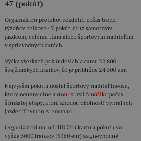
47 (pokút)
Organizátori pretekov rozdelili počas troch
týždňov celkovo 47 pokút, či už samotným
jazdcom, celému tímu alebo športovým riaditeľom
v sprievodných autách.
Výška všetkých pokút dosiahla sumu 22 800
švajčiarskych frankov, čo je približne 24 500 eur.
Najvyššiu pokutu dostal športový riaditeľ Ineosu,
ktorý neúmyselne
autom zrazil fanúšika
počas
štrnástej etapy, ktorú zhodou okolností vyhral ich
jazdec Thymen Arensman.
Organizátori mu udelili žltú kartu a pokutu vo
výške 5000 frankov (5360 eur) za „nevhodné