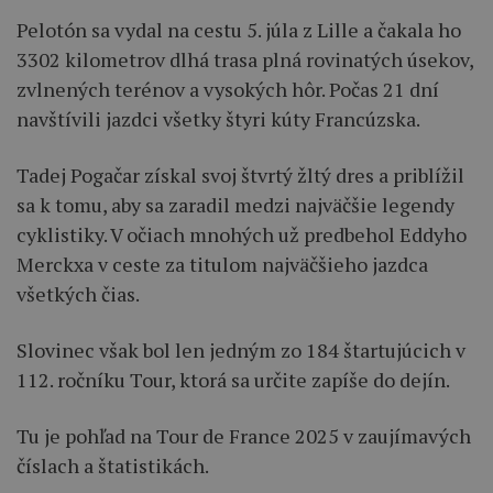
Pelotón sa vydal na cestu 5. júla z Lille a čakala ho
3302 kilometrov dlhá trasa plná rovinatých úsekov,
zvlnených terénov a vysokých hôr. Počas 21 dní
navštívili jazdci všetky štyri kúty Francúzska.
Tadej Pogačar získal svoj štvrtý žltý dres a priblížil
sa k tomu, aby sa zaradil medzi najväčšie legendy
cyklistiky. V očiach mnohých už predbehol Eddyho
Merckxa v ceste za titulom najväčšieho jazdca
všetkých čias.
Slovinec však bol len jedným zo 184 štartujúcich v
112. ročníku Tour, ktorá sa určite zapíše do dejín.
Tu je pohľad na Tour de France 2025 v zaujímavých
číslach a štatistikách.