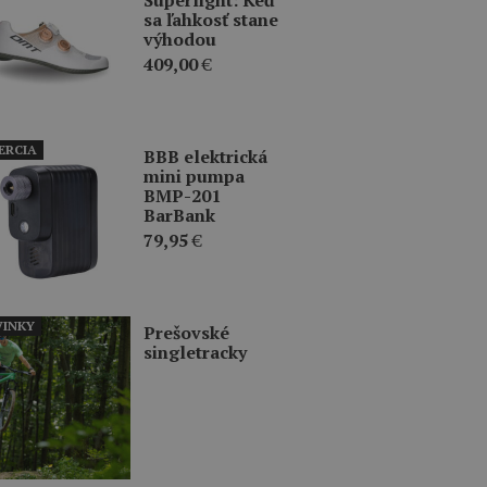
sa ľahkosť stane
výhodou
409,00
€
ERCIA
BBB elektrická
mini pumpa
BMP-201
BarBank
79,95
€
INKY
Prešovské
singletracky