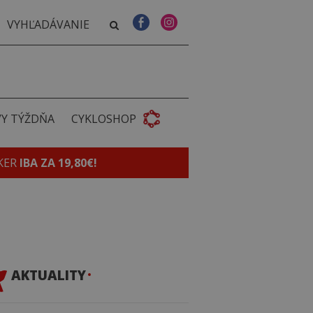
VY TÝŽDŇA
CYKLOSHOP
KER
IBA ZA 19,80€!
AKTUALITY