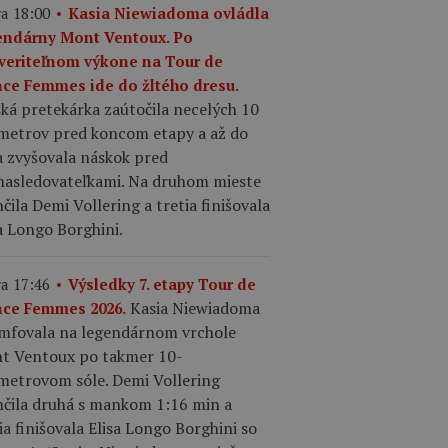
a 18:00
Kasia Niewiadoma ovládla
endárny Mont Ventoux. Po
veriteľnom výkone na Tour de
nce Femmes ide do žltého dresu.
ká pretekárka zaútočila necelých 10
ometrov pred koncom etapy a až do
a zvyšovala náskok pred
nasledovateľkami. Na druhom mieste
čila Demi Vollering a tretia finišovala
a Longo Borghini.
a 17:46
Výsledky 7. etapy Tour de
Kasia Niewiadoma
nce Femmes 2026.
umfovala na legendárnom vrchole
t Ventoux po takmer 10-
ometrovom sóle. Demi Vollering
nčila druhá s mankom 1:16 min a
ia finišovala Elisa Longo Borghini so