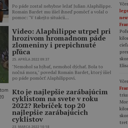
Včer
Po páde zostal nehybne ležať Julian Alaphilippe.
leg
Romain Bardet mu išiel ihneď pomôcť a volal o
pomoc: "V takejto situácii…
neu
Fra
Video: Alaphilippe utrpel pri
Poľs
hrozivom hromadnom páde
kil
zlomeniny i prepichnuté
cieľ
pľúca
pre
skon
25. APRÍLA 2022 09:37
Elis
"Nemohol sa hýbať, nemohol dýchať. Bola to
nočná mora," povedal Romain Bardet, ktorý išiel
po páde pomôcť Alaphilippovi.
Včer
Fra
Kto je najlepšie zarábajúcim
tri
cyklistom na svete v roku
Mon
2022? Rebríček top 20
kil
najlepšie zarábajúcich
sko
cyklistov
tret
23. MARCA 2022 10:18