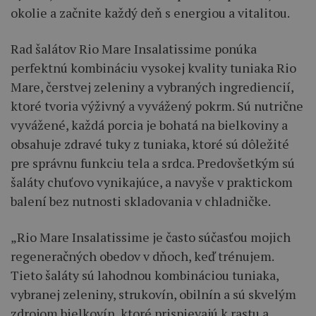
okolie a začnite každý deň s energiou a vitalitou.
Rad šalátov Rio Mare Insalatissime ponúka
perfektnú kombináciu vysokej kvality tuniaka Rio
Mare, čerstvej zeleniny a vybraných ingrediencií,
ktoré tvoria výživný a vyvážený pokrm. Sú nutrične
vyvážené, každá porcia je bohatá na bielkoviny a
obsahuje zdravé tuky z tuniaka, ktoré sú dôležité
pre správnu funkciu tela a srdca. Predovšetkým sú
šaláty chuťovo vynikajúce, a navyše v praktickom
balení bez nutnosti skladovania v chladničke.
„Rio Mare Insalatissime je často súčasťou mojich
regeneračných obedov v dňoch, keď trénujem.
Tieto šaláty sú lahodnou kombináciou tuniaka,
vybranej zeleniny, strukovín, obilnín a sú skvelým
zdrojom bielkovín, ktoré prispievajú k rastu a