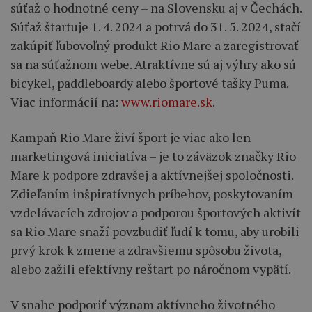
súťaž o hodnotné ceny – na Slovensku aj v Čechách.
Súťaž štartuje 1. 4. 2024 a potrvá do 31. 5. 2024, stačí
zakúpiť ľubovoľný produkt Rio Mare a zaregistrovať
sa na súťažnom webe. Atraktívne sú aj výhry ako sú
bicykel, paddleboardy alebo športové tašky Puma.
Viac informácií na:
www.riomare.sk
.
Kampaň Rio Mare živí šport je viac ako len
marketingová iniciatíva – je to záväzok značky Rio
Mare k podpore zdravšej a aktívnejšej spoločnosti.
Zdieľaním inšpiratívnych príbehov, poskytovaním
vzdelávacích zdrojov a podporou športových aktivít
sa Rio Mare snaží povzbudiť ľudí k tomu, aby urobili
prvý krok k zmene a zdravšiemu spôsobu života,
alebo zažili efektívny reštart po náročnom vypätí.
V snahe podporiť význam aktívneho životného