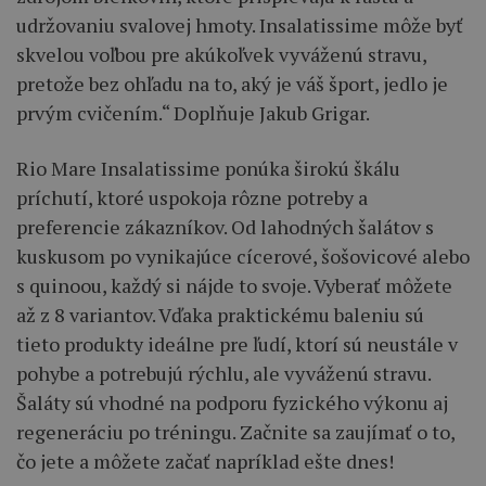
udržovaniu svalovej hmoty. Insalatissime môže byť
skvelou voľbou pre akúkoľvek vyváženú stravu,
pretože bez ohľadu na to, aký je váš šport, jedlo je
prvým cvičením.“ Doplňuje Jakub Grigar.
Rio Mare Insalatissime ponúka širokú škálu
príchutí, ktoré uspokoja rôzne potreby a
preferencie zákazníkov. Od lahodných šalátov s
kuskusom po vynikajúce cícerové, šošovicové alebo
s quinoou, každý si nájde to svoje. Vyberať môžete
až z 8 variantov. Vďaka praktickému baleniu sú
tieto produkty ideálne pre ľudí, ktorí sú neustále v
pohybe a potrebujú rýchlu, ale vyváženú stravu.
Šaláty sú vhodné na podporu fyzického výkonu aj
regeneráciu po tréningu. Začnite sa zaujímať o to,
čo jete a môžete začať napríklad ešte dnes!