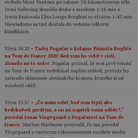
vrchole Mont Ventoux po takmer 10-kilometrovom sóle.
Demi Vollering skončila druhá s mankom 1:16 min a
tretia finišovala Elisa Longo Borghini so stratou 1:42 min.
Niewiadoma sa tiež dostala do vedenia celkovej
klasifikácie.
Včera 14:20
Tadej Pogačar o kolapse Primoža Rogliča
na Tour de France 2020: Keď som ho videl v cieli,
Pogačar priznal, že svoj prvý triumf
zlomilo mi to srdce.
na Tour de France nedokázal naplno osláviť, pretože ho
zatienilo sklamanie slovinského krajana, ktorého si od
mladosti vážil.
Včera 13:37
„Čo mám robiť, keď som lepší ako
kedykoľvek predtým, a on mi napriek tomu odíde?,“
povedal Jonas Vingegaard o Pogačarovi na Tour de
Mattias Skjelmose prezradil, čo mu povedal
France.
Vingegaard o rastúcom výkonnostnom rozdiele medzi