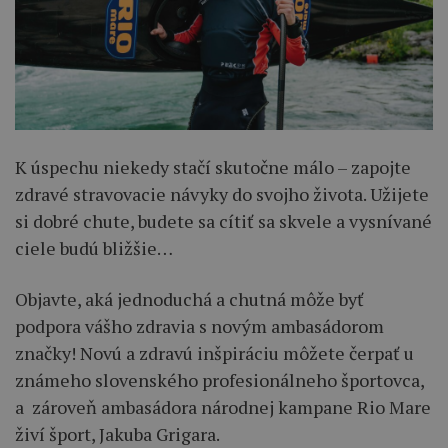
K úspechu niekedy stačí skutočne málo – zapojte
zdravé stravovacie návyky do svojho života. Užijete
si dobré chute, budete sa cítiť sa skvele a vysnívané
ciele budú bližšie…
Objavte, aká jednoduchá a chutná môže byť
podpora vášho zdravia s novým ambasádorom
značky! Novú a zdravú inšpiráciu môžete čerpať u
známeho slovenského profesionálneho športovca,
a zároveň ambasádora národnej kampane Rio Mare
živí šport, Jakuba Grigara.