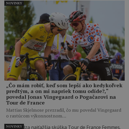
NOVINKY
„Čo mám robiť, keď som lepší ako kedykoľvek
predtým, a on mi napriek tomu odíde?,“
povedal Jonas Vingegaard o Pogačarovi na
Tour de France
Mattias Skjelmose prezradil, čo mu povedal Vingegaard
o rastúcom výkonnostnom…
NOVINKY