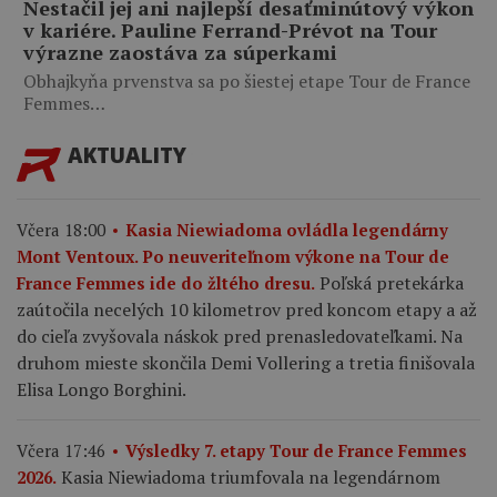
Nestačil jej ani najlepší desaťminútový výkon
v kariére. Pauline Ferrand-Prévot na Tour
výrazne zaostáva za súperkami
Obhajkyňa prvenstva sa po šiestej etape Tour de France
Femmes…
AKTUALITY
Včera 18:00
Kasia Niewiadoma ovládla legendárny
Mont Ventoux. Po neuveriteľnom výkone na Tour de
Poľská pretekárka
France Femmes ide do žltého dresu.
zaútočila necelých 10 kilometrov pred koncom etapy a až
do cieľa zvyšovala náskok pred prenasledovateľkami. Na
druhom mieste skončila Demi Vollering a tretia finišovala
Elisa Longo Borghini.
Včera 17:46
Výsledky 7. etapy Tour de France Femmes
Kasia Niewiadoma triumfovala na legendárnom
2026.