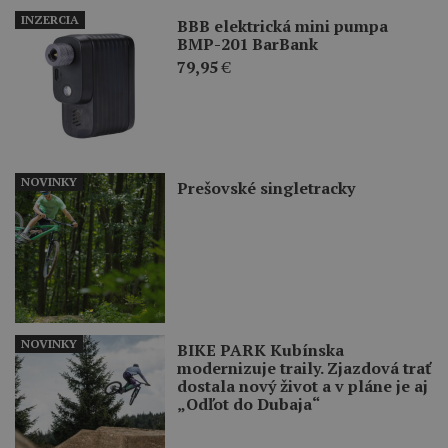
INZERCIA
BBB elektrická mini pumpa
BMP-201 BarBank
79,95
€
NOVINKY
Prešovské singletracky
NOVINKY
BIKE PARK Kubínska
modernizuje traily. Zjazdová trať
dostala nový život a v pláne je aj
„Odľot do Dubaja“