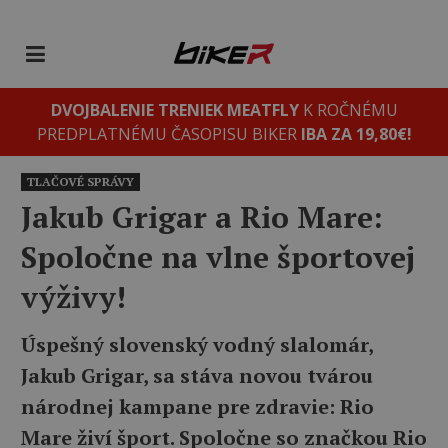
DVOJBALENIE TRENIEK MEATFLY
K ROČNÉMU
PREDPLATNÉMU ČASOPISU BIKER
IBA ZA 19,80€!
TLAČOVÉ SPRÁVY
Jakub Grigar a Rio Mare:
Spoločne na vlne športovej
výživy!
Úspešný slovenský vodný slalomár,
Jakub Grigar, sa stáva novou tvárou
národnej kampane pre zdravie: Rio
Mare živí šport. Spoločne so značkou Rio