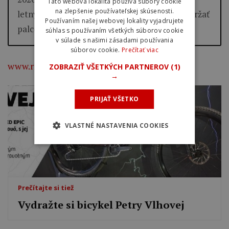
Táto webová lokalita používa súbory cookie
na zlepšenie používateľskej skúsenosti.
letných olympijských hier a my mu budeme držať
Používaním našej webovej lokality vyjadrujete
palce!
súhlas s používaním všetkých súborov cookie
v súlade s našimi zásadami používania
súborov cookie.
Prečítať viac
www.riomare.sk
ZOBRAZIŤ VŠETKÝCH PARTNEROV
(1)
→
PRIJAŤ VŠETKO
VLASTNÉ NASTAVENIA COOKIES
Prečítajte si tiež
Vydražte si bicykel Petry Vlhovej