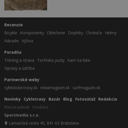
Recenzie
Bicykle
Komponenty
Oblečenie
Doplnky
Chrániče
Helmy
Náradie
Výživa
Poradňa
Tréning a strava
Technika jazdy
Kam na bike
Opravy a údržba
Partnerské weby
cyklisticke.trasy.sk
relaxmagazin.sk
surfmagazin.sk
Novinky
Cyklotrasy
Bazár
Blog
Fotosúťaž
Redakcia
Nezaradené
Cookies
Sportmedia s.r.o.
Lamačská cesta 45, 841 03 Bratislava