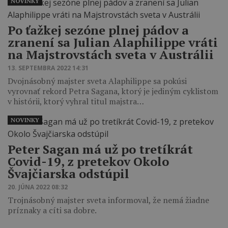
NOVINKY
Po ťažkej sezóne plnej pádov a
zranení sa Julian Alaphilippe vráti
na Majstrovstách sveta v Austrálii
13. SEPTEMBRA 2022 14:31
Dvojnásobný majster sveta Alaphilippe sa pokúsi
vyrovnať rekord Petra Sagana, ktorý je jediným cyklistom
v histórii, ktorý vyhral titul majstra…
NOVINKY
Peter Sagan má už po tretíkrát
Covid-19, z pretekov Okolo
Švajčiarska odstúpil
20. JÚNA 2022 08:32
Trojnásobný majster sveta informoval, že nemá žiadne
príznaky a cíti sa dobre.