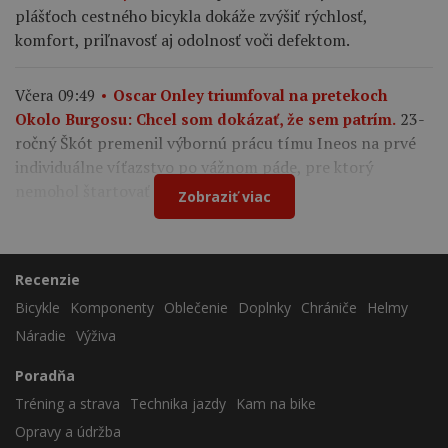
plášťoch cestného bicykla dokáže zvýšiť rýchlosť,
komfort, priľnavosť aj odolnosť voči defektom.
Včera 09:49
Oscar Onley triumfoval na pretekoch
23-
Okolo Burgosu: Chcel som dokázať, že sem patrím.
ročný Škót premenil výbornú prácu tímu Ineos na prvé
individuálne víťazstvo po vážnom páde, pre ktorý
nemohol štartovať na Tour de France.
Zobraziť viac
Recenzie
Bicykle
Komponenty
Oblečenie
Doplnky
Chrániče
Helmy
Náradie
Výživa
Poradňa
Tréning a strava
Technika jazdy
Kam na bike
Opravy a údržba