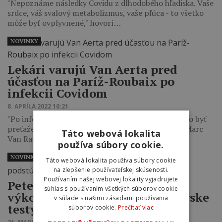
"Nepoznáme následky Covidu z dlhodobého hľadiska. Vaše
srdce, váš svalový metabolizmus, vaše pľúca - to všetko
môže byť ovplyvnené," hovorí…
NOVINKY
Lekári varujú Van Aerta pred
účasťou na Paríž-Roubaix po
infekcii Covidom
8. APRÍLA 2022 10:21
"Po infekcii Covidom by telo, a teda aj srdce, nemalo byť
preťažené príliš rýchlo," povedal belgický virológ Marc
Táto webová lokalita
Van Ranst.…
používa súbory cookie.
NOVINKY
Táto webová lokalita používa súbory cookie
na zlepšenie používateľskej skúsenosti.
Používaním našej webovej lokality vyjadrujete
Peter Sagan sa trápi so slabým
súhlas s používaním všetkých súborov cookie
výkonom, musí podstúpiť lekárske
v súlade s našimi zásadami používania
testy
súborov cookie.
Prečítať viac