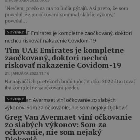
2. FEBRUÁRA 2022 09:05
"Neviem, prečo sa ma to ľudia pýtajú. Asi preto, že som
povedal, že po očkovaní som mal slabšie výkony,"
povedal…
NOVINKY
Tím UAE Emirates je kompletne
zaočkovaný, doktori nechcú
riskovať nakazenie Covidom-19
21. JANUÁRA 2022 11:16
Na najväčších pretekoch budú môcť v roku 2022 štartovať
iba kompletne zaočkovaní jazdci.
NOVINKY
Greg Van Avermaet viní očkovanie
zo slabých výkonov: Som za
očkovanie, nie som nejaký
Djokovič