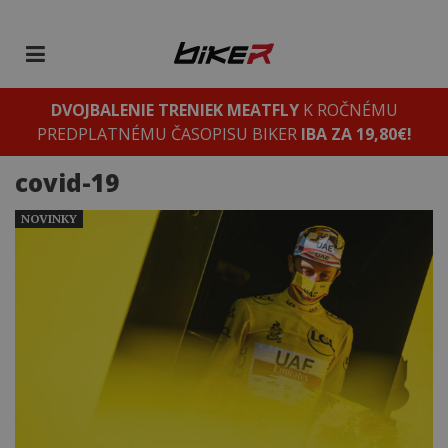
DVOJBALENIE TRENIEK MEATFLY
K ROČNÉMU
PREDPLATNÉMU ČASOPISU BIKER
IBA ZA 19,80€!
covid-19
NOVINKY