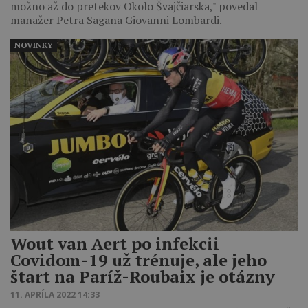
možno až do pretekov Okolo Švajčiarska," povedal
manažer Petra Sagana Giovanni Lombardi.
NOVINKY
Wout van Aert po infekcii
Covidom-19 už trénuje, ale jeho
štart na Paríž-Roubaix je otázny
11. APRÍLA 2022 14:33