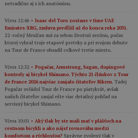
netradične aj s ich anatómiou.
Včera 12:46
Isaac del Toro zostane v tíme UAE
Emirates-XRG, zmluvu predĺžil až do konca roka 2031.
22-ročný Mexičan má za sebou životnú sezónu, počas
ktorej vyhral troje etapové preteky a pri svojom debute
na Tour de France obsadil celkové tretie miesto.
Včera 12:32
Pogačar, Armstrong, Sagan, dopingové
kontroly aj bicykel Shimano. Týchto 21 článkov z Tour
Tadej
de France 2026 najviac zaujalo čitateľov Bikeru.
Pogačar ovládol Tour de France po piatykrát, avšak
našich čitateľov zaujal ešte viac detailný pohľad na
servisný bicykel Shimano.
Včera 10:01
Aký tlak by ste mali mať v plášťoch na
cestnom bicykli a ako nájsť rovnováhu medzi
Správne zvolený tlak v
komfortom a rýchlosťou?