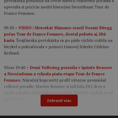
pretekárka posunula na tretie miesto celkového poradia a
upevnila si pozíciu medzi hlavnými favoritkami Tour de
France Femmes.
09:30
VIDEO | Motorkár Shimano zrazil Noemi Rüegg
počas Tour de France Femmes, dostal pokutu aj žltú
Švajčiarska pretekárka sa po páde rýchlo vrátila na
kartu.
bicykel a pokračovala v pomoci tímovej líderke Cédrine
Kerbaol.
Včera 19:40
Demi Vollering porazila v šprinte Reusser
a Niewiadomu a vyhrala piatu etapu Tour de France
Náročný kopcovitý profil výrazne premiešal
Femmes.
celkové poradie. Marlen Reusser si udržala žltý dres a
spolu s Kasiou Niewiadomou získala dôležitý náskok pred
súperkami.
Zobraziť viac