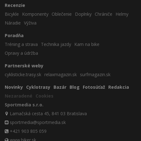
Recenzie
Bicykle
Komponenty
Oblečenie
Doplnky
Chrániče
Helmy
Náradie
Výživa
Poradňa
Tréning a strava
Technika jazdy
Kam na bike
Opravy a údržba
Partnerské weby
cyklisticke.trasy.sk
relaxmagazin.sk
surfmagazin.sk
Novinky
Cyklotrasy
Bazár
Blog
Fotosúťaž
Redakcia
Nezaradené
Cookies
Sportmedia s.r.o.
Lamačská cesta 45, 841 03 Bratislava
sportmedia@sportmedia.sk
+421 903 805 059
www.biker.sk