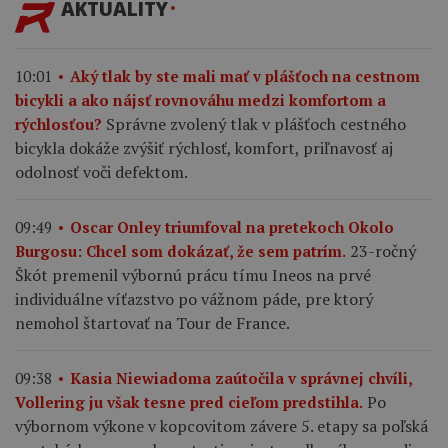
AKTUALITY
10:01
Aký tlak by ste mali mať v plášťoch na cestnom
bicykli a ako nájsť rovnováhu medzi komfortom a
Správne zvolený tlak v plášťoch cestného
rýchlosťou?
bicykla dokáže zvýšiť rýchlosť, komfort, priľnavosť aj
odolnosť voči defektom.
09:49
Oscar Onley triumfoval na pretekoch Okolo
23-ročný
Burgosu: Chcel som dokázať, že sem patrím.
Škót premenil výbornú prácu tímu Ineos na prvé
individuálne víťazstvo po vážnom páde, pre ktorý
nemohol štartovať na Tour de France.
09:38
Kasia Niewiadoma zaútočila v správnej chvíli,
Po
Vollering ju však tesne pred cieľom predstihla.
výbornom výkone v kopcovitom závere 5. etapy sa poľská