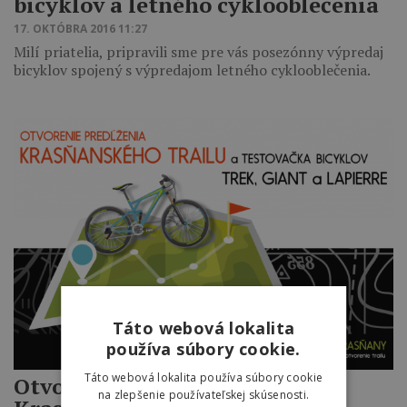
bicyklov a letného cyklooblečenia
17. OKTÓBRA 2016 11:27
Milí priatelia, pripravili sme pre vás posezónny výpredaj
bicyklov spojený s výpredajom letného cyklooblečenia.
Táto webová lokalita
používa súbory cookie.
Táto webová lokalita používa súbory cookie
Otvorenie predĺženia
na zlepšenie používateľskej skúsenosti.