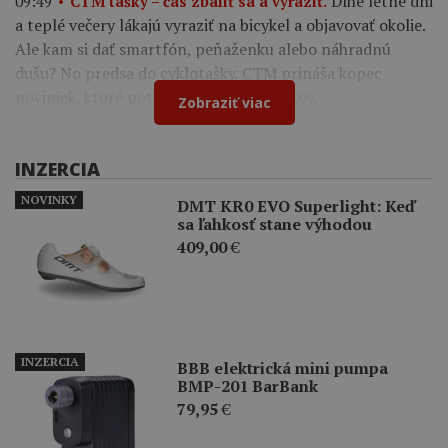
Dlhé letné dni
09:49
CTM tašky – čas zbaliť sa a vyraziť.
a teplé večery lákajú vyraziť na bicykel a objavovať okolie.
Ale kam si dať smartfón, peňaženku alebo náhradnú
dušu? No predsa do cyklotašky. CTM prináša kopec
noviniek, ktoré potešia všetkých cyklistov.
Zobraziť viac
INZERCIA
NOVINKY
DMT KR0 EVO Superlight: Keď
sa ľahkosť stane výhodou
409,00
€
INZERCIA
BBB elektrická mini pumpa
BMP-201 BarBank
79,95
€