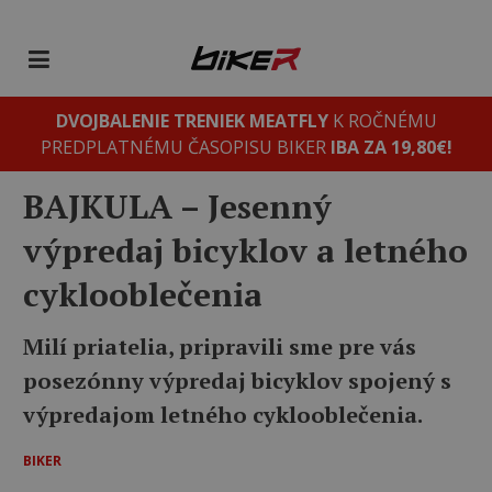
DVOJBALENIE TRENIEK MEATFLY
K ROČNÉMU
PREDPLATNÉMU ČASOPISU BIKER
IBA ZA 19,80€!
BAJKULA – Jesenný
výpredaj bicyklov a letného
cyklooblečenia
Milí priatelia, pripravili sme pre vás
posezónny výpredaj bicyklov spojený s
výpredajom letného cyklooblečenia.
BIKER