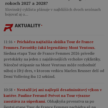
rokoch 2027 a 2028?
Slovinský cyklista plánuje v najbližších dvoch sezónach
bojovať aj o…
AKTUALITY
11:16
Prichádza najťažšia skúška Tour de France
Femmes. Favoritky čaká legendárny Mont Ventoux.
Siedma etapa Tour de France Femmes 2026 privedie
pretekárky na jeden z najslávnejších vrcholov cyklistiky.
Náročné stúpanie na Mont Ventoux môže rozhodnúť
súboj o žltý dres, v ktorom vedúcu Marlen Reusser delí od
Demi Vollering iba 12 sekúnd.
10:58
Nestačil jej ani najlepší desaťminútový výkon v
kariére. Pauline Ferrand-Prévot na Tour výrazne
Obhajkyňa prvenstva sa po
zaostáva za súperkami.
šiestej etape Tour de France Femmes nachádza až na