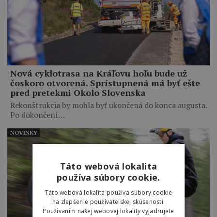
Nová cyklotrasa na Kráľovu hoľu bude už
čoskoro otvorená. Sprístupnená má byť ešte
pred pretekmi Okolo Slovenska
Rekonštrukcia by mohla byť ukončená do konca augusta.
Po dokončení…
NOVINKY
Táto webová lokalita
používa súbory cookie.
Táto webová lokalita používa súbory cookie
na zlepšenie používateľskej skúsenosti.
Používaním našej webovej lokality vyjadrujete