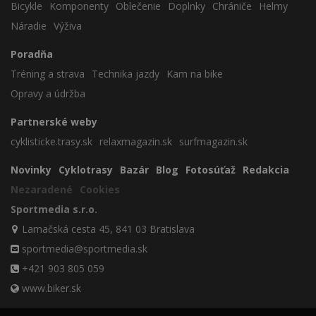
Bicykle
Komponenty
Oblečenie
Doplnky
Chrániče
Helmy
Náradie
Výživa
Poradňa
Tréning a strava
Technika jazdy
Kam na bike
Opravy a údržba
Partnerské weby
cyklisticke.trasy.sk
relaxmagazin.sk
surfmagazin.sk
Novinky
Cyklotrasy
Bazár
Blog
Fotosúťaž
Redakcia
Nezaradené
Cookies
Sportmedia s.r.o.
Lamačská cesta 45, 841 03 Bratislava
sportmedia@sportmedia.sk
+421 903 805 059
www.biker.sk