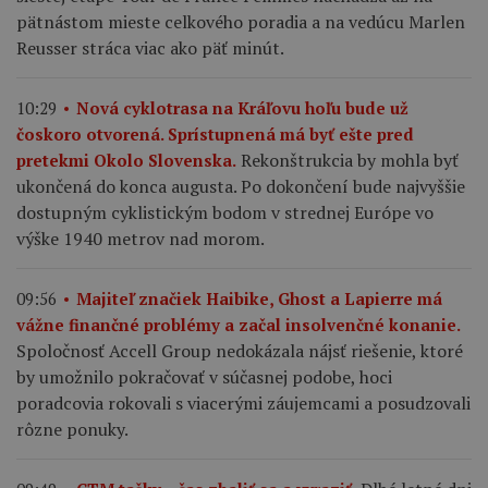
pätnástom mieste celkového poradia a na vedúcu Marlen
Reusser stráca viac ako päť minút.
10:29
Nová cyklotrasa na Kráľovu hoľu bude už
čoskoro otvorená. Sprístupnená má byť ešte pred
Rekonštrukcia by mohla byť
pretekmi Okolo Slovenska.
ukončená do konca augusta. Po dokončení bude najvyššie
dostupným cyklistickým bodom v strednej Európe vo
výške 1940 metrov nad morom.
09:56
Majiteľ značiek Haibike, Ghost a Lapierre má
vážne finančné problémy a začal insolvenčné konanie.
Spoločnosť Accell Group nedokázala nájsť riešenie, ktoré
by umožnilo pokračovať v súčasnej podobe, hoci
poradcovia rokovali s viacerými záujemcami a posudzovali
rôzne ponuky.