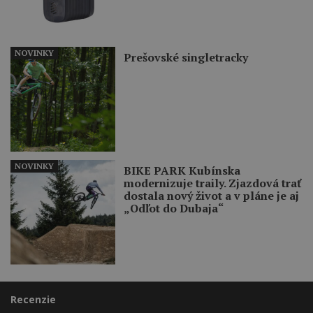
NOVINKY
Prešovské singletracky
NOVINKY
BIKE PARK Kubínska
modernizuje traily. Zjazdová trať
dostala nový život a v pláne je aj
„Odľot do Dubaja“
Recenzie