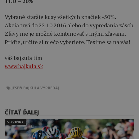
TLD – 20%
Vybrané staršie kusy všetkých značiek -50%.
Akcia trvá do 22.10.2016 alebo do vypredania zásob.
Zľavy nie je možné kombinovať s inými zľavami.
Príďte, určite si niečo vyberiete. Tešíme sa na vás!
váš bajkula tím
www.bajkula.sk
JESEŇ
BAJKULA
VÝPREDAJ
ČÍTAŤ ĎALEJ
NOVINKY