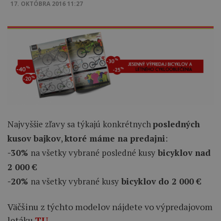
17. OKTÓBRA 2016 11:27
Najvyššie zľavy sa týkajú konkrétnych
posledných
kusov bajkov
,
ktoré máme na predajni
:
-30%
na všetky vybrané posledné kusy
bicyklov nad
2 000 €
-20%
na všetky vybrané kusy
bicyklov do 2 000 €
Väčšinu z týchto modelov nájdete vo výpredajovom
letáku
TU
.