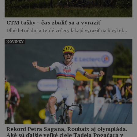
CTM tašky – čas zbaliť sa a vyraziť
Dlhé letné dni a teplé večery lákajú vyraziť na bicykel…
NOVINKY
Rekord Petra Sagana, Roubaix aj olympiáda.
Aké sú ďalšie veľké ciele Tadeja Pogačara v