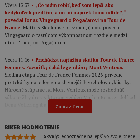
Včera 13:37
„Čo mám robiť, keď som lepší ako
kedykoľvek predtým, a on mi napriek tomu odíde?,“
povedal Jonas Vingegaard o Pogačarovi na Tour de
Mattias Skjelmose prezradil, čo mu povedal
France.
Vingegaard o rastúcom výkonnostnom rozdiele medzi
ním a Tadejom Pogačarom.
Včera 11:16
Prichádza najťažšia skúška Tour de France
Femmes. Favoritky čaká legendárny Mont Ventoux.
Siedma etapa Tour de France Femmes 2026 privedie
pretekárky na jeden z najslávnejších vrcholov cyklistiky.
Náročné stúpanie na Mont Ventoux môže rozhodnúť
súboj o žltý dres, v ktorom vedúcu Marlen Reusser delí od
Demi Vollering iba 12 sekúnd.
Zobraziť viac
BIKER HODNOTENIE
Skvelý
: jednoznačne najlepší vo svojej triede