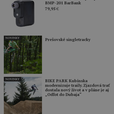
BMP-201 BarBank
79,95
€
NOVINKY
Prešovské singletracky
NOVINKY
BIKE PARK Kubínska
modernizuje traily. Zjazdová trať
dostala nový život a v pláne je aj
„Odľot do Dubaja“