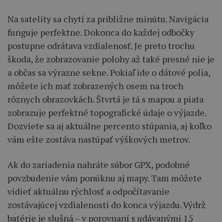
Na satelity sa chytí za približne minútu. Navigácia
funguje perfektne. Dokonca do každej odbočky
postupne odrátava vzdialenosť. Je preto trochu
škoda, že zobrazovanie polohy až také presné nie je
a občas sa výrazne sekne. Pokiaľ ide o dátové polia,
môžete ich mať zobrazených osem na troch
rôznych obrazovkách. Štvrtá je tá s mapou a piata
zobrazuje perfektné topografické údaje o výjazde.
Dozviete sa aj aktuálne percento stúpania, aj koľko
vám ešte zostáva nastúpať výškových metrov.
Ak do zariadenia nahráte súbor GPX, podobné
povzbudenie vám ponúknu aj mapy. Tam môžete
vidieť aktuálnu rýchlosť a odpočítavanie
zostávajúcej vzdialenosti do konca výjazdu. Výdrž
batérie je slušná – v porovnaní s udávanými 15