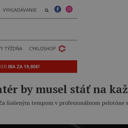
VY TÝŽDŇA
CYKLOSHOP
KER
IBA ZA 19,80€!
ér by musel stáť na kaž
 Za šialeným tempom v profesionálnom pelotóne sto