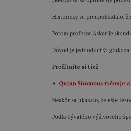
Historicky sa predpokladalo, ž
Potom profesor Asker Jeukendrup
Dôvod je jednoduchý: glukóza a
Prečítajte si tiež
Quinn Simmons trénuje ako
Neskôr sa ukázalo, že ešte tesn
Podľa bývalého výživového špec