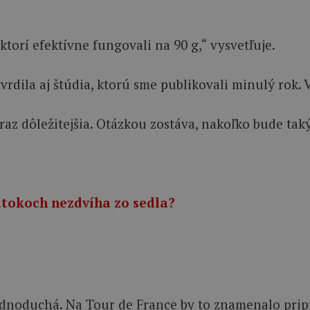
 ktorí efektívne fungovali na 90 g,“ vysvetľuje.
rdila aj štúdia, ktorú sme publikovali minulý rok. V
z dôležitejšia. Otázkou zostáva, nakoľko bude takýt
 útokoch nezdvíha zo sedla?
e jednoduchá. Na Tour de France by to znamenalo pri