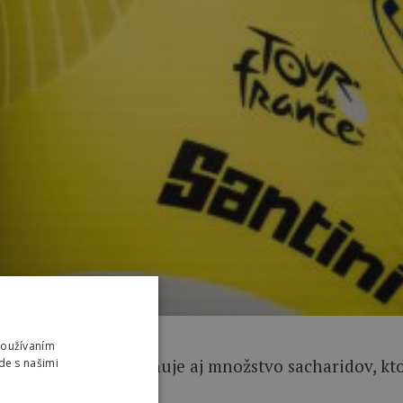
Používaním
šiu pozornosť priťahuje aj množstvo sacharidov, ktor
de s našimi