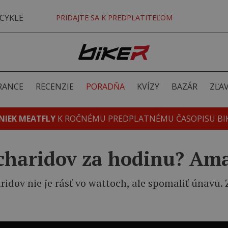
CYKLE
PRIDAJTE SA K PREDPLATITEĽOM
RANCE
RECENZIE
PORADŇA
KVÍZY
BAZÁR
ZĽA
NIEK MEATFLY
K ROČNÉMU PREDPLATNÉMU ČASOPISU BI
haridov za hodinu? Amat
idov nie je rásť vo wattoch, ale spomaliť únavu.