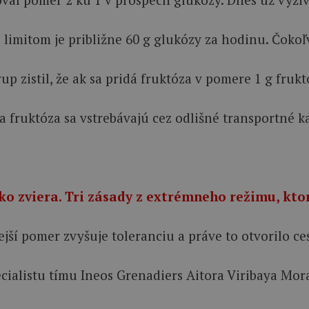
e limitom je približne 60 g glukózy za hodinu. Čok
 zistil, že ak sa pridá fruktóza v pomere 1 g fruktó
 fruktóza sa vstrebávajú cez odlišné transportné k
 zviera. Tri zásady z extrémneho režimu, ktor
ejší pomer zvyšuje toleranciu a práve to otvorilo ce
ialistu tímu Ineos Grenadiers Aitora Viribaya Morale