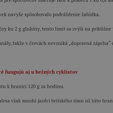
oľvek navyše spôsobovalo podráždenie žalúdka.
zy ku 2 g glukózy, tento limit sa zvýši na približne
anály, takže v črevách nevzniká „dopravná zápcha“ 
é fungujú aj u bežných cyklistov
stu k hranici 120 g za hodinu.
sa však mnohí jazdci britského tímu už túto hranicu