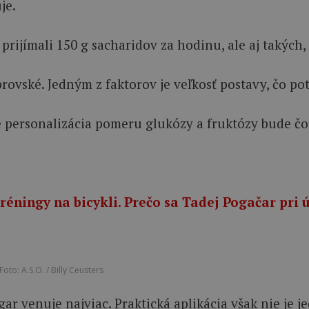
je.
 prijímali 150 g sacharidov za hodinu, ale aj takých,
ovské. Jedným z faktorov je veľkosť postavy, čo potv
 personalizácia pomeru glukózy a fruktózy bude čora
tréningy na bicykli. Prečo sa Tadej Pogačar pri
to: A.S.O. / Billy Ceusters
ogar venuje najviac. Praktická aplikácia však nie j