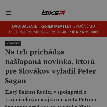
DVOJBALENIE TRENIEK MEATFLY
K ROČNÉMU
PREDPLATNÉMU ČASOPISU BIKER
IBA ZA 19,80€!
NOVINKY
Na trh prichádza
našľapaná novinka, ktorú
pre Slovákov vyladil Peter
Sagan
Zlatý Bažant Radler v spolupráci s
trojnásobným majstrom sveta Petrom
Saganom predstavuje novinku Zlatý