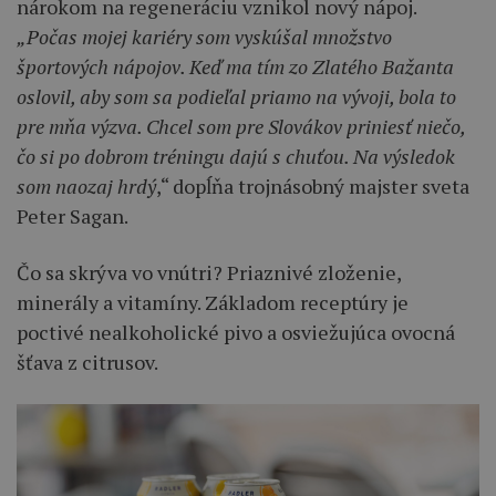
nárokom na regeneráciu vznikol nový nápoj.
„Počas mojej kariéry som vyskúšal množstvo
športových nápojov. Keď ma tím zo Zlatého Bažanta
oslovil, aby som sa podieľal priamo na vývoji, bola to
pre mňa výzva. Chcel som pre Slovákov priniesť niečo,
čo si po dobrom tréningu dajú s chuťou. Na výsledok
som naozaj hrdý
,“ dopĺňa trojnásobný majster sveta
Peter Sagan.
Čo sa skrýva vo vnútri? Priaznivé zloženie,
minerály a vitamíny. Základom receptúry je
poctivé nealkoholické pivo a osviežujúca ovocná
šťava z citrusov.