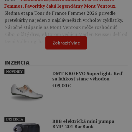
Femmes. Favoritky čaká legendárny Mont Ventoux.
Siedma etapa Tour de France Femmes 2026 privedie
pretekárky na jeden z najslávnejších vrcholov cyklistiky.
Náročné stúpanie na Mont Ventoux môže rozhodnúť
súboj o žltý dres, v ktorom vedúcu Marlen Reusser delí od
Demi Vollering iba 12 sekúnd.
Zobraziť viac
INZERCIA
NOVINKY
DMT KR0 EVO Superlight: Keď
sa ľahkosť stane výhodou
409,00
€
INZERCIA
BBB elektrická mini pumpa
BMP-201 BarBank