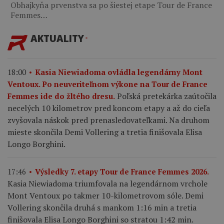
Obhajkyňa prvenstva sa po šiestej etape Tour de France
Femmes…
AKTUALITY
18:00
Kasia Niewiadoma ovládla legendárny Mont
Ventoux. Po neuveriteľnom výkone na Tour de France
Poľská pretekárka zaútočila
Femmes ide do žltého dresu.
necelých 10 kilometrov pred koncom etapy a až do cieľa
zvyšovala náskok pred prenasledovateľkami. Na druhom
mieste skončila Demi Vollering a tretia finišovala Elisa
Longo Borghini.
17:46
Výsledky 7. etapy Tour de France Femmes 2026.
Kasia Niewiadoma triumfovala na legendárnom vrchole
Mont Ventoux po takmer 10-kilometrovom sóle. Demi
Vollering skončila druhá s mankom 1:16 min a tretia
finišovala Elisa Longo Borghini so stratou 1:42 min.