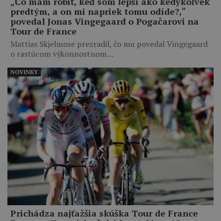
„Čo mám robiť, keď som lepší ako kedykoľvek
predtým, a on mi napriek tomu odíde?,“
povedal Jonas Vingegaard o Pogačarovi na
Tour de France
Mattias Skjelmose prezradil, čo mu povedal Vingegaard
o rastúcom výkonnostnom…
NOVINKY
Prichádza najťažšia skúška Tour de France