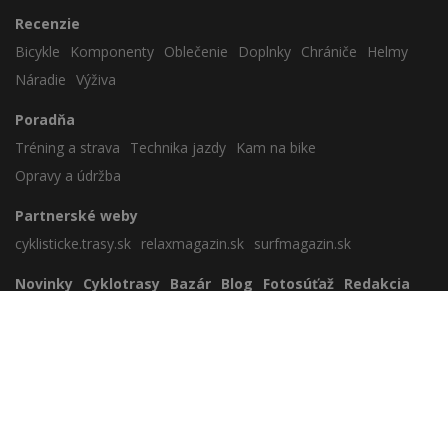
Recenzie
Bicykle
Komponenty
Oblečenie
Doplnky
Chrániče
Helmy
Náradie
Výživa
Poradňa
Tréning a strava
Technika jazdy
Kam na bike
Opravy a údržba
Partnerské weby
cyklisticke.trasy.sk
relaxmagazin.sk
surfmagazin.sk
Novinky
Cyklotrasy
Bazár
Blog
Fotosúťaž
Redakcia
Zavrieť reklamu
Nezaradené
Cookies
Sportmedia s.r.o.
Lamačská cesta 45, 841 03 Bratislava
sportmedia@sportmedia.sk
+421 903 805 059