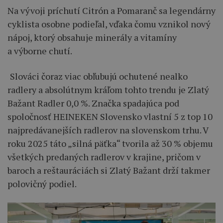
Na vývoji príchutí Citrón a Pomaranč sa legendárny
cyklista osobne podieľal, vďaka čomu vznikol nový
nápoj, ktorý obsahuje minerály a vitamíny
a výborne chutí.
Slováci čoraz viac obľubujú ochutené nealko
radlery a absolútnym kráľom tohto trendu je Zlatý
Bažant Radler 0,0 %. Značka spadajúca pod
spoločnosť HEINEKEN Slovensko vlastní 5 z top 10
najpredávanejších radlerov na slovenskom trhu. V
roku 2025 táto „silná päťka“ tvorila až 30 % objemu
všetkých predaných radlerov v krajine, pričom v
baroch a reštauráciách si Zlatý Bažant drží takmer
polovičný podiel.