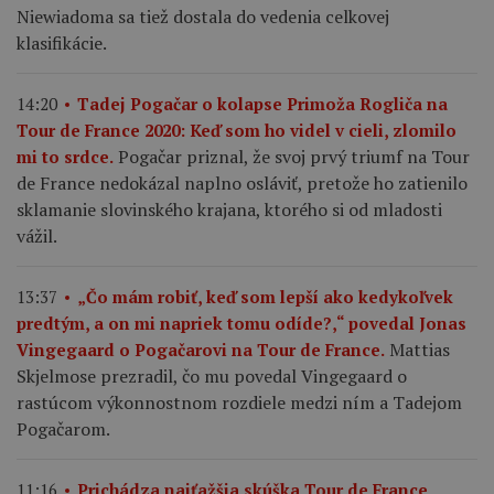
Niewiadoma sa tiež dostala do vedenia celkovej
klasifikácie.
14:20
Tadej Pogačar o kolapse Primoža Rogliča na
Tour de France 2020: Keď som ho videl v cieli, zlomilo
Pogačar priznal, že svoj prvý triumf na Tour
mi to srdce.
de France nedokázal naplno osláviť, pretože ho zatienilo
sklamanie slovinského krajana, ktorého si od mladosti
vážil.
13:37
„Čo mám robiť, keď som lepší ako kedykoľvek
predtým, a on mi napriek tomu odíde?,“ povedal Jonas
Mattias
Vingegaard o Pogačarovi na Tour de France.
Skjelmose prezradil, čo mu povedal Vingegaard o
rastúcom výkonnostnom rozdiele medzi ním a Tadejom
Pogačarom.
11:16
Prichádza najťažšia skúška Tour de France