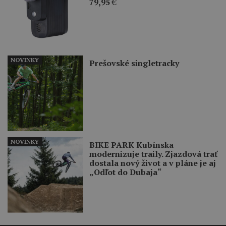
79,95
€
NOVINKY
Prešovské singletracky
NOVINKY
BIKE PARK Kubínska
modernizuje traily. Zjazdová trať
dostala nový život a v pláne je aj
„Odľot do Dubaja“