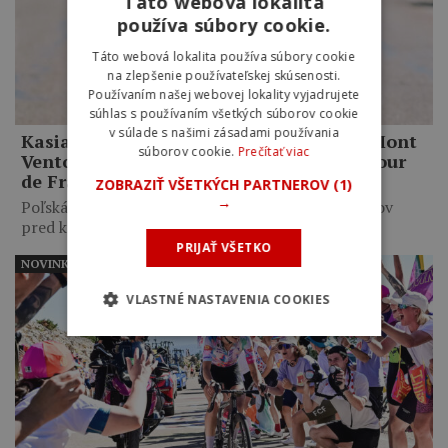
Táto webová lokalita
používa súbory cookie.
Táto webová lokalita používa súbory cookie
na zlepšenie používateľskej skúsenosti.
Používaním našej webovej lokality vyjadrujete
súhlas s používaním všetkých súborov cookie
v súlade s našimi zásadami používania
Kasia Niewiadoma ovládla legendárny Mont
súborov cookie.
Prečítať viac
Ventoux. Po neuveriteľnom výkone na Tour
de France Femmes ide do žltého dresu
ZOBRAZIŤ VŠETKÝCH PARTNEROV
(1)
→
Poľská pretekárka zaútočila necelých 10 kilometrov
pred koncom etapy a…
PRIJAŤ VŠETKO
NOVINKY
VLASTNÉ NASTAVENIA COOKIES