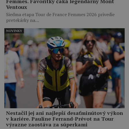
Femmes. Favoritky čaká legendárny Mont
Ventoux
Siedma etapa Tour de France Femmes 2026 privedie
pretekárky na…
NOVINKY
Nestačil jej ani najlepší desaťminútový výkon
v kariére. Pauline Ferrand-Prévot na Tour
výrazne zaostáva za súperkami