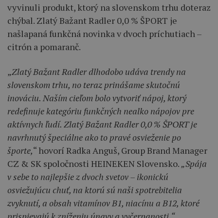
vyvinuli produkt, ktorý na slovenskom trhu doteraz
chýbal. Zlatý Bažant Radler 0,0 % ŠPORT je
našlapaná funkčná novinka v dvoch príchutiach –
citrón a pomaranč.
„
Zlatý Bažant Radler dlhodobo udáva trendy na
slovenskom trhu, no teraz prinášame skutočnú
inováciu. Naším cieľom bolo vytvoriť nápoj, ktorý
redefinuje kategóriu funkčných nealko nápojov pre
aktívnych ľudí. Zlatý Bažant Radler 0,0 % ŠPORT je
navrhnutý špeciálne ako to pravé osvieženie po
športe,
“ hovorí Radka Anguš, Group Brand Manager
CZ & SK spoločnosti HEINEKEN Slovensko.
„Spája
v sebe to najlepšie z dvoch svetov – ikonickú
osviežujúcu chuť,
na ktorú sú naši spotrebitelia
zvyknutí,
a obsah vitamínov B1, niacínu a B12, ktoré
prispievajú k zníženiu únavy a vyčerpanosti.“