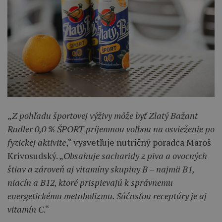
„
Z pohľadu športovej výživy môže byť Zlatý Bažant
Radler 0,0 % ŠPORT príjemnou voľbou na osvieženie po
fyzickej aktivite
,“ vysvetľuje nutričný poradca Maroš
Krivosudský. „
Obsahuje sacharidy z piva a ovocných
štiav a zároveň aj vitamíny skupiny B – najmä B1,
niacín a B12, ktoré prispievajú k správnemu
energetickému metabolizmu. Súčasťou receptúry je aj
vitamín C
.“