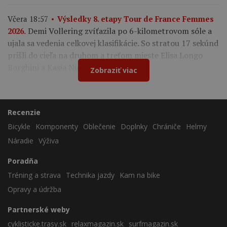
Včera 18:57
Výsledky 8. etapy Tour de France Femmes
Demi Vollering zvíťazila po 6-kilometrovom sóle a
2026.
ujala sa vedenia celkovej klasifikácie. So stratou 17 sekúnd
prišli do cieľa na druhom a treťom mieste Elisa Longo
Borghini a Kasia Niewiadoma.
Zobraziť viac
Recenzie
Bicykle
Komponenty
Oblečenie
Doplnky
Chrániče
Helmy
Náradie
Výživa
Poradňa
Tréning a strava
Technika jazdy
Kam na bike
Opravy a údržba
Partnerské weby
cyklisticke.trasy.sk
relaxmagazin.sk
surfmagazin.sk