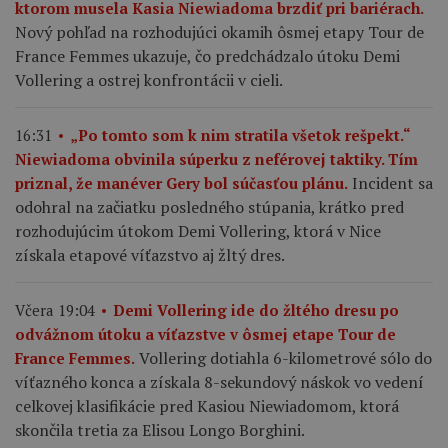
ktorom musela Kasia Niewiadoma brzdiť pri bariérach.
Nový pohľad na rozhodujúci okamih ôsmej etapy Tour de
France Femmes ukazuje, čo predchádzalo útoku Demi
Vollering a ostrej konfrontácii v cieli.
16:31
„Po tomto som k nim stratila všetok rešpekt.“
Niewiadoma obvinila súperku z neférovej taktiky. Tím
Incident sa
priznal, že manéver Gery bol súčasťou plánu.
odohral na začiatku posledného stúpania, krátko pred
rozhodujúcim útokom Demi Vollering, ktorá v Nice
získala etapové víťazstvo aj žltý dres.
Včera 19:04
Demi Vollering ide do žltého dresu po
odvážnom útoku a víťazstve v ôsmej etape Tour de
Vollering dotiahla 6-kilometrové sólo do
France Femmes.
víťazného konca a získala 8-sekundový náskok vo vedení
celkovej klasifikácie pred Kasiou Niewiadomom, ktorá
skončila tretia za Elisou Longo Borghini.