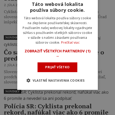
Táto webová lokalita
2. JÚLA 2020 17:49
používa súbory cookie.
Cyklista sa podelil o svoju nepríjemnú skúsenosť so
slovenskou políciou a o incidente už informoval aj Úrad
Táto webová lokalita používa súbory cookie
inšpekčnej služby ministerstva…
na zlepšenie používateľskej skúsenosti.
Používaním našej webovej lokality vyjadrujete
súhlas s používaním všetkých súborov cookie
v súlade s našimi zásadami používania
NOVINKY
súborov cookie.
Prečítať viac
Čo sa píše v slovenskom zákone o
ZOBRAZIŤ VŠETKÝCH PARTNEROV
(1)
→
predchádzaní cyklistov?
2. JÚLA 2020 12:00
PRIJAŤ VŠETKO
Slovenská polícia odporúča bezpečnú vzdialenosť pri
predchádzaní cyklistov minimálne 1,5 metra. Bohužiaľ,
VLASTNÉ NASTAVENIA COOKIES
slovenský zákon je v tomto ohľade veľmi vágny.
NOVINKY
Polícia SR: Cyklista prekonal
rekord, nafúkal viac ako 6 promile