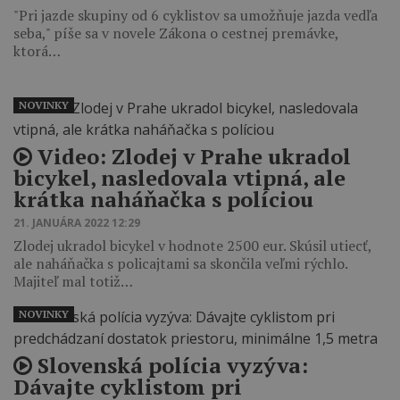
"Pri jazde skupiny od 6 cyklistov sa umožňuje jazda vedľa
seba," píše sa v novele Zákona o cestnej premávke,
ktorá…
NOVINKY
Video: Zlodej v Prahe ukradol
bicykel, nasledovala vtipná, ale
krátka naháňačka s políciou
21. JANUÁRA 2022 12:29
Zlodej ukradol bicykel v hodnote 2500 eur. Skúsil utiecť,
ale naháňačka s policajtami sa skončila veľmi rýchlo.
Majiteľ mal totiž…
NOVINKY
Slovenská polícia vyzýva:
Dávajte cyklistom pri