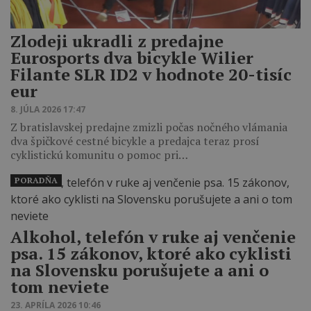
Zlodeji ukradli z predajne
Eurosports dva bicykle Wilier
Filante SLR ID2 v hodnote 20-tisíc
eur
8. JÚLA 2026 17:47
Z bratislavskej predajne zmizli počas nočného vlámania
dva špičkové cestné bicykle a predajca teraz prosí
cyklistickú komunitu o pomoc pri…
PORADŇA
Alkohol, telefón v ruke aj venčenie
psa. 15 zákonov, ktoré ako cyklisti
na Slovensku porušujete a ani o
tom neviete
23. APRÍLA 2026 10:46