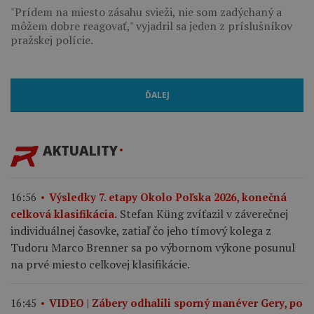
"Prídem na miesto zásahu svieži, nie som zadýchaný a
môžem dobre reagovať," vyjadril sa jeden z príslušníkov
pražskej polície.
ĎALEJ
AKTUALITY
16:56
Výsledky 7. etapy Okolo Poľska 2026, konečná
Stefan Küng zvíťazil v záverečnej
celková klasifikácia.
individuálnej časovke, zatiaľ čo jeho tímový kolega z
Tudoru Marco Brenner sa po výbornom výkone posunul
na prvé miesto celkovej klasifikácie.
16:45
VIDEO | Zábery odhalili sporný manéver Gery, po