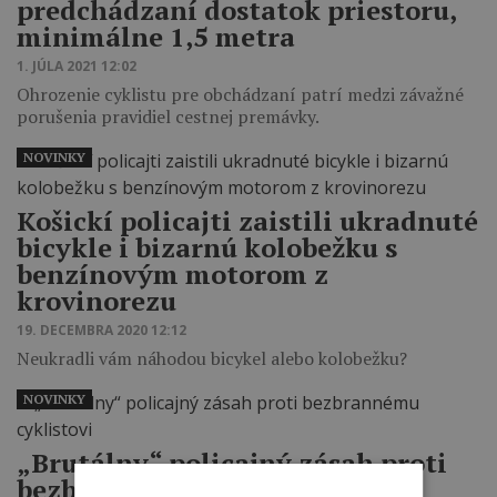
predchádzaní dostatok priestoru,
minimálne 1,5 metra
1. JÚLA 2021 12:02
Ohrozenie cyklistu pre obchádzaní patrí medzi závažné
porušenia pravidiel cestnej premávky.
NOVINKY
Košickí policajti zaistili ukradnuté
bicykle i bizarnú kolobežku s
benzínovým motorom z
krovinorezu
19. DECEMBRA 2020 12:12
Neukradli vám náhodou bicykel alebo kolobežku?
NOVINKY
„Brutálny“ policajný zásah proti
bezbrannému cyklistovi