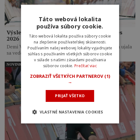
Táto webová lokalita
používa súbory cookie.
Výsledky 8. etapy Tour de France Femmes
Táto webová lokalita používa súbory cookie
2026
na zlepšenie používateľskej skúsenosti.
Demi Vollering zvíťazila po 6-kilometrovom sóle a ujala
Používaním našej webovej lokality vyjadrujete
sa vedenia…
súhlas s používaním všetkých súborov cookie
v súlade s našimi zásadami používania
NOVINKY
súborov cookie.
Prečítať viac
ZOBRAZIŤ VŠETKÝCH PARTNEROV
(1)
→
PRIJAŤ VŠETKO
VLASTNÉ NASTAVENIA COOKIES