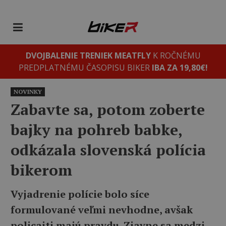
DVOJBALENIE TRENIEK MEATFLY
K ROČNÉMU
PREDPLATNÉMU ČASOPISU BIKER
IBA ZA 19,80€!
NOVINKY
Zabavte sa, potom zoberte
bajky na pohreb babke,
odkázala slovenská polícia
bikerom
Vyjadrenie polície bolo síce
formulované veľmi nevhodne, avšak
policajti majú pravdu. Zjavne sa medzi