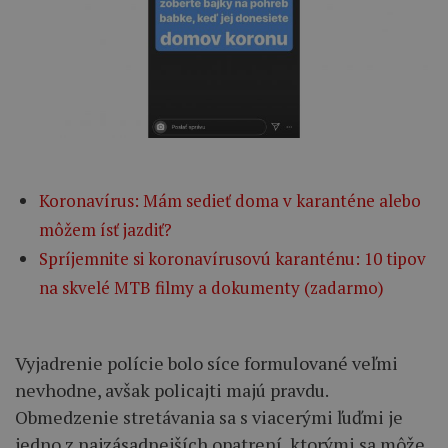
Koronavírus: Mám sedieť doma v karanténe alebo
môžem ísť jazdiť?
Spríjemnite si koronavírusovú karanténu: 10 tipov
na skvelé MTB filmy a dokumenty (zadarmo)
Vyjadrenie polície bolo síce formulované veľmi
nevhodne, avšak policajti majú pravdu.
Obmedzenie stretávania sa s viacerými ľuďmi je
jedno z najzásadnejších opatrení, ktorými sa môže