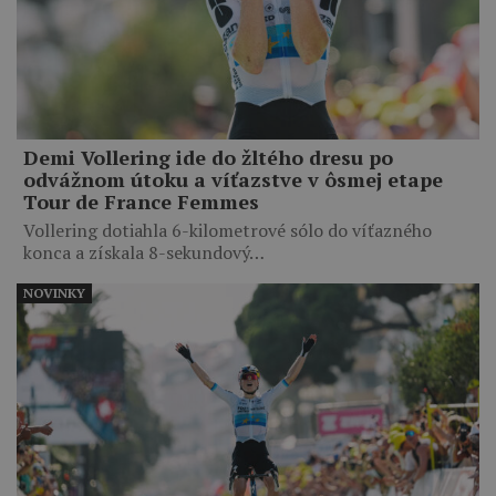
Demi Vollering ide do žltého dresu po
odvážnom útoku a víťazstve v ôsmej etape
Tour de France Femmes
Vollering dotiahla 6-kilometrové sólo do víťazného
konca a získala 8-sekundový…
NOVINKY