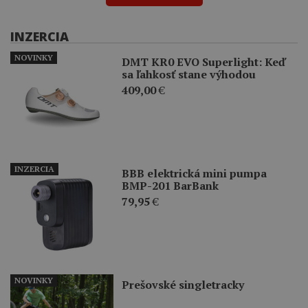
INZERCIA
NOVINKY
DMT KR0 EVO Superlight: Keď
sa ľahkosť stane výhodou
409,00
€
INZERCIA
BBB elektrická mini pumpa
BMP-201 BarBank
79,95
€
NOVINKY
Prešovské singletracky