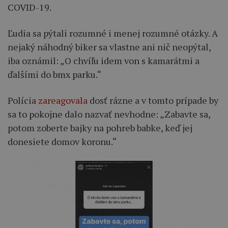
COVID-19.
Ľudia sa pýtali rozumné i menej rozumné otázky. A
nejaký náhodný biker sa vlastne ani nič neopýtal,
iba oznámil: „O chvíľu idem von s kamarátmi a
ďalšími do bmx parku.“
Polícia
zareagovala
dosť rázne a v tomto prípade by
sa to pokojne dalo nazvať nevhodne: „Zabavte sa,
potom zoberte bajky na pohreb babke, keď jej
donesiete domov koronu.“