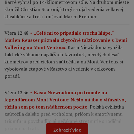
Barré vyhral po 14-kilometrovom sóle. Na druhom mieste
skončil Christian Scaroni, ktorý sa ujal vedenia celkovej
klasifikácie a tretí finišoval Marco Brenner.
Včera 12:48
„Celé mi to pripadalo trochu hlúpe.“
Marlen Reusser priznala zbytočné taktizovanie s Demi
Kasia Niewiadoma využila
Vollering na Mont Ventoux.
taktické váhanie najväčších favoritiek, necelých desať
kilometrov pred cieľom zaútočila a na Mont Ventoux si
vybojovala etapové víťazstvo aj vedenie v celkovom
poradí.
Včera 12:36
Kasia Niewiadoma po triumfe na
legendárnom Mont Ventoux: Nešlo mi iba o víťazstvo,
Poľská cyklistka
túžila som po tom nádhernom pocite.
zaútočila ďaleko pred vrcholom, pričom k emotívnemu
triumfu ju povzbudilo aj nečakané stretnutie s rodičmi
priamo na trati.
Zobraziť viac