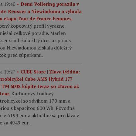
a 19:40
Demi Vollering porazila v
inte Reusser a Niewiadomu a vyhrala
tu etapu Tour de France Femmes.
očný kopcovitý profil výrazne
iešal celkové poradie. Marlen
ser si udržala žltý dres a spolu s
iou Niewiadomou získala dôležitý
kok pred súperkami.
a 19:27
CUBE Store | Zľava týždňa:
ktrobicykel Cube AMS Hybrid 177
2 TM 600X kúpite teraz so zľavou až
Karbónový trailový
 eur.
ktrobicykel so zdvihom 170 mm a
ériou s kapacitou 600 Wh. Pôvodná
 je 6199 eur a aktuálne sa predáva v
e za 4949 eur.