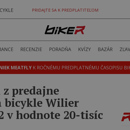
CYKLE
PRIDAJTE SA K PREDPLATITEĽOM
RANCE
RECENZIE
PORADŇA
KVÍZY
BAZÁR
ZĽA
NIEK MEATFLY
K ROČNÉMU PREDPLATNÉMU ČASOPISU BI
i z predajne
 bicykle Wilier
2 v hodnote 20-tisíc