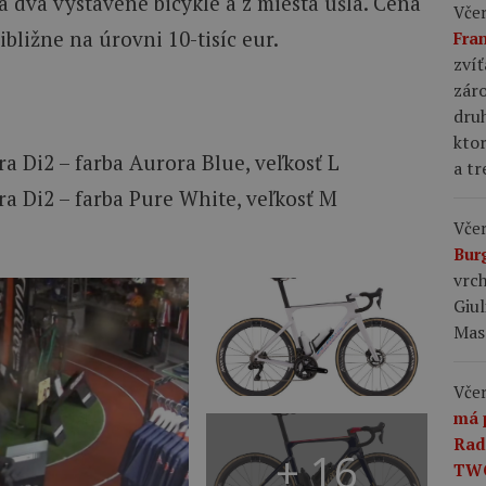
a dva vystavené bicykle a z miesta ušla. Cena
Včer
bližne na úrovni 10-tisíc eur.
Fra
zvíť
záro
dru
ktor
ra Di2 – farba Aurora Blue, veľkosť L
a tr
ra Di2 – farba Pure White, veľkosť M
Včer
Bur
vrch
Giul
Mas
Včer
má 
Rad
+ 16
TW