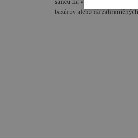
šancu na vypátranie ukradnutýc
bazárov alebo na zahraničných