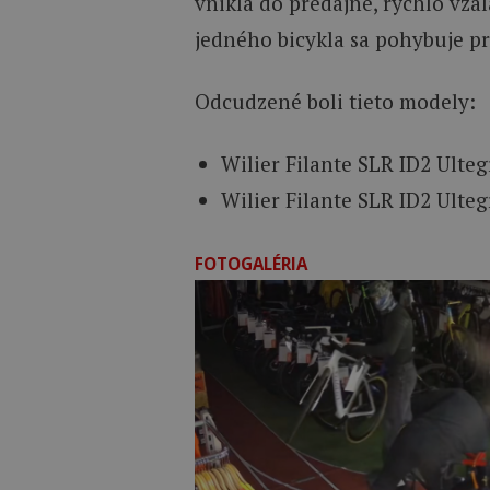
vnikla do predajne, rýchlo vzal
jedného bicykla sa pohybuje pri
Odcudzené boli tieto modely:
Wilier Filante SLR ID2 Ulteg
Wilier Filante SLR ID2 Ulteg
FOTOGALÉRIA