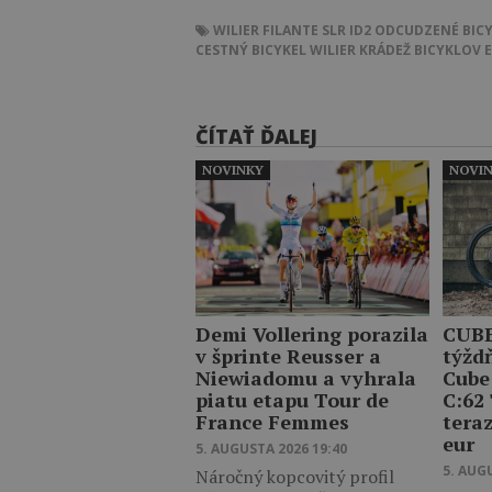
WILIER FILANTE SLR ID2
ODCUDZENÉ BIC
CESTNÝ BICYKEL
WILIER
KRÁDEŽ BICYKLOV
ČÍTAŤ ĎALEJ
NOVINKY
NOVI
Demi Vollering porazila
CUBE
v šprinte Reusser a
týžd
Niewiadomu a vyhrala
Cube
piatu etapu Tour de
C:62
France Femmes
teraz
eur
5. AUGUSTA 2026 19:40
5. AUG
Náročný kopcovitý profil