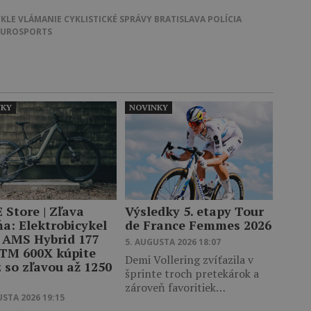
YKLE
VLÁMANIE
CYKLISTICKÉ SPRÁVY
BRATISLAVA
POLÍCIA
EUROSPORTS
NKY
NOVINKY
 Store | Zľava
Výsledky 5. etapy Tour
ňa: Elektrobicykel
de France Femmes 2026
 AMS Hybrid 177
5. AUGUSTA 2026 18:07
 TM 600X kúpite
Demi Vollering zvíťazila v
 so zľavou až 1250
šprinte troch pretekárok a
zároveň favoritiek…
USTA 2026 19:15