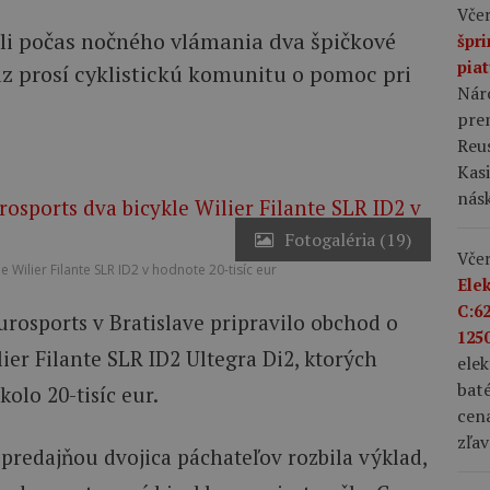
Včer
zli počas nočného vlámania dva špičkové
špr
pia
az prosí cyklistickú komunitu o pomoc pri
Nár
prem
Reus
Kas
nás
Fotogaléria (19)
Včer
 Wilier Filante SLR ID2 v hodnote 20-tisíc eur
Ele
C:6
rosports v Bratislave pripravilo obchod o
1250
ier Filante SLR ID2 Ultegra Di2, ktorých
ele
bat
olo 20-tisíc eur.
cena
zľav
predajňou dvojica páchateľov rozbila výklad,