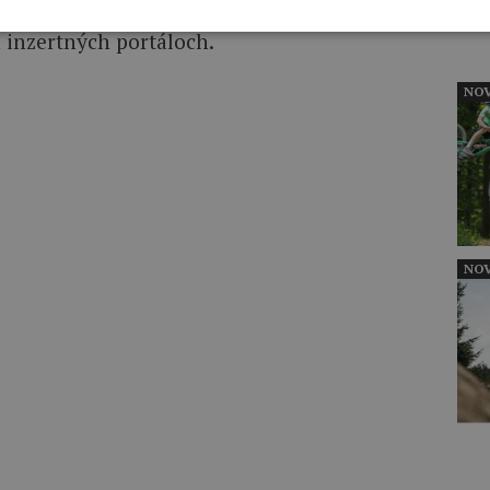
h bicyklov skôr, ako sa objavia v ponuke
 inzertných portáloch.
NOV
NOV