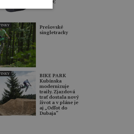
79,95
€
INKY
Prešovské
singletracky
INKY
BIKE PARK
Kubínska
modernizuje
traily. Zjazdová
trať dostala nový
život a v pláne je
aj „Odľot do
Dubaja“