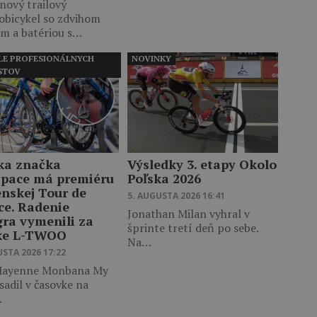
nový trailový
obicykel so zdvihom
m a batériou s…
LE PROFESIONÁLNYCH
NOVINKY
STOV
ka značka
Výsledky 3. etapy Okolo
pace má premiéru
Poľska 2026
enskej Tour de
5. AUGUSTA 2026 16:41
ce. Radenie
Jonathan Milan vyhral v
gra vymenili za
šprinte tretí deň po sebe.
ke L-TWOO
Na…
USTA 2026 17:22
ayenne Monbana My
sadil v časovke na
…