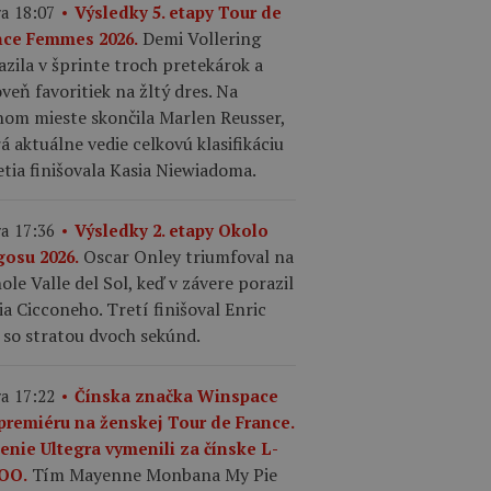
a 18:07
Výsledky 5. etapy Tour de
Demi Vollering
nce Femmes 2026.
azila v šprinte troch pretekárok a
veň favoritiek na žltý dres. Na
hom mieste skončila Marlen Reusser,
á aktuálne vedie celkovú klasifikáciu
etia finišovala Kasia Niewiadoma.
a 17:36
Výsledky 2. etapy Okolo
Oscar Onley triumfoval na
gosu 2026.
ole Valle del Sol, keď v závere porazil
ia Cicconeho. Tretí finišoval Enric
 so stratou dvoch sekúnd.
a 17:22
Čínska značka Winspace
premiéru na ženskej Tour de France.
enie Ultegra vymenili za čínske L-
Tím Mayenne Monbana My Pie
OO.