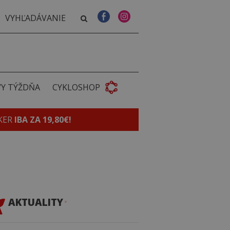
VY TÝŽDŇA
CYKLOSHOP
KER
IBA ZA 19,80€!
AKTUALITY