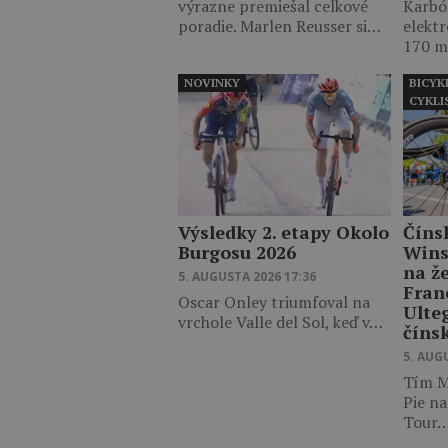
výrazne premiešal celkové
Karbó
poradie. Marlen Reusser si…
elektr
170 m
NOVINKY
BICYK
CYKLI
Výsledky 2. etapy Okolo
Číns
Burgosu 2026
Wins
na ž
5. AUGUSTA 2026 17:36
Fran
Oscar Onley triumfoval na
Ulte
vrchole Valle del Sol, keď v…
číns
5. AUG
Tím M
Pie na
Tour