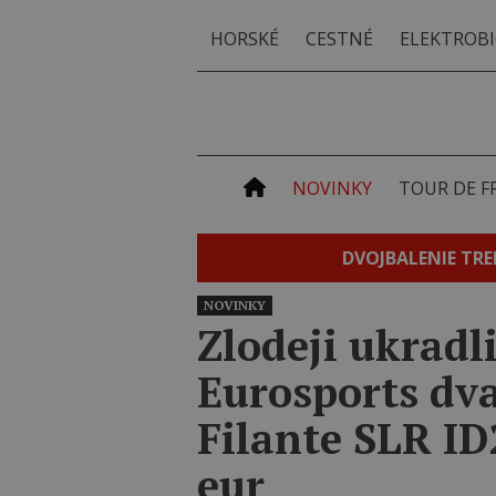
HORSKÉ
CESTNÉ
ELEKTROBI
NOVINKY
TOUR DE F
DVOJBALENIE TRE
NOVINKY
Zlodeji ukradl
Eurosports dva
Filante SLR ID
eur