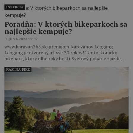
INZERCIA
Poradňa: V ktorých bikeparkoch sa
najlepšie kempuje?
3. JÚNA 2022 11:32
www.karavan365.sk/prenajom-karavanov Leogang
Leogang je otvorený už vše 20 rokov! Tento ikonický
bikepark, ktorý dlhé roky hostí Svetový pohár v zjazde,…
KAM NA BIKE