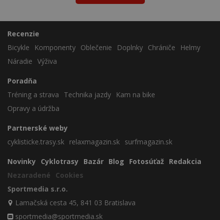
Recenzie
Bicykle
Komponenty
Oblečenie
Doplnky
Chrániče
Helmy
Náradie
Výživa
Poradňa
Tréning a strava
Technika jazdy
Kam na bike
Opravy a údržba
Partnerské weby
cyklisticke.trasy.sk
relaxmagazin.sk
surfmagazin.sk
Novinky
Cyklotrasy
Bazár
Blog
Fotosúťaž
Redakcia
Nezaradené
Cookies
Sportmedia s.r.o.
Lamačská cesta 45, 841 03 Bratislava
sportmedia@sportmedia.sk