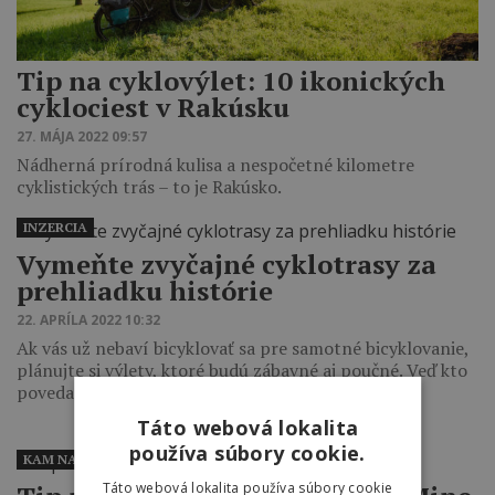
Tip na cyklovýlet: 10 ikonických
cyklociest v Rakúsku
27. MÁJA 2022 09:57
Nádherná prírodná kulisa a nespočetné kilometre
cyklistických trás – to je Rakúsko.
INZERCIA
Vymeňte zvyčajné cyklotrasy za
prehliadku histórie
22. APRÍLA 2022 10:32
Ak vás už nebaví bicyklovať sa pre samotné bicyklovanie,
plánujte si výlety, ktoré budú zábavné aj poučné. Veď kto
povedal,…
Táto webová lokalita
používa súbory cookie.
KAM NA BIKE
Táto webová lokalita používa súbory cookie