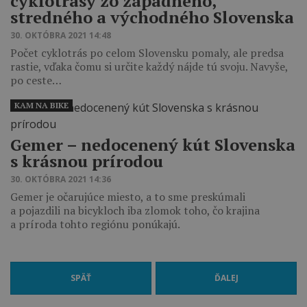
cyklotrasy zo západného,
stredného a východného Slovenska
30. OKTÓBRA 2021 14:48
Počet cyklotrás po celom Slovensku pomaly, ale predsa
rastie, vďaka čomu si určite každý nájde tú svoju. Navyše,
po ceste…
KAM NA BIKE
Gemer – nedocenený kút Slovenska
s krásnou prírodou
30. OKTÓBRA 2021 14:36
Gemer je očarujúce miesto, a to sme preskúmali
a pojazdili na bicykloch iba zlomok toho, čo krajina
a príroda tohto regiónu ponúkajú.
SPÄŤ
ĎALEJ