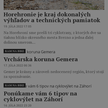
Horehronie je kraj dokonalých
výhľadov a technických pamiatok
19. JÚLA 2022 17:05
Na Horehroní sme prešli tri cyklotrasy, z ktorých dve sa
tiahnu blízko okresného mesta Brezno a jedna ďalej
dolinou smerom…
KAM NA BIKE
Vrchárska koruna Gemera
17. JÚLA 2022 00:36
Gemer je krásny a zároveň nedocenený región, ktorý stojí
za spoznávanie.
KAM NA BIKE
Ponúkame vám 6 tipov na
cyklovýlet na Záhorí
16. JÚLA 2022 23:20