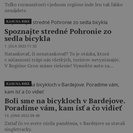
Toľko rozmanitosti v jednom regióne inde len tak ľahko
nenájdete.
KAM NA BIKE
Spoznajte stredné Pohronie zo
sedla bicykla
1. JÚLA 2022 11:32
Natankovať, či nenatankovať? To je otázka, ktorá
v súčasnosti trápi nás všetkých, turistov nevynímajúc.
V Regióne Gron máme riešenie! Vymeňte auto za…
KAM NA BIKE
Boli sme na bicykloch v Bardejove.
Poradíme vám, kam ísť a čo vidieť
10. JÚNA 2022 09:48
Zatiaľ čo vo svete zúrila pandémia, v Bardejove sa stavali
singletracky.