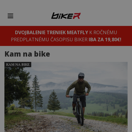
DVOJBALENIE TRENIEK MEATFLY
K ROČNÉMU
PREDPLATNÉMU ČASOPISU BIKER
IBA ZA 19,80€!
Kam na bike
KAM NA BIKE