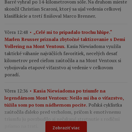
Barré vyhral po 14-kilometrovom sóle. Na druhom mieste
skončil Christian Scaroni, ktorý sa ujal vedenia celkovej
klasifikácie a tretí finišoval Marco Brenner.
Včera 12:48
„Celé mi to pripadalo trochu hlúpe.“
Marlen Reusser priznala zbytočné taktizovanie s Demi
Kasia Niewiadoma využila
Vollering na Mont Ventoux.
taktické váhanie najväčších favoritiek, necelých desať
kilometrov pred cieľom zaútočila a na Mont Ventoux si
vybojovala etapové víťazstvo aj vedenie v celkovom
poradí.
Včera 12:36
Kasia Niewiadoma po triumfe na
legendárnom Mont Ventoux: Nešlo mi iba o víťazstvo,
Poľská cyklistka
túžila som po tom nádhernom pocite.
zaútočila ďaleko pred vrcholom, pričom k emotívnemu
triumfu ju povzbudilo aj nečakané stretnutie s rodičmi
priamo na trati.
Zobraziť viac