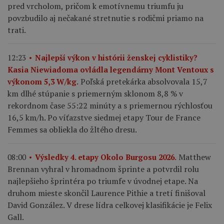
pred vrcholom, pričom k emotívnemu triumfu ju
povzbudilo aj nečakané stretnutie s rodičmi priamo na
trati.
12:23
Najlepší výkon v histórii ženskej cyklistiky?
Kasia Niewiadoma ovládla legendárny Mont Ventoux s
Poľská pretekárka absolvovala 15,7
výkonom 5,3 W/kg.
km dlhé stúpanie s priemerným sklonom 8,8 % v
rekordnom čase 55:22 minúty a s priemernou rýchlosťou
16,5 km/h. Po víťazstve siedmej etapy Tour de France
Femmes sa obliekla do žltého dresu.
Matthew
08:00
Výsledky 4. etapy Okolo Burgosu 2026.
Brennan vyhral v hromadnom šprinte a potvrdil rolu
najlepšieho šprintéra po triumfe v úvodnej etape. Na
druhom mieste skončil Laurence Pithie a tretí finišoval
David González. V drese lídra celkovej klasifikácie je Felix
Gall.