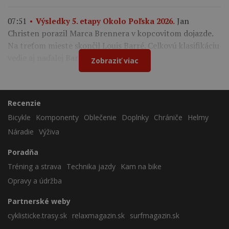
Jan
07:51
Výsledky 5. etapy Okolo Poľska 2026.
Christen porazil Marca Brennera v kopcovitom dojazde.
Na treťom mieste skončil Louis Barré. Celkovú klasifikáciu
vedie aj naďalej Bart Lemmen.
Zobraziť viac
Recenzie
Bicykle
Komponenty
Oblečenie
Doplnky
Chrániče
Helmy
Náradie
Výživa
Poradňa
Tréning a strava
Technika jazdy
Kam na bike
Opravy a údržba
Partnerské weby
cyklisticke.trasy.sk
relaxmagazin.sk
surfmagazin.sk