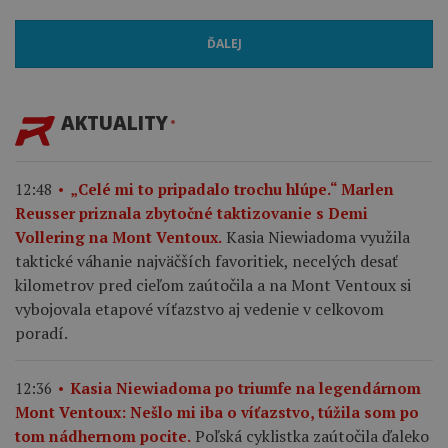
ĎALEJ
AKTUALITY
12:48
„Celé mi to pripadalo trochu hlúpe.“ Marlen
Reusser priznala zbytočné taktizovanie s Demi
Kasia Niewiadoma využila
Vollering na Mont Ventoux.
taktické váhanie najväčších favoritiek, necelých desať
kilometrov pred cieľom zaútočila a na Mont Ventoux si
vybojovala etapové víťazstvo aj vedenie v celkovom
poradí.
12:36
Kasia Niewiadoma po triumfe na legendárnom
Mont Ventoux: Nešlo mi iba o víťazstvo, túžila som po
Poľská cyklistka zaútočila ďaleko
tom nádhernom pocite.