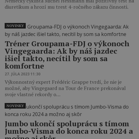
Nemecký cyklista Michel Hessmann mal pozitívny test na
diuretikum a hrozí mu trest 4-ročného zákazu činnosti.
NOVINKY
Tréner Groupama-FDJ o výkonoch
Vingegaarda: Ak by náš jazdec
išiel takto, necítil by som sa
komfortne
27. JÚLA 2023 11:30
Výkonnostný expert Frédéric Grappe tvrdí, že nie je
možné, aby Vingegaard na Tour de France prekonával
svoje vlastné rekordy o…
NOVINKY
Jumbo ukončí spoluprácu s tímom
Jumbo-Visma do konca roku 2024 a
možno aj skôr