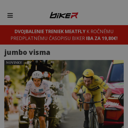
DVOJBALENIE TRENIEK MEATFLY
K ROČNÉMU
PREDPLATNÉMU ČASOPISU BIKER
IBA ZA 19,80€!
jumbo visma
NOVINKY