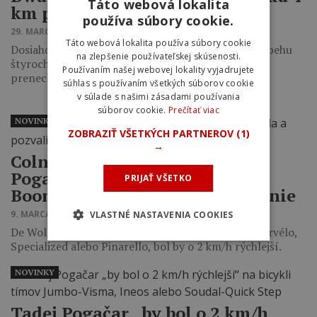
Táto webová lokalita
km pred cieľom
používa súbory cookie.
29. MARCA 2023 18:22
Táto webová lokalita používa súbory cookie
Dosiahol tak už druhé víťazstvo na klasikách v priebehu
na zlepšenie používateľskej skúsenosti.
štyroch dní, keď mu víťazstvo na Gent-Wevelgem
Používaním našej webovej lokality vyjadrujete
prenechal jeho tímový kolega…
súhlas s používaním všetkých súborov cookie
v súlade s našimi zásadami používania
súborov cookie.
Prečítať viac
NOVINKY
ZOBRAZIŤ VŠETKÝCH PARTNEROV
(1)
→
Colnago reaguje na kritiku
Pogačarovho bicykla a pozvali
PRIJAŤ VŠETKO
Boonena a De Wolfa na testovanie
9. MARCA 2023 09:56
VLASTNÉ NASTAVENIA COOKIES
De Wolf tvrdil, že ak by Pogačar jazdil na bicykli Cervélo,
Specialized alebo Pinarello, bol by o 2 km/h rýchlejší.
NOVINKY
Tadej Pogačar „by bol o 2 km/h