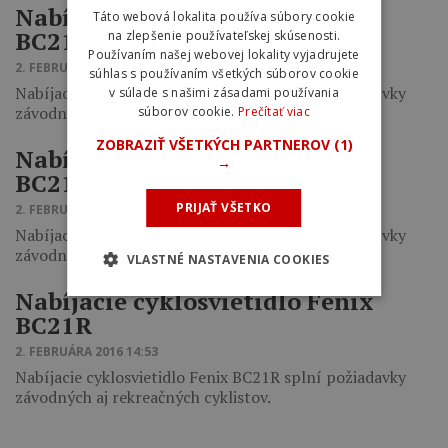
Nabíjacie cyklosvietidlo Fenix
Táto webová lokalita používa súbory cookie
BC21R
na zlepšenie používateľskej skúsenosti.
Používaním našej webovej lokality vyjadrujete
2. FEBRUÁRA 2016 15:28
súhlas s používaním všetkých súborov cookie
Nabíjacie cyklosvietidlo Fenix BC21R splní požiadavky
v súlade s našimi zásadami používania
závodných aj rekreačných cyklistov.
súborov cookie.
Prečítať viac
ZOBRAZIŤ VŠETKÝCH PARTNEROV
(1)
Nabíjacie cyklosvietidlo Fenix
→
BC21R
PRIJAŤ VŠETKO
2. FEBRUÁRA 2016 15:04
Nabíjacie cyklosvietidlo Fenix BC21R splní požiadavky
závodných aj rekreačných cyklistov.
VLASTNÉ NASTAVENIA COOKIES
Nabíjacie cyklosvietidlo Fenix
BC21R
2. FEBRUÁRA 2016 14:53
Nabíjacie cyklosvietidlo Fenix BC21R splní požiadavky
závodných aj rekreačných cyklistov.