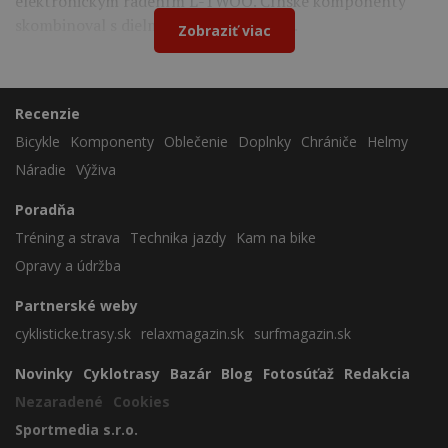
elektronickým radením L-TWOO. Čínske komponenty
skombinoval s dielmi Shimano a Cybrei.
Zobraziť viac
Recenzie
Bicykle
Komponenty
Oblečenie
Doplnky
Chrániče
Helmy
Náradie
Výživa
Poradňa
Tréning a strava
Technika jazdy
Kam na bike
Opravy a údržba
Partnerské weby
cyklisticke.trasy.sk
relaxmagazin.sk
surfmagazin.sk
Novinky
Cyklotrasy
Bazár
Blog
Fotosúťaž
Redakcia
Nezaradené
Cookies
Sportmedia s.r.o.