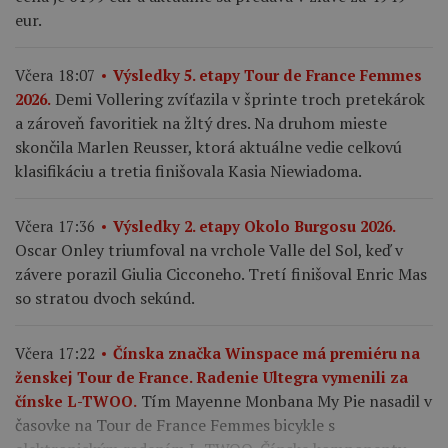
eur.
Včera 18:07
Výsledky 5. etapy Tour de France Femmes
Demi Vollering zvíťazila v šprinte troch pretekárok
2026.
a zároveň favoritiek na žltý dres. Na druhom mieste
skončila Marlen Reusser, ktorá aktuálne vedie celkovú
klasifikáciu a tretia finišovala Kasia Niewiadoma.
Včera 17:36
Výsledky 2. etapy Okolo Burgosu 2026.
Oscar Onley triumfoval na vrchole Valle del Sol, keď v
závere porazil Giulia Cicconeho. Tretí finišoval Enric Mas
so stratou dvoch sekúnd.
Včera 17:22
Čínska značka Winspace má premiéru na
ženskej Tour de France. Radenie Ultegra vymenili za
Tím Mayenne Monbana My Pie nasadil v
čínske L-TWOO.
časovke na Tour de France Femmes bicykle s