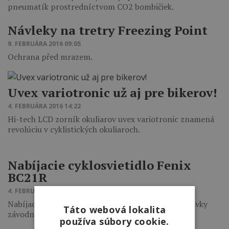
pneumatík prostredníctvom CO2 bombičiek.
Návleky na tretry Freezing Point
9. FEBRUÁRA 2016 09:05
Ochrana před mrazem.
Uvex variotronic už aj pre bikerov!
4. FEBRUÁRA 2016 14:22
Hi-tech LCD zorník okuliarov uvex variotronic znamená
revolúciu v cyklistických okuliaroch.
Nabíjacie cyklosvietidlo Fenix
BC21R
4. FEBRUÁRA 2016 09:17
Nabíjacie cyklosvietidlo Fenix BC21R splní požiadavky
Táto webová lokalita
závodných aj rekreačných cyklistov.
používa súbory cookie.