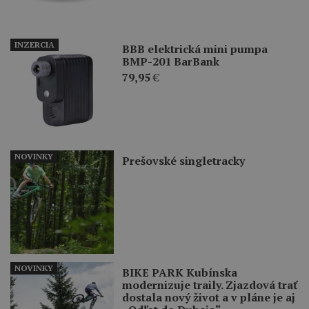
INZERCIA
BBB elektrická mini pumpa
BMP-201 BarBank
79,95
€
NOVINKY
Prešovské singletracky
NOVINKY
BIKE PARK Kubínska
modernizuje traily. Zjazdová trať
dostala nový život a v pláne je aj