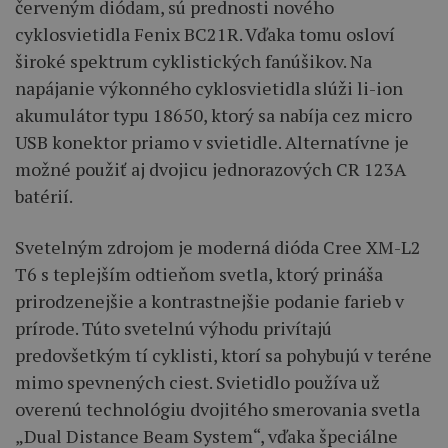
červeným diódam, sú prednosti nového
cyklosvietidla Fenix BC21R. Vďaka tomu osloví
široké spektrum cyklistických fanúšikov. Na
napájanie výkonného cyklosvietidla slúži li-ion
akumulátor typu 18650, ktorý sa nabíja cez micro
USB konektor priamo v svietidle. Alternatívne je
možné použiť aj dvojicu jednorazových CR 123A
batérií.
Svetelným zdrojom je moderná dióda Cree XM-L2
T6 s teplejším odtieňom svetla, ktorý prináša
prirodzenejšie a kontrastnejšie podanie farieb v
prírode. Túto svetelnú výhodu privítajú
predovšetkým tí cyklisti, ktorí sa pohybujú v teréne
mimo spevnených ciest. Svietidlo používa už
overenú technológiu dvojitého smerovania svetla
„Dual Distance Beam System“, vďaka špeciálne