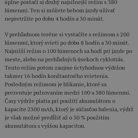
úplne postačí aj druhý najsilnejší režim s 380
lúmenmi. Ten si môžete behom jazdy užívať
nepretržite po dobu 4 hodín a 30 minút.
V prehľadnom teréne si vystačíte s režimom s 200
lúmenmi, ktorý svieti po dobu 8 hodín a 30 minút.
Najnižší režim o 100 lúmenoch sa hodí pri jazde po
meste, alebo na prehľadných úsekoch cyklotrás.
Tento režim potom zaujme úctyhodnou výdržou
takmer 16 hodín konštantného svietenia.
Posledným režimom je blikanie, ktoré sa
prezentuje pulzovaním medzi 100 a 380 lúmenmi.
Časy výdrže platia pri použití akumulátoru o
kapacite 2300 mAh, ktorý je súčasťou balenia, výdrž
je však možné predĺžiť až o 50 % použitím
akumulátora s vyššou kapacitou.