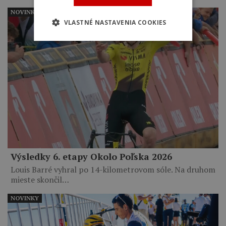
NOVINKY
VLASTNÉ NASTAVENIA COOKIES
Výsledky 6. etapy Okolo Poľska 2026
Louis Barré vyhral po 14-kilometrovom sóle. Na druhom
mieste skončil…
NOVINKY