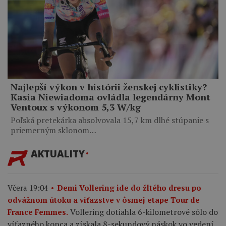
Najlepší výkon v histórii ženskej cyklistiky?
Kasia Niewiadoma ovládla legendárny Mont
Ventoux s výkonom 5,3 W/kg
Poľská pretekárka absolvovala 15,7 km dlhé stúpanie s
priemerným sklonom…
AKTUALITY
Včera 19:04
Demi Vollering ide do žltého dresu po
odvážnom útoku a víťazstve v ôsmej etape Tour de
Vollering dotiahla 6-kilometrové sólo do
France Femmes.
víťazného konca a získala 8-sekundový náskok vo vedení