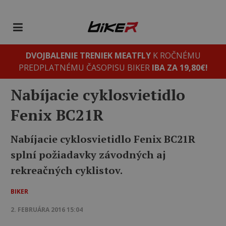
DVOJBALENIE TRENIEK MEATFLY
K ROČNÉMU
PREDPLATNÉMU ČASOPISU BIKER
IBA ZA 19,80€!
Nabíjacie cyklosvietidlo
Fenix BC21R
Nabíjacie cyklosvietidlo Fenix BC21R
splní požiadavky závodných aj
rekreačných cyklistov.
BIKER
2. FEBRUÁRA 2016 15:04