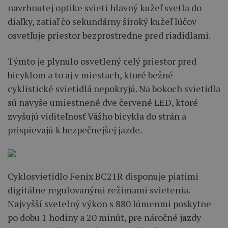
navrhnutej optike svieti hlavný kužeľ svetla do
diaľky, zatiaľ čo sekundárny široký kužeľ lúčov
osvetľuje priestor bezprostredne pred riadidlami.
Týmto je plynulo osvetlený celý priestor pred
bicyklom a to aj v miestach, ktoré bežné
cyklistické svietidlá nepokryjú. Na bokoch svietidla
sú navyše umiestnené dve červené LED, ktoré
zvyšujú viditeľnosť Vášho bicykla do strán a
prispievajú k bezpečnejšej jazde.
Cyklosvietidlo Fenix BC21R disponuje piatimi
digitálne regulovanými režimami svietenia.
Najvyšší svetelný výkon s 880 lúmenmi poskytne
po dobu 1 hodiny a 20 minút, pre náročné jazdy