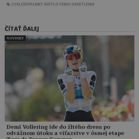
CYKLODOPLNKY
SVETLO
FENIX
OSVETLENIE
ČÍTAŤ ĎALEJ
NOVINKY
Demi Vollering ide do žltého dresu po
odvážnom útoku a víťazstve v ôsmej etape