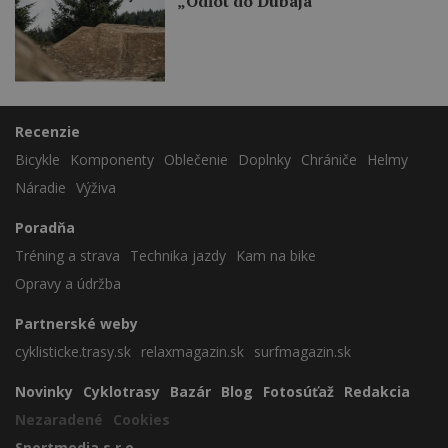
„Odľot do Dubaja“
Recenzie
Bicykle
Komponenty
Oblečenie
Doplnky
Chrániče
Helmy
Náradie
Výživa
Poradňa
Tréning a strava
Technika jazdy
Kam na bike
Opravy a údržba
Partnerské weby
cyklisticke.trasy.sk
relaxmagazin.sk
surfmagazin.sk
Novinky
Cyklotrasy
Bazár
Blog
Fotosúťaž
Redakcia
Nezaradené
Cookies
Sportmedia s.r.o.