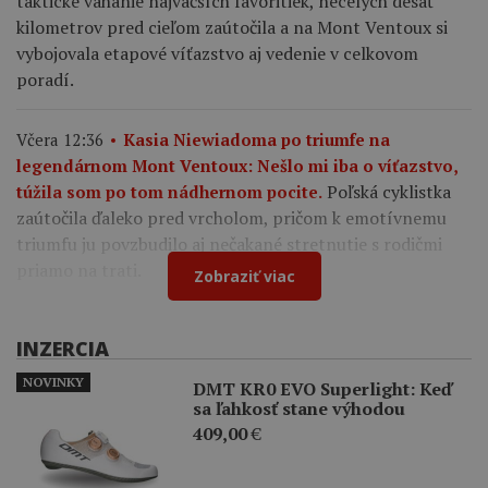
taktické váhanie najväčších favoritiek, necelých desať
kilometrov pred cieľom zaútočila a na Mont Ventoux si
vybojovala etapové víťazstvo aj vedenie v celkovom
poradí.
Včera 12:36
Kasia Niewiadoma po triumfe na
legendárnom Mont Ventoux: Nešlo mi iba o víťazstvo,
Poľská cyklistka
túžila som po tom nádhernom pocite.
zaútočila ďaleko pred vrcholom, pričom k emotívnemu
triumfu ju povzbudilo aj nečakané stretnutie s rodičmi
priamo na trati.
Zobraziť viac
INZERCIA
NOVINKY
DMT KR0 EVO Superlight: Keď
sa ľahkosť stane výhodou
409,00
€