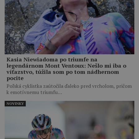
Kasia Niewiadoma po triumfe na
legendárnom Mont Ventoux: Nešlo mi iba o
víťazstvo, túžila som po tom nádhernom
pocite
Poľská cyklistka zaútočila ďaleko pred vrcholom, pričom
k emotívnemu triumfu…
NOVINKY