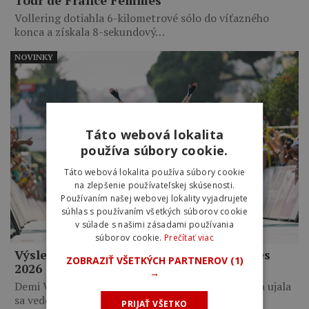
Tour de France Femmes
Vollering dotiahla 6-kilometrové sólo do víťazného
konca a získala 8-sekundový…
NOVINKY
Táto webová lokalita
používa súbory cookie.
Táto webová lokalita používa súbory cookie
na zlepšenie používateľskej skúsenosti.
Používaním našej webovej lokality vyjadrujete
súhlas s používaním všetkých súborov cookie
v súlade s našimi zásadami používania
súborov cookie.
Prečítať viac
Výsledky 8. etapy Tour de France Femmes
ZOBRAZIŤ VŠETKÝCH PARTNEROV
(1)
2026
→
Demi Vollering zvíťazila po 6-kilometrovom sóle a ujala
sa vedenia…
PRIJAŤ VŠETKO