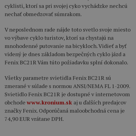
cyklisti, ktorí sa pri svojej cyko vychádzke nechcú
nechať obmedzovať súmrakom.
V neposlednom rade nájde toto svetlo svoje miesto
vo výbave cyklo turistov, ktorí sa chystajú na
mnohodenné putovanie na bicykloch. Vidieť a byť
videný je dnes základom bezpečných cyklo jázd a
Fenix BC21R Vám túto požiadavku splní dokonalo.
Všetky parametre svietidla Fenix BC21R sú
zmerané v súlade s normou ANSI/NEMA FL 1-2009.
Svietidlo Fenix BC21R je dostupné v internetovom
obchode
www.kronium.sk
aj u ďalších predajcov
značky Fenix. Odporúčaná maloobchodná cena je
74,90 EUR vrátane DPH.