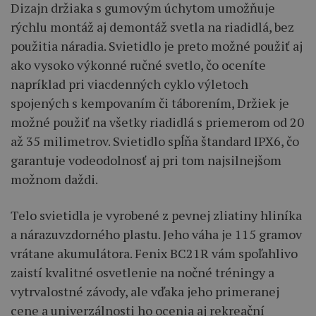
Dizajn držiaka s gumovým úchytom umožňuje
rýchlu montáž aj demontáž svetla na riadidlá, bez
použitia náradia. Svietidlo je preto možné použiť aj
ako vysoko výkonné ručné svetlo, čo oceníte
napríklad pri viacdenných cyklo výletoch
spojených s kempovaním či táborením, Držiek je
možné použiť na všetky riadidlá s priemerom od 20
až 35 milimetrov. Svietidlo spĺňa štandard IPX6, čo
garantuje vodeodolnosť aj pri tom najsilnejšom
možnom daždi.
Telo svietidla je vyrobené z pevnej zliatiny hliníka
a nárazuvzdorného plastu. Jeho váha je 115 gramov
vrátane akumulátora. Fenix BC21R vám spoľahlivo
zaistí kvalitné osvetlenie na nočné tréningy a
vytrvalostné závody, ale vďaka jeho primeranej
cene a univerzálnosti ho ocenia aj rekreační