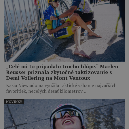
„Celé mi to pripadalo trochu hlúpe.“ Marlen
Reusser priznala zbytočné taktizovanie s
Demi Vollering na Mont Ventoux
Kasia Niewiadoma využila taktické váhanie najväčších
favoritiek, necelých desať kilometrov…
NOVINKY