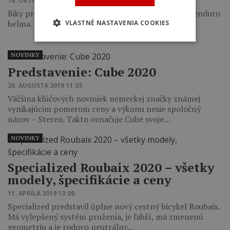
16. OKTÓBRA 2020 14:44
Biky pre malých riderov, e-bike za 10-tisíc aj nová enduro
helma.
VLASTNÉ NASTAVENIA COOKIES
NOVINKY
Predstavenie: Cube 2020
20. AUGUSTA 2019 11:33
Väčšina kľúčových noviniek nemeckej značky známej
vynikajúcim pomerom ceny a výkonu nesie spoločný
názov – Stereo. Takto označuje Cube svoje…
NOVINKY
Specialized Roubaix 2020 – všetky
modely, špecifikácie a ceny
11. APRÍLA 2019 13:09
Specialized predstavil úplne nový cestný bicykel Roubaix.
Má vylepšený systém pruženia, je ľahší, má zmenenú
geometriu a je rodovo neutrálny…