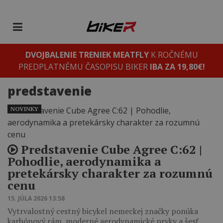
DVOJBALENIE TRENIEK MEATFLY
K ROČNÉMU
PREDPLATNÉMU ČASOPISU BIKER
IBA ZA 19,80€!
predstavenie
NOVINKY
Predstavenie Cube Agree C:62 |
Pohodlie, aerodynamika a
pretekársky charakter za rozumnú
cenu
15. JÚLA 2026 13:58
Vytrvalostný cestný bicykel nemeckej značky ponúka
karbónový rám, moderné aerodynamické prvky a šesť