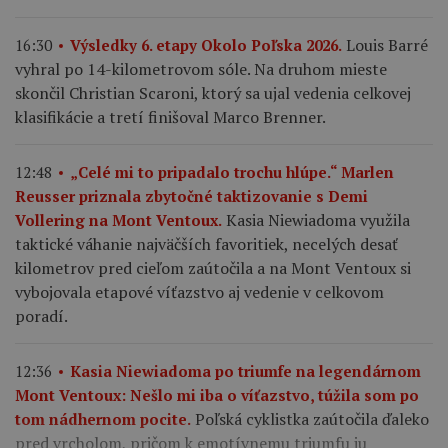
Louis Barré
16:30
Výsledky 6. etapy Okolo Poľska 2026.
vyhral po 14-kilometrovom sóle. Na druhom mieste
skončil Christian Scaroni, ktorý sa ujal vedenia celkovej
klasifikácie a tretí finišoval Marco Brenner.
12:48
„Celé mi to pripadalo trochu hlúpe.“ Marlen
Reusser priznala zbytočné taktizovanie s Demi
Kasia Niewiadoma využila
Vollering na Mont Ventoux.
taktické váhanie najväčších favoritiek, necelých desať
kilometrov pred cieľom zaútočila a na Mont Ventoux si
vybojovala etapové víťazstvo aj vedenie v celkovom
poradí.
12:36
Kasia Niewiadoma po triumfe na legendárnom
Mont Ventoux: Nešlo mi iba o víťazstvo, túžila som po
Poľská cyklistka zaútočila ďaleko
tom nádhernom pocite.
pred vrcholom, pričom k emotívnemu triumfu ju