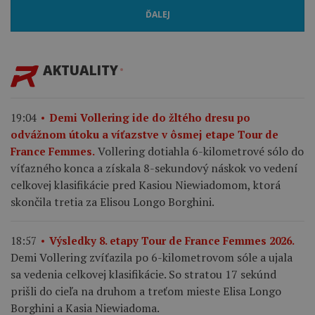
ĎALEJ
AKTUALITY
19:04
Demi Vollering ide do žltého dresu po
odvážnom útoku a víťazstve v ôsmej etape Tour de
Vollering dotiahla 6-kilometrové sólo do
France Femmes.
víťazného konca a získala 8-sekundový náskok vo vedení
celkovej klasifikácie pred Kasiou Niewiadomom, ktorá
skončila tretia za Elisou Longo Borghini.
18:57
Výsledky 8. etapy Tour de France Femmes 2026.
Demi Vollering zvíťazila po 6-kilometrovom sóle a ujala
sa vedenia celkovej klasifikácie. So stratou 17 sekúnd
prišli do cieľa na druhom a treťom mieste Elisa Longo
Borghini a Kasia Niewiadoma.