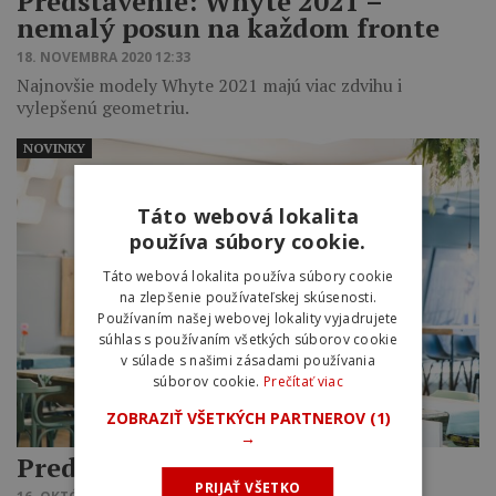
Predstavenie: Whyte 2021 –
nemalý posun na každom fronte
18. NOVEMBRA 2020 12:33
Najnovšie modely Whyte 2021 majú viac zdvihu i
vylepšenú geometriu.
NOVINKY
Táto webová lokalita
používa súbory cookie.
Táto webová lokalita používa súbory cookie
na zlepšenie používateľskej skúsenosti.
Používaním našej webovej lokality vyjadrujete
súhlas s používaním všetkých súborov cookie
v súlade s našimi zásadami používania
súborov cookie.
Prečítať viac
ZOBRAZIŤ VŠETKÝCH PARTNEROV
(1)
→
Predstavenie: Cube 2021
PRIJAŤ VŠETKO