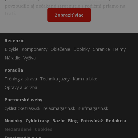
povzbudilo aj nečakané stretnutie s rodičmi priamo na
trati.
Zobraziť viac
Recenzie
Bicykle
Komponenty
Oblečenie
Doplnky
Chrániče
Helmy
Náradie
Výživa
Poradňa
Tréning a strava
Technika jazdy
Kam na bike
Opravy a údržba
Partnerské weby
cyklisticke.trasy.sk
relaxmagazin.sk
surfmagazin.sk
Novinky
Cyklotrasy
Bazár
Blog
Fotosúťaž
Redakcia
Nezaradené
Cookies
Sportmedia s.r.o.