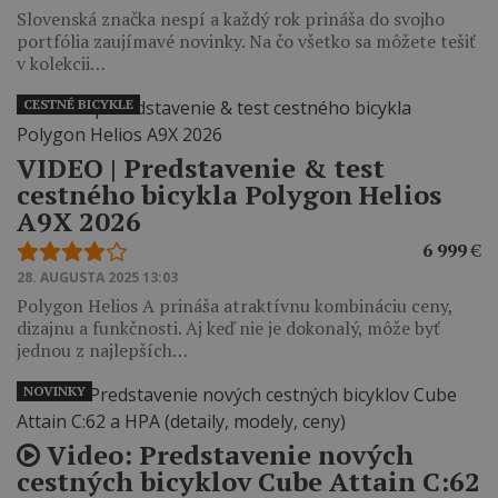
Slovenská značka nespí a každý rok prináša do svojho
portfólia zaujímavé novinky. Na čo všetko sa môžete tešiť
v kolekcii…
CESTNÉ BICYKLE
VIDEO ‎| Predstavenie & test
cestného bicykla Polygon Helios
A9X 2026
6 999
€
28. AUGUSTA 2025 13:03
Polygon Helios A prináša atraktívnu kombináciu ceny,
dizajnu a funkčnosti. Aj keď nie je dokonalý, môže byť
jednou z najlepších…
NOVINKY
Video: Predstavenie nových
cestných bicyklov Cube Attain C:62