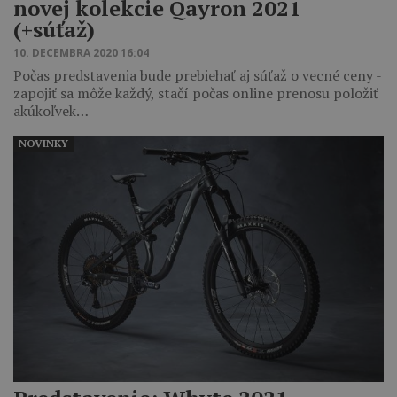
novej kolekcie Qayron 2021
(+súťaž)
10. DECEMBRA 2020 16:04
Počas predstavenia bude prebiehať aj súťaž o vecné ceny -
zapojiť sa môže každý, stačí počas online prenosu položiť
akúkoľvek…
NOVINKY