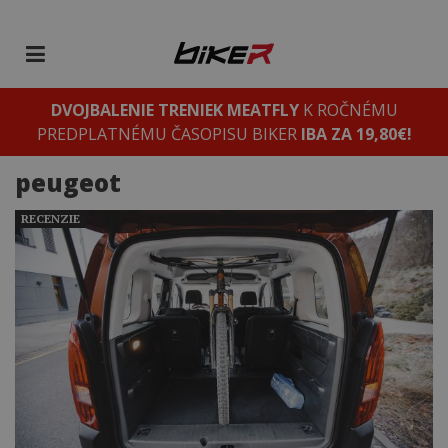
DVOJBALENIE TRENIEK MEATFLY
K ROČNÉMU
PREDPLATNÉMU ČASOPISU BIKER
IBA ZA 19,80€!
peugeot
RECENZIE