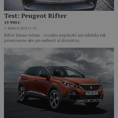
Test: Peugeot Rifter
15 990
€
7. MARCA 2019 11:15
Rifter klame telom – zvonku nepôsobí ani zďaleka tak
priestranne ako po sadnutí si dovnútra.