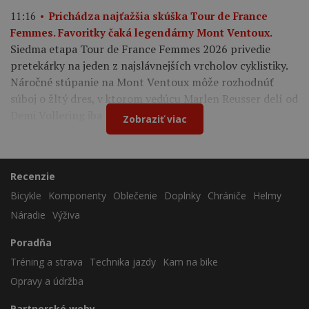
11:16
Prichádza najťažšia skúška Tour de France
Femmes. Favoritky čaká legendárny Mont Ventoux.
Siedma etapa Tour de France Femmes 2026 privedie
pretekárky na jeden z najslávnejších vrcholov cyklistiky.
Náročné stúpanie na Mont Ventoux môže rozhodnúť
súboj o žltý dres, v ktorom vedúcu Marlen Reusser delí od
Demi Vollering iba 12 sekúnd.
Zobraziť viac
Recenzie
Bicykle
Komponenty
Oblečenie
Doplnky
Chrániče
Helmy
Náradie
Výživa
Poradňa
Tréning a strava
Technika jazdy
Kam na bike
Opravy a údržba
Partnerské weby