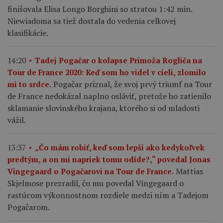
finišovala Elisa Longo Borghini so stratou 1:42 min.
Niewiadoma sa tiež dostala do vedenia celkovej
klasifikácie.
14:20
Tadej Pogačar o kolapse Primoža Rogliča na
Tour de France 2020: Keď som ho videl v cieli, zlomilo
Pogačar priznal, že svoj prvý triumf na Tour
mi to srdce.
de France nedokázal naplno osláviť, pretože ho zatienilo
sklamanie slovinského krajana, ktorého si od mladosti
vážil.
13:37
„Čo mám robiť, keď som lepší ako kedykoľvek
predtým, a on mi napriek tomu odíde?,“ povedal Jonas
Mattias
Vingegaard o Pogačarovi na Tour de France.
Skjelmose prezradil, čo mu povedal Vingegaard o
rastúcom výkonnostnom rozdiele medzi ním a Tadejom
Pogačarom.