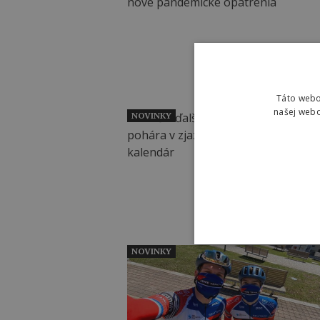
Táto webo
našej webo
NOVINKY
NOVINKY