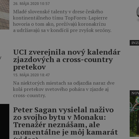
26. MÁJA 2020 10:57
Mladé slovenské talenty v drese českého
kontinentálneho tímu TopForex-Lapierre
hovoria o tom ako, prežívajú koronakrízu
a udržiavajú sa v kondícii pre zvyšok sezóny.
INZ
UCI zverejnila nový kalendár
zjazdových a cross-country
pretekov
15. MÁJA 2020 18:47
Na niektorých miestach sa odjazdia naraz dve
kolá pretekov svetového pohára v zjazde aj
NOV
cross-country.
Peter Sagan vysielal naživo
zo svojho bytu v Monaku:
Trenažér neznášam, ale
momentálne je môj kamarát