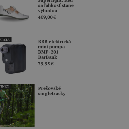
sa ľahkosť stane
výhodou
409,00
€
ERCIA
BBB elektrická
mini pumpa
BMP-201
BarBank
79,95
€
INKY
Prešovské
singletracky