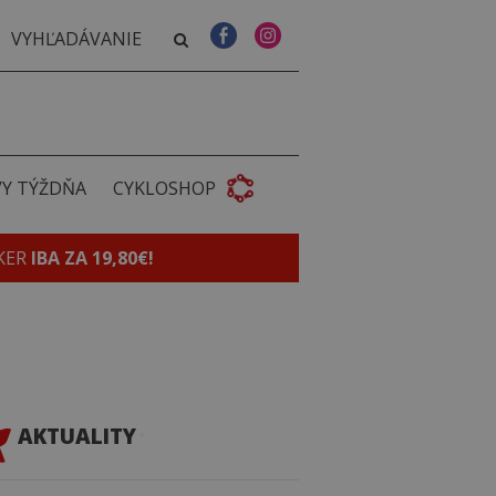
VY TÝŽDŇA
CYKLOSHOP
KER
IBA ZA 19,80€!
AKTUALITY