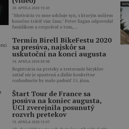
(video)
NOV
20. APRÍLA 2020 15:43
"Motiváciu vo mne udržuje syn, s ktorým môžem
konečne tráviť viac času." Peter Sagan odpovedal
fanúšikom a rozprával o tom,…
Termín Birell BikeFestu 2020
sa presúva, najskôr sa
uskutoční na konci augusta
16. APRÍLA 2020 09:08
Registrácia na preteky a testovanie bicyklov
zatiaľ nie je spustená a ďalšie konkrétne
rozhodnutie by malo padnúť 15. júna.
Štart Tour de France sa
posúva na koniec augusta,
UCI zverejnila posunutý
rozvrh pretekov
15. APRÍLA 2020 15:07