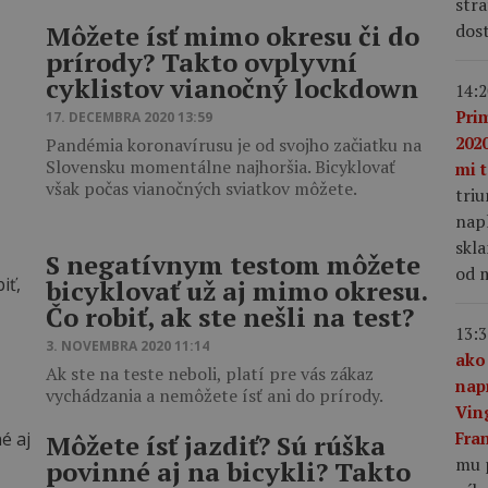
stra
dost
Môžete ísť mimo okresu či do
prírody? Takto ovplyvní
cyklistov vianočný lockdown
14:2
Pri
17. DECEMBRA 2020 13:59
2020
Pandémia koronavírusu je od svojho začiatku na
Slovensku momentálne najhoršia. Bicyklovať
mi t
však počas vianočných sviatkov môžete.
tri
napl
skla
S negatívnym testom môžete
od m
bicyklovať už aj mimo okresu.
Čo robiť, ak ste nešli na test?
13:3
3. NOVEMBRA 2020 11:14
ako
Ak ste na teste neboli, platí pre vás zákaz
nap
vychádzania a nemôžete ísť ani do prírody.
Vin
Fra
Môžete ísť jazdiť? Sú rúška
mu 
povinné aj na bicykli? Takto