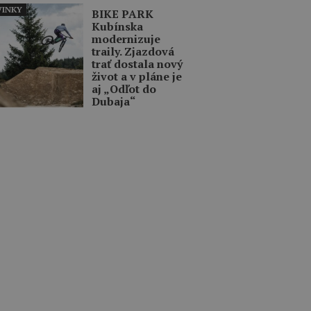
INKY
BIKE PARK
Kubínska
modernizuje
traily. Zjazdová
trať dostala nový
život a v pláne je
aj „Odľot do
Dubaja“