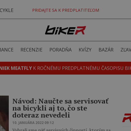
CYKLE
PRIDAJTE SA K PREDPLATITEĽOM
RANCE
RECENZIE
PORADŇA
KVÍZY
BAZÁR
ZĽA
NIEK MEATFLY
K ROČNÉMU PREDPLATNÉMU ČASOPISU BI
Návod: Naučte sa servisovať
na bicykli aj to, čo ste
doteraz nevedeli
10. JANUÁRA 2022 09:12
Vybrali sme päť servisných činností, ktorým sa