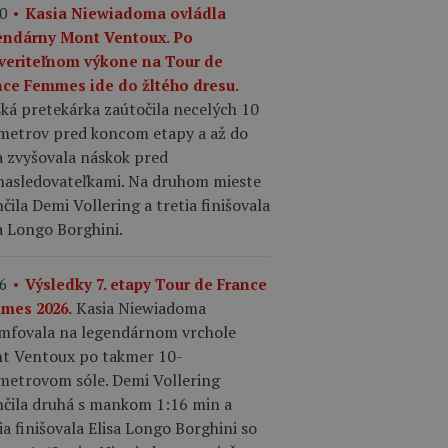
0
Kasia Niewiadoma ovládla
endárny Mont Ventoux. Po
veriteľnom výkone na Tour de
nce Femmes ide do žltého dresu.
ká pretekárka zaútočila necelých 10
ometrov pred koncom etapy a až do
a zvyšovala náskok pred
nasledovateľkami. Na druhom mieste
čila Demi Vollering a tretia finišovala
a Longo Borghini.
6
Výsledky 7. etapy Tour de France
Kasia Niewiadoma
mes 2026.
umfovala na legendárnom vrchole
t Ventoux po takmer 10-
ometrovom sóle. Demi Vollering
nčila druhá s mankom 1:16 min a
ia finišovala Elisa Longo Borghini so