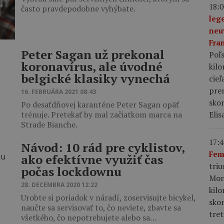
18:0
často pravdepodobne vyhýbate.
leg
neu
Fra
Peter Sagan už prekonal
Poľs
koronavírus, ale úvodné
kil
belgické klasiky vynechá
cieľ
pre
16. FEBRUÁRA 2021 08:43
skon
Po desaťdňovej karanténe Peter Sagan opäť
Elis
trénuje. Pretekať by mal začiatkom marca na
Strade Bianche.
17:4
Návod: 10 rád pre cyklistov,
Fem
ako efektívne využiť čas
tri
počas lockdownu
Mon
28. DECEMBRA 2020 12:22
kil
Urobte si poriadok v náradí, zoservisujte bicykel,
sko
naučte sa servisovať to, čo neviete, zbavte sa
tret
všetkého, čo nepotrebujete alebo sa…