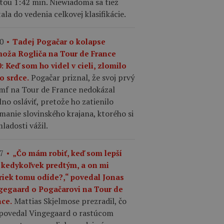
tou 1:42 min. Niewiadoma sa tiež
ala do vedenia celkovej klasifikácie.
0
Tadej Pogačar o kolapse
moža Rogliča na Tour de France
: Keď som ho videl v cieli, zlomilo
Pogačar priznal, že svoj prvý
o srdce.
umf na Tour de France nedokázal
no osláviť, pretože ho zatienilo
manie slovinského krajana, ktorého si
ladosti vážil.
7
„Čo mám robiť, keď som lepší
 kedykoľvek predtým, a on mi
riek tomu odíde?,“ povedal Jonas
gegaard o Pogačarovi na Tour de
Mattias Skjelmose prezradil, čo
nce.
povedal Vingegaard o rastúcom