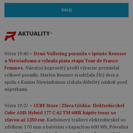
ĎALEJ
AKTUALITY
Včera 19:40
Demi Vollering porazila v šprinte Reusser
a Niewiadomu a vyhrala piatu etapu Tour de France
Náročný kopcovitý profil výrazne premiešal
Femmes.
celkové poradie. Marlen Reusser si udržala žltý dres a
spolu s Kasiou Niewiadomou získala dôležitý náskok pred
súperkami.
Včera 19:27
CUBE Store | Zľava týždňa: Elektrobicykel
Cube AMS Hybrid 177 C:62 TM 600X kúpite teraz so
Karbónový trailový elektrobicykel so
zľavou až 1250 eur.
zdvihom 170 mm a batériou s kapacitou 600 Wh. Pôvodná