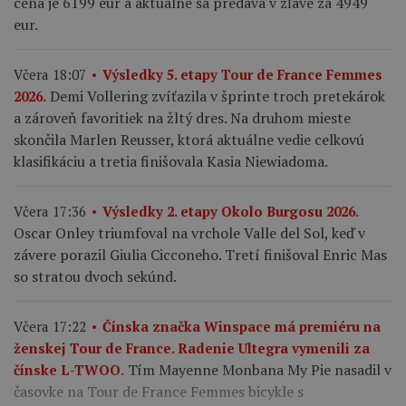
cena je 6199 eur a aktuálne sa predáva v zľave za 4949
eur.
Včera 18:07
Výsledky 5. etapy Tour de France Femmes
Demi Vollering zvíťazila v šprinte troch pretekárok
2026.
a zároveň favoritiek na žltý dres. Na druhom mieste
skončila Marlen Reusser, ktorá aktuálne vedie celkovú
klasifikáciu a tretia finišovala Kasia Niewiadoma.
Včera 17:36
Výsledky 2. etapy Okolo Burgosu 2026.
Oscar Onley triumfoval na vrchole Valle del Sol, keď v
závere porazil Giulia Cicconeho. Tretí finišoval Enric Mas
so stratou dvoch sekúnd.
Včera 17:22
Čínska značka Winspace má premiéru na
ženskej Tour de France. Radenie Ultegra vymenili za
Tím Mayenne Monbana My Pie nasadil v
čínske L-TWOO.
časovke na Tour de France Femmes bicykle s