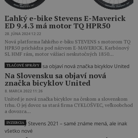
Ľahký e-bike Stevens E-Maverick
ED 9.4.3 má motor TQ HPR50
28. JÚNA 2024 12:22
Nová platforma ľahkého e-biku STEVENS s motorom TQ
HPR50 prichádza pod názvom E-MAVERICK. Karbónový
SL HMF rám, motor vážiaci neskutočných 1850…
TLAČOVÉ SPRÁVY
Na Slovensku sa objaví nová
značka bicyklov United
8. MARCA 2022 11:26
United je nová značka bicyklov na českom a slovenskom
trhu. O jej dovoz sa stará firma CYKLOŠVEC, veľkoobchod
a dovozca…
INZERCIA