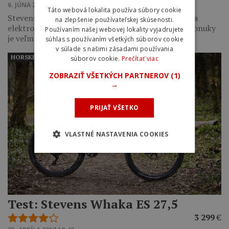
6. JÚNA 2017 21:13
Táto webová lokalita používa súbory cookie
Stevens je známym nemeckým výrobcom bicyklov a
na zlepšenie používateľskej skúsenosti.
elektrobicklov so sídlom v Hamburgu. Šírka jeho ponuky
Používaním našej webovej lokality vyjadrujete
je veľmi nadštandardná vo všetkých…
súhlas s používaním všetkých súborov cookie
v súlade s našimi zásadami používania
HORSKÉ BICYKLE
súborov cookie.
Prečítať viac
ZOBRAZIŤ VŠETKÝCH PARTNEROV
(1)
→
PRIJAŤ VŠETKO
VLASTNÉ NASTAVENIA COOKIES
Test: Stevens Whaka ES 27,5
3 299
€