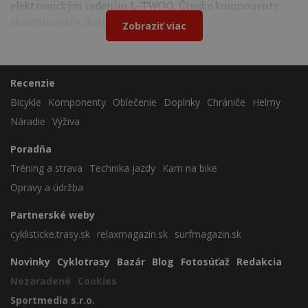
elektronickým radením L-TWOO. Čínske komponenty
skombinoval s dielmi Shimano a Cybrei.
Zobraziť viac
Recenzie
Bicykle
Komponenty
Oblečenie
Doplnky
Chrániče
Helmy
Náradie
Výživa
Poradňa
Tréning a strava
Technika jazdy
Kam na bike
Opravy a údržba
Partnerské weby
cyklisticke.trasy.sk
relaxmagazin.sk
surfmagazin.sk
Novinky
Cyklotrasy
Bazár
Blog
Fotosúťaž
Redakcia
Nezaradené
Cookies
Sportmedia s.r.o.