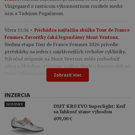
Vingegaard o rastúcom výkonnostnom rozdiele medzi
ním a Tadejom Pogačarom.
Včera 11:16
Prichádza najťažšia skúška Tour de France
Femmes. Favoritky čaká legendárny Mont Ventoux.
Siedma etapa Tour de France Femmes 2026 privedie
pretekárky na jeden z najslávnejších vrcholov cyklistiky.
Náročné stúpanie na Mont Ventoux môže rozhodnúť
súboj o žltý dres, v ktorom vedúcu Marlen Reusser delí od
Demi Vollering iba 12 sekúnd.
Zobraziť viac
INZERCIA
NOVINKY
DMT KR0 EVO Superlight: Keď
sa ľahkosť stane výhodou
409,00
€