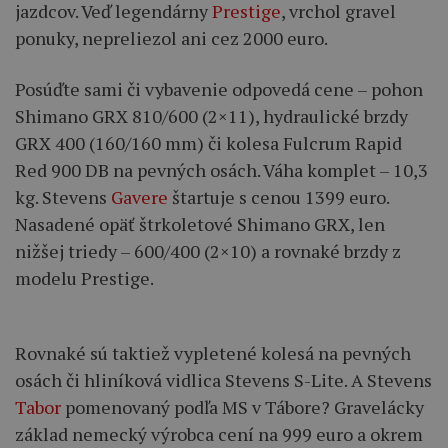
jazdcov. Veď legendárny
Prestige
, vrchol gravel
ponuky, nepreliezol ani cez 2000 euro.
Posúďte sami či vybavenie odpovedá cene – pohon
Shimano GRX 810/600 (2×11), hydraulické brzdy
GRX 400 (160/160 mm) či kolesa Fulcrum Rapid
Red 900 DB na pevných osách. Váha komplet – 10,3
kg. Stevens
Gavere
štartuje s cenou 1399 euro.
Nasadené opäť štrkoletové Shimano GRX, len
nižšej triedy – 600/400 (2×10) a rovnaké brzdy z
modelu Prestige.
Rovnaké sú taktiež vypletené kolesá na pevných
osách či hliníková vidlica Stevens S-Lite. A Stevens
Tabor
pomenovaný podľa MS v Tábore? Gravelácky
základ nemecký výrobca cení na 999 euro a okrem