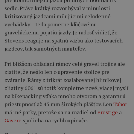
sedle. Práve krátký rozvor býval v minulosti
kritizovaný jazdcami milujúcimi celodenné
vychádzky – teda pomerne kľúčovému
graveláckemu pojatiu jazdy. Je radosť vidieť, že
Stevens reaguje na spätnú väzbu ako testovacích
jazdcov, tak samotných majiteľov.
Pri bližšom ohľadaní rámov celé gravel trojice ale
zistíte, že nešlo len o upravenie stolice pre
zváranie. Rámy z trikrát zoslabovanej hliníkovej
zliatiny 6061 sú totiž kompletne nové, viacej myslí
na bikepacking vďaka mnoho otvorom a garantujú
priestupnosť až 45 mm širokých plášťov. Len
Tabor
má iné pätky, pretože sa na rozdiel od
Prestige
a
Gavere
spolieha na rychloupínače.