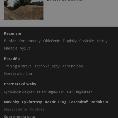
Recenzie
Bicykle
Komponenty
Oblečenie
Doplnky
Chrániče
Helmy
Náradie
Výživa
Poradňa
Tréning a strava
Technika jazdy
Kam na bike
Opravy a údržba
Partnerské weby
cyklisticke.trasy.sk
relaxmagazin.sk
surfmagazin.sk
Novinky
Cyklotrasy
Bazár
Blog
Fotosúťaž
Redakcia
Nezaradené
Cookies
Sportmedia s.r.o.