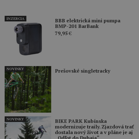
INZERCIA
BBB elektrická mini pumpa
BMP-201 BarBank
79,95
€
NOVINKY
Prešovské singletracky
NOVINKY
BIKE PARK Kubínska
modernizuje traily. Zjazdová trať
dostala nový život a v pláne je aj
„Odľot do Dubaja“