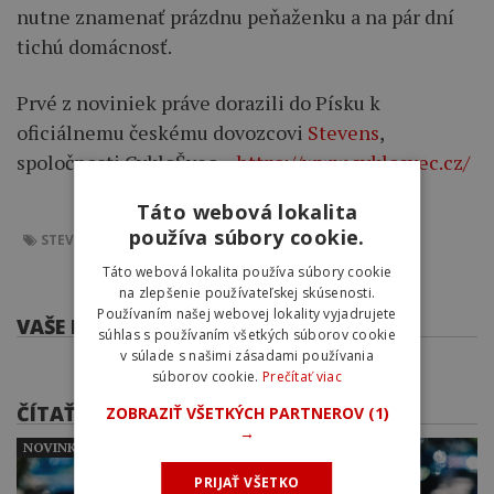
nutne znamenať prázdnu peňaženku a na pár dní
tichú domácnosť.
Prvé z noviniek práve dorazili do Písku k
oficiálnemu českému dovozcovi
Stevens
,
spoločnosti CykloŠvec –
https://www.cyklosvec.cz/
Táto webová lokalita
používa súbory cookie.
STEVENS
CYKLOŠVEC
Táto webová lokalita používa súbory cookie
na zlepšenie používateľskej skúsenosti.
Používaním našej webovej lokality vyjadrujete
VAŠE KOMENTÁRE
súhlas s používaním všetkých súborov cookie
v súlade s našimi zásadami používania
súborov cookie.
Prečítať viac
ČÍTAŤ ĎALEJ
ZOBRAZIŤ VŠETKÝCH PARTNEROV
(1)
→
NOVINKY
PRIJAŤ VŠETKO