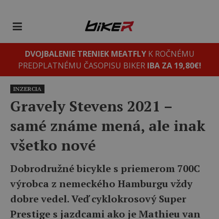
DVOJBALENIE TRENIEK MEATFLY
K ROČNÉMU
PREDPLATNÉMU ČASOPISU BIKER
IBA ZA 19,80€!
INZERCIA
Gravely Stevens 2021 –
samé známe mená, ale inak
všetko nové
Dobrodružné bicykle s priemerom 700C
výrobca z nemeckého Hamburgu vždy
dobre vedel. Veď cyklokrosový Super
Prestige s jazdcami ako je Mathieu van