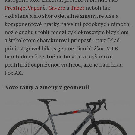
Prestige
,
Vapor
či
Gavere
a
Tabor
neboli tak
vzdialené a šlo skôr o detailné zmeny, retuše a
komponentové hrátky na veľmi podobných rámoch,
než o snahu urobiť medzi cyklokrosovým bicyklom
a štrkoletom charakterovú priepasť – napríklad
priniesť gravel bike s geometriou bližšou MTB
hardtailu než cestnému bicyklu a myšlienku
podtrhnúť odpruženou vidlicou, ako je napríklad
Fox AX.
Nové rámy a zmeny v geometrii