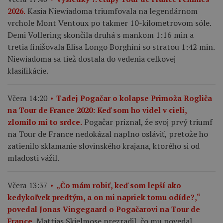
Kasia Niewiadoma triumfovala na legendárnom
2026.
vrchole Mont Ventoux po takmer 10-kilometrovom sóle.
Demi Vollering skončila druhá s mankom 1:16 min a
tretia finišovala Elisa Longo Borghini so stratou 1:42 min.
Niewiadoma sa tiež dostala do vedenia celkovej
klasifikácie.
Včera 14:20
Tadej Pogačar o kolapse Primoža Rogliča
na Tour de France 2020: Keď som ho videl v cieli,
Pogačar priznal, že svoj prvý triumf
zlomilo mi to srdce.
na Tour de France nedokázal naplno osláviť, pretože ho
zatienilo sklamanie slovinského krajana, ktorého si od
mladosti vážil.
Včera 13:37
„Čo mám robiť, keď som lepší ako
kedykoľvek predtým, a on mi napriek tomu odíde?,“
povedal Jonas Vingegaard o Pogačarovi na Tour de
Mattias Skjelmose prezradil, čo mu povedal
France.