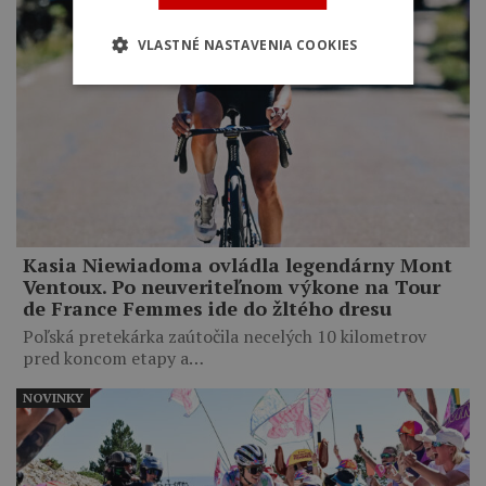
VLASTNÉ NASTAVENIA COOKIES
Kasia Niewiadoma ovládla legendárny Mont
Ventoux. Po neuveriteľnom výkone na Tour
de France Femmes ide do žltého dresu
Poľská pretekárka zaútočila necelých 10 kilometrov
pred koncom etapy a…
NOVINKY