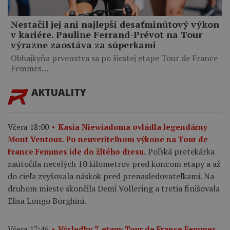
Nestačil jej ani najlepší desaťminútový výkon
v kariére. Pauline Ferrand-Prévot na Tour
výrazne zaostáva za súperkami
Obhajkyňa prvenstva sa po šiestej etape Tour de France
Femmes…
AKTUALITY
Včera 18:00
Kasia Niewiadoma ovládla legendárny
Mont Ventoux. Po neuveriteľnom výkone na Tour de
Poľská pretekárka
France Femmes ide do žltého dresu.
zaútočila necelých 10 kilometrov pred koncom etapy a až
do cieľa zvyšovala náskok pred prenasledovateľkami. Na
druhom mieste skončila Demi Vollering a tretia finišovala
Elisa Longo Borghini.
Včera 17:46
Výsledky 7. etapy Tour de France Femmes