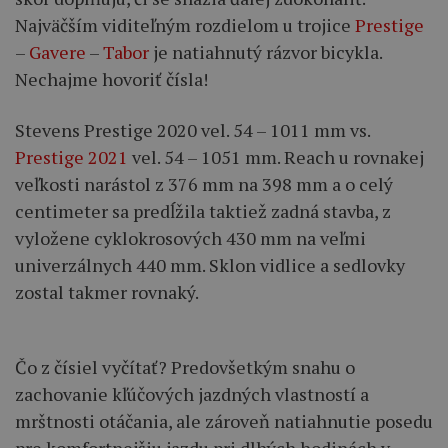
Najväčším viditeľným rozdielom u trojice
Prestige
–
Gavere
–
Tabor
je natiahnutý rázvor bicykla.
Nechajme hovoriť čísla!
Stevens Prestige 2020 vel. 54 – 1011 mm vs.
Prestige 2021
vel. 54 – 1051 mm. Reach u rovnakej
veľkosti narástol z 376 mm na 398 mm a o celý
centimeter sa predĺžila taktiež zadná stavba, z
vyložene cyklokrosových 430 mm na veľmi
univerzálnych 440 mm. Sklon vidlice a sedlovky
zostal takmer rovnaký.
Čo z čísiel vyčítať? Predovšetkým snahu o
zachovanie kľúčových jazdných vlastností a
mrštnosti otáčania, ale zároveň natiahnutie posedu
pre komfortnejšiu jazdu pri dlhých hodinách v