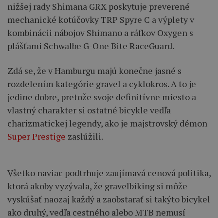
nižšej rady Shimana GRX poskytuje preverené
mechanické kotúčovky TRP Spyre C a výplety v
kombinácii nábojov Shimano a ráfkov Oxygen s
plášťami Schwalbe G-One Bite RaceGuard.
Zdá se, že v Hamburgu majú konečne jasné s
rozdelením kategórie gravel a cyklokros. A to je
jedine dobre, pretože svoje definitívne miesto a
vlastný charakter si ostatné bicykle vedľa
charizmatickej legendy, ako je majstrovský démon
Super Prestige
zaslúžili.
Všetko naviac podtrhuje zaujímavá cenová politika,
ktorá akoby vyzývala, že gravelbiking si môže
vyskúšať naozaj každý a zaobstarať si takýto bicykel
ako druhý, vedľa cestného alebo MTB nemusí