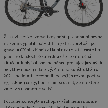
Že sa viacej konzervatívny prístup s nohami pevne
na zemi vyplatil, potvrdili i cyklisti, pretože po
gravel a CX bicykloch z Hamburgu zostal často len
prach v skladoch, čo utvrdila ešte tohtoročná
situácia, kedy bol obecne nárast predajov jazdných
bicyklov naozaj raketový. Preto sa konštruktéri s
2021 modelmi nerozhodli odbočiť s rokmi poctivej
vyjazdenej cesty, hoci sa musí uznať, že niektoré
zmeny sú pomerne veľké.
Pôvodné koncepty a rukopisy však nemenia, ale
skôr doplňujú, či se snažia ďalej zdokonaliť.