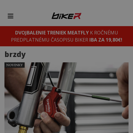
DVOJBALENIE TRENIEK MEATFLY
K ROČNÉMU
PREDPLATNÉMU ČASOPISU BIKER
IBA ZA 19,80€!
brzdy
NOVINKY