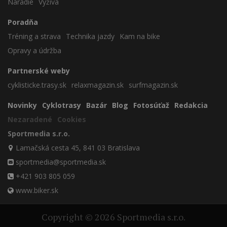
Náradie
Výživa
Poradňa
Tréning a strava
Technika jazdy
Kam na bike
Opravy a údržba
Partnerské weby
cyklisticke.trasy.sk
relaxmagazin.sk
surfmagazin.sk
Novinky
Cyklotrasy
Bazár
Blog
Fotosúťaž
Redakcia
Nezaradené
Cookies
Sportmedia s.r.o.
Lamačská cesta 45, 841 03 Bratislava
sportmedia@sportmedia.sk
+421 903 805 059
www.biker.sk
Copyright © 2026 Sportmedia s.r.o.