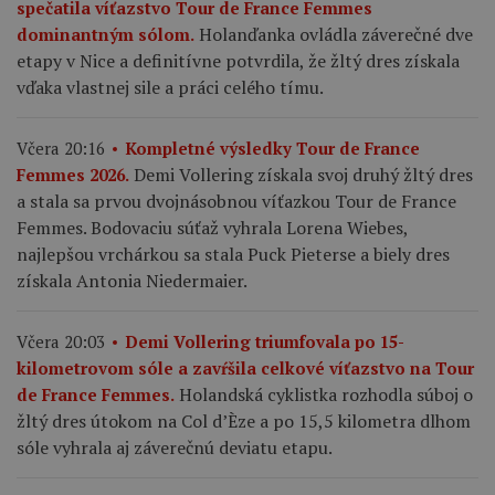
spečatila víťazstvo Tour de France Femmes
Holanďanka ovládla záverečné dve
dominantným sólom.
etapy v Nice a definitívne potvrdila, že žltý dres získala
vďaka vlastnej sile a práci celého tímu.
Včera 20:16
Kompletné výsledky Tour de France
Demi Vollering získala svoj druhý žltý dres
Femmes 2026.
a stala sa prvou dvojnásobnou víťazkou Tour de France
Femmes. Bodovaciu súťaž vyhrala Lorena Wiebes,
najlepšou vrchárkou sa stala Puck Pieterse a biely dres
získala Antonia Niedermaier.
Včera 20:03
Demi Vollering triumfovala po 15-
kilometrovom sóle a zavŕšila celkové víťazstvo na Tour
Holandská cyklistka rozhodla súboj o
de France Femmes.
žltý dres útokom na Col d’Èze a po 15,5 kilometra dlhom
sóle vyhrala aj záverečnú deviatu etapu.