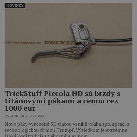
NOVINKY
TrickStuff Piccola HD sú brzdy s
titánovými pákami a cenou cez
1000 eur
25. APRÍLA 2025 13:44
Nové páky vyrobené 3D tlačou vznikli vďaka spolupráci s
technologickou firmou Trumpf. Výsledkom je extrémne
ľahká konštrukcia s výborným gripom…