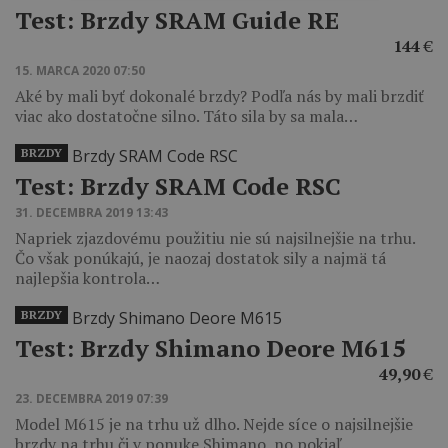
Test: Brzdy SRAM Guide RE
144
€
15. MARCA 2020 07:50
Aké by mali byť dokonalé brzdy? Podľa nás by mali brzdiť
viac ako dostatočne silno. Táto sila by sa mala…
BRZDY
Test: Brzdy SRAM Code RSC
31. DECEMBRA 2019 13:43
Napriek zjazdovému použitiu nie sú najsilnejšie na trhu.
Čo však ponúkajú, je naozaj dostatok sily a najmä tá
najlepšia kontrola…
BRZDY
Test: Brzdy Shimano Deore M615
49,90
€
23. DECEMBRA 2019 07:39
Model M615 je na trhu už dlho. Nejde síce o najsilnejšie
brzdy na trhu či v ponuke Shimano, no pokiaľ…