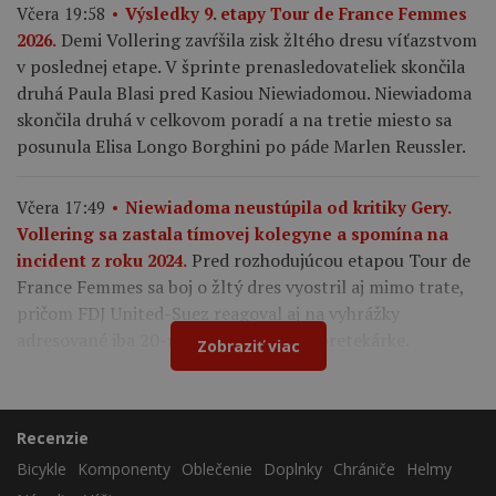
Včera 19:58
Výsledky 9. etapy Tour de France Femmes
Demi Vollering zavŕšila zisk žltého dresu víťazstvom
2026.
v poslednej etape. V šprinte prenasledovateliek skončila
druhá Paula Blasi pred Kasiou Niewiadomou. Niewiadoma
skončila druhá v celkovom poradí a na tretie miesto sa
posunula Elisa Longo Borghini po páde Marlen Reussler.
Včera 17:49
Niewiadoma neustúpila od kritiky Gery.
Vollering sa zastala tímovej kolegyne a spomína na
Pred rozhodujúcou etapou Tour de
incident z roku 2024.
France Femmes sa boj o žltý dres vyostril aj mimo trate,
pričom FDJ United-Suez reagoval aj na vyhrážky
adresované iba 20-ročnej francúzskej pretekárke.
Zobraziť viac
Recenzie
Bicykle
Komponenty
Oblečenie
Doplnky
Chrániče
Helmy