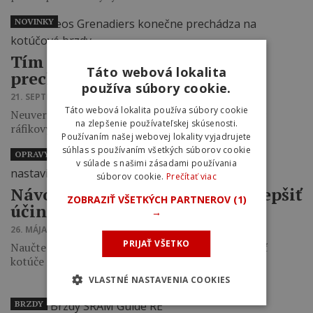
NOVINKY
Tím Ineos Grenadiers konečne
Táto webová lokalita
prechádza na kotúčové brzdy
používa súbory cookie.
21. SEPTEMBRA 2021 10:25
Táto webová lokalita používa súbory cookie
Neuveriteľné sa stalo realitou a znamená to koniec
na zlepšenie používateľskej skúsenosti.
ráfikových bŕzd v pelotóne WorldTour.
Používaním našej webovej lokality vyjadrujete
súhlas s používaním všetkých súborov cookie
OPRAVY A ÚDRŽBA
v súlade s našimi zásadami používania
súborov cookie.
Prečítať viac
Návod: 5 tipov, ako môžete vylepšiť
ZOBRAZIŤ VŠETKÝCH PARTNEROV
(1)
účinnosť a nastaviť vaše brzdy
→
26. MÁJA 2021 07:47
PRIJAŤ VŠETKO
Naučte sa, ako správne nastaviť brzdy, namontovať
kotúče i brzdové strmene.
VLASTNÉ NASTAVENIA COOKIES
BRZDY