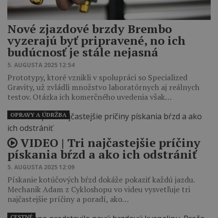
Nové zjazdové brzdy Brembo
vyzerajú byť pripravené, no ich
budúcnosť je stále nejasná
5. AUGUSTA 2025 12:54
Prototypy, ktoré vznikli v spolupráci so Specialized
Gravity, už zvládli množstvo laboratórnych aj reálnych
testov. Otázka ich komerčného uvedenia však…
OPRAVY A ÚDRŽBA
VIDEO | Tri najčastejšie príčiny
pískania bŕzd a ako ich odstrániť
5. AUGUSTA 2025 12:09
Pískanie kotúčových bŕzd dokáže pokaziť každú jazdu.
Mechanik Adam z Cykloshopu vo videu vysvetľuje tri
najčastejšie príčiny a poradí, ako…
CESTNÉ