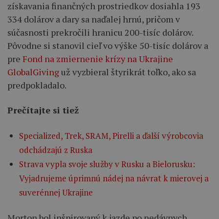
získavania finančných prostriedkov dosiahla 193
334 dolárov a dary sa naďalej hrnú, pričom v
súčasnosti prekročili hranicu 200-tisíc dolárov.
Pôvodne si stanovil cieľ vo výške 50-tisíc dolárov a
pre
Fond na zmiernenie krízy na Ukrajine
GlobalGiving
už vyzbieral štyrikrát toľko, ako sa
predpokladalo.
Prečítajte si tiež
Specialized, Trek, SRAM, Pirelli a ďalší výrobcovia
odchádzajú z Ruska
Strava vypla svoje služby v Rusku a Bielorusku:
Vyjadrujeme úprimnú nádej na návrat k mierovej a
suverénnej Ukrajine
Morton bol inšpirovaný k jazde po nedávnych