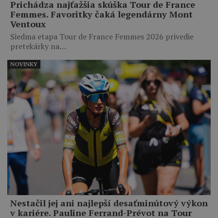
Prichádza najťažšia skúška Tour de France
Femmes. Favoritky čaká legendárny Mont
Ventoux
Siedma etapa Tour de France Femmes 2026 privedie
pretekárky na…
NOVINKY
Nestačil jej ani najlepší desaťminútový výkon
v kariére. Pauline Ferrand-Prévot na Tour