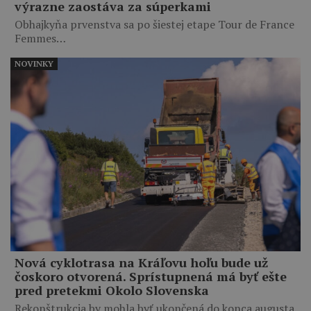
výrazne zaostáva za súperkami
Obhajkyňa prvenstva sa po šiestej etape Tour de France
Femmes…
NOVINKY
Nová cyklotrasa na Kráľovu hoľu bude už
čoskoro otvorená. Sprístupnená má byť ešte
pred pretekmi Okolo Slovenska
Rekonštrukcia by mohla byť ukončená do konca augusta.