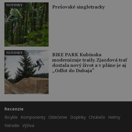
NOVINKY
Prešovské singletracky
NOVINKY
BIKE PARK Kubínska
modernizuje traily. Zjazdová trať
dostala nový život a v pláne je aj
„Odľot do Dubaja“
Recenzie
Bicykle
Komponenty
Oblečenie
Doplnky
Chrániče
Helmy
Náradie
Výživa