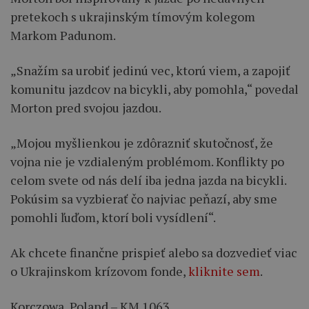
pretekoch s ukrajinským tímovým kolegom
Markom Padunom.
„Snažím sa urobiť jedinú vec, ktorú viem, a zapojiť
komunitu jazdcov na bicykli, aby pomohla,“ povedal
Morton pred svojou jazdou.
„Mojou myšlienkou je zdôrazniť skutočnosť, že
vojna nie je vzdialeným problémom. Konflikty po
celom svete od nás delí iba jedna jazda na bicykli.
Pokúsim sa vyzbierať čo najviac peňazí, aby sme
pomohli ľuďom, ktorí boli vysídlení“.
Ak chcete finančne prispieť alebo sa dozvedieť viac
o Ukrajinskom krízovom fonde,
kliknite sem
.
Korczowa, Poland – KM 1063