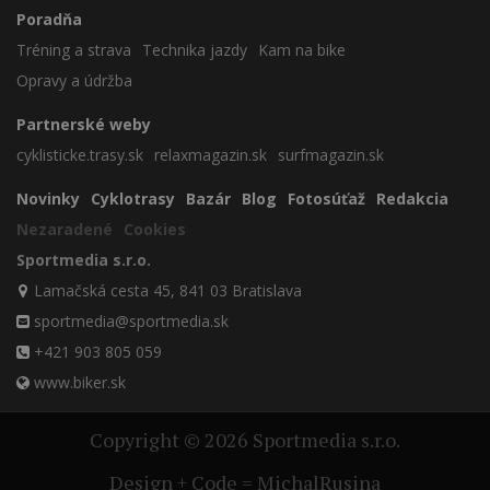
Poradňa
Tréning a strava
Technika jazdy
Kam na bike
Opravy a údržba
Partnerské weby
cyklisticke.trasy.sk
relaxmagazin.sk
surfmagazin.sk
Novinky
Cyklotrasy
Bazár
Blog
Fotosúťaž
Redakcia
Nezaradené
Cookies
Sportmedia s.r.o.
Lamačská cesta 45, 841 03 Bratislava
sportmedia@sportmedia.sk
+421 903 805 059
www.biker.sk
Copyright © 2026 Sportmedia s.r.o.
Design + Code = MichalRusina