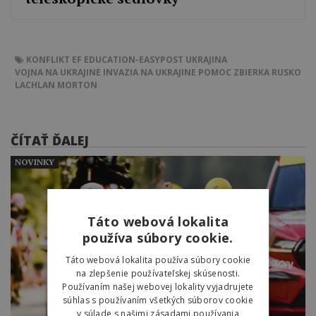
KONFLIKT
EF EDUCATION-EASYPOST
UKRAJINA
VOJNA NA UKRAJINE
INVAZIA NA UKRAJINE
POMOC
ZBIERKA
RUSKO
LACHLAN MORTON
ČÍTAŤ ĎALEJ
NOVINKY
Táto webová lokalita
používa súbory cookie.
Táto webová lokalita používa súbory cookie
na zlepšenie používateľskej skúsenosti.
Používaním našej webovej lokality vyjadrujete
súhlas s používaním všetkých súborov cookie
v súlade s našimi zásadami používania