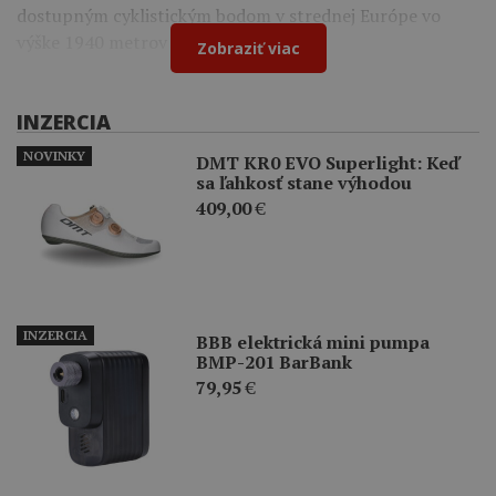
dostupným cyklistickým bodom v strednej Európe vo
výške 1940 metrov nad morom.
Zobraziť viac
INZERCIA
NOVINKY
DMT KR0 EVO Superlight: Keď
sa ľahkosť stane výhodou
409,00
€
INZERCIA
BBB elektrická mini pumpa
BMP-201 BarBank
79,95
€