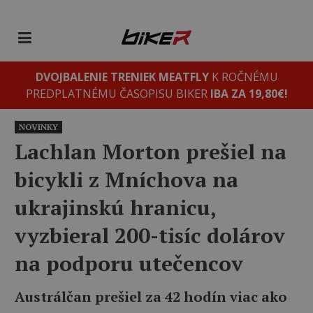
DVOJBALENIE TRENIEK MEATFLY
K ROČNÉMU
PREDPLATNÉMU ČASOPISU BIKER
IBA ZA 19,80€!
NOVINKY
Lachlan Morton prešiel na
bicykli z Mníchova na
ukrajinskú hranicu,
vyzbieral 200-tisíc dolárov
na podporu utečencov
Austrálčan prešiel za 42 hodín viac ako