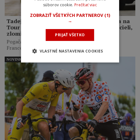
súborov cookie.
Prečítať viac
ZOBRAZIŤ VŠETKÝCH PARTNEROV
(1)
Tadej Pogačar o kolapse Primoža Rogliča na
→
Tour de France 2020: Keď som ho videl v cieli,
zlomilo mi to srdce
PRIJAŤ VŠETKO
Pogačar priznal, že svoj prvý triumf na Tour de
France…
VLASTNÉ NASTAVENIA COOKIES
NOVINKY