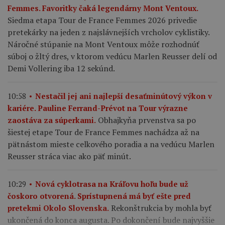
Femmes. Favoritky čaká legendárny Mont Ventoux.
Siedma etapa Tour de France Femmes 2026 privedie
pretekárky na jeden z najslávnejších vrcholov cyklistiky.
Náročné stúpanie na Mont Ventoux môže rozhodnúť
súboj o žltý dres, v ktorom vedúcu Marlen Reusser delí od
Demi Vollering iba 12 sekúnd.
10:58
Nestačil jej ani najlepší desaťminútový výkon v
kariére. Pauline Ferrand-Prévot na Tour výrazne
Obhajkyňa prvenstva sa po
zaostáva za súperkami.
šiestej etape Tour de France Femmes nachádza až na
pätnástom mieste celkového poradia a na vedúcu Marlen
Reusser stráca viac ako päť minút.
10:29
Nová cyklotrasa na Kráľovu hoľu bude už
čoskoro otvorená. Sprístupnená má byť ešte pred
Rekonštrukcia by mohla byť
pretekmi Okolo Slovenska.
ukončená do konca augusta. Po dokončení bude najvyššie