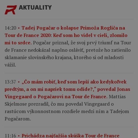
AKTUALITY
14:20
Tadej Pogačar o kolapse Primoža Rogliča na
Tour de France 2020: Keď som ho videl v cieli, zlomilo
Pogačar priznal, že svoj prvý triumf na Tour
mi to srdce.
de France nedokázal naplno osláviť, pretože ho zatienilo
sklamanie slovinského krajana, ktorého si od mladosti
vážil.
13:37
„Čo mám robiť, keď som lepší ako kedykoľvek
predtým, a on mi napriek tomu odíde?,“ povedal Jonas
Mattias
Vingegaard o Pogačarovi na Tour de France.
Skjelmose prezradil, čo mu povedal Vingegaard o
rastúcom výkonnostnom rozdiele medzi ním a Tadejom
Pogačarom.
11:16
Prichádza najťažšia skúška Tour de France