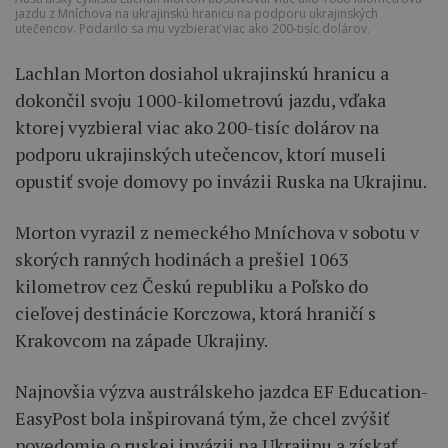
jazdu z Mníchova na ukrajinskú hranicu na podporu ukrajinských
utečencov. Podarilo sa mu vyzbierať viac ako 200-tisíc dolárov.
Lachlan Morton dosiahol ukrajinskú hranicu a
dokončil svoju 1000-kilometrovú jazdu, vďaka
ktorej vyzbieral viac ako 200-tisíc dolárov na
podporu ukrajinských utečencov, ktorí museli
opustiť svoje domovy po invázii Ruska na Ukrajinu.
Morton vyrazil z nemeckého Mníchova v sobotu v
skorých ranných hodinách a prešiel 1063
kilometrov cez Českú republiku a Poľsko do
cieľovej destinácie Korczowa, ktorá hraničí s
Krakovcom na západe Ukrajiny.
Najnovšia výzva austrálskeho jazdca EF Education-
EasyPost bola inšpirovaná tým, že chcel zvýšiť
povedomie o ruskej invázii na Ukrajinu a získať