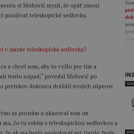
Včer
mentu si Mohorič myslí, že opäť zmení
pre
ci používať teleskopické sedlovky.
dok
pre
prv
pád
Tou
í v zjazde teleskopická sedlovka?
nca a chcel som, aby to vyšlo pre tím a
IN
ali tento nápad,“ povedal Mohorič po
NOV
as pretekov dokonca dráždil svojich súperov
torými sa poznám a ukazoval som im
sa ma, čo tu robím s teleskopickou sedlovkou a
ch, že ak ma budú nasledovať pri zjazde, bude
INZ