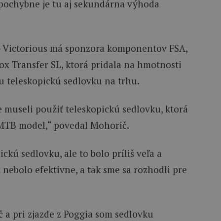
pochybne je tu aj sekundárna výhoda
– Victorious má sponzora komponentov FSA,
ox Transfer SL, ktorá pridala na hmotnosti
iu teleskopickú sedlovku na trhu.
 museli použiť teleskopickú sedlovku, ktorá
i MTB model,“ povedal Mohorič.
kú sedlovku, ale to bolo príliš veľa a
 nebolo efektívne, a tak sme sa rozhodli pre
 a pri zjazde z Poggia som sedlovku