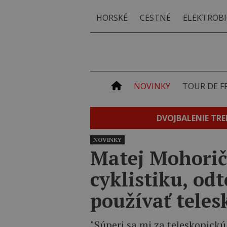
HORSKÉ
CESTNÉ
ELEKTROBI
NOVINKY
TOUR DE F
DVOJBALENIE TRE
NOVINKY
Matej Mohorič:
cyklistiku, od
používať teles
"Súperi sa mi za teleskopickú 