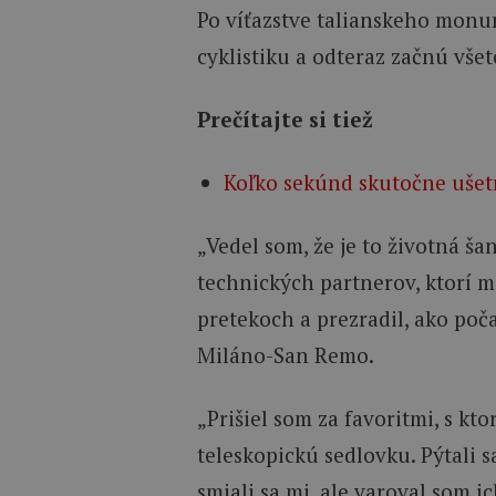
Po víťazstve talianskeho monu
cyklistiku a odteraz začnú všet
Prečítajte si tiež
Koľko sekúnd skutočne ušetr
„Vedel som, že je to životná ša
technických partnerov, ktorí m
pretekoch a prezradil, ako poč
Miláno-San Remo.
„Prišiel som za favoritmi, s k
teleskopickú sedlovku. Pýtali 
smiali sa mi, ale varoval som i