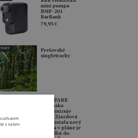
mini pumpa
BMP-201
BarBank
79,95
€
INKY
Prešovské
singletracky
INKY
BIKE PARK
Kubínska
modernizuje
traily. Zjazdová
Používaním
trať dostala nový
de s našimi
život a v pláne je
aj „Odľot do