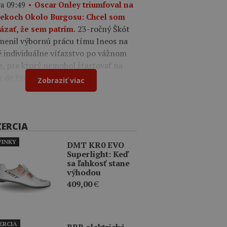
a 09:49
Oscar Onley triumfoval na
tekoch Okolo Burgosu: Chcel som
23-ročný Škót
ázať, že sem patrím.
menil výbornú prácu tímu Ineos na
é individuálne víťazstvo po vážnom
e, pre ktorý nemohol štartovať na
r de France.
Zobraziť viac
ZERCIA
INKY
DMT KR0 EVO
Superlight: Keď
sa ľahkosť stane
výhodou
409,00
€
ERCIA
BBB elektrická