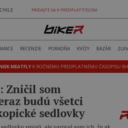
CYKLE
PRIDAJTE SA K PREDPLATITEĽOM
RANCE
RECENZIE
PORADŇA
KVÍZY
BAZÁR
ZĽA
NIEK MEATFLY
K ROČNÉMU PREDPLATNÉMU ČASOPISU BI
 Zničil som
teraz budú všetci
kopické sedlovky
sedlovku smiali, ale varoval som ich, že ak