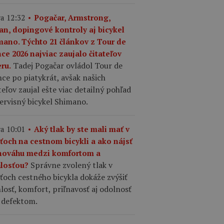
a 12:32
Pogačar, Armstrong,
an, dopingové kontroly aj bicykel
mano. Týchto 21 článkov z Tour de
ce 2026 najviac zaujalo čitateľov
Tadej Pogačar ovládol Tour de
ru.
ce po piatykrát, avšak našich
teľov zaujal ešte viac detailný pohľad
ervisný bicykel Shimano.
a 10:01
Aký tlak by ste mali mať v
šťoch na cestnom bicykli a ako nájsť
nováhu medzi komfortom a
Správne zvolený tlak v
hlosťou?
ťoch cestného bicykla dokáže zvýšiť
losť, komfort, priľnavosť aj odolnosť
 defektom.