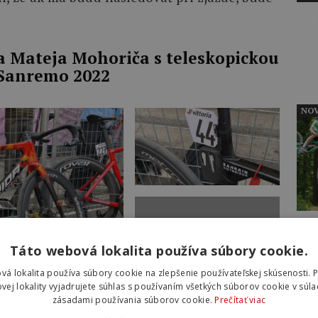
a Mateja Mohoriča s teleskopickou
 Sanremo 2022
NOV
+ 24
NOV
Táto webová lokalita používa súbory cookie.
vá lokalita používa súbory cookie na zlepšenie používateľskej skúsenosti. 
vej lokality vyjadrujete súhlas s používaním všetkých súborov cookie v súla
 teleskopické sedlovky všetci“
zásadami používania súborov cookie.
Prečítať viac