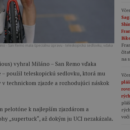
Včer
Sag
Shi
Fran
Bike
Fran
áno - San Remo mala špeciálnu úpravu - teleskopickú sedlovku, vďaka
čita
na s
ious) vyhral Miláno – San Remo vďaka
 – použil teleskopickú sedlovku, ktorá mu
Včer
plá
 v technickom zjazde a rozhodujúci náskok
rov
rýc
pláš
m pelotóne k najlepším zjazdárom a
rých
voči
ohy „supertuck“, až dokým ju UCI nezakázala.