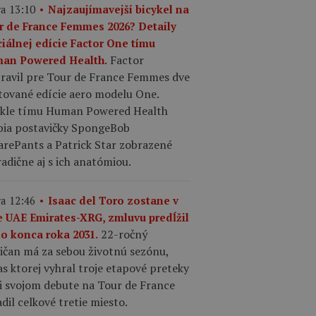
a 13:10
Najzaujímavejší bicykel na
r de France Femmes 2026? Detaily
ciálnej edície Factor One tímu
Factor
an Powered Health.
pravil pre Tour de France Femmes dve
tované edície aero modelu One.
ykle tímu Human Powered Health
bia postavičky SpongeBob
arePants a Patrick Star zobrazené
adične aj s ich anatómiou.
a 12:46
Isaac del Toro zostane v
e UAE Emirates-XRG, zmluvu predĺžil
22-ročný
do konca roka 2031.
ičan má za sebou životnú sezónu,
s ktorej vyhral troje etapové preteky
ri svojom debute na Tour de France
dil celkové tretie miesto.