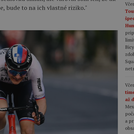
Včer
, bude to na ich vlastné riziko."
Tou
špe
Hum
pri
limi
Bic
zdo
Squ
netr
Včer
tím
až 
Mex
poča
a p
obsa