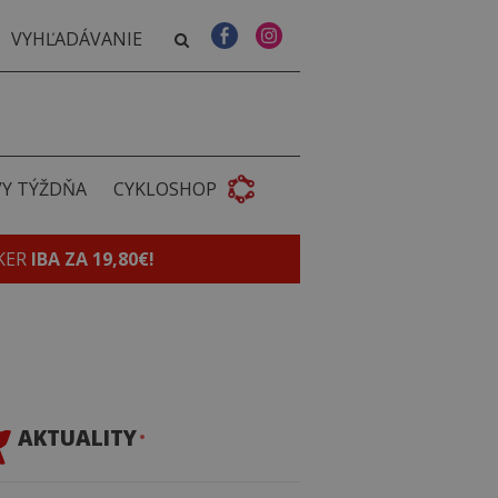
VY TÝŽDŇA
CYKLOSHOP
KER
IBA ZA 19,80€!
AKTUALITY