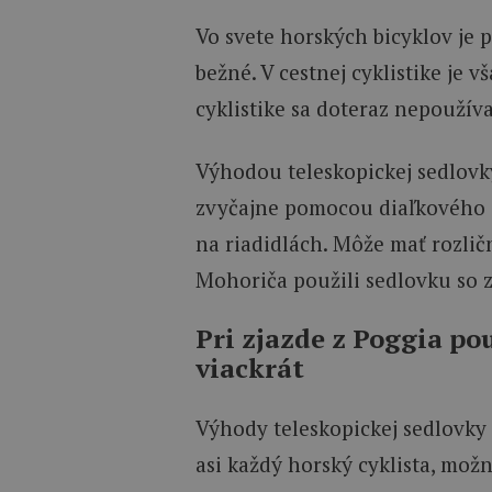
Vo svete horských bicyklov je 
bežné. V cestnej cyklistike je v
cyklistike sa doteraz nepoužíva
Výhodou teleskopickej sedlovky 
zvyčajne pomocou diaľkového
na riadidlách. Môže mať rozlič
Mohoriča použili sedlovku so
Pri zjazde z Poggia po
viackrát
Výhody teleskopickej sedlovky
asi každý horský cyklista, mož