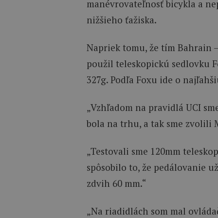
manévrovateľnosť bicykla a ne
nižšieho ťažiska.
Napriek tomu, že tím Bahrain 
použil teleskopickú sedlovku F
327g. Podľa Foxu ide o najľahš
„Vzhľadom na pravidlá UCI sme
bola na trhu, a tak sme zvolil
„Testovali sme 120mm teleskopic
spôsobilo to, že pedálovanie už
zdvih 60 mm.“
„Na riadidlách som mal ovládač