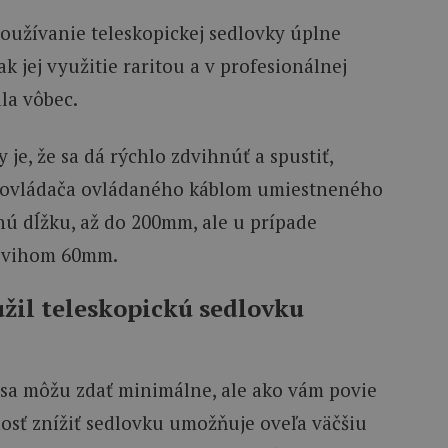
používanie teleskopickej sedlovky úplne
šak jej využitie raritou a v profesionálnej
la vôbec.
je, že sa dá rýchlo zdvihnúť a spustiť,
 ovládača ovládaného káblom umiestneného
nú dĺžku, až do 200mm, ale u prípade
 zvihom 60mm.
užil teleskopickú sedlovku
 sa môžu zdať minimálne, ale ako vám povie
nosť znížiť sedlovku umožňuje oveľa väčšiu