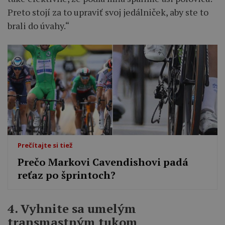
Preto stojí za to upraviť svoj jedálniček, aby ste to
brali do úvahy.“
Prečítajte si tiež
Prečo Markovi Cavendishovi padá
reťaz po šprintoch?
4. Vyhnite sa umelým
transmastným tukom