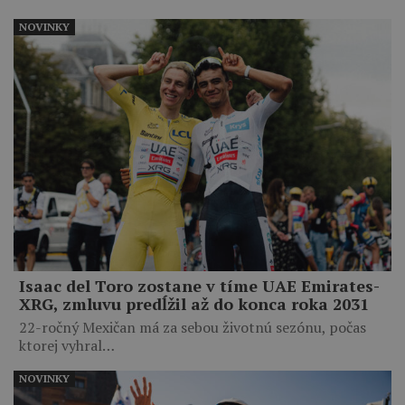
NOVINKY
Isaac del Toro zostane v tíme UAE Emirates-
XRG, zmluvu predĺžil až do konca roka 2031
22-ročný Mexičan má za sebou životnú sezónu, počas
ktorej vyhral…
NOVINKY