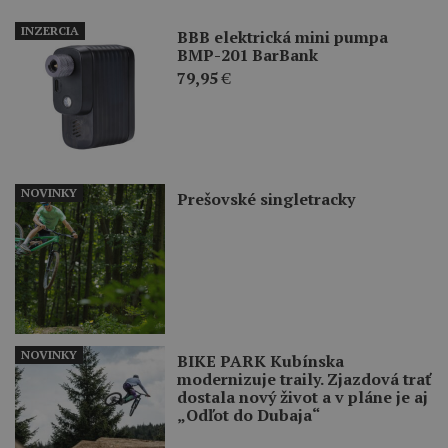
INZERCIA
BBB elektrická mini pumpa
BMP-201 BarBank
79,95
€
NOVINKY
Prešovské singletracky
NOVINKY
BIKE PARK Kubínska
modernizuje traily. Zjazdová trať
dostala nový život a v pláne je aj
„Odľot do Dubaja“