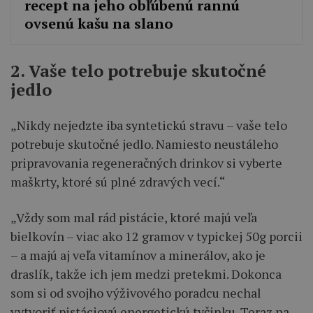
recept na jeho obľúbenú rannú
ovsenú kašu na slano
2. Vaše telo potrebuje skutočné
jedlo
„Nikdy nejedzte iba syntetickú stravu – vaše telo
potrebuje skutočné jedlo. Namiesto neustáleho
pripravovania regeneračných drinkov si vyberte
maškrty, ktoré sú plné zdravých vecí.“
„Vždy som mal rád pistácie, ktoré majú veľa
bielkovín – viac ako 12 gramov v typickej 50g porcii
– a majú aj veľa vitamínov a minerálov, ako je
draslík, takže ich jem medzi pretekmi. Dokonca
som si od svojho výživového poradcu nechal
vytvoriť pistáciovú energetickú tyčinku. Teraz na