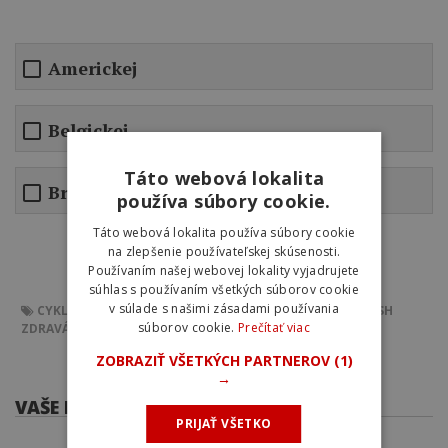
Americkej
Belgickej
Táto webová lokalita
Britskej
používa súbory cookie.
Táto webová lokalita používa súbory cookie
na zlepšenie používateľskej skúsenosti.
Používaním našej webovej lokality vyjadrujete
súhlas s používaním všetkých súborov cookie
v súlade s našimi zásadami používania
CYKLISTIKA
MARK CAVENDISH
ZDRAVÁ STRAVA
CAVENDISH
súborov cookie.
Prečítať viac
ZDRAVÁ VÝŽIVA
CYKLISTICKÁ VÝŽIVA
ZOBRAZIŤ VŠETKÝCH PARTNEROV
(1)
→
VAŠE KOMENTÁRE
PRIJAŤ VŠETKO