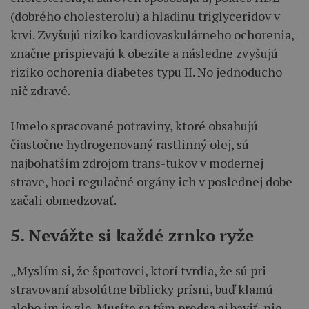
(dobrého cholesterolu) a hladinu triglyceridov v
krvi. Zvyšujú riziko kardiovaskulárneho ochorenia,
značne prispievajú k obezite a následne zvyšujú
riziko ochorenia diabetes typu II. No jednoducho
nič zdravé.
Umelo spracované potraviny, ktoré obsahujú
čiastočne hydrogenovaný rastlinný olej, sú
najbohatším zdrojom trans-tukov v modernej
strave, hoci regulačné orgány ich v poslednej dobe
začali obmedzovať.
5. Nevážte si každé zrnko ryže
„Myslím si, že športovci, ktorí tvrdia, že sú pri
stravovaní absolútne biblicky prísni, buď klamú
alebo im je zle. Musíte sa tým predsa aj baviť, nie