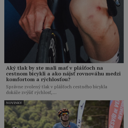
Aký tlak by ste mali mať v plášťoch na
cestnom bicykli a ako nájsť rovnováhu medzi
komfortom a rýchlosťou?
Správne zvolený tlak v plášťoch cestného bicykla
dokáže zvýšiť rýchlosť,…
NOVINKY