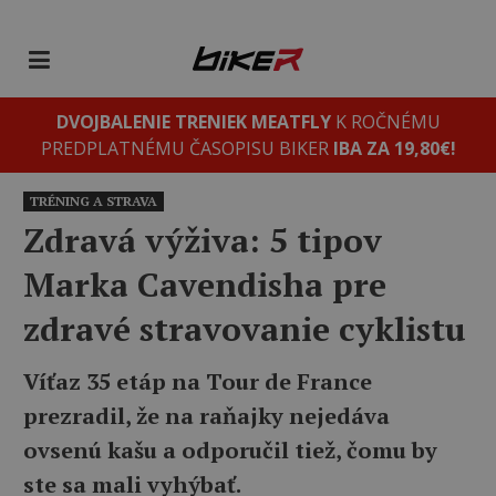
DVOJBALENIE TRENIEK MEATFLY
K ROČNÉMU
PREDPLATNÉMU ČASOPISU BIKER
IBA ZA 19,80€!
TRÉNING A STRAVA
Zdravá výživa: 5 tipov
Marka Cavendisha pre
zdravé stravovanie cyklistu
Víťaz 35 etáp na Tour de France
prezradil, že na raňajky nejedáva
ovsenú kašu a odporučil tiež, čomu by
ste sa mali vyhýbať.