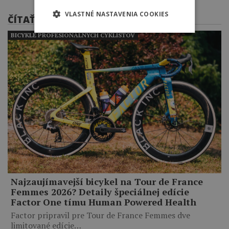
VLASTNÉ NASTAVENIA COOKIES
ČÍTAŤ ĎALEJ
BICYKLE PROFESIONÁLNYCH CYKLISTOV
Najzaujímavejší bicykel na Tour de France
Femmes 2026? Detaily špeciálnej edície
Factor One tímu Human Powered Health
Factor pripravil pre Tour de France Femmes dve
limitované edície…