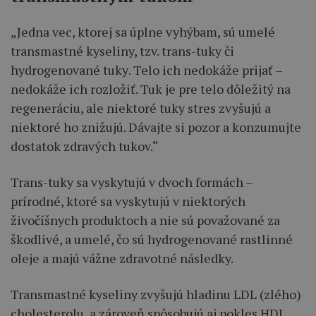
„Jedna vec, ktorej sa úplne vyhýbam, sú umelé
transmastné kyseliny, tzv. trans-tuky či
hydrogenované tuky
. Telo ich nedokáže prijať –
nedokáže ich rozložiť. Tuk je pre telo dôležitý na
regeneráciu, ale niektoré tuky stres zvyšujú a
niektoré ho znižujú. Dávajte si pozor a konzumujte
dostatok zdravých tukov.“
Trans-tuky sa vyskytujú v dvoch formách –
prírodné, ktoré sa vyskytujú v niektorých
živočíšnych produktoch a nie sú považované za
škodlivé, a umelé, čo sú hydrogenované rastlinné
oleje a majú vážne zdravotné následky.
Transmastné kyseliny zvyšujú hladinu LDL (zlého)
cholesterolu, a zároveň spôsobujú aj pokles HDL