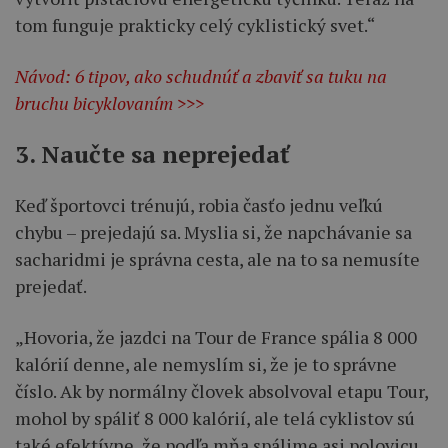
tom funguje prakticky celý cyklistický svet.“
Návod: 6 tipov, ako schudnúť a zbaviť sa tuku na
bruchu bicyklovaním >>>
3. Naučte sa neprejedať
Keď športovci trénujú, robia časťo jednu veľkú
chybu – prejedajú sa. Myslia si, že napchávanie sa
sacharidmi je správna cesta, ale na to sa nemusíte
prejedať.
„Hovoria, že jazdci na Tour de France spália 8 000
kalórií denne, ale nemyslím si, že je to správne
číslo. Ak by normálny človek absolvoval etapu Tour,
mohol by spáliť 8 000 kalórií, ale telá cyklistov sú
také efektívne, že podľa mňa spálime asi polovicu.