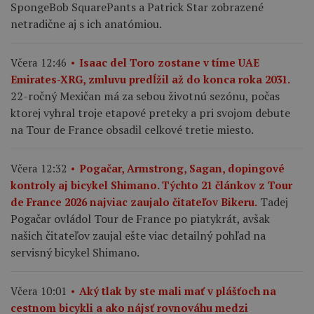
SpongeBob SquarePants a Patrick Star zobrazené
netradične aj s ich anatómiou.
Včera 12:46
Isaac del Toro zostane v tíme UAE
Emirates-XRG, zmluvu predĺžil až do konca roka 2031.
22-ročný Mexičan má za sebou životnú sezónu, počas
ktorej vyhral troje etapové preteky a pri svojom debute
na Tour de France obsadil celkové tretie miesto.
Včera 12:32
Pogačar, Armstrong, Sagan, dopingové
kontroly aj bicykel Shimano. Týchto 21 článkov z Tour
Tadej
de France 2026 najviac zaujalo čitateľov Bikeru.
Pogačar ovládol Tour de France po piatykrát, avšak
našich čitateľov zaujal ešte viac detailný pohľad na
servisný bicykel Shimano.
Včera 10:01
Aký tlak by ste mali mať v plášťoch na
cestnom bicykli a ako nájsť rovnováhu medzi