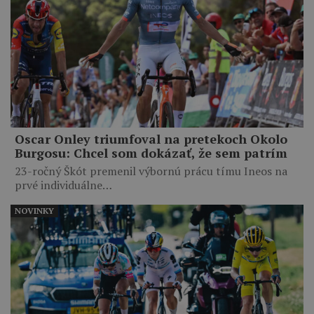
Oscar Onley triumfoval na pretekoch Okolo
Burgosu: Chcel som dokázať, že sem patrím
23-ročný Škót premenil výbornú prácu tímu Ineos na
prvé individuálne…
NOVINKY