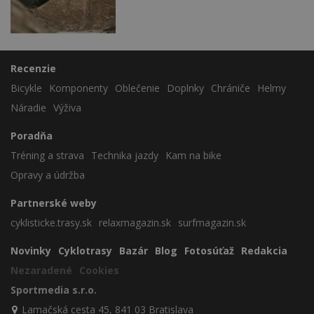
Recenzie
Bicykle
Komponenty
Oblečenie
Doplnky
Chrániče
Helmy
Náradie
Výživa
Poradňa
Tréning a strava
Technika jazdy
Kam na bike
Opravy a údržba
Partnerské weby
cyklisticke.trasy.sk
relaxmagazin.sk
surfmagazin.sk
Novinky
Cyklotrasy
Bazár
Blog
Fotosúťaž
Redakcia
Nezaradené
Cookies
Sportmedia s.r.o.
Lamačská cesta 45, 841 03 Bratislava