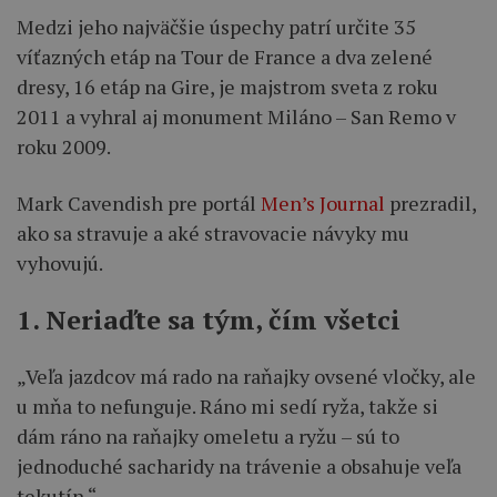
Medzi jeho najväčšie úspechy patrí určite 35
víťazných etáp na Tour de France a dva zelené
dresy, 16 etáp na Gire, je majstrom sveta z roku
2011 a vyhral aj monument Miláno – San Remo v
roku 2009.
Mark Cavendish pre portál
Men’s Journal
prezradil,
ako sa stravuje a aké stravovacie návyky mu
vyhovujú.
1. Neriaďte sa tým, čím všetci
„Veľa jazdcov má rado na raňajky ovsené vločky, ale
u mňa to nefunguje. Ráno mi sedí ryža, takže si
dám ráno na raňajky omeletu a ryžu – sú to
jednoduché sacharidy na trávenie a obsahuje veľa
tekutín.“