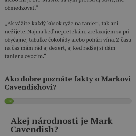
obmedzovať.“
„Ak vážite každý kúsok ryže na tanieri, tak ani
nežijete. Najmä keď nepretekám, zrelaxujem sa pri
obyčajnej tabuľke čokolády alebo pohári vína. Z času
na čas mám rád aj dezert, aj keď radšej si dám
tanier s ovocím.“
Ako dobre poznáte fakty o Markovi
Cavendishovi?
0%
Akej národnosti je Mark
Cavendish?