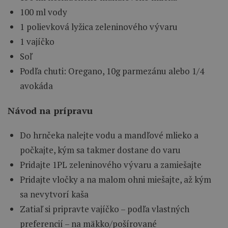
100 ml vody
1 polievková lyžica zeleninového vývaru
1 vajíčko
Soľ
Podľa chuti: Oregano, 10g parmezánu alebo 1/4
avokáda
Návod na prípravu
Do hrnčeka nalejte vodu a mandľové mlieko a
počkajte, kým sa takmer dostane do varu
Pridajte 1PL zeleninového vývaru a zamiešajte
Pridajte vločky a na malom ohni miešajte, až kým
sa nevytvorí kaša
Zatiaľ si pripravte vajíčko – podľa vlastných
preferencií – na mäkko/pošírované