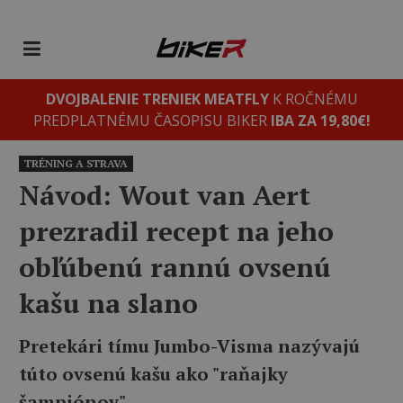
DVOJBALENIE TRENIEK MEATFLY
K ROČNÉMU
PREDPLATNÉMU ČASOPISU BIKER
IBA ZA 19,80€!
TRÉNING A STRAVA
Návod: Wout van Aert
prezradil recept na jeho
obľúbenú rannú ovsenú
kašu na slano
Pretekári tímu Jumbo-Visma nazývajú
túto ovsenú kašu ako "raňajky
šampiónov".