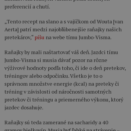
preferencií a chutí.
„Tento recept na slano a s vajíčkom od Wouta [van
Aerta] patrí medzi najobľúbenejšie raňajky našich
pretekárov,“
píšu
na webe tímu Jumbo-Visma.
Raňajky by mali naštartovať váš deň. Jazdci tímu
Jumbo-Visma si musia dávať pozor na rôzne
výživové hodnoty podľa toho, či ide o deň pretekov,
tréningov alebo odpočinku. Všetko je to o
správnom množstve energie (kcal) na preteky či
tréning v závislosti od náročnosti samotných
pretekov či tréningu a priemerného výkonu, ktorý
jazdec dosahuje.
Raňajky sú teda zamerané na sacharidy a 40
gramov bielkovín. Musia byť ľahké na strávenie –