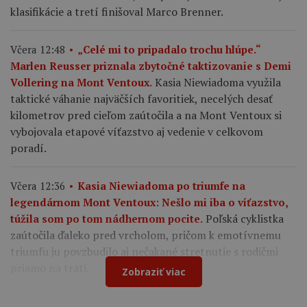
klasifikácie a tretí finišoval Marco Brenner.
Včera 12:48
„Celé mi to pripadalo trochu hlúpe.“
Marlen Reusser priznala zbytočné taktizovanie s Demi
Kasia Niewiadoma využila
Vollering na Mont Ventoux.
taktické váhanie najväčších favoritiek, necelých desať
kilometrov pred cieľom zaútočila a na Mont Ventoux si
vybojovala etapové víťazstvo aj vedenie v celkovom
poradí.
Včera 12:36
Kasia Niewiadoma po triumfe na
legendárnom Mont Ventoux: Nešlo mi iba o víťazstvo,
Poľská cyklistka
túžila som po tom nádhernom pocite.
zaútočila ďaleko pred vrcholom, pričom k emotívnemu
triumfu ju povzbudilo aj nečakané stretnutie s rodičmi
priamo na trati.
Zobraziť viac