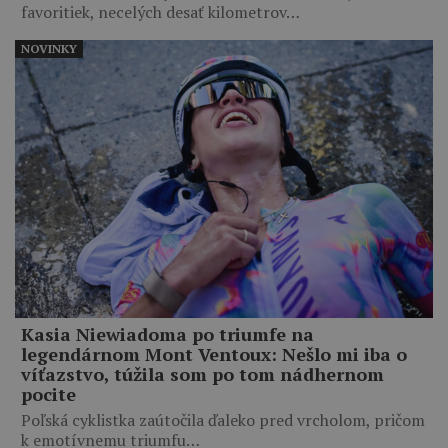
favoritiek, necelých desať kilometrov…
NOVINKY
Kasia Niewiadoma po triumfe na
legendárnom Mont Ventoux: Nešlo mi iba o
víťazstvo, túžila som po tom nádhernom
pocite
Poľská cyklistka zaútočila ďaleko pred vrcholom, pričom
k emotívnemu triumfu…