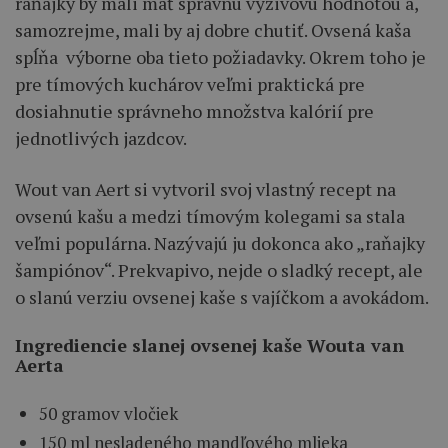
raňajky by mali mať správnu výživovú hodnotou a,
samozrejme, mali by aj dobre chutiť. Ovsená kaša
spĺňa výborne oba tieto požiadavky. Okrem toho je
pre tímových kuchárov veľmi praktická pre
dosiahnutie správneho množstva kalórií pre
jednotlivých jazdcov.
Wout van Aert si vytvoril svoj vlastný recept na
ovsenú kašu a medzi tímovým kolegami sa stala
veľmi populárna. Nazývajú ju dokonca ako „raňajky
šampiónov“. Prekvapivo, nejde o sladký recept, ale
o slanú verziu ovsenej kaše s vajíčkom a avokádom.
Ingrediencie slanej ovsenej kaše Wouta van
Aerta
50 gramov vločiek
150 ml nesladeného mandľového mlieka