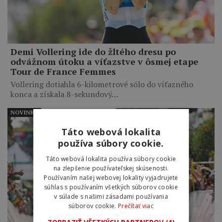
Demi Vollering ide do žltého dresu po
odvážnom útoku a víťazstve v ôsmej etape
Tour de France Femmes
Vollering dotiahla 6-kilometrové sólo do víťazného
konca a získala 8-sekundový…
NOVINKY
Táto webová lokalita
používa súbory cookie.
Táto webová lokalita používa súbory cookie
na zlepšenie používateľskej skúsenosti.
Používaním našej webovej lokality vyjadrujete
súhlas s používaním všetkých súborov cookie
v súlade s našimi zásadami používania
súborov cookie.
Prečítať viac