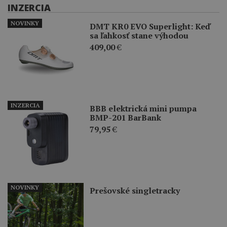
INZERCIA
NOVINKY
DMT KR0 EVO Superlight: Keď
sa ľahkosť stane výhodou
409,00
€
INZERCIA
BBB elektrická mini pumpa
BMP-201 BarBank
79,95
€
NOVINKY
Prešovské singletracky