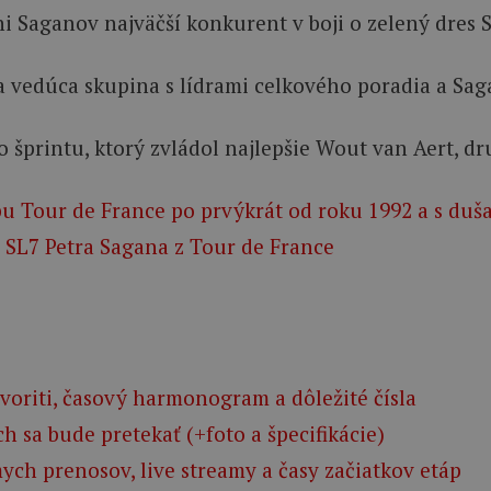
 Saganov najväčší konkurent v boji o zelený dres S
a vedúca skupina s lídrami celkového poradia a Sag
 šprintu, ktorý zvládol najlepšie Wout van Aert, d
pu Tour de France po prvýkrát od roku 1992 a s duša
 SL7 Petra Sagana z Tour de France
avoriti, časový harmonogram a dôležité čísla
h sa bude pretekať (+foto a špecifikácie)
ch prenosov, live streamy a časy začiatkov etáp