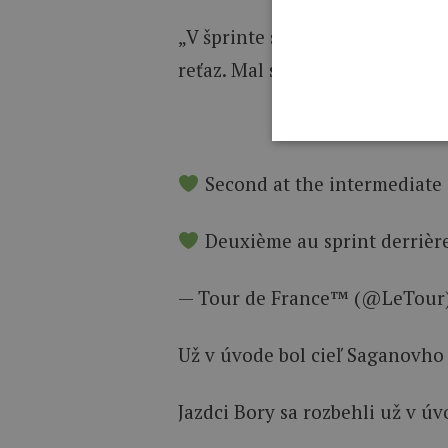
„V šprinte som nemal šťastie, 
reťaz. Mal som šťastie, že som
Second at the intermediate
Deuxième au sprint derrière 
— Tour de France™ (@LeTour
Už v úvode bol cieľ Saganovho 
Jazdci Bory sa rozbehli už v úv