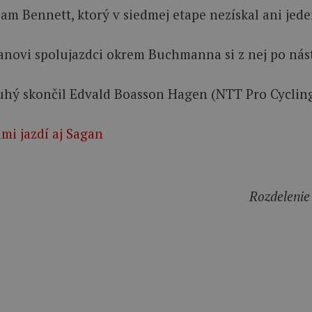
am Bennett, ktorý v siedmej etape nezískal ani jede
anovi spolujazdci okrem Buchmanna si z nej po nást
ruhý skončil Edvald Boasson Hagen (NTT Pro Cycling)
mi jazdí aj Sagan
Rozdelenie 