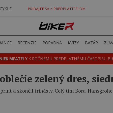
CYKLE
PRIDAJTE SA K PREDPLATITEĽOM
RANCE
RECENZIE
PORADŇA
KVÍZY
BAZÁR
ZĽA
NIEK MEATFLY
K ROČNÉMU PREDPLATNÉMU ČASOPISU BI
 oblečie zelený dres, si
print a skončil trinásty. Celý tím Bora-Hansgroh