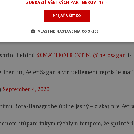
ZOBRAZIŤ VŠETKÝCH PARTNEROV
(1) →
pretože mi spadla reťaz. Bol to mechanický problém, 
PRIJAŤ VŠETKO
 nespadol. Potom už bolo nemožné dostať sa dopredu
VLASTNÉ NASTAVENIA COOKIES
 sprint behind
@MATTEOTRENTIN
,
@petosagan
is 
Trentin, Peter Sagan a virtuellement repris le maill
)
September 4, 2020
tímu Bora-Hansgrohe úplne jasný – získať pre Petra
odnom stúpaní takým rýchlym tempom, že šprintéri za