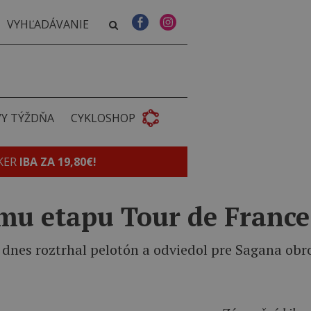
VY TÝŽDŇA
CYKLOSHOP
KER
IBA ZA 19,80€!
edmu etapu Tour de Franc
e dnes roztrhal pelotón a odviedol pre Sagana obr