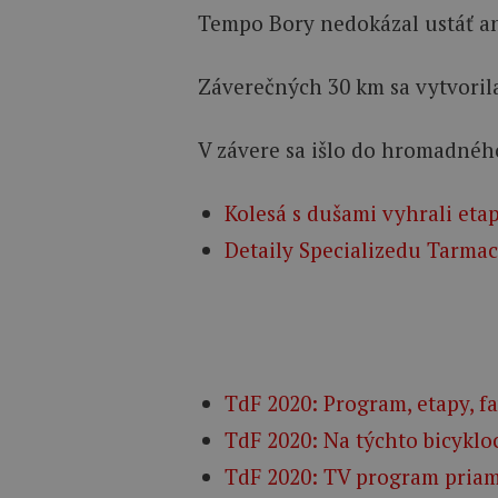
Tempo Bory nedokázal ustáť ani
Záverečných 30 km sa vytvoril
V závere sa išlo do hromadného
Kolesá s dušami vyhrali eta
Detaily Specializedu Tarmac
TdF 2020: Program, etapy, f
TdF 2020: Na týchto bicykloc
TdF 2020: TV program priamy