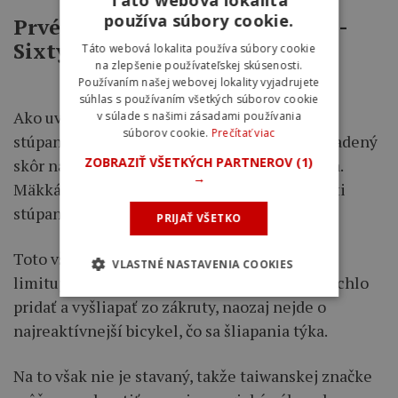
Táto webová lokalita
používa súbory cookie.
Prvé dojmy z jazdy Merida One-
Sixty FR 600
Táto webová lokalita používa súbory cookie
na zlepšenie používateľskej skúsenosti.
Používaním našej webovej lokality vyjadrujete
súhlas s používaním všetkých súborov cookie
Ako uvádza Merida, bicykel nebol stavaný na
v súlade s našimi zásadami používania
súborov cookie.
Prečítať viac
stúpanie, s pružinovým tlmičom, ktorý je vyladený
ZOBRAZIŤ VŠETKÝCH PARTNEROV
(1)
skôr na hladké dopady, než na strmé stúpania.
→
Mäkká zmes a ťažké pneumatiky, tiež ľahkosti
stúpania nepridávajú.
PRIJAŤ VŠETKO
Toto všetko vás do istej miery pri výstupoch
VLASTNÉ NASTAVENIA COOKIES
limituje, taktiež to pocítite ak potrebujete rýchlo
pridať a vyšliapať zo zákruty, naozaj nejde o
najreaktívnejší bicykel, čo sa šliapania týka.
Na to však nie je stavaný, takže taiwanskej značke