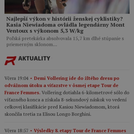
Najlepší výkon v histórii ženskej cyklistiky?
Kasia Niewiadoma ovládla legendárny Mont
Ventoux s výkonom 5,3 W/kg
Poľská pretekárka absolvovala 15,7 km dlhé stúpanie s
priemerným sklonom…
AKTUALITY
Včera 19:04
Demi Vollering ide do žltého dresu po
odvážnom útoku a víťazstve v ôsmej etape Tour de
Vollering dotiahla 6-kilometrové sólo do
France Femmes.
víťazného konca a získala 8-sekundový náskok vo vedení
celkovej klasifikácie pred Kasiou Niewiadomom, ktorá
skončila tretia za Elisou Longo Borghini.
Včera 18:57
Výsledky 8. etapy Tour de France Femmes