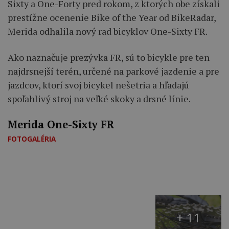
Sixty a One-Forty pred rokom, z ktorých obe získali
prestížne ocenenie Bike of the Year od BikeRadar,
Merida odhalila nový rad bicyklov One-Sixty FR.
Ako naznačuje prezývka FR, sú to bicykle pre ten
najdrsnejší terén, určené na parkové jazdenie a pre
jazdcov, ktorí svoj bicykel nešetria a hľadajú
spoľahlivý stroj na veľké skoky a drsné línie.
Merida One-Sixty FR
FOTOGALÉRIA
+ 11