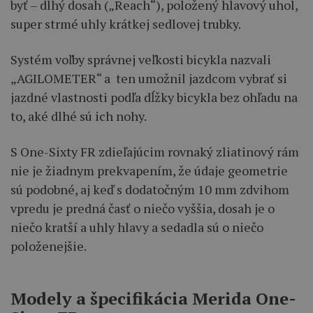
byť – dlhý dosah („Reach“), položený hlavový uhol,
super strmé uhly krátkej sedlovej trubky.
Systém voľby správnej veľkosti bicykla nazvali
„AGILOMETER“ a ten umožnil jazdcom vybrať si
jazdné vlastnosti podľa dĺžky bicykla bez ohľadu na
to, aké dlhé sú ich nohy.
S One-Sixty FR zdieľajúcim rovnaký zliatinový rám
nie je žiadnym prekvapením, že údaje geometrie
sú podobné, aj keď s dodatočným 10 mm zdvihom
vpredu je predná časť o niečo vyššia, dosah je o
niečo kratší a uhly hlavy a sedadla sú o niečo
položenejšie.
Modely a špecifikácia Merida One-