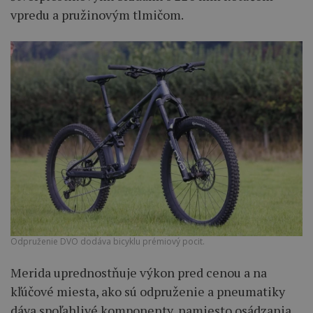
vpredu a pružinovým tlmičom.
Odpruženie DVO dodáva bicyklu prémiový pocit.
Merida uprednostňuje výkon pred cenou a na
kľúčové miesta, ako sú odpruženie a pneumatiky
dáva spoľahlivé komponenty, namiesto osádzania