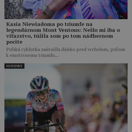
Kasia Niewiadoma po triumfe na
legendárnom Mont Ventoux: Nešlo mi iba o
víťazstvo, túžila som po tom nádhernom
pocite
Poľská cyklistka zaútočila ďaleko pred vrcholom, pričom
k emotívnemu triumfu…
NOVINKY