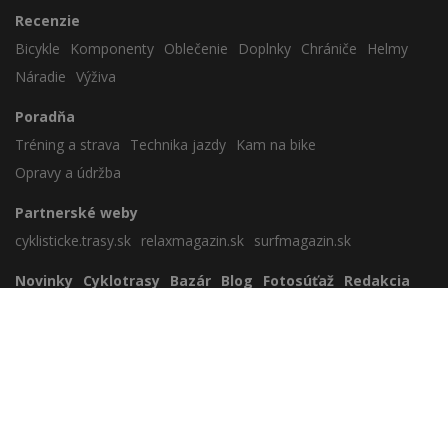
Recenzie
Bicykle
Komponenty
Oblečenie
Doplnky
Chrániče
Helmy
Náradie
Výživa
Poradňa
Tréning a strava
Technika jazdy
Kam na bike
Opravy a údržba
Partnerské weby
cyklisticke.trasy.sk
relaxmagazin.sk
surfmagazin.sk
Novinky
Cyklotrasy
Bazár
Blog
Fotosúťaž
Redakcia
Zavrieť reklamu
Nezaradené
Cookies
Sportmedia s.r.o.
Lamačská cesta 45, 841 03 Bratislava
sportmedia@sportmedia.sk
+421 903 805 059