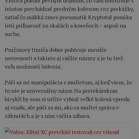
Vidlica pôsobí pevným dojmom, čo vám umožňuje s
istotou prechádzať predným kolesom cez prekážky,
zatiaľ čo mäkká zmes pneumatík Kryptotal ponúka
istú priľnavosť na skalách a koreňoch – aspoň na
suchu.
Pružinový tlmiča dobre pohlcuje menšie
nerovnosti a takisto aj väčšie nárazy a je tu tiež
veľa možností ladenia.
Páči sa mi manipulácia s mulletom, aj keď viem, že
to nie je univerzálny názor. Na pretekárskom
bicykli by som si určite vybral veľké kolesá vpredu
aj vzadu, ale páči sa mi, ako sa mullet správa v
zákrutách a je s ním väčšia zábava.