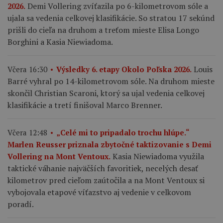
Demi Vollering zvíťazila po 6-kilometrovom sóle a
2026.
ujala sa vedenia celkovej klasifikácie. So stratou 17 sekúnd
prišli do cieľa na druhom a treťom mieste Elisa Longo
Borghini a Kasia Niewiadoma.
Louis
Včera 16:30
Výsledky 6. etapy Okolo Poľska 2026.
Barré vyhral po 14-kilometrovom sóle. Na druhom mieste
skončil Christian Scaroni, ktorý sa ujal vedenia celkovej
klasifikácie a tretí finišoval Marco Brenner.
Včera 12:48
„Celé mi to pripadalo trochu hlúpe.“
Marlen Reusser priznala zbytočné taktizovanie s Demi
Kasia Niewiadoma využila
Vollering na Mont Ventoux.
taktické váhanie najväčších favoritiek, necelých desať
kilometrov pred cieľom zaútočila a na Mont Ventoux si
vybojovala etapové víťazstvo aj vedenie v celkovom
poradí.