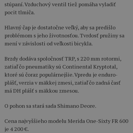
stúpaní. Vzduchový ventil tiež pomáha vyladiť
pocit tlmiča.
Hlavný čap je dostatočne veľký, aby sa predišlo
problémom s jeho životnosťou. Tvrdosť pružiny sa
mení v závislosti od veľkosti bicykla.
Brzdy dodáva spoločnosť TRP, s 220 mm rotormi,
zatiaľ čo pneumatiky sú Continental Kryptotal,
ktoré sú čoraz populárnejšie. Vpredu je enduro-
plášť, verzia v mäkkej zmesi, zatiaľ čo zadná časť
má DH plášť s mäkkou zmesou.
O pohon sa stará sada Shimano Deore.
Cena najvyššieho modelu Merida One-Sixty FR 600
je 4 200 €.