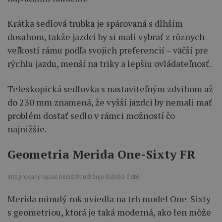
Krátka sedlová trubka je spárovaná s dlhším
dosahom, takže jazdci by si mali vybrať z rôznych
veľkostí rámu podľa svojich preferencií – väčší pre
rýchlu jazdu, menší na triky a lepšiu ovládateľnosť.
Teleskopická sedlovka s nastaviteľným zdvihom až
do 230 mm znamená, že vyšší jazdci by nemali mať
problém dostať sedlo v rámci možností čo
najnižšie.
Geometria Merida One-Sixty FR
Integrovaný lapač nečistôt udržuje ložiská čisté.
Merida minulý rok uviedla na trh model One-Sixty
s geometriou, ktorá je taká moderná, ako len môže