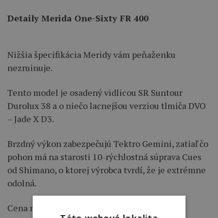
Detaily Merida One-Sixty FR 400
Nižšia špecifikácia Meridy vám peňaženku
nezruinuje.
Tento model je osadený vidlicou SR Suntour
Durolux 38 a o niečo lacnejšou verziou tlmiča DVO
– Jade X D3.
Brzdný výkon zabezpečujú Tektro Gemini, zatiaľ čo
pohon má na starosti 10-rýchlostná súprava Cues
od Shimano, o ktorej výrobca tvrdí, že je extrémne
odolná.
Cena nižšej špecifikácie je 3 360 €.