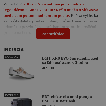
Včera 12:36
Kasia Niewiadoma po triumfe na
legendárnom Mont Ventoux: Nešlo mi iba o víťazstvo,
Poľská cyklistka
túžila som po tom nádhernom pocite.
zaútočila ďaleko pred vrcholom, pričom k emotívnemu
triumfu ju povzbudilo aj nečakané stretnutie s rodičmi
priamo na trati.
Zobraziť viac
INZERCIA
NOVINKY
DMT KR0 EVO Superlight: Keď
sa ľahkosť stane výhodou
409,00
€
INZERCIA
BBB elektrická mini pumpa
BMP-201 BarBank