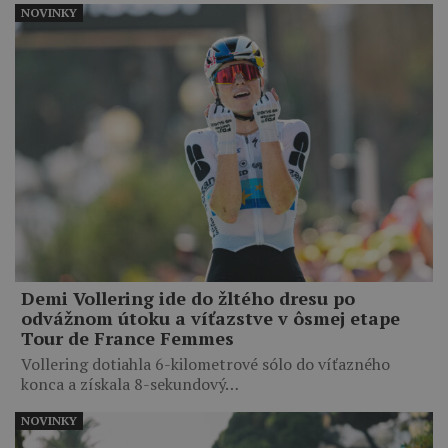
NOVINKY
Demi Vollering ide do žltého dresu po
odvážnom útoku a víťazstve v ôsmej etape
Tour de France Femmes
Vollering dotiahla 6-kilometrové sólo do víťazného
konca a získala 8-sekundový…
NOVINKY