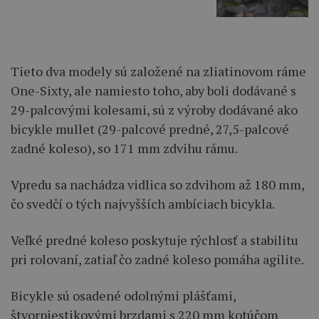
Tieto dva modely sú založené na zliatinovom ráme
One-Sixty, ale namiesto toho, aby boli dodávané s
29-palcovými kolesami, sú z výroby dodávané ako
bicykle mullet (29-palcové predné, 27,5-palcové
zadné koleso), so 171 mm zdvihu rámu.
Vpredu sa nachádza vidlica so zdvihom až 180 mm,
čo svedčí o tých najvyšších ambíciach bicykla.
Veľké predné koleso poskytuje rýchlosť a stabilitu
pri rolovaní, zatiaľ čo zadné koleso pomáha agilite.
Bicykle sú osadené odolnými plášťami,
štvorpiestikovými brzdami s 220 mm kotúčom