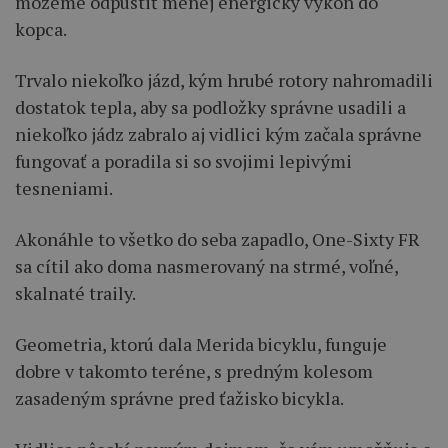
môžeme odpustiť menej energický výkon do
kopca.
Trvalo niekoľko jázd, kým hrubé rotory nahromadili
dostatok tepla, aby sa podložky správne usadili a
niekoľko jádz zabralo aj vidlici kým začala správne
fungovať a poradila si so svojimi lepivými
tesneniami.
Akonáhle to všetko do seba zapadlo, One-Sixty FR
sa cítil ako doma nasmerovaný na strmé, voľné,
skalnaté traily.
Geometria, ktorú dala Merida bicyklu, funguje
dobre v takomto teréne, s predným kolesom
zasadeným správne pred ťažisko bicykla.