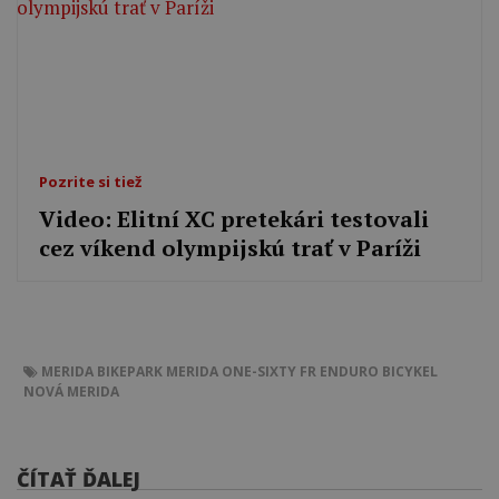
Pozrite si tiež
Video: Elitní XC pretekári testovali
cez víkend olympijskú trať v Paríži
MERIDA
BIKEPARK
MERIDA ONE-SIXTY FR
ENDURO BICYKEL
NOVÁ MERIDA
ČÍTAŤ ĎALEJ