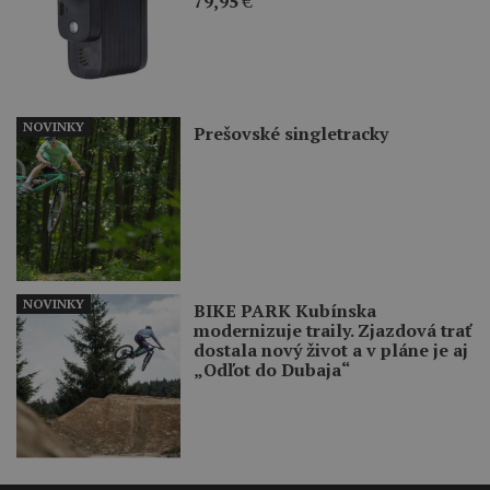
79,95
€
NOVINKY
Prešovské singletracky
NOVINKY
BIKE PARK Kubínska
modernizuje traily. Zjazdová trať
dostala nový život a v pláne je aj
„Odľot do Dubaja“