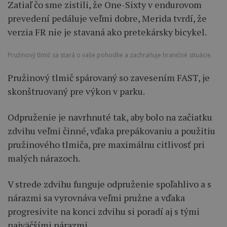
Zatiaľ čo sme zistili, že One-Sixty v endurovom
prevedení pedáluje veľmi dobre, Merida tvrdí, že
verzia FR nie je stavaná ako pretekársky bicykel.
Pružinový tlmič sa stará o vaše pohodlie a zachraňuje hraničné situácie.
Pružinový tlmič spárovaný so zavesením FAST, je
skonštruovaný pre výkon v parku.
Odpruženie je navrhnuté tak, aby bolo na začiatku
zdvihu veľmi činné, vďaka prepákovaniu a použitiu
pružinového tlmiča, pre maximálnu citlivosť pri
malých nárazoch.
V strede zdvihu funguje odpruženie spoľahlivo a s
nárazmi sa vyrovnáva veľmi pružne a vďaka
progresivite na konci zdvihu si poradí aj s tými
najväčšími nárazmi.