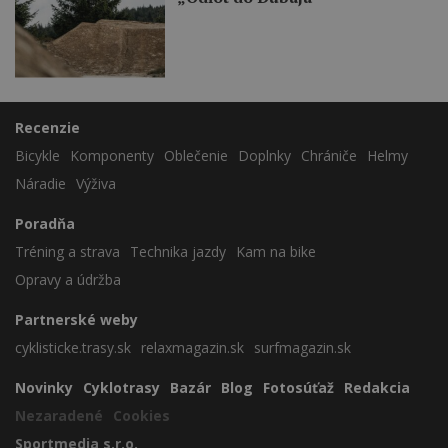
Recenzie
Bicykle
Komponenty
Oblečenie
Doplnky
Chrániče
Helmy
Náradie
Výživa
Poradňa
Tréning a strava
Technika jazdy
Kam na bike
Opravy a údržba
Partnerské weby
cyklisticke.trasy.sk
relaxmagazin.sk
surfmagazin.sk
Novinky
Cyklotrasy
Bazár
Blog
Fotosúťaž
Redakcia
Nezaradené
Cookies
Sportmedia s.r.o.