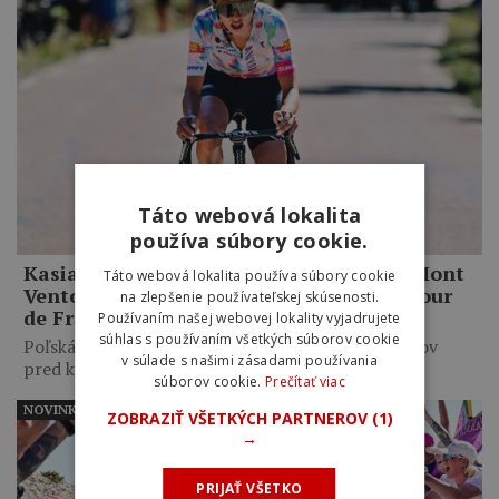
Táto webová lokalita
používa súbory cookie.
Kasia Niewiadoma ovládla legendárny Mont
Táto webová lokalita používa súbory cookie
Ventoux. Po neuveriteľnom výkone na Tour
na zlepšenie používateľskej skúsenosti.
de France Femmes ide do žltého dresu
Používaním našej webovej lokality vyjadrujete
súhlas s používaním všetkých súborov cookie
Poľská pretekárka zaútočila necelých 10 kilometrov
v súlade s našimi zásadami používania
pred koncom etapy a…
súborov cookie.
Prečítať viac
NOVINKY
ZOBRAZIŤ VŠETKÝCH PARTNEROV
(1)
→
PRIJAŤ VŠETKO