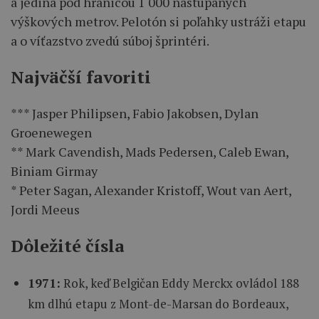
a jediná pod hranicou 1 000 nastúpaných
výškových metrov. Pelotón si poľahky ustráži etapu
a o víťazstvo zvedú súboj šprintéri.
Najväčší favoriti
*** Jasper Philipsen, Fabio Jakobsen, Dylan
Groenewegen
** Mark Cavendish, Mads Pedersen, Caleb Ewan,
Biniam Girmay
* Peter Sagan, Alexander Kristoff, Wout van Aert,
Jordi Meeus
Dôležité čísla
1971:
Rok, keď Belgičan Eddy Merckx ovládol 188
km dlhú etapu z Mont-de-Marsan do Bordeaux,