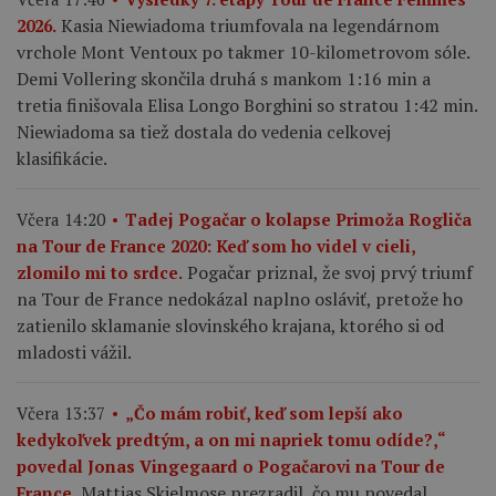
Kasia Niewiadoma triumfovala na legendárnom
2026.
vrchole Mont Ventoux po takmer 10-kilometrovom sóle.
Demi Vollering skončila druhá s mankom 1:16 min a
tretia finišovala Elisa Longo Borghini so stratou 1:42 min.
Niewiadoma sa tiež dostala do vedenia celkovej
klasifikácie.
Včera 14:20
Tadej Pogačar o kolapse Primoža Rogliča
na Tour de France 2020: Keď som ho videl v cieli,
Pogačar priznal, že svoj prvý triumf
zlomilo mi to srdce.
na Tour de France nedokázal naplno osláviť, pretože ho
zatienilo sklamanie slovinského krajana, ktorého si od
mladosti vážil.
Včera 13:37
„Čo mám robiť, keď som lepší ako
kedykoľvek predtým, a on mi napriek tomu odíde?,“
povedal Jonas Vingegaard o Pogačarovi na Tour de
Mattias Skjelmose prezradil, čo mu povedal
France.