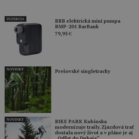
INZERCIA
BBB elektrická mini pumpa
BMP-201 BarBank
79,95
€
NOVINKY
Prešovské singletracky
NOVINKY
BIKE PARK Kubínska
modernizuje traily. Zjazdová trať
dostala nový život a v pláne je aj
„Odľot do Dubaja“