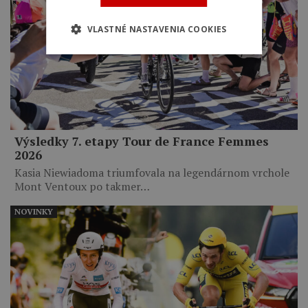
VLASTNÉ NASTAVENIA COOKIES
Výsledky 7. etapy Tour de France Femmes
2026
Kasia Niewiadoma triumfovala na legendárnom vrchole
Mont Ventoux po takmer…
NOVINKY