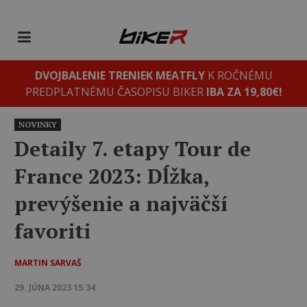
DVOJBALENIE TRENIEK MEATFLY
K ROČNÉMU
PREDPLATNÉMU ČASOPISU BIKER
IBA ZA 19,80€!
NOVINKY
Detaily 7. etapy Tour de
France 2023: Dĺžka,
prevýšenie a najväčší
favoriti
MARTIN SARVAŠ
29. JÚNA 2023 15:34