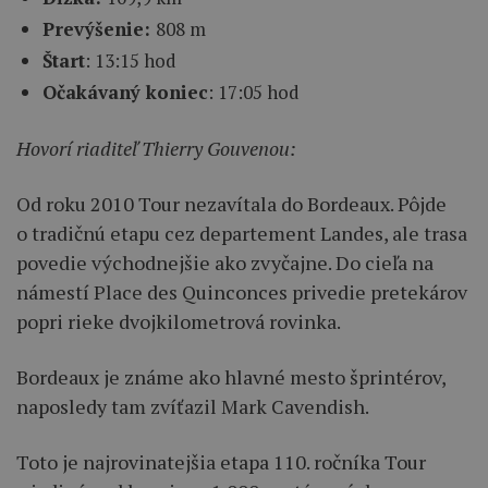
Prevýšenie:
808 m
Štart
: 13:15 hod
Očakávaný koniec
: 17:05 hod
Hovorí riaditeľ Thierry Gouvenou:
Od roku 2010 Tour nezavítala do Bordeaux. Pôjde
o tradičnú etapu cez departement Landes, ale trasa
povedie východnejšie ako zvyčajne. Do cieľa na
námestí Place des Quinconces privedie pretekárov
popri rieke dvojkilometrová rovinka.
Bordeaux je známe ako hlavné mesto šprintérov,
naposledy tam zvíťazil Mark Cavendish.
Toto je najrovinatejšia etapa 110. ročníka Tour