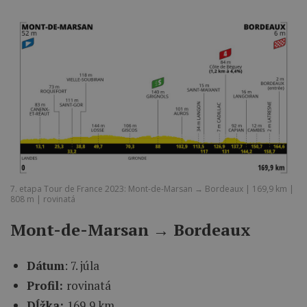
7. etapa Tour de France 2023: Mont-de-Marsan → Bordeaux | 169,9 km |
808 m | rovinatá
Mont-de-Marsan → Bordeaux
Dátum
: 7. júla
Profil:
rovinatá
Dĺžka:
169,9 km