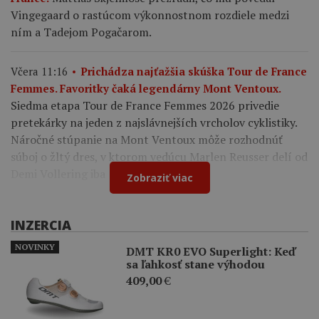
Vingegaard o rastúcom výkonnostnom rozdiele medzi
ním a Tadejom Pogačarom.
Včera 11:16
Prichádza najťažšia skúška Tour de France
Femmes. Favoritky čaká legendárny Mont Ventoux.
Siedma etapa Tour de France Femmes 2026 privedie
pretekárky na jeden z najslávnejších vrcholov cyklistiky.
Náročné stúpanie na Mont Ventoux môže rozhodnúť
súboj o žltý dres, v ktorom vedúcu Marlen Reusser delí od
Demi Vollering iba 12 sekúnd.
Zobraziť viac
INZERCIA
NOVINKY
DMT KR0 EVO Superlight: Keď
sa ľahkosť stane výhodou
409,00
€