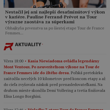
Nestačil jej ani najlepší desaťminútový výkon
v kariére. Pauline Ferrand-Prévot na Tour
výrazne zaostáva za súperkami
Obhajkyňa prvenstva sa po šiestej etape Tour de France
Femmes…
AKTUALITY
Včera 18:00
Kasia Niewiadoma ovládla legendárny
Mont Ventoux. Po neuveriteľnom výkone na Tour de
Poľská pretekárka
France Femmes ide do žltého dresu.
zaútočila necelých 10 kilometrov pred koncom etapy a až
do cieľa zvyšovala náskok pred prenasledovateľkami. Na
druhom mieste skončila Demi Vollering a tretia finišovala
Elisa Longo Borghini.
Včera 17:46
Výsledky 7. etapy Tour de France Femmes