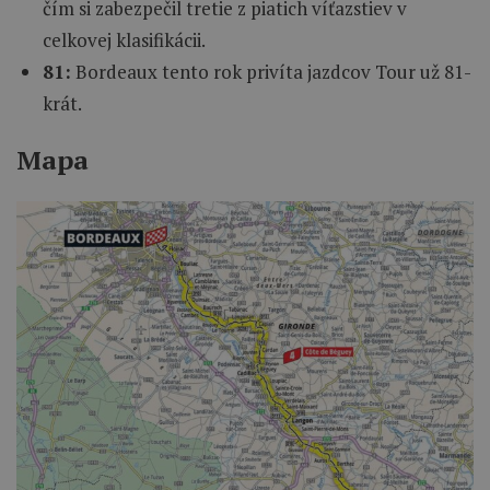
čím si zabezpečil tretie z piatich víťazstiev v
celkovej klasifikácii.
81:
Bordeaux tento rok privíta jazdcov Tour už 81-
krát.
Mapa