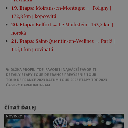
19. Etapa:
Moirans-en-Montagne → Poligny |
172,8 km | kopcovitá
20. Etapa:
Belfort → Le Markstein | 133,5 km |
horská
21. Etapa:
Saint-Quentin-en-Yvelines → Paríž |
115,1 km | rovinatá
DĹŽKA
PROFIL
TDF
FAVORITI
NAJVÄČŠÍ FAVORITI
DETAILY ETAPY
TOUR DE FRANCE
PREVÝŠENIE
TOUR
TOUR DE FRANCE 2023
DÁTUM
TOUR 2023
ETAPY
TDF 2023
ČASOVÝ HARMONOGRAM
ČÍTAŤ ĎALEJ
NOVINKY