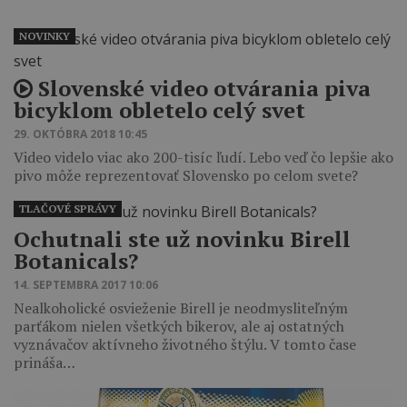
NOVINKY
Slovenské video otvárania piva
bicyklom obletelo celý svet
29. OKTÓBRA 2018 10:45
Video videlo viac ako 200-tisíc ľudí. Lebo veď čo lepšie ako
pivo môže reprezentovať Slovensko po celom svete?
TLAČOVÉ SPRÁVY
Ochutnali ste už novinku Birell
Botanicals?
14. SEPTEMBRA 2017 10:06
Nealkoholické osvieženie Birell je neodmysliteľným
parťákom nielen všetkých bikerov, ale aj ostatných
vyznávačov aktívneho životného štýlu. V tomto čase
prináša…