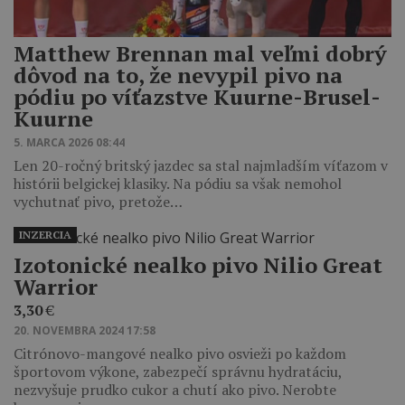
Matthew Brennan mal veľmi dobrý
dôvod na to, že nevypil pivo na
pódiu po víťazstve Kuurne-Brusel-
Kuurne
5. MARCA 2026 08:44
Len 20-ročný britský jazdec sa stal najmladším víťazom v
histórii belgickej klasiky. Na pódiu sa však nemohol
vychutnať pivo, pretože…
INZERCIA
Izotonické nealko pivo Nilio Great
Warrior
3,30
€
20. NOVEMBRA 2024 17:58
Citrónovo-mangové nealko pivo osvieži po každom
športovom výkone, zabezpečí správnu hydratáciu,
nezvyšuje prudko cukor a chutí ako pivo. Nerobte