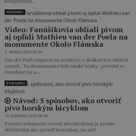
kompromisy…
NOVINKY
Video: Fanúšikovia obliali pivom
aj opľuli Mathieu van der Poela na
monumente Okolo Flámska
3. APRÍLA 2024 10:56
Van der Poel reagoval na incidenty s divákmi bez väčších
emócií: "Na Kwaremonte boli nejaké lejaky," povedal so
žmurknutím a…
PORADŇA
Návod: 5 spôsobov, ako otvoriť
pivo horským bicyklom
15. JANUÁRA 2020 08:40
Pretože schopnosť otvoriť pivo bicyklom je predsa
dôležitejšia ako spraviť bunnyhop, no nie?