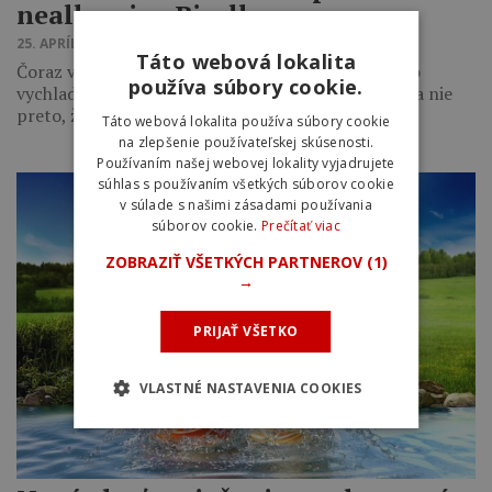
nealko pivo Birell
25. APRÍLA 2016 21:09
Táto webová lokalita
Čoraz viac Slovákov siaha po orosenom krígli alebo
používa súbory cookie.
vychladenej plechovke nealko piva či nealko radlera nie
preto, že nemôžu piť,…
Táto webová lokalita používa súbory cookie
na zlepšenie používateľskej skúsenosti.
Používaním našej webovej lokality vyjadrujete
súhlas s používaním všetkých súborov cookie
v súlade s našimi zásadami používania
súborov cookie.
Prečítať viac
ZOBRAZIŤ VŠETKÝCH PARTNEROV
(1)
→
PRIJAŤ VŠETKO
VLASTNÉ NASTAVENIA COOKIES