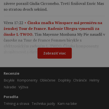
závere porazil Giulia Cicconeho. Tretí finišoval Enric Mas
so stratou dvoch sekúnd.
Včera 17:22
Čínska značka Winspace má premiéru na
ženskej Tour de France. Radenie Ultegra vymenili za
Tím Mayenne Monbana My Pie nasadil v
čínske L-TWOO.
časovke na Tour de France Femmes bicykle s
elektronickým radením L-TWOO. Čínske komponenty
skombinoval s dielmi Shimano a Cybrei.
Zobraziť viac
Recenzie
Bicykle
Komponenty
Oblečenie
Doplnky
Chrániče
Helmy
Náradie
Výživa
Poradňa
Tréning a strava
Technika jazdy
Kam na bike