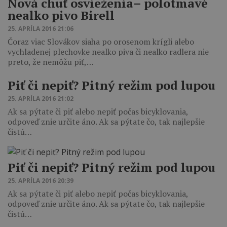
Nová chuť osvieženia– polotmavé
nealko pivo Birell
25. APRÍLA 2016 21:06
Čoraz viac Slovákov siaha po orosenom krígli alebo
vychladenej plechovke nealko piva či nealko radlera nie
preto, že nemôžu piť,…
Piť či nepiť? Pitný režim pod lupou
25. APRÍLA 2016 21:02
Ak sa pýtate či piť alebo nepiť počas bicyklovania,
odpoveď znie určite áno. Ak sa pýtate čo, tak najlepšie
čistú…
Piť či nepiť? Pitný režim pod lupou
25. APRÍLA 2016 20:39
Ak sa pýtate či piť alebo nepiť počas bicyklovania,
odpoveď znie určite áno. Ak sa pýtate čo, tak najlepšie
čistú…