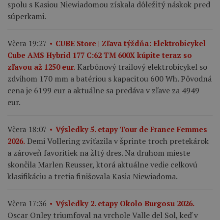
spolu s Kasiou Niewiadomou získala dôležitý náskok pred
súperkami.
Včera 19:27
CUBE Store | Zľava týždňa: Elektrobicykel
Cube AMS Hybrid 177 C:62 TM 600X kúpite teraz so
Karbónový trailový elektrobicykel so
zľavou až 1250 eur.
zdvihom 170 mm a batériou s kapacitou 600 Wh. Pôvodná
cena je 6199 eur a aktuálne sa predáva v zľave za 4949
eur.
Včera 18:07
Výsledky 5. etapy Tour de France Femmes
Demi Vollering zvíťazila v šprinte troch pretekárok
2026.
a zároveň favoritiek na žltý dres. Na druhom mieste
skončila Marlen Reusser, ktorá aktuálne vedie celkovú
klasifikáciu a tretia finišovala Kasia Niewiadoma.
Včera 17:36
Výsledky 2. etapy Okolo Burgosu 2026.
Oscar Onley triumfoval na vrchole Valle del Sol, keď v