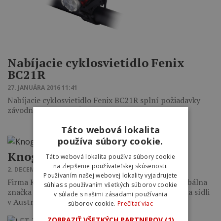
Nabíjacie cyklosvietidlo Fenix
BC21R
27. JANUÁRA 2016 11:41
Nabíjacie cyklosvietidlo Fenix BC21R splní požiadavky
závodných aj rekreačných cyklistov.
Táto webová lokalita
používa súbory cookie.
Knog Blinder
Táto webová lokalita používa súbory cookie
na zlepšenie používateľskej skúsenosti.
2. DECEMBRA 2015 00:07
Používaním našej webovej lokality vyjadrujete
Firma Knog založená v marci 2003 je jedinečná globálna
súhlas s používaním všetkých súborov cookie
značka vyrábajúca cyklistické svetlá a zámky. Značka sídli
v súlade s našimi zásadami používania
v Austrálii a…
súborov cookie.
Prečítať viac
ZOBRAZIŤ VŠETKÝCH PARTNEROV
(1)