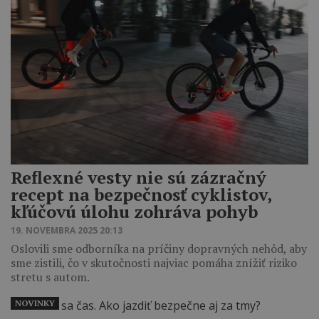
Reflexné vesty nie sú zázračný
recept na bezpečnosť cyklistov,
kľúčovú úlohu zohráva pohyb
19. NOVEMBRA 2025 20:13
Oslovili sme odborníka na príčiny dopravných nehôd, aby
sme zistili, čo v skutočnosti najviac pomáha znížiť riziko
stretu s autom.
NOVINKY