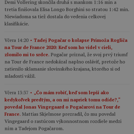
Demi Vollering skončila druhá s mankom 1:16 min a
tretia finišovala Elisa Longo Borghini so stratou 1:42 min.
Niewiadoma sa tiež dostala do vedenia celkovej
klasifikácie.
Včera 14:20
Tadej Pogačar o kolapse Primoža Rogliča
na Tour de France 2020: Keď som ho videl v cieli,
Pogačar priznal, že svoj prvý triumf
zlomilo mi to srdce.
na Tour de France nedokázal naplno osláviť, pretože ho
zatienilo sklamanie slovinského krajana, ktorého si od
mladosti vážil.
Včera 13:37
„Čo mám robiť, keď som lepší ako
kedykoľvek predtým, a on mi napriek tomu odíde?,“
povedal Jonas Vingegaard o Pogačarovi na Tour de
Mattias Skjelmose prezradil, čo mu povedal
France.
Vingegaard o rastúcom výkonnostnom rozdiele medzi
ním a Tadejom Pogačarom.