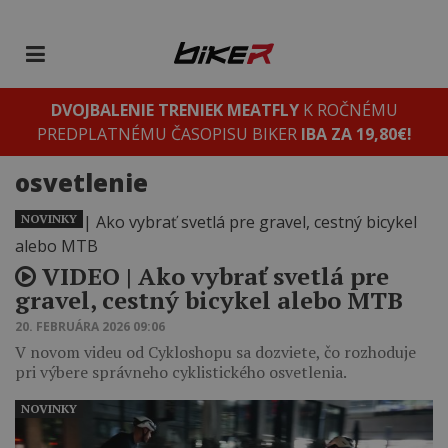
DVOJBALENIE TRENIEK MEATFLY
K ROČNÉMU
PREDPLATNÉMU ČASOPISU BIKER
IBA ZA 19,80€!
osvetlenie
NOVINKY
VIDEO | Ako vybrať svetlá pre
gravel, cestný bicykel alebo MTB
20. FEBRUÁRA 2026 09:06
V novom videu od Cykloshopu sa dozviete, čo rozhoduje
pri výbere správneho cyklistického osvetlenia.
NOVINKY