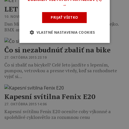
→
LET THE LIGHT FLOW
10. NOVEMBRA 2015 13:49
PRIJAŤ VŠETKO
Dan Miler nedávno natočil toto pekné svetelné videjko.
BMX artová záležitost...
VLASTNÉ NASTAVENIA COOKIES
Čo si nezabudnúť zbaliť na bike
27. OKTÓBRA 2015 23:19
Čo si zbaliť na bicykel? Celé leto jazdíte s lepením,
pumpou, vetrovkou a presne vtedy, keď sa rozhodnete
vyjsť si…
Kapesní svítilna Fenix E20
27. OKTÓBRA 2015 14:06
Kapesní svítilnu Fenix E20 oceníte coby výkonné a
spolehlivé cyklosvětlo za rozumnou cenu