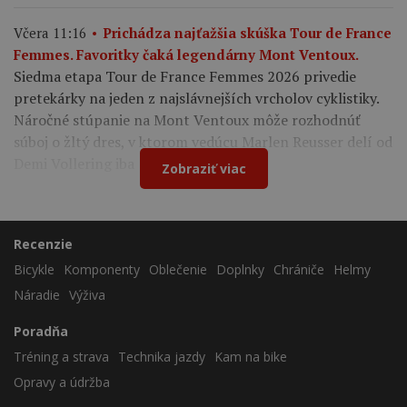
Včera 11:16
Prichádza najťažšia skúška Tour de France
Femmes. Favoritky čaká legendárny Mont Ventoux.
Siedma etapa Tour de France Femmes 2026 privedie
pretekárky na jeden z najslávnejších vrcholov cyklistiky.
Náročné stúpanie na Mont Ventoux môže rozhodnúť
súboj o žltý dres, v ktorom vedúcu Marlen Reusser delí od
Demi Vollering iba 12 sekúnd.
Zobraziť viac
Recenzie
Bicykle
Komponenty
Oblečenie
Doplnky
Chrániče
Helmy
Náradie
Výživa
Poradňa
Tréning a strava
Technika jazdy
Kam na bike
Opravy a údržba