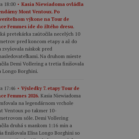
a 18:00
Kasia Niewiadoma ovládla
endárny Mont Ventoux. Po
veriteľnom výkone na Tour de
nce Femmes ide do žltého dresu.
ká pretekárka zaútočila necelých 10
ometrov pred koncom etapy a až do
a zvyšovala náskok pred
nasledovateľkami. Na druhom mieste
čila Demi Vollering a tretia finišovala
a Longo Borghini.
a 17:46
Výsledky 7. etapy Tour de
Kasia Niewiadoma
nce Femmes 2026.
umfovala na legendárnom vrchole
t Ventoux po takmer 10-
ometrovom sóle. Demi Vollering
nčila druhá s mankom 1:16 min a
ia finišovala Elisa Longo Borghini so