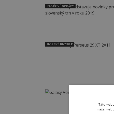
TLAČOVÉ SPRÁVY
HORSKÉ BICYKLE
Táto webo
našej webo