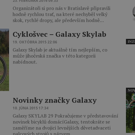
23. FEBRUÁRA 2016 09:33
Organizátoři si pro nás v Bratislavě připravili
hodně rychlou trať, na které nechyběl velký
skok, rychlé dropy, ale především hodně…
Cyklošvec – Galaxy Skylab
INZ
19. OKTÓBRA 2015 22:06
Galaxy Skylab je aktuálně tím nejlepším, co
může jihočeská značka v této kategorii
nabídnout.
NOV
Novinky značky Galaxy
10. JÚNA 2015 17:34
Galaxy SKYLAB 29 Pokračujeme v představování
novinek bicyklů domácíGalaxy, tentokráte se
zaměříme na dvojici levnějších děvetadvaceti
palcových strojů s názvem…