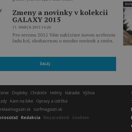
NOV
Zmeny a novinky v kolekcii
GALAXY 2015
11. MARCA 2015 14:20
Pro sezonu 2015 Vám nabízíme novou ucelenou
řadu kol, obohacenou o mnoho novinek a změn.
ĎALEJ
čenie
Doplnky
Chrániče
Helmy
Náradie
Výživa
azdy
Kam na bike
Opravy a údržba
relaxmagazin.sk
surfmagazin.sk
otosúťaž
Redakcia
Nezaradené
Cookies