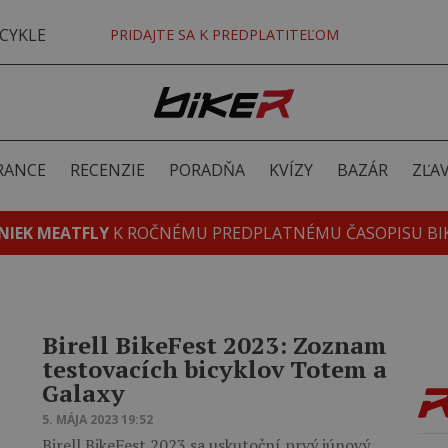
CYKLE
PRIDAJTE SA K PREDPLATITEĽOM
RANCE
RECENZIE
PORADŇA
KVÍZY
BAZÁR
ZĽA
NIEK MEATFLY
K ROČNÉMU PREDPLATNÉMU ČASOPISU BI
Birell BikeFest 2023: Zoznam
testovacích bicyklov Totem a
Galaxy
5. MÁJA 2023 19:52
Birell BikeFest 2023 sa uskutoční prvý júnový