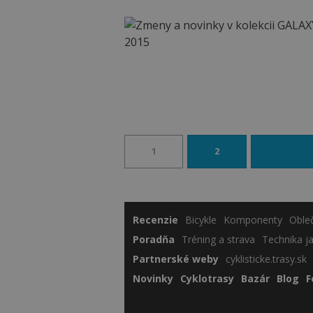
1
2
Recenzie
Bicykle
Komponenty
Oble
Poradňa
Tréning a strava
Technika j
Partnerské weby
cyklisticke.trasy.sk
Novinky
Cyklotrasy
Bazár
Blog
F