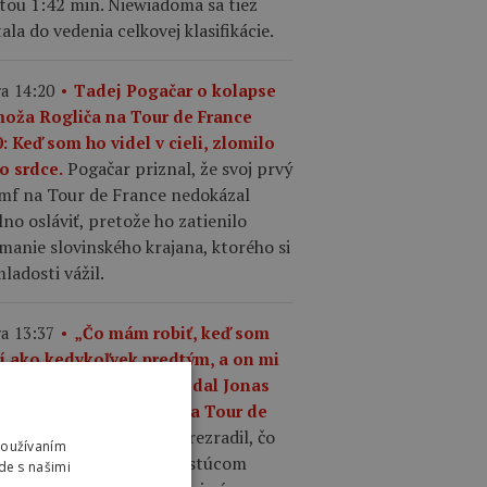
tou 1:42 min. Niewiadoma sa tiež
ala do vedenia celkovej klasifikácie.
a 14:20
Tadej Pogačar o kolapse
moža Rogliča na Tour de France
: Keď som ho videl v cieli, zlomilo
Pogačar priznal, že svoj prvý
o srdce.
umf na Tour de France nedokázal
no osláviť, pretože ho zatienilo
manie slovinského krajana, ktorého si
ladosti vážil.
a 13:37
„Čo mám robiť, keď som
ší ako kedykoľvek predtým, a on mi
riek tomu odíde?,“ povedal Jonas
gegaard o Pogačarovi na Tour de
Mattias Skjelmose prezradil, čo
nce.
Používaním
povedal Vingegaard o rastúcom
de s našimi