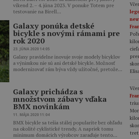
Včer
víkend 2. – 4. júna 2023. V ponuke Totem pre
testovanie na Birell…
leg
neu
Galaxy ponúka detské
Fra
bicykle s novými rámami pre
Poľs
rok 2020
kil
cieľ
23. JÚNA 2020 14:05
pre
Galaxy pravidelne inovuje svoje modely bicyklov
a výnimkou nie sú ani detské bicykle. Možnosť
skon
modernizovať rám býva vždy užitočné, pretože…
Elis
Včer
Galaxy prichádza s
Fra
množstvom zábavy vďaka
tri
BMX novinkám
Mon
11. MÁJA 2020 11:04
kil
BMX bicykle sa tešia stálej popularite bez ohľadu
sko
na okolité cyklistické trendy. A napriek tomu
tret
minimum domácich výrobcov zaraďuje tento…