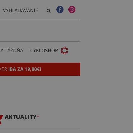
VY TÝŽDŇA
CYKLOSHOP
KER
IBA ZA 19,80€!
AKTUALITY