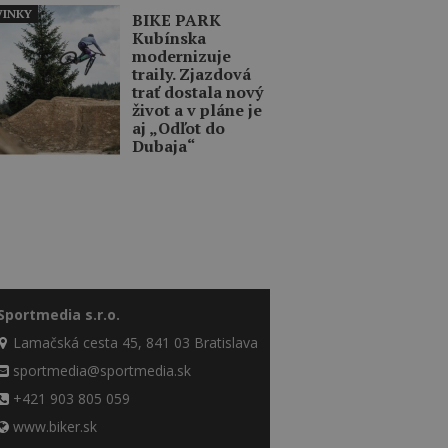
INKY
BIKE PARK
Kubínska
modernizuje
traily. Zjazdová
trať dostala nový
život a v pláne je
aj „Odľot do
Dubaja“
Sportmedia s.r.o.
Lamačská cesta 45, 841 03 Bratislava
sportmedia@sportmedia.sk
+421 903 805 059
www.biker.sk