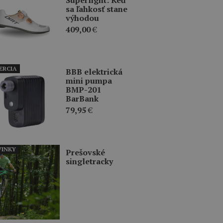
sa ľahkosť stane
výhodou
409,00
€
ERCIA
BBB elektrická
mini pumpa
BMP-201
BarBank
79,95
€
INKY
Prešovské
singletracky