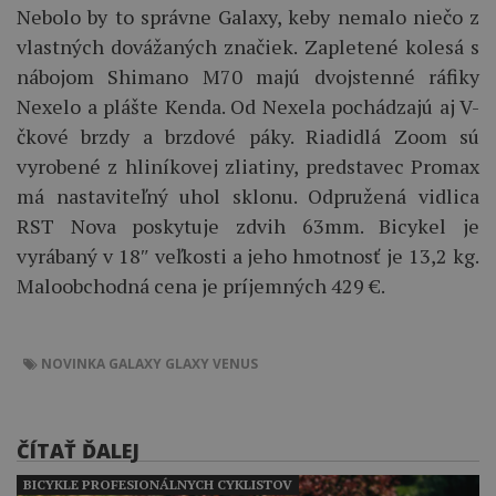
Nebolo by to správne Galaxy, keby nemalo niečo z
vlastných dovážaných značiek. Zapletené kolesá s
nábojom Shimano M70 majú dvojstenné ráfiky
Nexelo a plášte Kenda. Od Nexela pochádzajú aj V-
čkové brzdy a brzdové páky. Riadidlá Zoom sú
vyrobené z hliníkovej zliatiny, predstavec Promax
má nastaviteľný uhol sklonu. Odpružená vidlica
RST Nova poskytuje zdvih 63mm. Bicykel je
vyrábaný v 18″ veľkosti a jeho hmotnosť je 13,2 kg.
Maloobchodná cena je príjemných 429 €.
NOVINKA
GALAXY
GLAXY VENUS
ČÍTAŤ ĎALEJ
BICYKLE PROFESIONÁLNYCH CYKLISTOV