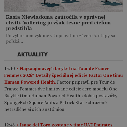
Kasia Niewiadoma zaútočila v správnej
chvíli, Vollering ju však tesne pred cieľom
predstihla
Po výbornom výkone v kopcovitom závere 5. etapy sa
poľská…
AKTUALITY
13:10
Najzaujímavejší bicykel na Tour de France
Femmes 2026? Detaily špeciálnej edície Factor One tímu
Factor pripravil pre Tour de
Human Powered Health.
France Femmes dve limitované edície aero modelu One.
Bicykle tímu Human Powered Health zdobia postavičky
SpongeBob SquarePants a Patrick Star zobrazené
netradične aj s ich anatómiou.
12:46
Isaac del Toro zostane v tíme UAE Emirates-