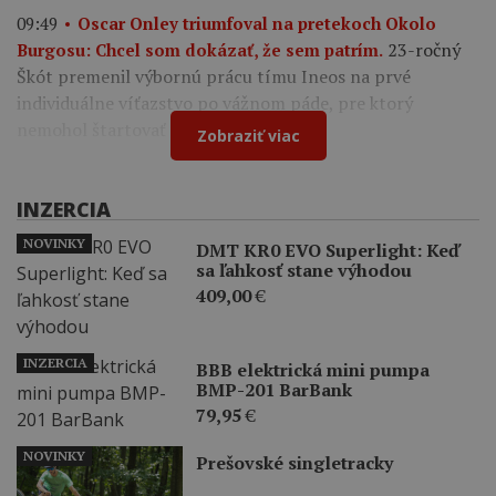
09:49
Oscar Onley triumfoval na pretekoch Okolo
23-ročný
Burgosu: Chcel som dokázať, že sem patrím.
Škót premenil výbornú prácu tímu Ineos na prvé
individuálne víťazstvo po vážnom páde, pre ktorý
nemohol štartovať na Tour de France.
Zobraziť viac
INZERCIA
NOVINKY
DMT KR0 EVO Superlight: Keď
sa ľahkosť stane výhodou
409,00
€
INZERCIA
BBB elektrická mini pumpa
BMP-201 BarBank
79,95
€
NOVINKY
Prešovské singletracky