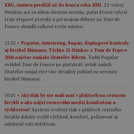
22-ročný
XRG, zmluvu predĺžil až do konca roka 2031.
Mexičan má za sebou životnú sezónu, počas ktorej vyhral
troje etapové preteky a pri svojom debute na Tour de
France obsadil celkové tretie miesto.
12:32
Pogačar, Armstrong, Sagan, dopingové kontroly
aj bicykel Shimano. Týchto 21 článkov z Tour de France
Tadej Pogačar
2026 najviac zaujalo čitateľov Bikeru.
ovládol Tour de France po piatykrát, avšak našich
čitateľov zaujal ešte viac detailný pohľad na servisný
bicykel Shimano.
10:01
Aký tlak by ste mali mať v plášťoch na cestnom
bicykli a ako nájsť rovnováhu medzi komfortom a
Správne zvolený tlak v plášťoch cestného
rýchlosťou?
bicykla dokáže zvýšiť rýchlosť, komfort, priľnavosť aj
odolnosť voči defektom.