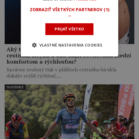
ZOBRAZIŤ VŠETKÝCH PARTNEROV
(1)
→
PRIJAŤ VŠETKO
VLASTNÉ NASTAVENIA COOKIES
Aký tlak by ste mali mať v plášťoch na
cestnom bicykli a ako nájsť rovnováhu medzi
komfortom a rýchlosťou?
Správne zvolený tlak v plášťoch cestného bicykla
dokáže zvýšiť rýchlosť,…
NOVINKY