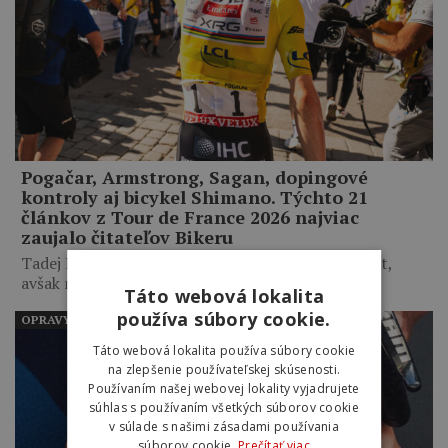
Pogačar, Armstrong, Sagan, dopingové
kontroly aj bicykel Shimano. Týchto 21
článkov z Tour de France 2026 najviac
zaujalo čitateľov Bikeru
Tadej Pogačar ovládol Tour de France po piatykrát,
avšak našich…
Táto webová lokalita
používa súbory cookie.
OPRAVY A ÚDRŽBA
Táto webová lokalita používa súbory cookie
na zlepšenie používateľskej skúsenosti.
Používaním našej webovej lokality vyjadrujete
súhlas s používaním všetkých súborov cookie
v súlade s našimi zásadami používania
súborov cookie.
Prečítať viac