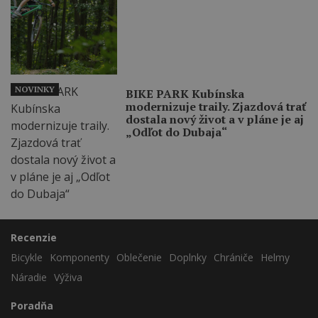
NOVINKY
BIKE PARK Kubínska
modernizuje traily. Zjazdová trať
dostala nový život a v pláne je aj
„Odľot do Dubaja“
Recenzie
Bicykle
Komponenty
Oblečenie
Doplnky
Chrániče
Helmy
Náradie
Výživa
Poradňa