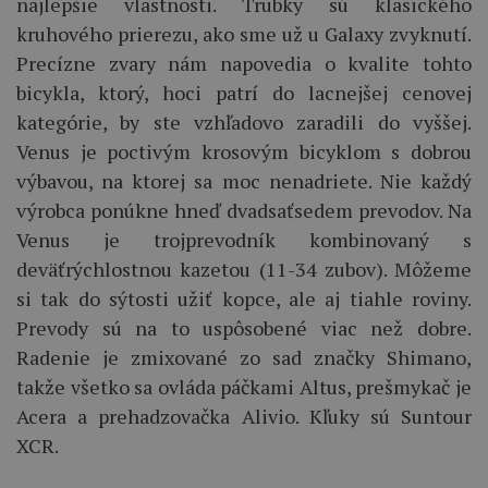
najlepšie vlastnosti. Trubky sú klasického
kruhového prierezu, ako sme už u Galaxy zvyknutí.
Precízne zvary nám napovedia o kvalite tohto
bicykla, ktorý, hoci patrí do lacnejšej cenovej
kategórie, by ste vzhľadovo zaradili do vyššej.
Venus je poctivým krosovým bicyklom s dobrou
výbavou, na ktorej sa moc nenadriete. Nie každý
výrobca ponúkne hneď dvadsaťsedem prevodov. Na
Venus je trojprevodník kombinovaný s
deväťrýchlostnou kazetou (11-34 zubov). Môžeme
si tak do sýtosti užiť kopce, ale aj tiahle roviny.
Prevody sú na to uspôsobené viac než dobre.
Radenie je zmixované zo sad značky Shimano,
takže všetko sa ovláda páčkami Altus, prešmykač je
Acera a prehadzovačka Alivio. Kľuky sú Suntour
XCR.