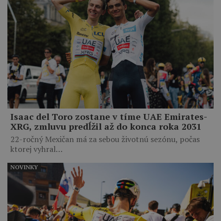
Isaac del Toro zostane v tíme UAE Emirates-
XRG, zmluvu predĺžil až do konca roka 2031
22-ročný Mexičan má za sebou životnú sezónu, počas
ktorej vyhral…
NOVINKY