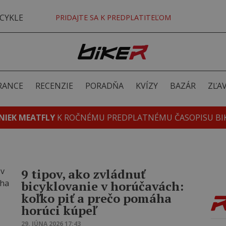
CYKLE
PRIDAJTE SA K PREDPLATITEĽOM
RANCE
RECENZIE
PORADŇA
KVÍZY
BAZÁR
ZĽA
NIEK MEATFLY
K ROČNÉMU PREDPLATNÉMU ČASOPISU BI
9 tipov, ako zvládnuť
bicyklovanie v horúčavách:
koľko piť a prečo pomáha
horúci kúpeľ
29. JÚNA 2026 17:43