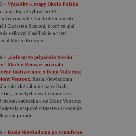
0
Výsledky 6. etapy Okolo Poľska
Louis Barré vyhral po 14-
.
ometrovom sóle. Na druhom mieste
čil Christian Scaroni, ktorý sa ujal
nia celkovej klasifikácie a tretí
šoval Marco Brenner.
8
„Celé mi to pripadalo trochu
pe.“ Marlen Reusser priznala
točné taktizovanie s Demi Vollering
Kasia Niewiadoma
Mont Ventoux.
ila taktické váhanie najväčších
ritiek, necelých desať kilometrov
d cieľom zaútočila a na Mont Ventoux
ybojovala etapové víťazstvo aj vedenie
elkovom poradí.
6
Kasia Niewiadoma po triumfe na