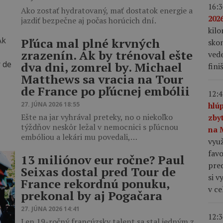
16:3
Ako zostať hydratovaný, mať dostatok energie a
2026
jazdiť bezpečne aj počas horúcich dní.
kil
Pľúca mal plné krvných
skon
zrazenín. Ak by trénoval ešte
vede
dva dni, zomrel by. Michael
fini
Matthews sa vracia na Tour
de France po pľúcnej embólii
12:4
27. JÚNA 2026 18:55
hlú
Ešte na jar vyhrával preteky, no o niekoľko
zby
týždňov neskôr ležal v nemocnici s pľúcnou
na 
embóliou a lekári mu povedali,…
využ
favo
13 miliónov eur ročne? Paul
pre
Seixas dostal pred Tour de
si v
France rekordnú ponuku,
v c
prekonal by aj Pogačara
27. JÚNA 2026 14:41
12:3
Len 19-ročný francúzsky talent sa stal jedným z