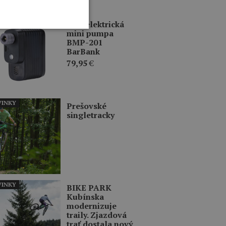
ERCIA
BBB elektrická
mini pumpa
BMP-201
BarBank
79,95
€
INKY
Prešovské
singletracky
INKY
BIKE PARK
Kubínska
modernizuje
traily. Zjazdová
trať dostala nový