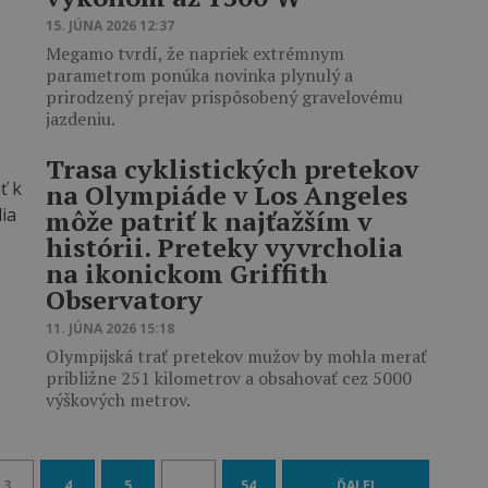
15. JÚNA 2026 12:37
Megamo tvrdí, že napriek extrémnym
parametrom ponúka novinka plynulý a
prirodzený prejav prispôsobený gravelovému
jazdeniu.
Trasa cyklistických pretekov
na Olympiáde v Los Angeles
môže patriť k najťažším v
histórii. Preteky vyvrcholia
na ikonickom Griffith
Observatory
11. JÚNA 2026 15:18
Olympijská trať pretekov mužov by mohla merať
približne 251 kilometrov a obsahovať cez 5000
výškových metrov.
3
4
5
…
54
ĎALEJ