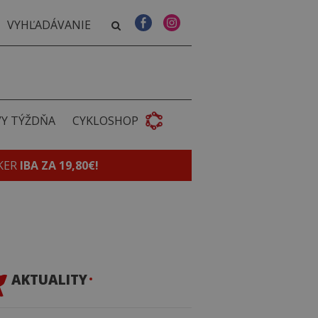
VY TÝŽDŇA
CYKLOSHOP
KER
IBA ZA 19,80€!
AKTUALITY