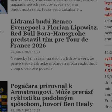
leg
najžiadanejších jazdcov sveta a o jeho
iba 
budúcnosti sa už teraz vedú zákulisné…
nád
Lídrami budú Remco
zaút
Evenepoel a Florian Lipowitz.
emo
Red Bull Bora-Hansgrohe
neča
predstavil tím pre Tour de
trat
France 2026
26. JÚNA 2026 15:24
12:2
Nemecký tím stavil na dvojicu lídrov a verí, že
cyk
práve široké taktické možnosti môžu rozhodnúť
leg
v boji o celkové poradie.
5,3
15,
skl
Pogačara prirovnal k
min
Armstrongovi. Môže prerásť
km/h
cyklistiku podobným
Fra
spôsobom, hovorí Ben Healy
dres
25. JÚNA 2026 17:53