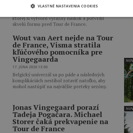
18. JÚNA 2026 09:30
VLASTNÉ NASTAVENIA COOKIES
Slovinec predviedol ďalšiu dominantnú jazdu, po
INZ
ktorej si vytvoril výrazný náskok a potvrdil
skvelú formu pred Tour de France.
Wout van Aert nejde na Tour
de France, Visma stratila
kľúčového pomocníka pre
Vingegaarda
NOV
17. JÚNA 2026 13:00
Belgický univerzál sa po páde a následných
komplikáciách nestihol zotaviť natoľko, aby
mohol nastúpiť na najväčšie preteky sezóny.
Jonas Vingegaard porazí
NOV
Tadeja Pogačara. Michael
Storer čaká prekvapenie na
Tour de France