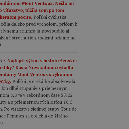
endárnom Mont Ventoux: Nešlo mi
o víťazstvo, túžila som po tom
Poľská cyklistka
hernom pocite.
očila ďaleko pred vrcholom, pričom k
tívnemu triumfu ju povzbudilo aj
kané stretnutie s rodičmi priamo na
i.
3
Najlepší výkon v histórii ženskej
listiky? Kasia Niewiadoma ovládla
endárny Mont Ventoux s výkonom
Poľská pretekárka absolvovala
 W/kg.
7 km dlhé stúpanie s priemerným
onom 8,8 % v rekordnom čase 55:22
úty a s priemernou rýchlosťou 16,5
. Po víťazstve siedmej etapy Tour de
nce Femmes sa obliekla do žltého
u.