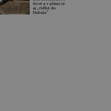
život a v pláne je
aj „Odľot do
Dubaja“