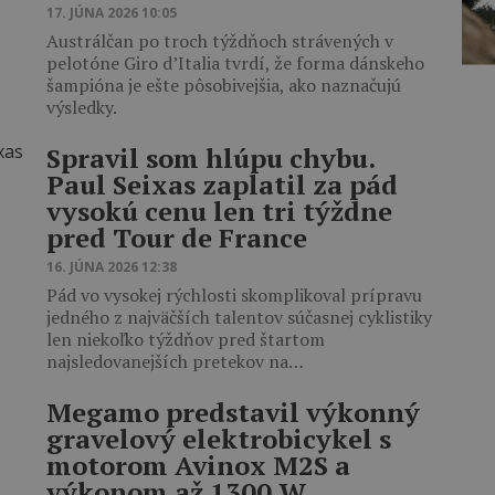
17. JÚNA 2026 10:05
Austrálčan po troch týždňoch strávených v
pelotóne Giro d’Italia tvrdí, že forma dánskeho
šampióna je ešte pôsobivejšia, ako naznačujú
výsledky.
Spravil som hlúpu chybu.
Paul Seixas zaplatil za pád
vysokú cenu len tri týždne
pred Tour de France
16. JÚNA 2026 12:38
Pád vo vysokej rýchlosti skomplikoval prípravu
jedného z najväčších talentov súčasnej cyklistiky
len niekoľko týždňov pred štartom
najsledovanejších pretekov na…
Megamo predstavil výkonný
gravelový elektrobicykel s
motorom Avinox M2S a
výkonom až 1300 W