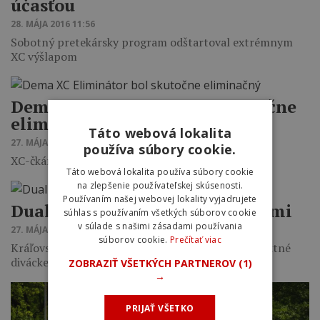
účasťou
28. MÁJA 2016 11:56
Sobotný pretekársky program odštartoval extrémnym
XC výšlapom
Dema XC Eliminátor bol skutočne
eliminačný
Táto webová lokalita
27. MÁJA 2016 19:35
používa súbory cookie.
XC-čkári si to rozdali vo veľkom štýle
Táto webová lokalita používa súbory cookie
na zlepšenie používateľskej skúsenosti.
Používaním našej webovej lokality vyjadrujete
Dual pumptrack úspešne za nami
súhlas s používaním všetkých súborov cookie
v súlade s našimi zásadami používania
27. MÁJA 2016 17:19
súborov cookie.
Prečítať viac
Kráľovská pumptracková diciplína priniesla perfektné
divácke zážitky a viacero zaujímavých výsledkov
ZOBRAZIŤ VŠETKÝCH PARTNEROV
(1)
→
PRIJAŤ VŠETKO