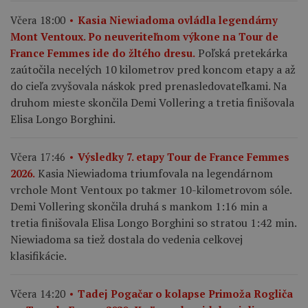
Včera 18:00
Kasia Niewiadoma ovládla legendárny
Mont Ventoux. Po neuveriteľnom výkone na Tour de
Poľská pretekárka
France Femmes ide do žltého dresu.
zaútočila necelých 10 kilometrov pred koncom etapy a až
do cieľa zvyšovala náskok pred prenasledovateľkami. Na
druhom mieste skončila Demi Vollering a tretia finišovala
Elisa Longo Borghini.
Včera 17:46
Výsledky 7. etapy Tour de France Femmes
Kasia Niewiadoma triumfovala na legendárnom
2026.
vrchole Mont Ventoux po takmer 10-kilometrovom sóle.
Demi Vollering skončila druhá s mankom 1:16 min a
tretia finišovala Elisa Longo Borghini so stratou 1:42 min.
Niewiadoma sa tiež dostala do vedenia celkovej
klasifikácie.
Včera 14:20
Tadej Pogačar o kolapse Primoža Rogliča