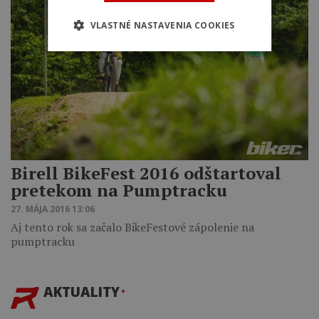
VLASTNÉ NASTAVENIA COOKIES
Birell BikeFest 2016 odštartoval
pretekom na Pumptracku
27. MÁJA 2016 13:06
Aj tento rok sa začalo BikeFestové zápolenie na
pumptracku
AKTUALITY