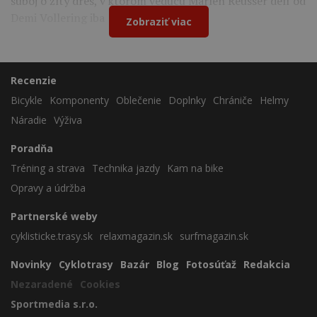
súboj o žltý dres, v ktorom vedúcu Marlen Reusser delí od
Demi Vollering iba 12 sekúnd.
Zobraziť viac
Recenzie
Bicykle
Komponenty
Oblečenie
Doplnky
Chrániče
Helmy
Náradie
Výživa
Poradňa
Tréning a strava
Technika jazdy
Kam na bike
Opravy a údržba
Partnerské weby
cyklisticke.trasy.sk
relaxmagazin.sk
surfmagazin.sk
Novinky
Cyklotrasy
Bazár
Blog
Fotosúťaž
Redakcia
Nezaradené
Cookies
Sportmedia s.r.o.