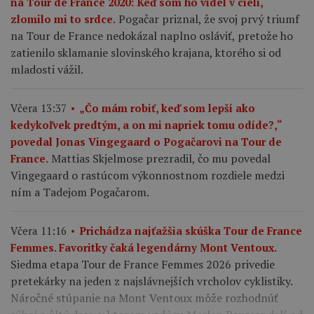
na Tour de France 2020: Keď som ho videl v cieli,
Pogačar priznal, že svoj prvý triumf
zlomilo mi to srdce.
na Tour de France nedokázal naplno osláviť, pretože ho
zatienilo sklamanie slovinského krajana, ktorého si od
mladosti vážil.
Včera 13:37
„Čo mám robiť, keď som lepší ako
kedykoľvek predtým, a on mi napriek tomu odíde?,“
povedal Jonas Vingegaard o Pogačarovi na Tour de
Mattias Skjelmose prezradil, čo mu povedal
France.
Vingegaard o rastúcom výkonnostnom rozdiele medzi
ním a Tadejom Pogačarom.
Včera 11:16
Prichádza najťažšia skúška Tour de France
Femmes. Favoritky čaká legendárny Mont Ventoux.
Siedma etapa Tour de France Femmes 2026 privedie
pretekárky na jeden z najslávnejších vrcholov cyklistiky.
Náročné stúpanie na Mont Ventoux môže rozhodnúť