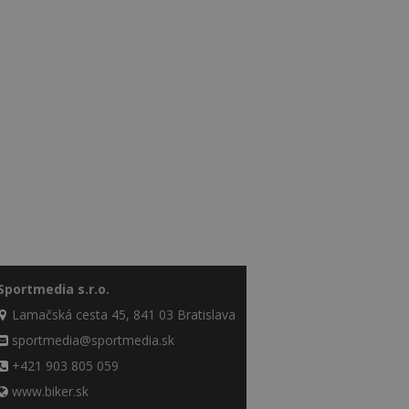
Sportmedia s.r.o.
Lamačská cesta 45, 841 03 Bratislava
sportmedia@sportmedia.sk
+421 903 805 059
www.biker.sk