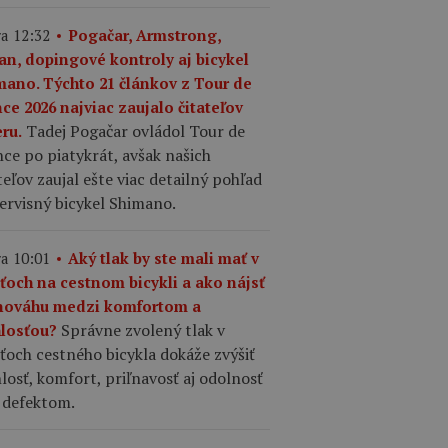
a 12:32
Pogačar, Armstrong,
an, dopingové kontroly aj bicykel
mano. Týchto 21 článkov z Tour de
ce 2026 najviac zaujalo čitateľov
Tadej Pogačar ovládol Tour de
ru.
ce po piatykrát, avšak našich
teľov zaujal ešte viac detailný pohľad
ervisný bicykel Shimano.
a 10:01
Aký tlak by ste mali mať v
šťoch na cestnom bicykli a ako nájsť
nováhu medzi komfortom a
Správne zvolený tlak v
hlosťou?
ťoch cestného bicykla dokáže zvýšiť
losť, komfort, priľnavosť aj odolnosť
 defektom.