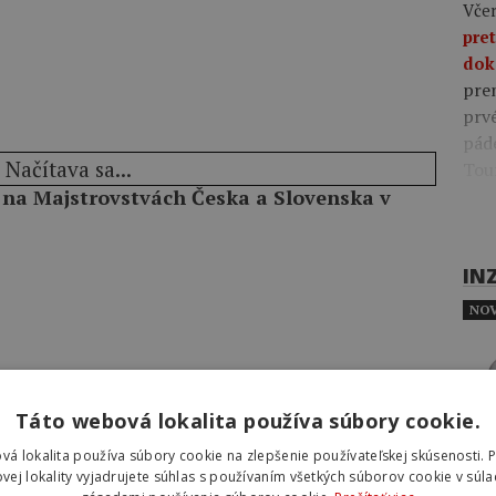
Včer
pre
dok
pre
prv
pád
Načítava sa...
Tou
 na Majstrovstvách Česka a Slovenska v
IN
NOV
Táto webová lokalita používa súbory cookie.
vá lokalita používa súbory cookie na zlepšenie používateľskej skúsenosti. 
vej lokality vyjadrujete súhlas s používaním všetkých súborov cookie v súla
INZ