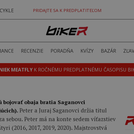
CYKLE
PRIDAJTE SA K PREDPLATITEĽOM
RANCE
RECENZIE
PORADŇA
KVÍZY
BAZÁR
ZĽA
NIEK MEATFLY
K ROČNÉMU PREDPLATNÉMU ČASOPISU BI
ú bojovať obaja bratia Saganovci
Peter a Juraj Saganovci držia titul
úcich).
za sebou. Peter má na konte sedem víťazstiev
štyri (2016, 2017, 2019, 2020). Majstrovstvá