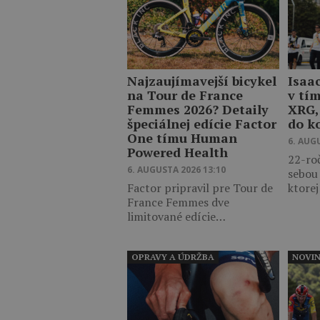
Najzaujímavejší bicykel
Isaa
na Tour de France
v tí
Femmes 2026? Detaily
XRG,
špeciálnej edície Factor
do k
One tímu Human
6. AUG
Powered Health
22-ro
6. AUGUSTA 2026 13:10
sebou
Factor pripravil pre Tour de
ktore
France Femmes dve
limitované edície…
OPRAVY A ÚDRŽBA
NOVI