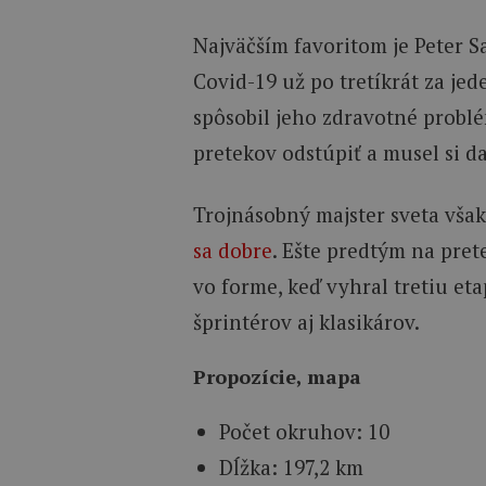
Najväčším favoritom je Peter S
Covid-19 už po tretíkrát za je
spôsobil jeho zdravotné problé
pretekov odstúpiť a musel si d
Trojnásobný majster sveta však
sa dobre
. Ešte predtým na pret
vo forme, keď vyhral tretiu et
šprintérov aj klasikárov.
Propozície, mapa
Počet okruhov: 10
Dĺžka: 197,2 km