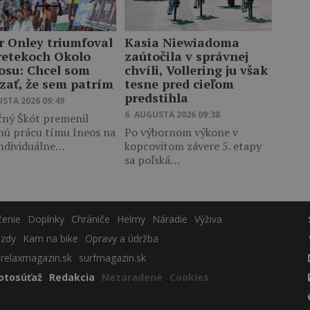
r Onley triumfoval
Kasia Niewiadoma
retekoch Okolo
zaútočila v správnej
osu: Chcel som
chvíli, Vollering ju však
zať, že sem patrím
tesne pred cieľom
predstihla
USTA 2026 09:49
6. AUGUSTA 2026 09:38
čný Škót premenil
nú prácu tímu Ineos na
Po výbornom výkone v
individuálne…
kopcovitom závere 5. etapy
sa poľská…
čenie
Doplnky
Chrániče
Helmy
Náradie
Výživa
azdy
Kam na bike
Opravy a údržba
relaxmagazin.sk
surfmagazin.sk
otosúťaž
Redakcia
Nezaradené
Cookies