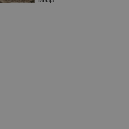
Dubaja“