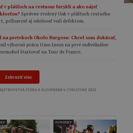
ť v plášťoch na cestnom bicykli a ako nájsť
chlosťou?
Správne zvolený tlak v plášťoch cestného
rt, priľnavosť aj odolnosť voči defektom.
l na pretekoch Okolo Burgosu: Chcel som dokázať,
il výbornú prácu tímu Ineos na prvé individuálne
 nemohol štartovať na Tour de France.
Zobraziť viac
AJSTROVSTVÁ ČESKA A SLOVENSKA V CYKLISTIKE 2022
NKY
NOVINKY