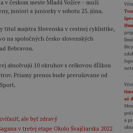
ia v českom meste Mladá Vožice – muži
Včer
eny, juniori a juniorky v sobotu 25. júna.
Tou
špe
Hum
 titul majstra Slovenska v cestnej cyklistike,
pri
ovo na spoločných česko-slovenských
limi
Bic
nad Bebravou.
zdo
Squ
orej absolvujú 10 okruhov s celkovou dĺžkou
netr
trov. Priamy prenos bude prerušovane od
 Sport.
Včer
tím
až 
Mex
poča
zvíťaziť, ale byť zdravý
a p
obsa
Sagana v tretej etape Okolo Švajčiarska 2022