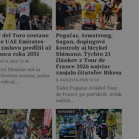
c del Toro zostane
Pogačar, Armstrong,
me UAE Emirates-
Sagan, dopingové
 zmluvu predĺžil až
kontroly aj bicykel
onca roka 2031
Shimano. Týchto 21
článkov z Tour de
USTA 2026 12:46
France 2026 najviac
čný Mexičan má za
zaujalo čitateľov Bikeru
 životnú sezónu, počas
6. AUGUSTA 2026 12:32
j vyhral…
Tadej Pogačar ovládol Tour
de France po piatykrát, avšak
našich…
NKY
NOVINKY