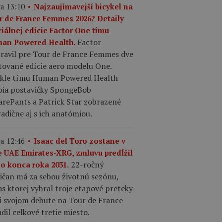
a 13:10
Najzaujímavejší bicykel na
r de France Femmes 2026? Detaily
ciálnej edície Factor One tímu
Factor
an Powered Health.
pravil pre Tour de France Femmes dve
tované edície aero modelu One.
ykle tímu Human Powered Health
bia postavičky SpongeBob
arePants a Patrick Star zobrazené
adične aj s ich anatómiou.
a 12:46
Isaac del Toro zostane v
e UAE Emirates-XRG, zmluvu predĺžil
22-ročný
do konca roka 2031.
ičan má za sebou životnú sezónu,
s ktorej vyhral troje etapové preteky
ri svojom debute na Tour de France
dil celkové tretie miesto.