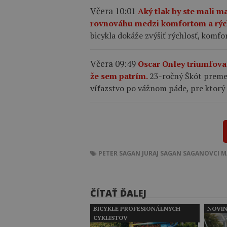
Včera 10:01
Aký tlak by ste mali ma
rovnováhu medzi komfortom a rý
bicykla dokáže zvýšiť rýchlosť, komfo
Včera 09:49
Oscar Onley triumfova
že sem patrím.
23-ročný Škót premen
víťazstvo po vážnom páde, pre ktorý
PETER SAGAN
JURAJ SAGAN
SAGANOVCI
M
ČÍTAŤ ĎALEJ
BICYKLE PROFESIONÁLNYCH
NOVI
CYKLISTOV