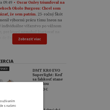
a 09:49
Oscar Onley triumfoval na
tekoch Okolo Burgosu: Chcel som
23-ročný Škót
ázať, že sem patrím.
menil výbornú prácu tímu Ineos na
é individuálne víťazstvo po vážnom
e, pre ktorý nemohol štartovať na
r de France.
Zobraziť viac
ZERCIA
INKY
DMT KR0 EVO
Superlight: Keď
sa ľahkosť stane
výhodou
409,00
€
Používaním
de s našimi
ERCIA
BBB elektrická