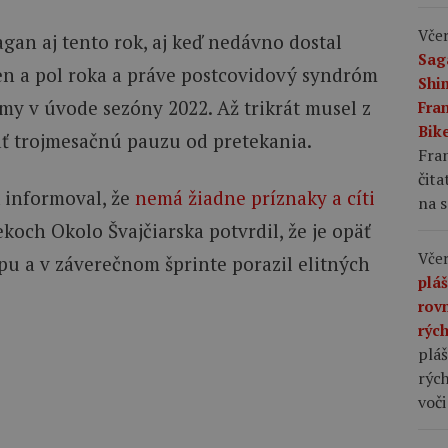
Včer
agan aj tento rok, aj keď nedávno dostal
Sag
den a pol roka a práve postcovidový syndróm
Shi
my v úvode sezóny 2022. Až trikrát musel z
Fran
Bike
ať trojmesačnú pauzu od pretekania.
Fran
čita
 informoval, že
nemá žiadne príznaky a cíti
na s
ekoch Okolo Švajčiarska potvrdil, že je opäť
Včer
apu a v záverečnom šprinte porazil elitných
plá
rov
rýc
pláš
rých
voči