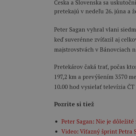
Česka a Slovenska sa uskutočn
pretekajú v nedeľu 26. júna a ž
Peter Sagan vyhral vlani siedmy
keď suverénne zvíťazil aj celk
majstrovstvách v Bánovciach 
Pretekárov čaká trať, počas kt
197,2 km a prevýšením 3570 me
10.00 hod vysielať televízia ČT
Pozrite si tiež
Peter Sagan: Nie je dôležité 
Video: Víťazný šprint Petra 