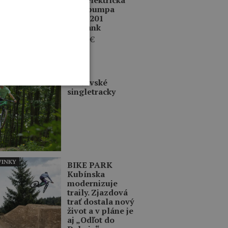
mini pumpa
BMP-201
BarBank
79,95
€
INKY
Prešovské
singletracky
INKY
BIKE PARK
Kubínska
modernizuje
traily. Zjazdová
trať dostala nový
život a v pláne je
aj „Odľot do