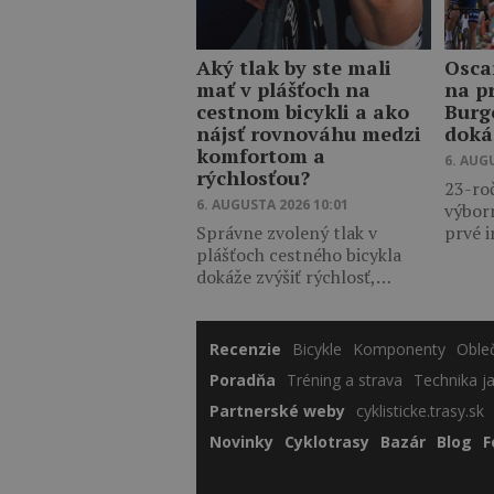
Aký tlak by ste mali
Osca
mať v plášťoch na
na p
cestnom bicykli a ako
Burg
nájsť rovnováhu medzi
doká
komfortom a
6. AUG
rýchlosťou?
23-ro
6. AUGUSTA 2026 10:01
výbor
Správne zvolený tlak v
prvé 
plášťoch cestného bicykla
dokáže zvýšiť rýchlosť,…
Recenzie
Bicykle
Komponenty
Oble
Poradňa
Tréning a strava
Technika j
Partnerské weby
cyklisticke.trasy.sk
Novinky
Cyklotrasy
Bazár
Blog
F