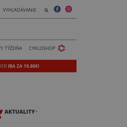
VY TÝŽDŇA
CYKLOSHOP
KER
IBA ZA 19,80€!
AKTUALITY