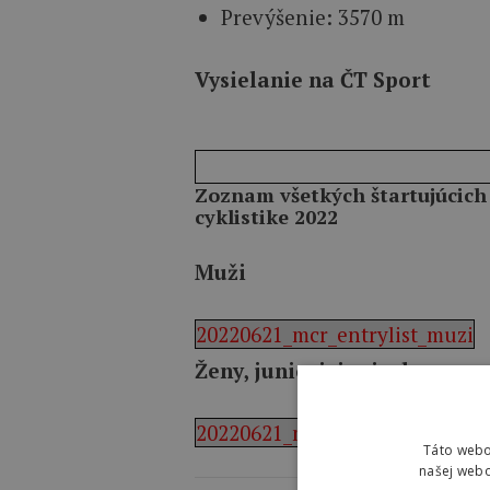
Prevýšenie: 3570 m
Vysielanie na ČT Sport
Zoznam všetkých štartujúcich
cyklistike 2022
Muži
20220621_mcr_entrylist_muzi
Ženy, juniori, juniorky
20220621_mcr_entrylist_sobota
Táto webo
našej webo