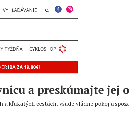
VY TÝŽDŇA
CYKLOSHOP
KER
IBA ZA 19,80€!
nicu a preskúmajte jej o
ych a kľukatých cestách, všade vládne pokoj a sp