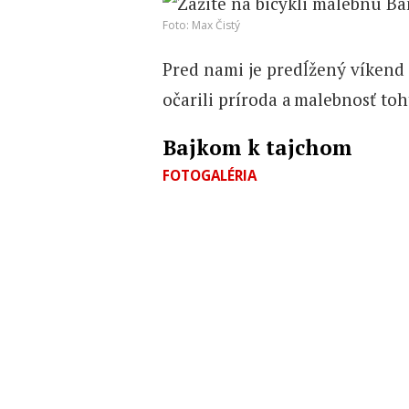
Foto: Max Čistý
Pred nami je predĺžený víkend 
očarili príroda a malebnosť to
Bajkom k tajchom
FOTOGALÉRIA