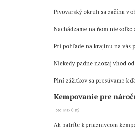
Pivovarský okruh sa začína v o
Nachádzame na ňom niekoľko str
Pri pohľade na krajinu na vás
Niekedy padne naozaj vhod odskoč
Plní zážitkov sa presúvame k ď
Kempovanie pre nároč
Foto: Max Čistý
Ak patríte k priaznivcom kempov