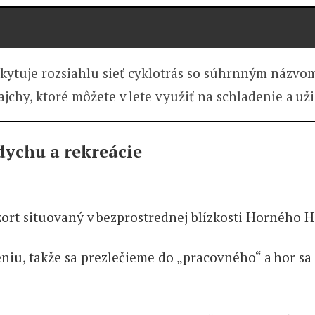
kytuje rozsiahlu sieť cyklotrás so súhrnným názvom
jchy, ktoré môžete v lete využiť na schladenie a užij
dychu a rekreácie
ort situovaný v bezprostrednej blízkosti Horného Ho
eniu, takže sa prezlečieme do „pracovného“ a hor s