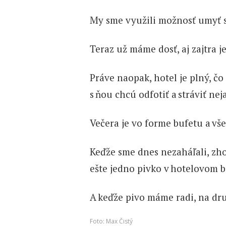
My sme využili možnosť umyť si
Teraz už máme dosť, aj zajtra j
Práve naopak, hotel je plný, čo
s ňou chcú odfotiť a stráviť nej
Večera je vo forme bufetu a 
Keďže sme dnes nezaháľali, zho
ešte jedno pivko v hotelovom b
A keďže pivo máme radi, na dru
Foto: Max Čistý