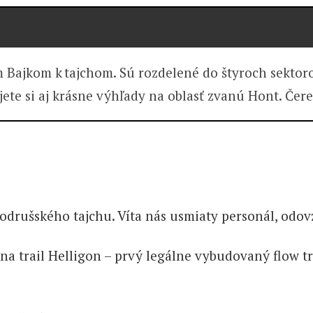
 Bajkom k tajchom. Sú rozdelené do štyroch sektorov
ete si aj krásne výhľady na oblasť zvanú Hont. Čereš
drušského tajchu. Víta nás usmiaty personál, odovzdá
a na trail Helligon – prvý legálne vybudovaný flow