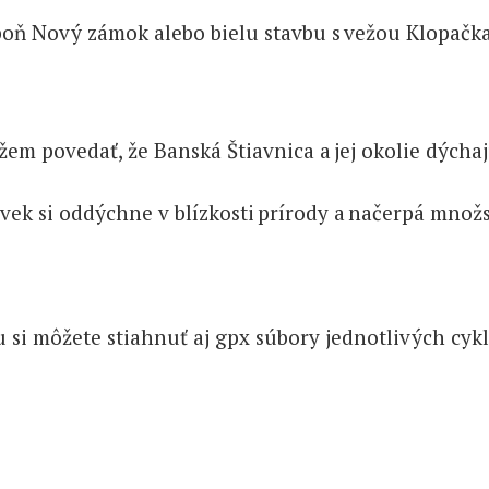
 Nový zámok alebo bielu stavbu s vežou Klopačka. V
em povedať, že Banská Štiavnica a jej okolie dých
Človek si oddýchne v blízkosti prírody a načerpá mno
u si môžete stiahnuť aj gpx súbory jednotlivých cykl