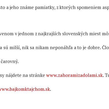
to a jeho známe pamiatky, z ktorých spomeniem aspoň
enom v jednom z najkrajších slovenských miest môž
ia sú milší, nik sa nikam neponáhľa a to je dobre. 
 čarovný.
sy nájdete na stránke
www.zahoramizadolami.sk
. T
www.bajkomktajchom.sk
.