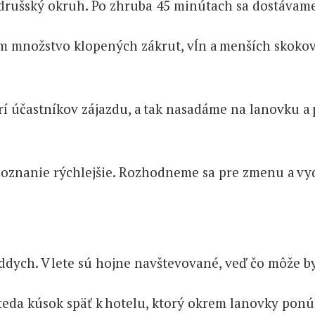
rušský okruh. Po zhruba 45 minútach sa dostávame 
om množstvo klopených zákrut, vĺn a menších skokov.
várí účastníkov zájazdu, a tak nasadáme na lanovku a
 o poznanie rýchlejšie. Rozhodneme sa pre zmenu a
ddych. V lete sú hojne navštevované, veď čo môže by
sa teda kúsok späť k hotelu, ktorý okrem lanovky po