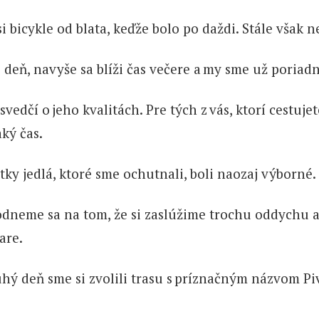
 bicykle od blata, keďže bolo po daždi. Stále však
e deň, navyše sa blíži čas večere a my sme už poriadn
 svedčí o jeho kvalitách. Pre tých z vás, ktorí cest
aký čas.
všetky jedlá, ktoré sme ochutnali, boli naozaj v
dneme sa na tom, že si zaslúžime trochu oddychu a v
are.
hý deň sme si zvolili trasu s príznačným názvom Piv