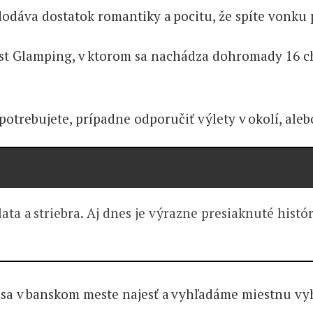
dodáva dostatok romantiky a pocitu, že spíte vonku
st Glamping, v ktorom sa nachádza dohromady 16 cha
otrebujete, prípadne odporučiť výlety v okolí, aleb
lata a striebra. Aj dnes je výrazne presiaknuté hi
e sa v banskom meste najesť a vyhľadáme miestnu vy