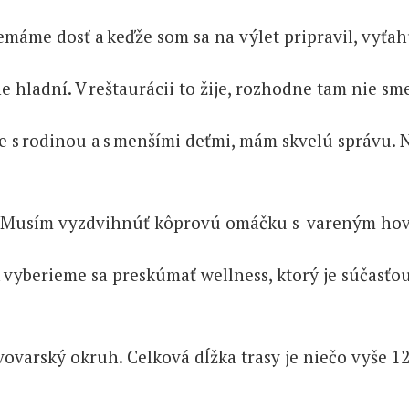
 nemáme dosť a keďže som sa na výlet pripravil, vy
e hladní. V reštaurácii to žije, rozhodne tam nie sm
ujete s rodinou a s menšími deťmi, mám skvelú správu
ýborné. Musím vyzdvihnúť kôprovú omáčku s varený
yberieme sa preskúmať wellness, ktorý je súčasťou 
ovarský okruh. Celková dĺžka trasy je niečo vyše 12