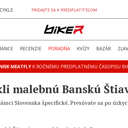
CYKLE
PRIDAJTE SA K PREDPLATITEĽOM
RANCE
RECENZIE
PORADŇA
KVÍZY
BAZÁR
ZĽA
NIEK MEATFLY
K ROČNÉMU PREDPLATNÉMU ČASOPISU BI
kli malebnú Banskú Štiav
v rámci Slovenska špecifické. Presúvate sa po úzk