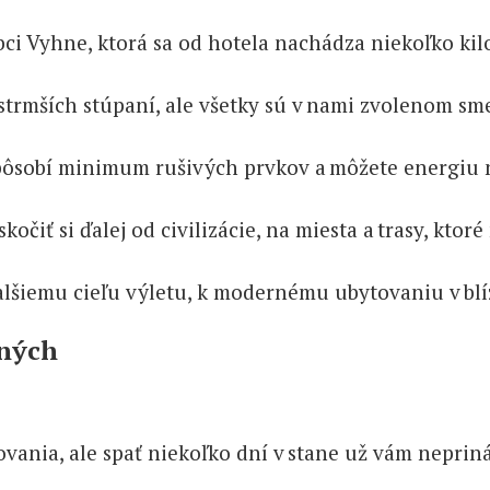
bci Vyhne, ktorá sa od hotela nachádza niekoľko kil
mších stúpaní, ale všetky sú v nami zvolenom smere 
 pôsobí minimum rušivých prvkov a môžete energiu n
iť si ďalej od civilizácie, na miesta a trasy, ktoré 
alšiemu cieľu výletu, k modernému ubytovaniu v blí
ných
ania, ale spať niekoľko dní v stane už vám neprináš