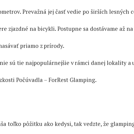
ometrov. Prevažná jej časť vedie po širších lesných 
zjazdné na bicykli. Postupne sa dostávame až na ča
asávať priamo z prírody.
nie sú tie najpopulárnejšie v rámci danej lokality a 
zkosti Počúvadla – ForRest Glamping.
a toľko pôžitku ako kedysi, tak vedzte, že glamping 