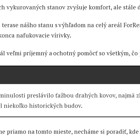
ch vykurovaných stanov zvyšuje komfort, ale stále 
a terase nášho stanu s výhľadom na celý areál ForRe
konca nafukovacie vírivky.
ál veľmi príjemný a ochotný pomôcť so všetkým, čo p
 minulosti preslávilo ťažbou drahých kovov, najmä z
l niekoľko historických budov.
me priamo na tomto mieste, necháme si poradiť, kd