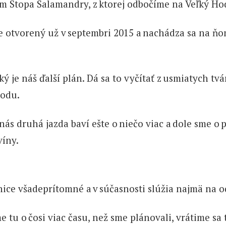
m Stopa Salamandry, z ktorej odbočíme na Veľký Hod
lne otvorený už v septembri 2015 a nachádza sa na ň
ký je náš ďalší plán. Dá sa to vyčítať z usmiatych t
rodu.
 nás druhá jazda baví ešte o niečo viac a dole sme
íny.
vnice všadeprítomné a v súčasnosti slúžia najmä na o
me tu o čosi viac času, než sme plánovali, vrátime 