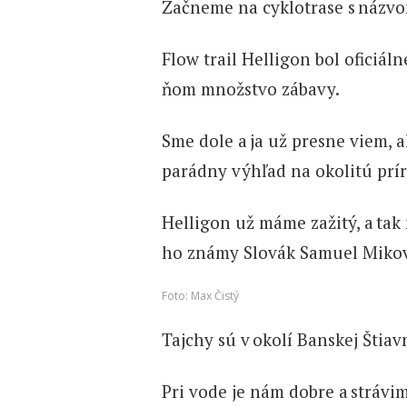
Začneme na cyklotrase s názvo
Flow trail Helligon bol oficiá
ňom množstvo zábavy.
Sme dole a ja už presne viem, a
parádny výhľad na okolitú prí
Helligon už máme zažitý, a tak
ho známy Slovák Samuel Mikov
Foto: Max Čistý
Tajchy sú v okolí Banskej Štia
Pri vode je nám dobre a strávi