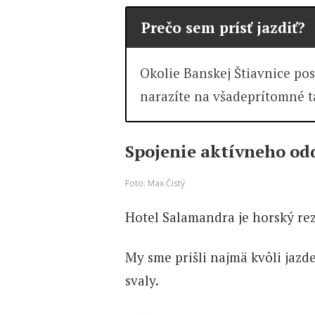
Prečo sem prísť jazdiť?
Okolie Banskej Štiavnice pos
narazíte na všadeprítomné ta
Spojenie aktívneho od
Foto: Max Čistý
Hotel Salamandra je horský rez
My sme prišli najmä kvôli jazd
svaly.