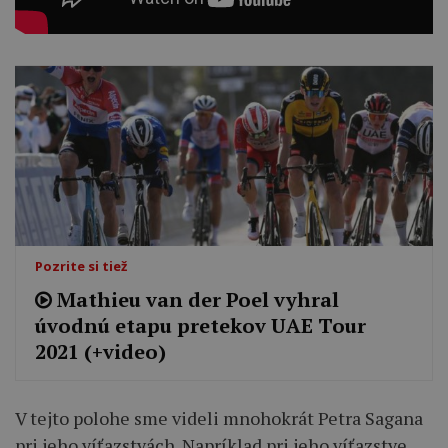
Pozrite si tiež
Mathieu van der Poel vyhral
úvodnú etapu pretekov UAE Tour
2021 (+video)
V tejto polohe sme videli mnohokrát Petra Sagana
pri jeho víťazstvách. Napríklad pri jeho víťazstve