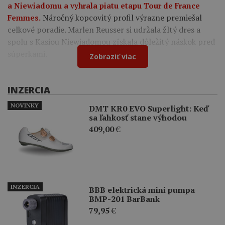
a Niewiadomu a vyhrala piatu etapu Tour de France
Náročný kopcovitý profil výrazne premiešal
Femmes.
celkové poradie. Marlen Reusser si udržala žltý dres a
spolu s Kasiou Niewiadomou získala dôležitý náskok pred
súperkami.
Zobraziť viac
INZERCIA
NOVINKY
DMT KR0 EVO Superlight: Keď
sa ľahkosť stane výhodou
409,00
€
INZERCIA
BBB elektrická mini pumpa
BMP-201 BarBank
79,95
€