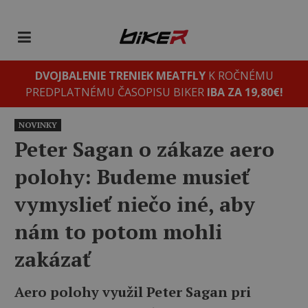
DVOJBALENIE TRENIEK MEATFLY
K ROČNÉMU
PREDPLATNÉMU ČASOPISU BIKER
IBA ZA 19,80€!
NOVINKY
Peter Sagan o zákaze aero
polohy: Budeme musieť
vymyslieť niečo iné, aby
nám to potom mohli
zakázať
Aero polohy využil Peter Sagan pri