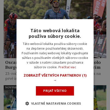
Táto webová lokalita
používa súbory cookie.
Táto webová lokalita používa súbory cookie
na zlepšenie používateľskej skúsenosti.
Používaním našej webovej lokality vyjadrujete
súhlas s používaním všetkých súborov cookie
Oscar Onley triumfoval na pretekoch Okolo
v súlade s našimi zásadami používania
Burgosu: Chcel som dokázať, že sem patrím
súborov cookie.
Prečítať viac
23-ročný Škót premenil výbornú prácu tímu Ineos na
ZOBRAZIŤ VŠETKÝCH PARTNEROV
(1)
prvé individuálne…
→
NOVINKY
PRIJAŤ VŠETKO
VLASTNÉ NASTAVENIA COOKIES