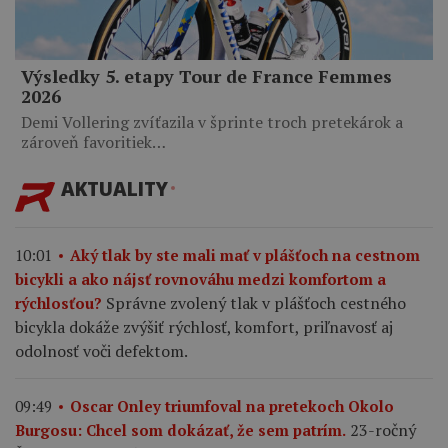
Výsledky 5. etapy Tour de France Femmes
2026
Demi Vollering zvíťazila v šprinte troch pretekárok a
zároveň favoritiek…
AKTUALITY
10:01
Aký tlak by ste mali mať v plášťoch na cestnom
bicykli a ako nájsť rovnováhu medzi komfortom a
Správne zvolený tlak v plášťoch cestného
rýchlosťou?
bicykla dokáže zvýšiť rýchlosť, komfort, priľnavosť aj
odolnosť voči defektom.
09:49
Oscar Onley triumfoval na pretekoch Okolo
23-ročný
Burgosu: Chcel som dokázať, že sem patrím.