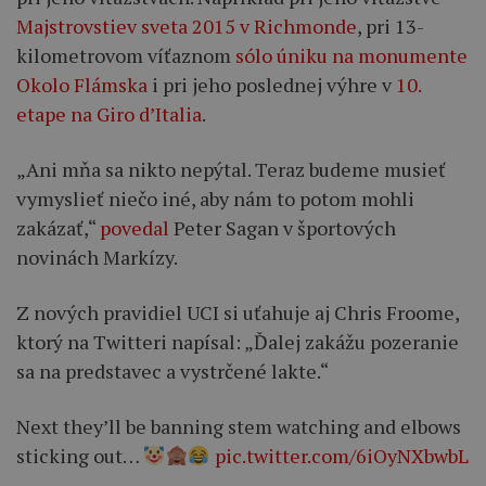
Majstrovstiev sveta 2015 v Richmonde
, pri 13-
kilometrovom víťaznom
sólo úniku na monumente
Okolo Flámska
i pri jeho poslednej výhre v
10.
etape na Giro d’Italia
.
„Ani mňa sa nikto nepýtal. Teraz budeme musieť
vymyslieť niečo iné, aby nám to potom mohli
zakázať,“
povedal
Peter Sagan v športových
novinách Markízy.
Z nových pravidiel UCI si uťahuje aj Chris Froome,
ktorý na Twitteri napísal: „Ďalej zakážu pozeranie
sa na predstavec a vystrčené lakte.“
Next they’ll be banning stem watching and elbows
sticking out…
pic.twitter.com/6iOyNXbwbL