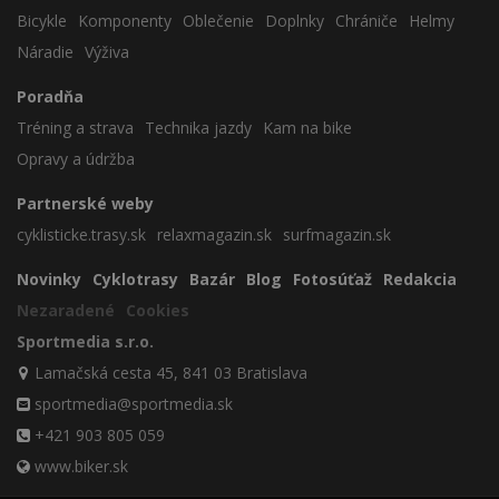
Bicykle
Komponenty
Oblečenie
Doplnky
Chrániče
Helmy
Náradie
Výživa
Poradňa
Tréning a strava
Technika jazdy
Kam na bike
Opravy a údržba
Partnerské weby
cyklisticke.trasy.sk
relaxmagazin.sk
surfmagazin.sk
Novinky
Cyklotrasy
Bazár
Blog
Fotosúťaž
Redakcia
Nezaradené
Cookies
Sportmedia s.r.o.
Lamačská cesta 45, 841 03 Bratislava
sportmedia@sportmedia.sk
+421 903 805 059
www.biker.sk