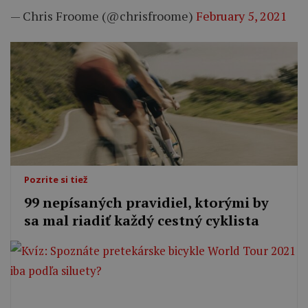
— Chris Froome (@chrisfroome)
February 5, 2021
Pozrite si tiež
99 nepísaných pravidiel, ktorými by
sa mal riadiť každý cestný cyklista