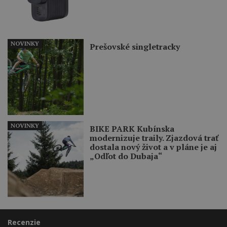
NOVINKY
Prešovské singletracky
NOVINKY
BIKE PARK Kubínska
modernizuje traily. Zjazdová trať
dostala nový život a v pláne je aj
„Odľot do Dubaja“
Recenzie