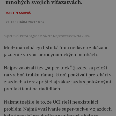
mnohých svojich víťazstvách.
MARTIN SARVAŠ
22. FEBRUÁRA 2021 10:57
Super-tuck Petra Sagana v závere Majstrovstiev sveta 2015.
Medzinárodná cyklistická únia nedávno zakázala
jazdenie vo viac aerodynamických polohách.
Najprv zakázali tzv. „super-tuck“ (jazdec sa položí
na vrchnú trubku rámu), ktorú používali pretekári v
zjazdoch a teraz prišiel aj zákaz jazdy s položenými
predlaktiami na riadidlách.
Najsmutnejšie je to, že UCI rieši neexistujúci
problém. Najmä využívanie super-tuck-u v zjazdoch
bolo doposiaľ pre divákov zaujímavé a bolo to