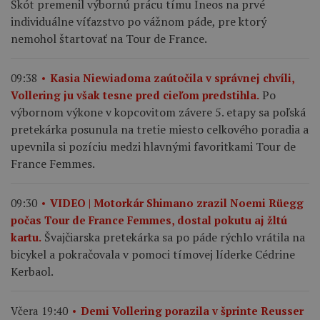
Škót premenil výbornú prácu tímu Ineos na prvé
individuálne víťazstvo po vážnom páde, pre ktorý
nemohol štartovať na Tour de France.
09:38
Kasia Niewiadoma zaútočila v správnej chvíli,
Po
Vollering ju však tesne pred cieľom predstihla.
výbornom výkone v kopcovitom závere 5. etapy sa poľská
pretekárka posunula na tretie miesto celkového poradia a
upevnila si pozíciu medzi hlavnými favoritkami Tour de
France Femmes.
09:30
VIDEO | Motorkár Shimano zrazil Noemi Rüegg
počas Tour de France Femmes, dostal pokutu aj žltú
Švajčiarska pretekárka sa po páde rýchlo vrátila na
kartu.
bicykel a pokračovala v pomoci tímovej líderke Cédrine
Kerbaol.
Včera 19:40
Demi Vollering porazila v šprinte Reusser