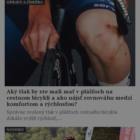
OPRAVY A ÚDRŽBA
Aký tlak by ste mali mať v plášťoch na
cestnom bicykli a ako nájsť rovnováhu medzi
komfortom a rýchlosťou?
Správne zvolený tlak v plášťoch cestného bicykla
dokáže zvýšiť rýchlosť,…
NOVINKY