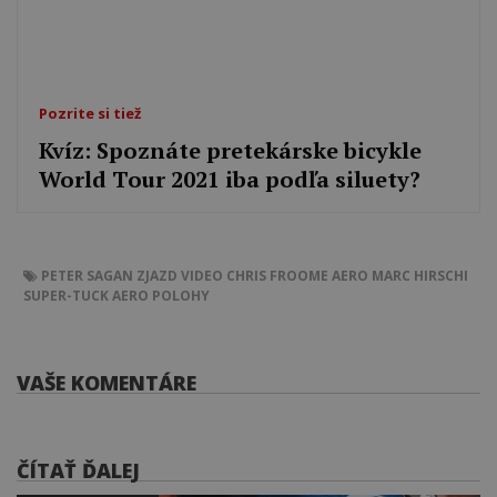
Pozrite si tiež
Kvíz: Spoznáte pretekárske bicykle
World Tour 2021 iba podľa siluety?
PETER SAGAN
ZJAZD
VIDEO
CHRIS FROOME
AERO
MARC HIRSCHI
SUPER-TUCK
AERO POLOHY
VAŠE KOMENTÁRE
ČÍTAŤ ĎALEJ