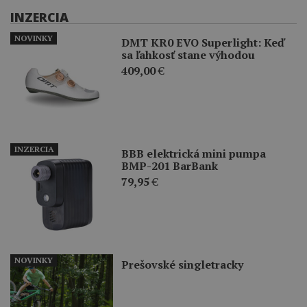
INZERCIA
NOVINKY
DMT KR0 EVO Superlight: Keď
sa ľahkosť stane výhodou
409,00
€
INZERCIA
BBB elektrická mini pumpa
BMP-201 BarBank
79,95
€
NOVINKY
Prešovské singletracky