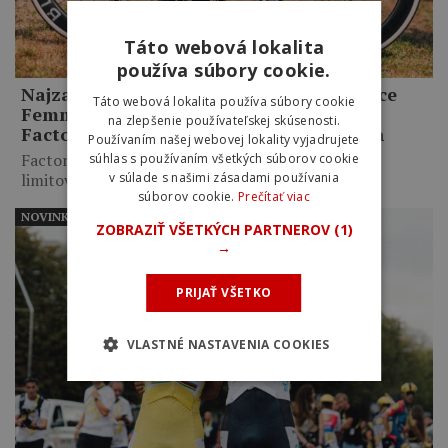
Táto webová lokalita
používa súbory cookie.
Najzaujímavejší bicykel na Tour de France
Táto webová lokalita používa súbory cookie
Femmes 2026? Detaily špeciálnej edície
na zlepšenie používateľskej skúsenosti.
Factor One tímu Human Powered Health
Používaním našej webovej lokality vyjadrujete
Factor pripravil pre Tour de France Femmes dve
súhlas s používaním všetkých súborov cookie
limitované edície…
v súlade s našimi zásadami používania
súborov cookie.
Prečítať viac
NOVINKY
ZOBRAZIŤ VŠETKÝCH PARTNEROV
(1)
→
PRIJAŤ VŠETKO
VLASTNÉ NASTAVENIA COOKIES