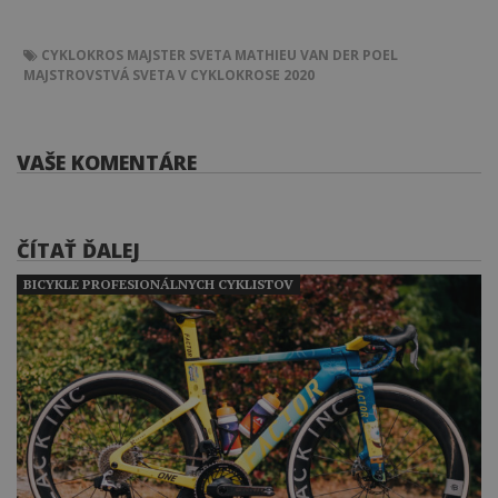
CYKLOKROS
MAJSTER SVETA
MATHIEU VAN DER POEL
MAJSTROVSTVÁ SVETA V CYKLOKROSE 2020
VAŠE KOMENTÁRE
ČÍTAŤ ĎALEJ
BICYKLE PROFESIONÁLNYCH CYKLISTOV