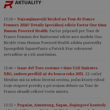
AKTUALITY
13:10
Najzaujímavejší bicykel na Tour de France
Femmes 2026? Detaily špeciálnej edície Factor One tímu
Factor pripravil pre Tour de
Human Powered Health.
France Femmes dve limitované edície aero modelu One.
Bicykle tímu Human Powered Health zdobia postavičky
SpongeBob SquarePants a Patrick Star zobrazené
netradične aj s ich anatómiou.
12:46
Isaac del Toro zostane v tíme UAE Emirates-
22-ročný
XRG, zmluvu predĺžil až do konca roka 2031.
Mexičan má za sebou životnú sezónu, počas ktorej vyhral
troje etapové preteky a pri svojom debute na Tour de
France obsadil celkové tretie miesto.
12:32
Pogačar, Armstrong, Sagan, dopingové kontroly