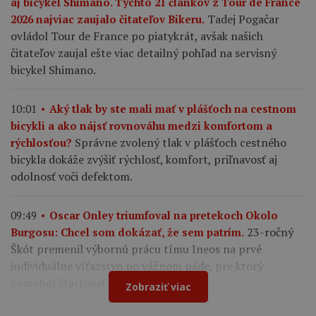
aj bicykel Shimano. Týchto 21 článkov z Tour de France
Tadej Pogačar
2026 najviac zaujalo čitateľov Bikeru.
ovládol Tour de France po piatykrát, avšak našich
čitateľov zaujal ešte viac detailný pohľad na servisný
bicykel Shimano.
10:01
Aký tlak by ste mali mať v plášťoch na cestnom
bicykli a ako nájsť rovnováhu medzi komfortom a
Správne zvolený tlak v plášťoch cestného
rýchlosťou?
bicykla dokáže zvýšiť rýchlosť, komfort, priľnavosť aj
odolnosť voči defektom.
09:49
Oscar Onley triumfoval na pretekoch Okolo
23-ročný
Burgosu: Chcel som dokázať, že sem patrím.
Škót premenil výbornú prácu tímu Ineos na prvé
individuálne víťazstvo po vážnom páde, pre ktorý
nemohol štartovať na Tour de France.
Zobraziť viac