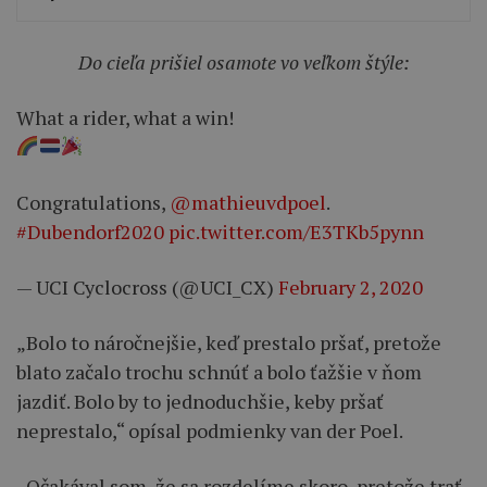
Do cieľa prišiel osamote vo veľkom štýle:
What a rider, what a win!
Congratulations,
@mathieuvdpoel
.
#Dubendorf2020
pic.twitter.com/E3TKb5pynn
— UCI Cyclocross (@UCI_CX)
February 2, 2020
„Bolo to náročnejšie, keď prestalo pršať, pretože
blato začalo trochu schnúť a bolo ťažšie v ňom
jazdiť. Bolo by to jednoduchšie, keby pršať
neprestalo,“ opísal podmienky van der Poel.
„Očakával som, že sa rozdelíme skoro, pretože trať