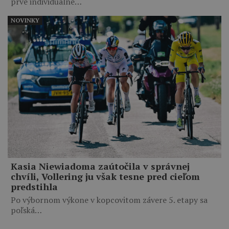
prvé individuálne…
NOVINKY
Kasia Niewiadoma zaútočila v správnej
chvíli, Vollering ju však tesne pred cieľom
predstihla
Po výbornom výkone v kopcovitom závere 5. etapy sa
poľská…