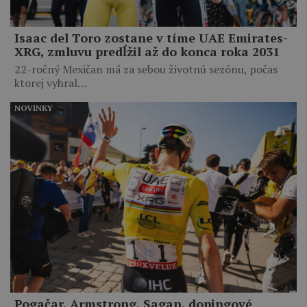
Isaac del Toro zostane v tíme UAE Emirates-
XRG, zmluvu predĺžil až do konca roka 2031
22-ročný Mexičan má za sebou životnú sezónu, počas
ktorej vyhral…
NOVINKY
Pogačar, Armstrong, Sagan, dopingové