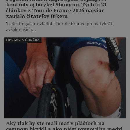
kontroly aj bicykel Shimano. Týchto 21
článkov z Tour de France 2026 najviac
zaujalo čitateľov Bikeru
Tadej Pogačar ovládol Tour de France po piatykrát,
avšak našich…
OPRAVY A ÚDRŽBA
Aký tlak by ste mali mať v plášťoch na
cestnom bicykli a ako nájsť rovnováhu medzi