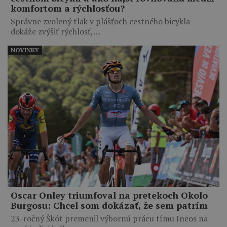
komfortom a rýchlosťou?
Správne zvolený tlak v plášťoch cestného bicykla
dokáže zvýšiť rýchlosť,…
NOVINKY
Oscar Onley triumfoval na pretekoch Okolo
Burgosu: Chcel som dokázať, že sem patrím
23-ročný Škót premenil výbornú prácu tímu Ineos na