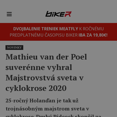
DVOJBALENIE TRENIEK MEATFLY
K ROČNÉMU
PREDPLATNÉMU ČASOPISU BIKER
IBA ZA 19,80€!
NOVINKY
Mathieu van der Poel
suverénne vyhral
Majstrovstvá sveta v
cyklokrose 2020
25-ročný Holanďan je tak už
trojnásobným majstrom sveta v
cyklokrose. Druhý Pidcock skončil za