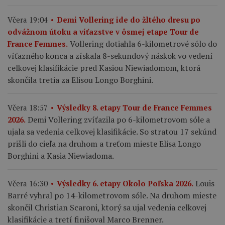
Včera 19:04
Demi Vollering ide do žltého dresu po
odvážnom útoku a víťazstve v ôsmej etape Tour de
Vollering dotiahla 6-kilometrové sólo do
France Femmes.
víťazného konca a získala 8-sekundový náskok vo vedení
celkovej klasifikácie pred Kasiou Niewiadomom, ktorá
skončila tretia za Elisou Longo Borghini.
Včera 18:57
Výsledky 8. etapy Tour de France Femmes
Demi Vollering zvíťazila po 6-kilometrovom sóle a
2026.
ujala sa vedenia celkovej klasifikácie. So stratou 17 sekúnd
prišli do cieľa na druhom a treťom mieste Elisa Longo
Borghini a Kasia Niewiadoma.
Louis
Včera 16:30
Výsledky 6. etapy Okolo Poľska 2026.
Barré vyhral po 14-kilometrovom sóle. Na druhom mieste
skončil Christian Scaroni, ktorý sa ujal vedenia celkovej
klasifikácie a tretí finišoval Marco Brenner.