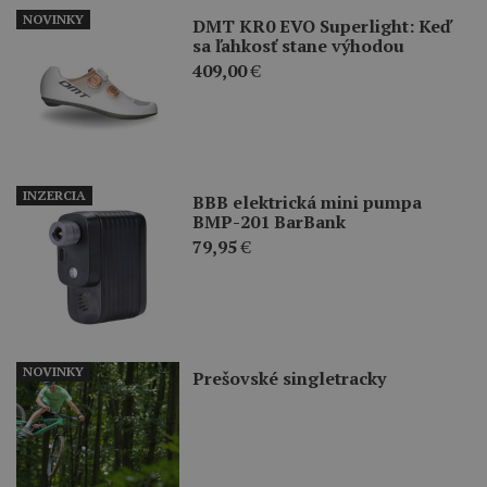
NOVINKY
DMT KR0 EVO Superlight: Keď
sa ľahkosť stane výhodou
409,00
€
INZERCIA
BBB elektrická mini pumpa
BMP-201 BarBank
79,95
€
NOVINKY
Prešovské singletracky