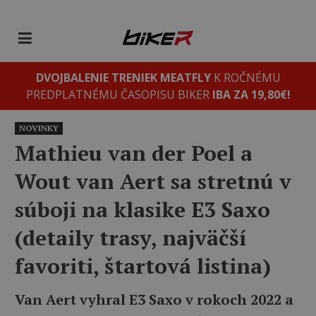
DVOJBALENIE TRENIEK MEATFLY
K ROČNÉMU
PREDPLATNÉMU ČASOPISU BIKER
IBA ZA 19,80€!
NOVINKY
Mathieu van der Poel a
Wout van Aert sa stretnú v
súboji na klasike E3 Saxo
(detaily trasy, najväčší
favoriti, štartová listina)
Van Aert vyhral E3 Saxo v rokoch 2022 a