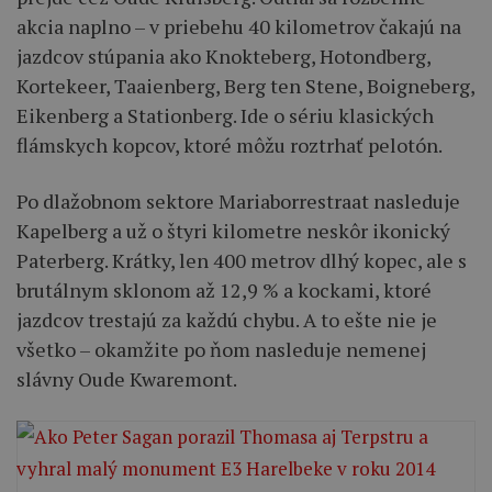
akcia naplno – v priebehu 40 kilometrov čakajú na
jazdcov stúpania ako Knokteberg, Hotondberg,
Kortekeer, Taaienberg, Berg ten Stene, Boigneberg,
Eikenberg a Stationberg. Ide o sériu klasických
flámskych kopcov, ktoré môžu roztrhať pelotón.
Po dlažobnom sektore Mariaborrestraat nasleduje
Kapelberg a už o štyri kilometre neskôr ikonický
Paterberg. Krátky, len 400 metrov dlhý kopec, ale s
brutálnym sklonom až 12,9 % a kockami, ktoré
jazdcov trestajú za každú chybu. A to ešte nie je
všetko – okamžite po ňom nasleduje nemenej
slávny Oude Kwaremont.