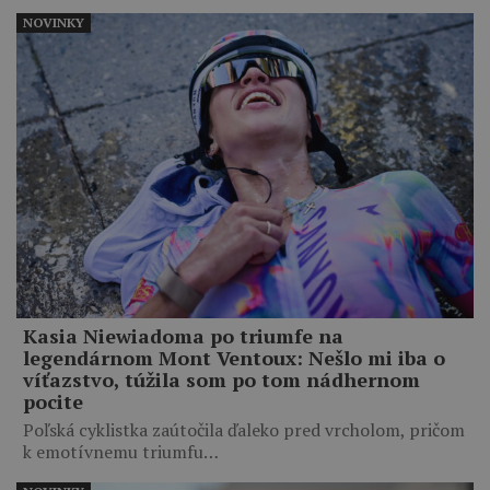
NOVINKY
Kasia Niewiadoma po triumfe na
legendárnom Mont Ventoux: Nešlo mi iba o
víťazstvo, túžila som po tom nádhernom
pocite
Poľská cyklistka zaútočila ďaleko pred vrcholom, pričom
k emotívnemu triumfu…