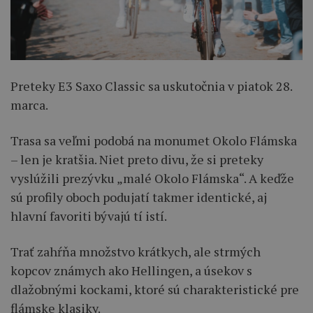
Preteky E3 Saxo Classic sa uskutočnia v piatok 28.
marca.
Trasa sa veľmi podobá na monumet Okolo Flámska
– len je kratšia. Niet preto divu, že si preteky
vyslúžili prezývku „malé Okolo Flámska“. A keďže
sú profily oboch podujatí takmer identické, aj
hlavní favoriti bývajú tí istí.
Trať zahŕňa množstvo krátkych, ale strmých
kopcov známych ako Hellingen, a úsekov s
dlažobnými kockami, ktoré sú charakteristické pre
flámske klasiky.