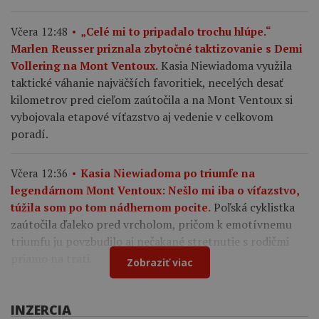
Včera 12:48
„Celé mi to pripadalo trochu hlúpe.“
Marlen Reusser priznala zbytočné taktizovanie s Demi
Kasia Niewiadoma využila
Vollering na Mont Ventoux.
taktické váhanie najväčších favoritiek, necelých desať
kilometrov pred cieľom zaútočila a na Mont Ventoux si
vybojovala etapové víťazstvo aj vedenie v celkovom
poradí.
Včera 12:36
Kasia Niewiadoma po triumfe na
legendárnom Mont Ventoux: Nešlo mi iba o víťazstvo,
Poľská cyklistka
túžila som po tom nádhernom pocite.
zaútočila ďaleko pred vrcholom, pričom k emotívnemu
triumfu ju povzbudilo aj nečakané stretnutie s rodičmi
priamo na trati.
Zobraziť viac
INZERCIA