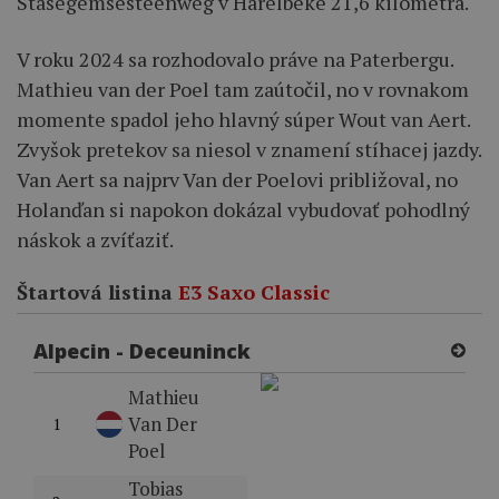
Stasegemsesteenweg v Harelbeke 21,6 kilometra.
V roku 2024 sa rozhodovalo práve na Paterbergu.
Mathieu van der Poel tam zaútočil, no v rovnakom
momente spadol jeho hlavný súper Wout van Aert.
Zvyšok pretekov sa niesol v znamení stíhacej jazdy.
Van Aert sa najprv Van der Poelovi približoval, no
Holanďan si napokon dokázal vybudovať pohodlný
náskok a zvíťaziť.
Štartová listina
E3 Saxo Classic
Alpecin - Deceuninck
Mathieu
Van Der
1
Poel
Tobias