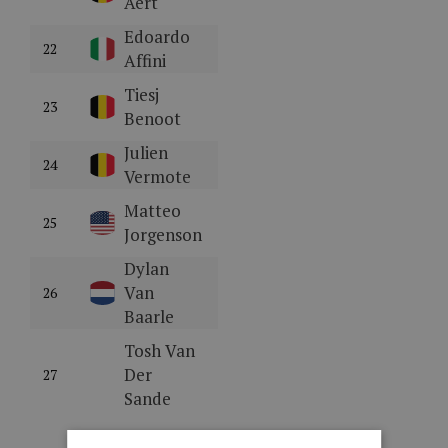
Aert
Edoardo
22
Affini
Tiesj
23
Benoot
Julien
24
Vermote
Matteo
25
Jorgenson
Dylan
Van
26
Baarle
Tosh Van
Der
27
Sande