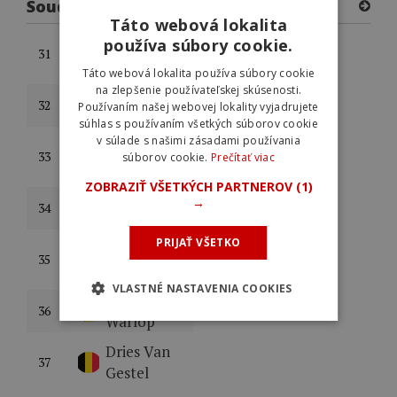
Soudal Quick-Step
Táto webová lokalita
Luke
používa súbory cookie.
31
Lamperti
Táto webová lokalita používa súbory cookie
na zlepšenie používateľskej skúsenosti.
Louis
32
Používaním našej webovej lokality vyjadrujete
Vervaeke
súhlas s používaním všetkých súborov cookie
v súlade s našimi zásadami používania
Gil
33
súborov cookie.
Prečítať viac
Gelders
ZOBRAZIŤ VŠETKÝCH PARTNEROV
(1)
Casper
→
34
Pedersen
PRIJAŤ VŠETKO
Pepijn
35
Reinderink
VLASTNÉ NASTAVENIA COOKIES
Jordi
36
Warlop
Dries Van
37
Gestel