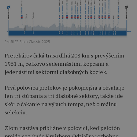
Profil E3 Saxo Classic 2025
Pretekárov čaká trasa dlhá 208 km s prevýšením
1951 m, celkovo sedemnástimi kopcami a
jedenástimi sektormi dlažobných kociek.
Prvá polovica pretekov je pokojnejšia a obsahuje
len tri stúpania a tri dlažobné sektory, takže ide
skôr o čakanie na výbuch tempa, než o reálnu
selekciu.
Zlom nastáva približne v polovici, keď pelotón
prejde cez Oude Kruisberg. Odtiaľ sa rozbehne