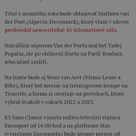
Titul z minulého roka bude obhajovať Mathieu van
der Poel (Alpecin-Deceunick), ktorý vlani v závere
predviedol neuveriteľné 43-kilometrové sólo
.
Najväčším súperom Van der Poela mal byť Tadej
Pogačar, ale po ohlásení štartu na Paríž-Roubaix
jeho účasť zrušili.
Na štarte bude aj Wout van Aert (Visma-Lease a
Bike), ktorý bol mesiac na tréningovom kempe na
Tenerife, a formu si otestuje na pretekoch, ktoré
vyhral dvakrát v rokoch 2022 a 2023.
E3 Saxo Classic vysiela naživo televízii stanica
Eurosport od 16:00 hod a na platforme Max
(vysielanie Eurosportu) bude priamy prenos od