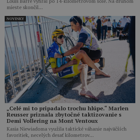
Louis Barré vyhral po 14-kilometrovom sóle. Na druhom
mieste skončil…
NOVINKY
„Celé mi to pripadalo trochu hlúpe.“ Marlen
Reusser priznala zbytočné taktizovanie s
Demi Vollering na Mont Ventoux
Kasia Niewiadoma využila taktické váhanie najväčších
favoritiek, necelých desať kilometrov…