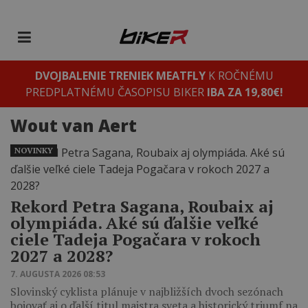
DVOJBALENIE TRENIEK MEATFLY
K ROČNÉMU
PREDPLATNÉMU ČASOPISU BIKER
IBA ZA 19,80€!
Wout van Aert
NOVINKY
Rekord Petra Sagana, Roubaix aj
olympiáda. Aké sú ďalšie veľké
ciele Tadeja Pogačara v rokoch
2027 a 2028?
7. AUGUSTA 2026 08:53
Slovinský cyklista plánuje v najbližších dvoch sezónach
bojovať aj o ďalší titul majstra sveta a historický triumf na