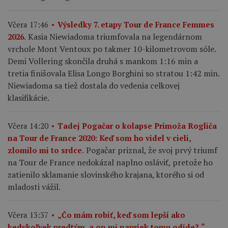
Včera 17:46
Výsledky 7. etapy Tour de France Femmes
Kasia Niewiadoma triumfovala na legendárnom
2026.
vrchole Mont Ventoux po takmer 10-kilometrovom sóle.
Demi Vollering skončila druhá s mankom 1:16 min a
tretia finišovala Elisa Longo Borghini so stratou 1:42 min.
Niewiadoma sa tiež dostala do vedenia celkovej
klasifikácie.
Včera 14:20
Tadej Pogačar o kolapse Primoža Rogliča
na Tour de France 2020: Keď som ho videl v cieli,
Pogačar priznal, že svoj prvý triumf
zlomilo mi to srdce.
na Tour de France nedokázal naplno osláviť, pretože ho
zatienilo sklamanie slovinského krajana, ktorého si od
mladosti vážil.
Včera 13:37
„Čo mám robiť, keď som lepší ako
kedykoľvek predtým, a on mi napriek tomu odíde?,“