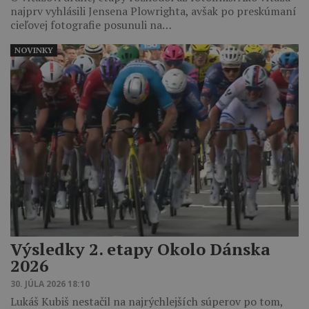
najprv vyhlásili Jensena Plowrighta, avšak po preskúmaní
cieľovej fotografie posunuli na…
NOVINKY
Výsledky 2. etapy Okolo Dánska
2026
30. JÚLA 2026 18:10
Lukáš Kubiš nestačil na najrýchlejších súperov po tom,