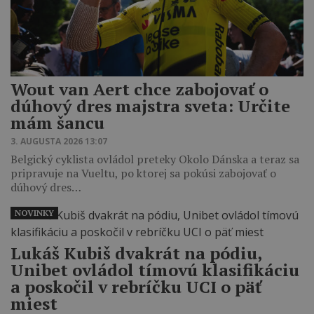
Wout van Aert chce zabojovať o
dúhový dres majstra sveta: Určite
mám šancu
3. AUGUSTA 2026 13:07
Belgický cyklista ovládol preteky Okolo Dánska a teraz sa
pripravuje na Vueltu, po ktorej sa pokúsi zabojovať o
dúhový dres…
NOVINKY
Lukáš Kubiš dvakrát na pódiu,
Unibet ovládol tímovú klasifikáciu
a poskočil v rebríčku UCI o päť
miest