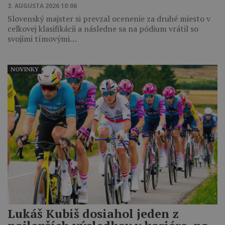
3. AUGUSTA 2026 10:06
Slovenský majster si prevzal ocenenie za druhé miesto v
celkovej klasifikácii a následne sa na pódium vrátil so
svojimi tímovými…
NOVINKY
Lukáš Kubiš dosiahol jeden z