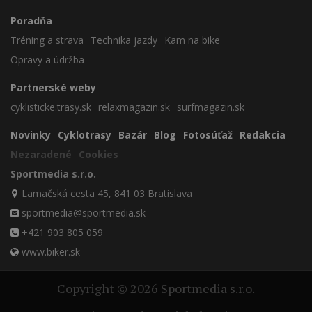
Poradňa
Tréning a strava
Technika jazdy
Kam na bike
Opravy a údržba
Partnerské weby
cyklisticke.trasy.sk
relaxmagazin.sk
surfmagazin.sk
Novinky
Cyklotrasy
Bazár
Blog
Fotosúťaž
Redakcia
Nezaradené
Cookies
Sportmedia s.r.o.
Lamačská cesta 45, 841 03 Bratislava
sportmedia@sportmedia.sk
+421 903 805 059
www.biker.sk
Copyright © 2026 Sportmedia s.r.o.