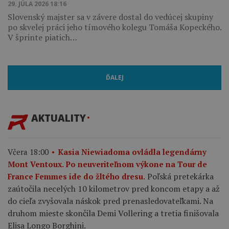
29. JÚLA 2026 18:16
Slovenský majster sa v závere dostal do vedúcej skupiny
po skvelej práci jeho tímového kolegu Tomáša Kopeckého.
V šprinte piatich…
ĎALEJ
AKTUALITY
Včera 18:00
Kasia Niewiadoma ovládla legendárny
Mont Ventoux. Po neuveriteľnom výkone na Tour de
Poľská pretekárka
France Femmes ide do žltého dresu.
zaútočila necelých 10 kilometrov pred koncom etapy a až
do cieľa zvyšovala náskok pred prenasledovateľkami. Na
druhom mieste skončila Demi Vollering a tretia finišovala
Elisa Longo Borghini.