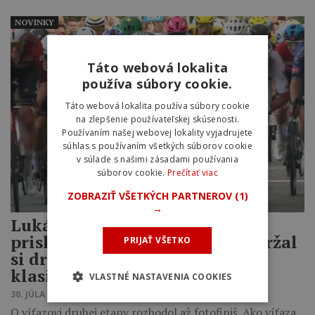
NOVINKY
Táto webová lokalita
používa súbory cookie.
Táto webová lokalita používa súbory cookie
na zlepšenie používateľskej skúsenosti.
Používaním našej webovej lokality vyjadrujete
súhlas s používaním všetkých súborov cookie
v súlade s našimi zásadami používania
súborov cookie.
Prečítať viac
ZOBRAZIŤ VŠETKÝCH PARTNEROV
(1)
→
Lukáš Kubiš začal šprintovať
priskoro a finišoval desiaty, udržal
PRIJAŤ VŠETKO
si druhé miesto v celkovej
klasifikácii Okolo Dánska
VLASTNÉ NASTAVENIA COOKIES
30. JÚLA 2026 18:25
O víťazovi druhej etapy rozhodol až fotofiniš. Ako víťaza