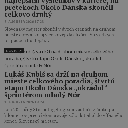
najlepších výsledkov v kariére, na
pretekoch Okolo Dánska skončil
celkovo druhý
2. AUGUSTA 2026 17:23
Slovenský majster skončil v dvoch etapách na druhom
mieste a rovnako aj v celkovej klasifikácii. Vo všetkých
prípadoch bol lepší…
NOVINKY
Lukáš Kubiš sa drží na druhom
mieste celkového poradia, štvrtú
etapu Okolo Dánska „ukradol“
šprintérom mladý Nór
1. AUGUSTA 2026 18:24
Len 20-ročný Storm Ingebrigtsen zaútočil z úniku pár
kilometrov pred cieľom a svoje sólo dotiahol do víťazného
konca. Slovenský majster…