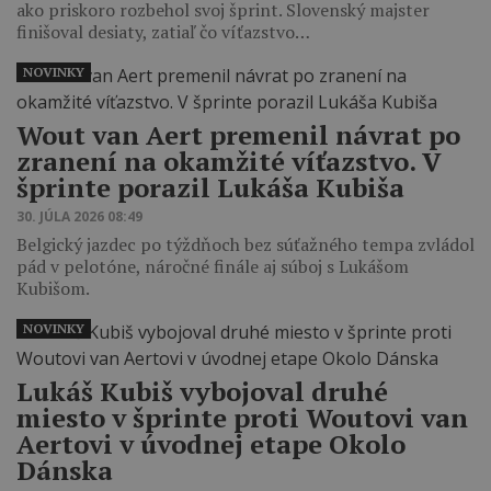
ako priskoro rozbehol svoj šprint. Slovenský majster
finišoval desiaty, zatiaľ čo víťazstvo…
NOVINKY
Wout van Aert premenil návrat po
zranení na okamžité víťazstvo. V
šprinte porazil Lukáša Kubiša
30. JÚLA 2026 08:49
Belgický jazdec po týždňoch bez súťažného tempa zvládol
pád v pelotóne, náročné finále aj súboj s Lukášom
Kubišom.
NOVINKY
Lukáš Kubiš vybojoval druhé
miesto v šprinte proti Woutovi van
Aertovi v úvodnej etape Okolo
Dánska