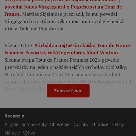
povedal Jonas Vingegaard o Pogačarovi na Tour de
Mattias Skjelmose prezradil, čo mu povedal
France.
Vingegaard o rastúcom výkonnostnom rozdiele medzi
ním a Tadejom Pogačarom.
Včera 11:16
Prichádza najťažšia skúška Tour de France
Femmes. Favoritky čaká legendárny Mont Ventoux.
Siedma etapa Tour de France Femmes 2026 privedie
pretekárky na jeden z najslávnejších vrcholov cyklistiky.
Náročné stúpanie na Mont Ventoux môže rozhodnúť
súboj o žltý dres, v ktorom vedúcu Marlen Reusser delí od
Demi Vollering iba 12 sekúnd.
Zobraziť viac
Recenzie
Bicykle
Komponenty
Oblečenie
Doplnky
Chrániče
Helmy
Náradie
Výživa