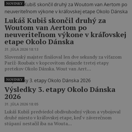
NOVINKY
Lukáš Kubiš skončil druhý za
Woutom van Aertom po
neuveriteľnom výkone v kráľovskej
etape Okolo Dánska
31. JÚLA 2026 18:13
Slovenský majster finišoval len dve sekundy za víťazom
Paríž-Roubaix v kopcovitom dojazde tretej etapy
pretekov Okolo Dánska. Wout van Aert…
NOVINKY
Výsledky 3. etapy Okolo Dánska
2026
31. JÚLA 2026 18:05
Lukáš Kubiš predviedol obdivuhodný výkon a vybojoval
druhé miesto v kráľovskej etape, keď v záverečnom
stúpaní nestačil iba na Wouta…