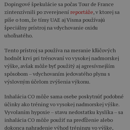
Dopingové špekulácie sa počas Tour de France
zintenzívnili po zverejnení
reportáže
, v ktorej sa
píše o tom, že tímy UAE aj Visma používajú
špeciálny prístroj na vdychovanie oxidu
uhoľnatého.
Tento prístroj sa používa na meranie kľúčových
hodnôt krvi pri trénovaní vo vysokej nadmorskej
výške, avšak môže byť použitý aj agresívnejším
spôsobom – vdychovaním jedovatého plynu s
výslovným účelom zvýšenia výkonu.
Inhalácia CO môže sama osebe poskytnúť podobné
účinky ako tréning vo vysokej nadmorskej výške.
Vyvolaním hypoxie – stavu nedostatku kyslíka – sa
inhalácia CO môže použiť na predĺženie alebo
dokonca nahradenie výhod tréningu vo výške,