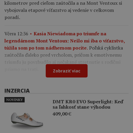
kilometrov pred cieľom zaútočila a na Mont Ventoux si
vybojovala etapové víťazstvo aj vedenie v celkovom
poradí.
Včera 12:36
Kasia Niewiadoma po triumfe na
legendárnom Mont Ventoux: Nešlo mi iba o víťazstvo,
Poľská cyklistka
túžila som po tom nádhernom pocite.
zaútočila ďaleko pred vrcholom, pričom k emotívnemu
triumfu ju povzbudilo aj nečakané stretnutie s rodičmi
priamo na trati.
Zobraziť viac
INZERCIA
NOVINKY
DMT KR0 EVO Superlight: Keď
sa ľahkosť stane výhodou
409,00
€