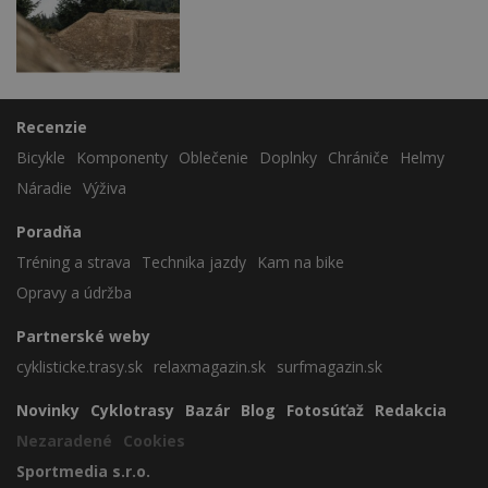
Recenzie
Bicykle
Komponenty
Oblečenie
Doplnky
Chrániče
Helmy
Náradie
Výživa
Poradňa
Tréning a strava
Technika jazdy
Kam na bike
Opravy a údržba
Partnerské weby
cyklisticke.trasy.sk
relaxmagazin.sk
surfmagazin.sk
Novinky
Cyklotrasy
Bazár
Blog
Fotosúťaž
Redakcia
Nezaradené
Cookies
Sportmedia s.r.o.