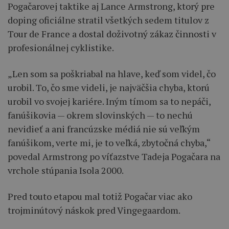
Pogačarovej taktike aj Lance Armstrong, ktorý pre
doping oficiálne stratil všetkých sedem titulov z
Tour de France a dostal doživotný zákaz činnosti v
profesionálnej cyklistike.
„Len som sa poškriabal na hlave, keď som videl, čo
urobil. To, čo sme videli, je najväčšia chyba, ktorú
urobil vo svojej kariére. Iným tímom sa to nepáči,
fanúšikovia — okrem slovinských — to nechú
nevidieť a ani francúzske médiá nie sú veľkým
fanúšikom, verte mi, je to veľká, zbytočná chyba,“
povedal Armstrong po víťazstve Tadeja Pogačara na
vrchole stúpania Isola 2000.
Pred touto etapou mal totiž Pogačar viac ako
trojminútový náskok pred Vingegaardom.