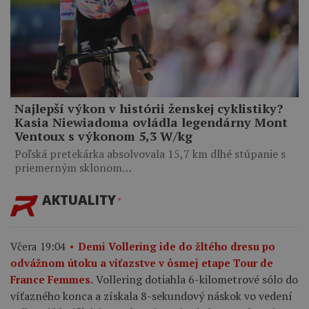
Najlepší výkon v histórii ženskej cyklistiky?
Kasia Niewiadoma ovládla legendárny Mont
Ventoux s výkonom 5,3 W/kg
Poľská pretekárka absolvovala 15,7 km dlhé stúpanie s
priemerným sklonom…
AKTUALITY
Včera 19:04
Demi Vollering ide do žltého dresu po
odvážnom útoku a víťazstve v ôsmej etape Tour de
Vollering dotiahla 6-kilometrové sólo do
France Femmes.
víťazného konca a získala 8-sekundový náskok vo vedení