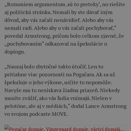
„Rozumiem argumentom ‚sú to preteky‘, no riešite
aj politickú stránku. Nemali by ste dávať iným
dôvod, aby vás začali nenávidieť. Alebo aby vás
nemali radi. Alebo aby o vás začali pochybovať,“
povedal Armstrong, pričom bolo celkom zjavné, že
„pochybovaním“ odkazoval na špekulácie o
dopingu.
„Naozaj bolo zbytočné takto útočiť. Len to
pritiahne viac pozornosti na Pogačara. Ak sa už
špekuluje o jeho výkone, určite to nepomôže.
Navyše mu to nezískava žiadnu priazeň. Niekedy
musíte zvážiť, ako vás ľudia vnímajú. Nielen v
pelotóne, ale aj v médiách,“ dodal Lance Armstrong
vo svojom podcaste MOVE.