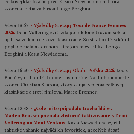
celkovej klasifikácie pred Kasiou Niewiadomom, ktorá
skončila tretia za Elisou Longo Borghini.
Včera 18:57
Výsledky 8. etapy Tour de France Femmes
Demi Vollering zvíťazila po 6-kilometrovom sóle a
2026.
ujala sa vedenia celkovej klasifikácie. So stratou 17 sekúnd
prišli do cieľa na druhom a treťom mieste Elisa Longo
Borghini a Kasia Niewiadoma.
Louis
Včera 16:30
Výsledky 6. etapy Okolo Poľska 2026.
Barré vyhral po 14-kilometrovom sóle. Na druhom mieste
skončil Christian Scaroni, ktorý sa ujal vedenia celkovej
klasifikácie a tretí finišoval Marco Brenner.
Včera 12:48
„Celé mi to pripadalo trochu hlúpe.“
Marlen Reusser priznala zbytočné taktizovanie s Demi
Kasia Niewiadoma využila
Vollering na Mont Ventoux.
taktické váhanie najväčších favoritiek, necelých desať