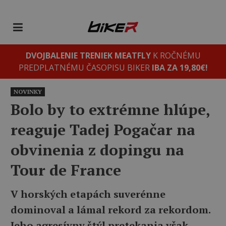
DVOJBALENIE TRENIEK MEATFLY
K ROČNÉMU
PREDPLATNÉMU ČASOPISU BIKER
IBA ZA 19,80€!
NOVINKY
Bolo by to extrémne hlúpe,
reaguje Tadej Pogačar na
obvinenia z dopingu na
Tour de France
V horských etapách suverénne
dominoval a lámal rekord za rekordom.
Jeho agresívny štýl pretekania však