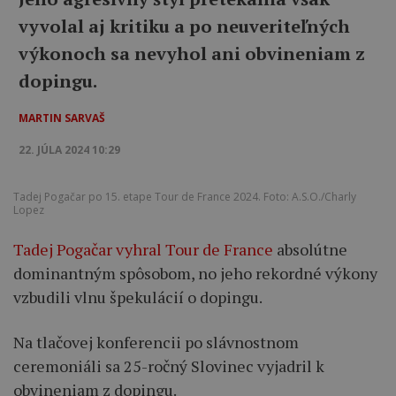
vyvolal aj kritiku a po neuveriteľných
výkonoch sa nevyhol ani obvineniam z
dopingu.
MARTIN SARVAŠ
22. JÚLA 2024 10:29
Tadej Pogačar po 15. etape Tour de France 2024. Foto: A.S.O./Charly
Lopez
Tadej Pogačar vyhral Tour de France
absolútne
dominantným spôsobom, no jeho rekordné výkony
vzbudili vlnu špekulácií o dopingu.
Na tlačovej konferencii po slávnostnom
ceremoniáli sa 25-ročný Slovinec vyjadril k
obvineniam z dopingu.