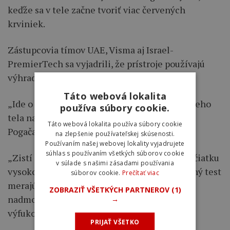
keďže sa v tele začne tvoriť viac červených
krviniek.
Zástupcovia tímov UAE, Visma aj Israel-
PremierTech sa vyjadrili, že prístroje používajú
výhradne na účely merania.
Táto webová lokalita
„Ide o test, ktorý zisťuje reakciu pretekára a jeho
používa súbory cookie.
tela na nadmorskú výšku,“ povedal o prístroji
Táto webová lokalita používa súbory cookie
Pogačar.
na zlepšenie používateľskej skúsenosti.
Používaním našej webovej lokality vyjadrujete
súhlas s používaním všetkých súborov cookie
„Zistí sa množstvo hemoglobínu v tele na začiatku
v súlade s našimi zásadami používania
vysokohorského sústredenia. Ide o jednoduchý test
súborov cookie.
Prečítať viac
merajúci reakciu tela na pobyt vo vysokej
ZOBRAZIŤ VŠETKÝCH PARTNEROV
(1)
nadmorskej výške. Nie je to tak, že dýchame
→
výfukové plyny z auta,“ dodal Slovinec.
PRIJAŤ VŠETKO