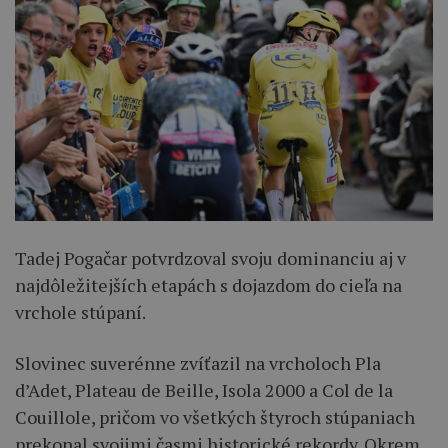
Tadej Pogačar potvrdzoval svoju dominanciu aj v
najdôležitejších etapách s dojazdom do cieľa na
vrchole stúpaní.
Slovinec suverénne zvíťazil na vrcholoch Pla
d’Adet, Plateau de Beille, Isola 2000 a Col de la
Couillole, pričom vo všetkých štyroch stúpaniach
prekonal svojimi časmi historické rekordy. Okrem