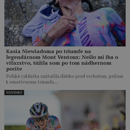
Kasia Niewiadoma po triumfe na
legendárnom Mont Ventoux: Nešlo mi iba o
víťazstvo, túžila som po tom nádhernom
pocite
Poľská cyklistka zaútočila ďaleko pred vrcholom, pričom
k emotívnemu triumfu…
NOVINKY