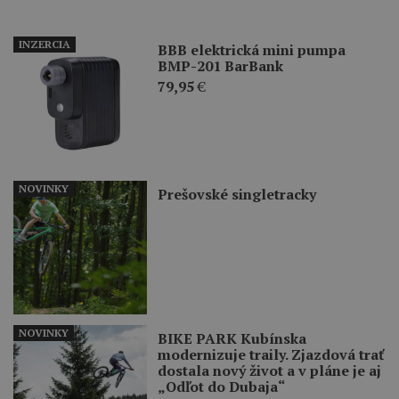
INZERCIA
BBB elektrická mini pumpa
BMP-201 BarBank
79,95
€
NOVINKY
Prešovské singletracky
NOVINKY
BIKE PARK Kubínska
modernizuje traily. Zjazdová trať
dostala nový život a v pláne je aj
„Odľot do Dubaja“