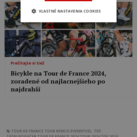
VLASTNÉ NASTAVENIA COOKIES
Prečítajte si tiež
Bicykle na Tour de France 2024,
zoradené od najlacnejšieho po
najdrahší
TOUR DE FRANCE
TOUR
REMCO EVENEPOEL
TDF
TADEJ POGAČAR
TOUR DE FRANCE 2024
TOUR 2024
TDF 2024