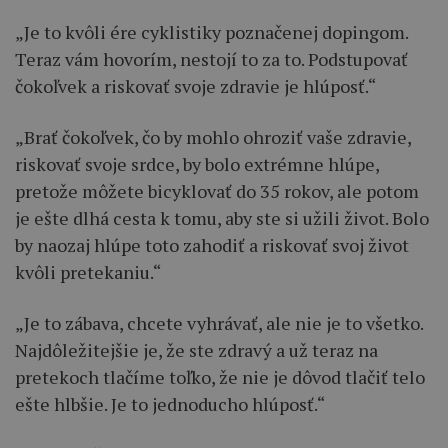
„Je to kvôli ére cyklistiky poznačenej dopingom.
Teraz vám hovorím, nestojí to za to. Podstupovať
čokoľvek a riskovať svoje zdravie je hlúposť.“
„Brať čokoľvek, čo by mohlo ohroziť vaše zdravie,
riskovať svoje srdce, by bolo extrémne hlúpe,
pretože môžete bicyklovať do 35 rokov, ale potom
je ešte dlhá cesta k tomu, aby ste si užili život. Bolo
by naozaj hlúpe toto zahodiť a riskovať svoj život
kvôli pretekaniu.“
„Je to zábava, chcete vyhrávať, ale nie je to všetko.
Najdôležitejšie je, že ste zdravý a už teraz na
pretekoch tlačíme toľko, že nie je dôvod tlačiť telo
ešte hlbšie. Je to jednoducho hlúposť.“