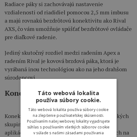
Radiace páky si zachovávajú nastavenie
vzdialenosti od riadidiel pomocou 2,5 mm imbusu
a majú rovnakú bezdrôtovú konektivitu ako Rival
AXS, čo vám umožňuje spúšťať bezdrôtové ovládače
pre diaľkové radenie.
Jediný skutočný rozdiel medzi radením Apex a
radením Rival je kovová brzdová páka, ktorá je
vyrábaná inou technológiou ako na jeho drahšom
súrodencovi.
Konektivita
Táto webová lokalita
používa súbory cookie.
Táto webová lokalita používa súbory cookie
Konektivita prítomná na všetkých elektronických
na zlepšenie používateľskej skúsenosti.
Používaním našej webovej lokality vyjadrujete
skupinách SRAM tu funguje prostredníctvom
súhlas s používaním všetkých súborov cookie
aplikácie AXS, vrátane konfigurácií založených na
v súlade s našimi zásadami používania