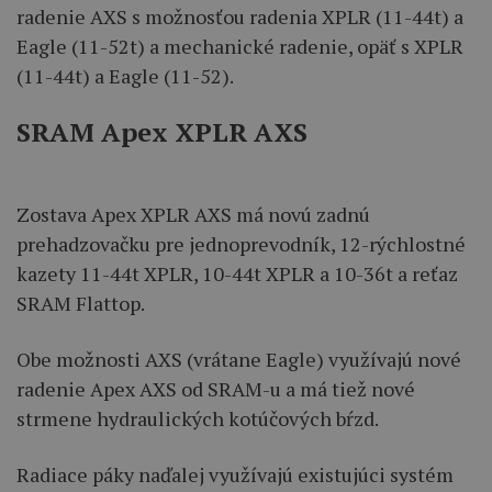
radenie AXS s možnosťou radenia XPLR (11-44t) a
Eagle (11-52t) a mechanické radenie, opäť s XPLR
(11-44t) a Eagle (11-52).
SRAM Apex XPLR AXS
Zostava Apex XPLR AXS má novú zadnú
prehadzovačku pre jednoprevodník, 12-rýchlostné
kazety 11-44t XPLR, 10-44t XPLR a 10-36t a reťaz
SRAM Flattop.
Obe možnosti AXS (vrátane Eagle) využívajú nové
radenie Apex AXS od SRAM-u a má tiež nové
strmene hydraulických kotúčových bŕzd.
Radiace páky naďalej využívajú existujúci systém