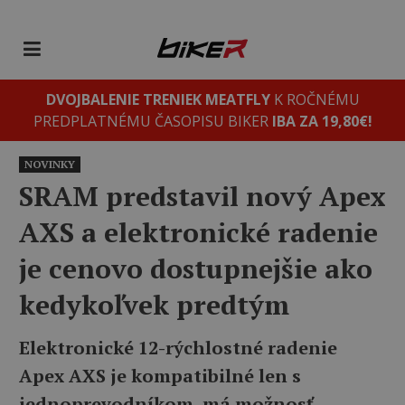
DVOJBALENIE TRENIEK MEATFLY
K ROČNÉMU
PREDPLATNÉMU ČASOPISU BIKER
IBA ZA 19,80€!
NOVINKY
SRAM predstavil nový Apex
AXS a elektronické radenie
je cenovo dostupnejšie ako
kedykoľvek predtým
Elektronické 12-rýchlostné radenie
Apex AXS je kompatibilné len s
jednoprevodníkom, má možnosť