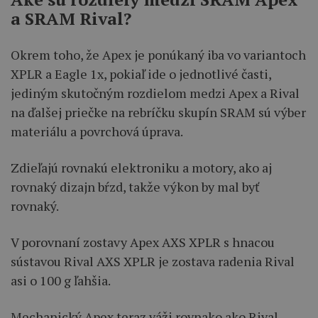
a SRAM Rival?
Okrem toho, že Apex je ponúkaný iba vo variantoch
XPLR a Eagle 1x, pokiaľ ide o jednotlivé časti,
jediným skutočným rozdielom medzi Apex a Rival
na ďalšej priečke na rebríčku skupín SRAM sú výber
materiálu a povrchová úprava.
Zdieľajú rovnakú elektroniku a motory, ako aj
rovnaký dizajn bŕzd, takže výkon by mal byť
rovnaký.
V porovnaní zostavy Apex AXS XPLR s hnacou
sústavou Rival AXS XPLR je zostava radenia Rival
asi o 100 g ľahšia.
Mechanický Apex teraz váži rovnako ako Rival