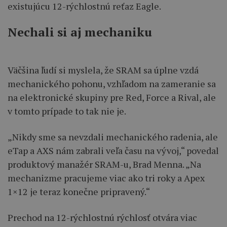
existujúcu 12-rýchlostnú reťaz Eagle.
Nechali si aj mechaniku
Väčšina ľudí si myslela, že SRAM sa úplne vzdá
mechanického pohonu, vzhľadom na zameranie sa
na elektronické skupiny pre Red, Force a Rival, ale
v tomto prípade to tak nie je.
„Nikdy sme sa nevzdali mechanického radenia, ale
eTap a AXS nám zabrali veľa času na vývoj,“ povedal
produktový manažér SRAM-u, Brad Menna. „Na
mechanizme pracujeme viac ako tri roky a Apex
1×12 je teraz konečne pripravený.“
Prechod na 12-rýchlostnú rýchlosť otvára viac