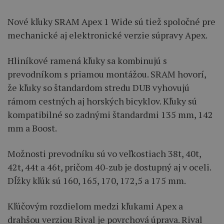
Nové kľuky SRAM Apex 1 Wide sú tiež spoločné pre
mechanické aj elektronické verzie súpravy Apex.
Hliníkové ramená kľuky sa kombinujú s
prevodníkom s priamou montážou. SRAM hovorí,
že kľuky so štandardom stredu DUB vyhovujú
rámom cestných aj horských bicyklov. Kľuky sú
kompatibilné so zadnými štandardmi 135 mm, 142
mm a Boost.
Možnosti prevodníku sú vo veľkostiach 38t, 40t,
42t, 44t a 46t, pričom 40-zub je dostupný aj v oceli.
Dĺžky kľúk sú 160, 165, 170, 172,5 a 175 mm.
Kľúčovým rozdielom medzi kľukami Apex a
drahšou verziou Rival je povrchová úprava. Rival