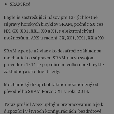
SRAM Red
Eagle je zastrešujúci názov pre 12-rýchlostné
súpravy horských bicyklov SRAM, počnúc SX cez
NX, GX, X01, XX1, X0 a X1, s elektronickými
možnosťami AXS u radení GX, X01, XX1, XX a X0.
SRAM Apex je už viac ako desaťročie základnou
mechanickou súpravou SRAM-u a vo svojom
prevedení 1×11 je populárnou voľbou pre bicykle
základnej a strednej triedy.
Mechanický dizajn bol takmer nezmenený od
pôvodného SRAM Force CX1 v roku 2014.
Teraz prešiel Apex úplným prepracovaním a je k
dispozícii v štyroch konfiguráciách: bezdrôtové