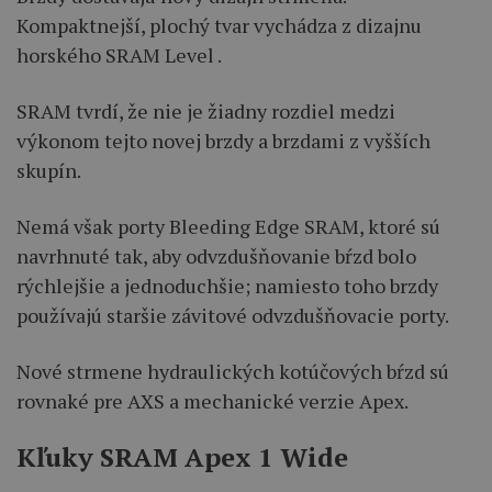
Kompaktnejší, plochý tvar vychádza z dizajnu
horského SRAM Level .
SRAM tvrdí, že nie je žiadny rozdiel medzi
výkonom tejto novej brzdy a brzdami z vyšších
skupín.
Nemá však porty Bleeding Edge SRAM, ktoré sú
navrhnuté tak, aby odvzdušňovanie bŕzd bolo
rýchlejšie a jednoduchšie; namiesto toho brzdy
používajú staršie závitové odvzdušňovacie porty.
Nové strmene hydraulických kotúčových bŕzd sú
rovnaké pre AXS a mechanické verzie Apex.
Kľuky SRAM Apex 1 Wide