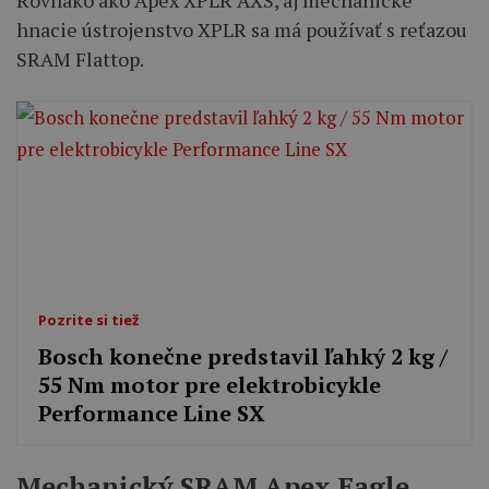
Rovnako ako Apex XPLR AXS, aj mechanické
hnacie ústrojenstvo XPLR sa má používať s reťazou
SRAM Flattop.
Pozrite si tiež
Bosch konečne predstavil ľahký 2 kg /
55 Nm motor pre elektrobicykle
Performance Line SX
Mechanický SRAM Apex Eagle