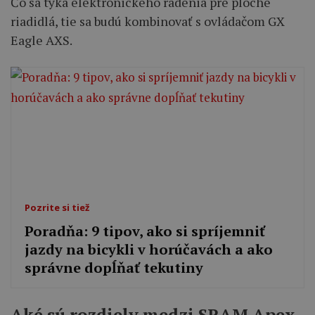
Čo sa týka elektronického radenia pre ploché
riadidlá, tie sa budú kombinovať s ovládačom GX
Eagle AXS.
Pozrite si tiež
Poradňa: 9 tipov, ako si spríjemniť
jazdy na bicykli v horúčavách a ako
správne dopĺňať tekutiny
Aké sú rozdiely medzi SRAM Apex