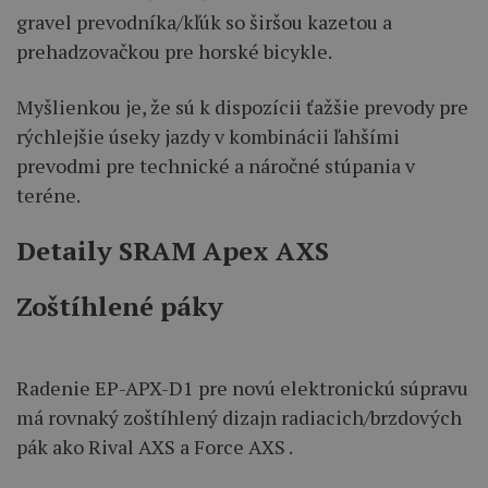
gravel prevodníka/kľúk so širšou kazetou a
prehadzovačkou pre horské bicykle.
Myšlienkou je, že sú k dispozícii ťažšie prevody pre
rýchlejšie úseky jazdy v kombinácii ľahšími
prevodmi pre technické a náročné stúpania v
teréne.
Detaily SRAM Apex AXS
Zoštíhlené páky
Radenie EP-APX-D1 pre novú elektronickú súpravu
má rovnaký zoštíhlený dizajn radiacich/brzdových
pák ako Rival AXS a Force AXS .