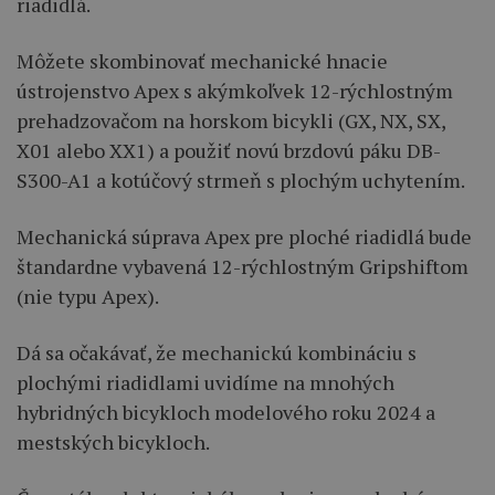
riadidlá.
Môžete skombinovať mechanické hnacie
ústrojenstvo Apex s akýmkoľvek 12-rýchlostným
prehadzovačom na horskom bicykli (GX, NX, SX,
X01 alebo XX1) a použiť novú brzdovú páku DB-
S300-A1 a kotúčový strmeň s plochým uchytením.
Mechanická súprava Apex pre ploché riadidlá bude
štandardne vybavená 12-rýchlostným Gripshiftom
(nie typu Apex).
Dá sa očakávať, že mechanickú kombináciu s
plochými riadidlami uvidíme na mnohých
hybridných bicykloch modelového roku 2024 a
mestských bicykloch.