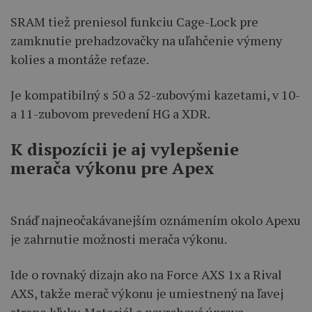
SRAM tiež preniesol funkciu Cage-Lock pre
zamknutie prehadzovačky na uľahčenie výmeny
kolies a montáže reťaze.
Je kompatibilný s 50 a 52-zubovými kazetami, v 10-
a 11-zubovom prevedení HG a XDR.
K dispozícii je aj vylepšenie
merača výkonu pre Apex
Snáď najneočakávanejším oznámením okolo Apexu
je zahrnutie možnosti merača výkonu.
Ide o rovnaký dizajn ako na Force AXS 1x a Rival
AXS, takže merač výkonu je umiestnený na ľavej