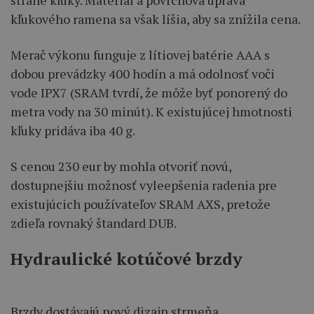
strane kľuky. Materiál a povrchová úprava
kľukového ramena sa však líšia, aby sa znížila cena.
Merač výkonu funguje z lítiovej batérie AAA s
dobou prevádzky 400 hodín a má odolnosť voči
vode IPX7 (SRAM tvrdí, že môže byť ponorený do
metra vody na 30 minút). K existujúcej hmotnosti
kľuky pridáva iba 40 g.
S cenou 230 eur by mohla otvoriť novú,
dostupnejšiu možnosť vyleepšenia radenia pre
existujúcich používateľov SRAM AXS, pretože
zdieľa rovnaký štandard DUB.
Hydraulické kotúčové brzdy
Brzdy dostávajú nový dizajn strmeňa.