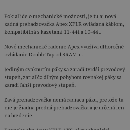
Pokiaľ ide o mechanické možnosti, je tu aj nová
zadná prehadzovačka Apex XPLR ovládaná káblom,
kompatibilná s kazetami 11-44t a 10-44t.
Nové mechanické radenie Apex využíva dlhoročné
ovládanie DoubleTap od SRAM-u.
Jediným cvaknutím páky sa zaradí tvrdší prevodový
stupeň, zatiaľ čo dlhým pohybom rovnakej páky sa
zaradí ľahší prevodový stupeň.
Ľavá prehadzovačka nemá radiacu páku, pretože tu
nie je žiadna predná prehadzovačka a je určená len
na brzdenie.