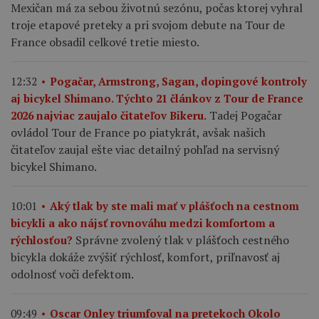
Mexičan má za sebou životnú sezónu, počas ktorej vyhral
troje etapové preteky a pri svojom debute na Tour de
France obsadil celkové tretie miesto.
12:32
Pogačar, Armstrong, Sagan, dopingové kontroly
aj bicykel Shimano. Týchto 21 článkov z Tour de France
Tadej Pogačar
2026 najviac zaujalo čitateľov Bikeru.
ovládol Tour de France po piatykrát, avšak našich
čitateľov zaujal ešte viac detailný pohľad na servisný
bicykel Shimano.
10:01
Aký tlak by ste mali mať v plášťoch na cestnom
bicykli a ako nájsť rovnováhu medzi komfortom a
Správne zvolený tlak v plášťoch cestného
rýchlosťou?
bicykla dokáže zvýšiť rýchlosť, komfort, priľnavosť aj
odolnosť voči defektom.
09:49
Oscar Onley triumfoval na pretekoch Okolo