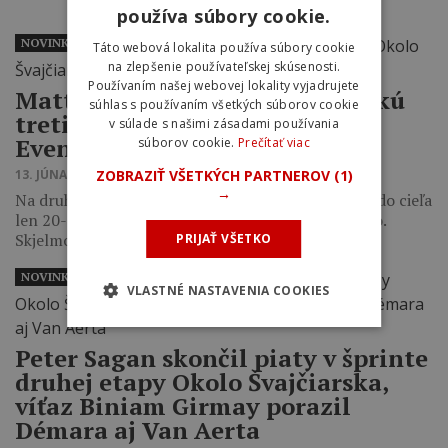
používa súbory cookie.
NOVINKY
Táto webová lokalita používa súbory cookie
na zlepšenie používateľskej skúsenosti.
Používaním našej webovej lokality vyjadrujete
Mattias Skjelmose vyhral horskú
súhlas s používaním všetkých súborov cookie
tretiu etapu Okolo Švajčiarska,
v súlade s našimi zásadami používania
Evenepoel v závere zaostal
súborov cookie.
Prečítať viac
13. JÚNA 2023 17:39
ZOBRAZIŤ VŠETKÝCH PARTNEROV
(1)
→
Na druhom mieste skončil Felix Gall a tretí prišiel do cieľa
len 20-ročný talent tímu UAE Emirates Juan Ayuso.
Skjelmose…
PRIJAŤ VŠETKO
NOVINKY
VLASTNÉ NASTAVENIA COOKIES
Peter Sagan skončil piaty v šprinte
druhej etapy Okolo Švajčiarska,
víťaz Biniam Girmay porazil
Démara aj Van Aerta