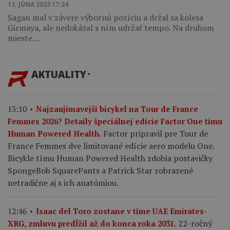
12. JÚNA 2023 17:24
Sagan mal v závere výbornú pozíciu a držal sa kolesa
Girmaya, ale nedokázal s ním udržať tempo. Na druhom
mieste…
AKTUALITY
13:10
Najzaujímavejší bicykel na Tour de France
Femmes 2026? Detaily špeciálnej edície Factor One tímu
Factor pripravil pre Tour de
Human Powered Health.
France Femmes dve limitované edície aero modelu One.
Bicykle tímu Human Powered Health zdobia postavičky
SpongeBob SquarePants a Patrick Star zobrazené
netradične aj s ich anatómiou.
12:46
Isaac del Toro zostane v tíme UAE Emirates-
22-ročný
XRG, zmluvu predĺžil až do konca roka 2031.