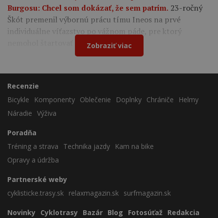
23-ročný
Burgosu: Chcel som dokázať, že sem patrím.
Škót premenil výbornú prácu tímu Ineos na prvé
individuálne víťazstvo po vážnom páde, pre ktorý
nemohol štartovať na Tour de France.
Zobraziť viac
Recenzie
Bicykle
Komponenty
Oblečenie
Doplnky
Chrániče
Helmy
Náradie
Výživa
Poradňa
Tréning a strava
Technika jazdy
Kam na bike
Opravy a údržba
Partnerské weby
cyklisticke.trasy.sk
relaxmagazin.sk
surfmagazin.sk
Novinky
Cyklotrasy
Bazár
Blog
Fotosúťaž
Redakcia