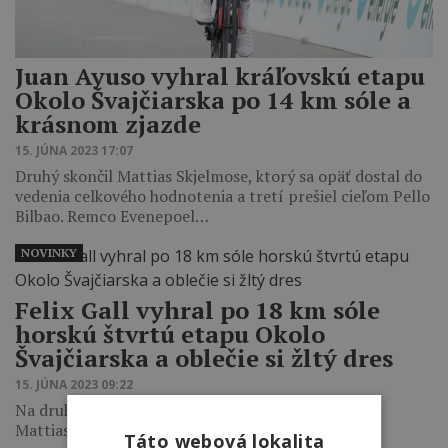
Juan Ayuso vyhral kráľovskú etapu
Okolo Švajčiarska po 14 km sóle a
krásnom zjazde
15. JÚNA 2023 17:07
Druhý skončil Mattias Skjelmose, ktorý sa opäť dostal do
vedenia celkového hodnotenia a tretí prešiel cieľom Pello
Bilbao. Remco Evenepoel…
NOVINKY
Felix Gall vyhral po 18 km sóle
horskú štvrtú etapu Okolo
Švajčiarska a oblečie si žltý dres
15. JÚNA 2023 09:22
Na druhom mieste skončil Remco Evenepoel pred
Mattiasom Skjelmosem.
Táto webová lokalita