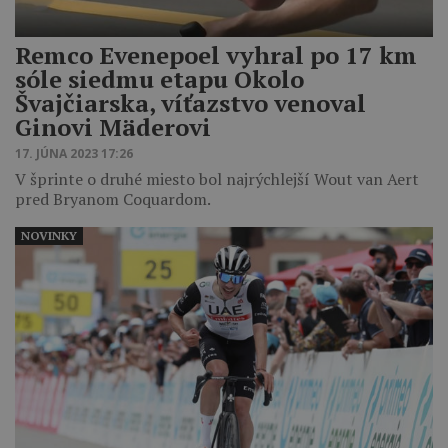
Remco Evenepoel vyhral po 17 km
sóle siedmu etapu Okolo
Švajčiarska, víťazstvo venoval
Ginovi Mäderovi
17. JÚNA 2023 17:26
V šprinte o druhé miesto bol najrýchlejší Wout van Aert
pred Bryanom Coquardom.
NOVINKY