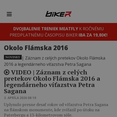
DVOJBALENIE TRENIEK MEATFLY
K ROČNÉMU
PREDPLATNÉMU ČASOPISU BIKER
IBA ZA 19,80€!
Okolo Flámska 2016
NOVINKY
VIDEO | Záznam z celých
pretekov Okolo Flámska 2016 a
legendárneho víťazstva Petra
Sagana
3. APRÍLA 2026 08:19
Uplynulo presne desať rokov od víťazstva Petra Sagana
na flámskom monumente, kde zvíťazil po útoku na
Paterbergu a 13-kilometrovom sóle.