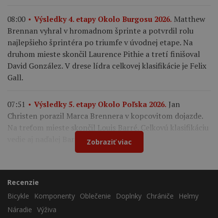
Matthew
08:00
Výsledky 4. etapy Okolo Burgosu 2026.
Brennan vyhral v hromadnom šprinte a potvrdil rolu
najlepšieho šprintéra po triumfe v úvodnej etape. Na
druhom mieste skončil Laurence Pithie a tretí finišoval
David González. V drese lídra celkovej klasifikácie je Felix
Gall.
Jan
07:51
Výsledky 5. etapy Okolo Poľska 2026.
Christen porazil Marca Brennera v kopcovitom dojazde.
Na treťom mieste skončil Louis Barré. Celkovú klasifikáciu
vedie aj naďalej Bart Lemmen.
Zobraziť viac
Recenzie
Bicykle
Komponenty
Oblečenie
Doplnky
Chrániče
Helmy
Náradie
Výživa