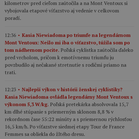
kilometrov pred cieľom zaútočila a na Mont Ventoux si
vybojovala etapové víťazstvo aj vedenie v celkovom
poradí.
12:36
Kasia Niewiadoma po triumfe na legendárnom
Mont Ventoux: Nešlo mi iba o víťazstvo, túžila som po
Poľská cyklistka zaútočila ďaleko
tom nádhernom pocite.
pred vrcholom, pričom k emotívnemu triumfu ju
povzbudilo aj nečakané stretnutie s rodičmi priamo na
trati.
12:23
Najlepší výkon v histórii ženskej cyklistiky?
Kasia Niewiadoma ovládla legendárny Mont Ventoux s
Poľská pretekárka absolvovala 15,7
výkonom 5,3 W/kg.
km dlhé stúpanie s priemerným sklonom 8,8 % v
rekordnom čase 55:22 minúty a s priemernou rýchlosťou
16,5 km/h. Po víťazstve siedmej etapy Tour de France
Femmes sa obliekla do žltého dresu.