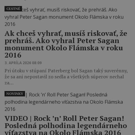
CESTNÉ
Ak chceš vyhrať, musíš riskovať, že
prehráš. Ako vyhral Peter Sagan
monument Okolo Flámska v roku
2016
3. APRÍLA 2026 08:09
Pri útoku v stúpaní Paterberg bol Sagan taký suverénny,
že sa ani nepostavil zo sedla a všetkých súperov nechal
za…
NOVINKY
VIDEO ‎| Rock ’n’ Roll Peter Sagan!
Posledná polhodina legendárneho
víťazstva na Okolo Flámska 2016