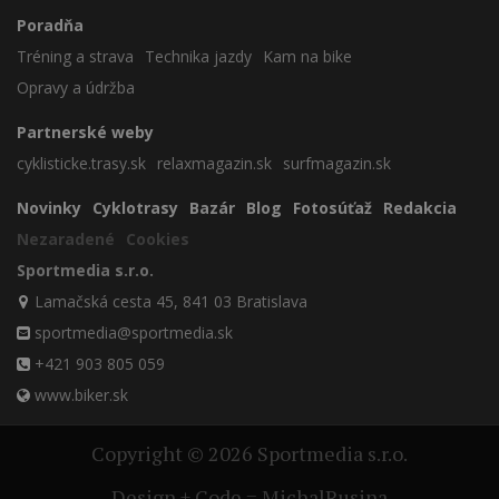
Poradňa
Tréning a strava
Technika jazdy
Kam na bike
Opravy a údržba
Partnerské weby
cyklisticke.trasy.sk
relaxmagazin.sk
surfmagazin.sk
Novinky
Cyklotrasy
Bazár
Blog
Fotosúťaž
Redakcia
Nezaradené
Cookies
Sportmedia s.r.o.
Lamačská cesta 45, 841 03 Bratislava
sportmedia@sportmedia.sk
+421 903 805 059
www.biker.sk
Copyright © 2026 Sportmedia s.r.o.
Design + Code = MichalRusina